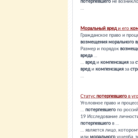
потерпевшего
не возникло
...
Моральный
вред
и его
ком
Гражданское право и проц
возмещения
морального
в
Размер и порядок
возмещ
вреда
...
...
вред
и
компенсация
за
с
вред
и
компенсация
за
стр
...
Статус
потерпевшего
в уг
Уголовное право и процес
...
потерпевшего
по россий
19 Исследование личнос
потерпевшего
в ...
... является лицо, которо
или
морального
ущерба, 