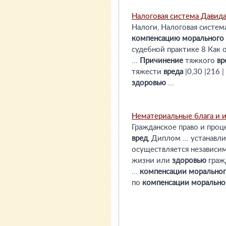
Налоговая система Давид
Налоги, Налоговая система
компенсацию
морального
судебной практике 8 Как
...
Причинение
тяжкого
вр
тяжести
вреда
|0,30 |216 | 
здоровью
...
Нематериальные блага и и
Гражданское право и проц
вред
, Диплом ... устанавл
осуществляется независи
жизни или
здоровью
гражд
...
компенсации
морально
по
компенсации
морально