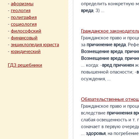
-
афоризмы
определить конкретную 
-
геология
вреда
; 3) ...
-
полиграфия
-
социология
-
философский
Гражданское законодатель
-
финансовый
Гражданское право и проц
-
энциклопедия юриста
за
причинение
вреда
, Реф
-
юридический
Возмещение
вреда
,
причи
Возмещение
вреда
,
причи
ГДЗ решебники
... когда: -
вред
причинен
ж
повышенной опасности; -
в
осуждения, ...
Обязательственные отнош
Гражданское право и проц
вследствие
причинения
вр
слабая освещенность и т. п
означает в первую очередь
...
здоровья
, на погребени