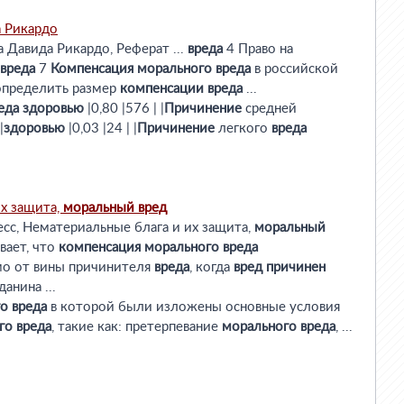
а Рикардо
 Давида Рикардо, Реферат ...
вреда
4 Право на
вреда
7
Компенсация
морального
вреда
в российской
 определить размер
компенсации
вреда
...
еда
здоровью
|0,80 |576 | |
Причинение
средней
|
здоровью
|0,03 |24 | |
Причинение
легкого
вреда
х защита,
моральный
вред
есс, Нематериальные блага и их защита,
моральный
ивает, что
компенсация
морального
вреда
мо от вины причинителя
вреда
, когда
вред
причинен
анина ...
го
вреда
в которой были изложены основные условия
го
вреда
, такие как: претерпевание
морального
вреда
, ...