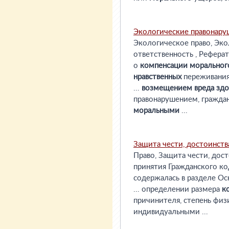
Экологические правонаруш
Экологическое право, Эко
ответственность , Рефера
о
компенсации
моральног
нравственных
переживаниях 
...
возмещением
вреда
зд
правонарушением, гражда
моральными
...
Защита чести, достоинств
Право, Защита чести, дост
принятия Гражданского ко
содержалась в разделе Ос
... определении размера
к
причинителя, степень физ
индивидуальными ...