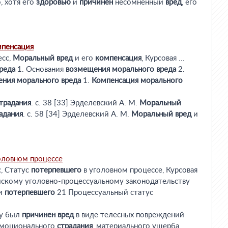
, хотя его
здоровью
и
причинен
несомненный
вред
, его
пенсация
есс,
Моральный
вред
и его
компенсация
, Курсовая ...
реда
1. Основания
возмещения
морального
вреда
2.
ения
морального
вреда
1.
Компенсация
морального
традания
. с. 38 [33] Эрделевский А. М.
Моральный
адания
. с. 58 [34] Эрделевский А. М.
Моральный
вред
и
оловном процессе
с, Статус
потерпевшего
в уголовном процессе, Курсовая
скому уголовно-процессуальному законодательству
ти
потерпевшего
21 Процессуальный статус
му был
причинен
вред
в виде телесных повреждений
эмоционального
страдания
, материального ущерба