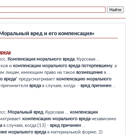
Моральный вред и его компенсация»
вреда
есс,
Компенсация
морального
вреда
, Курсовая ...
ков и
компенсации
морального
вреда
потерпевшему
, а
гим лицам, имеющим право на такое
возмещение
в ...
го
вреда
" предусматривает
компенсацию
морального
 причинителя
вреда
в случаях, когда: -
вред
причинен
...
есс,
Моральный
вред
, Курсовая ...
компенсации
сматривает
компенсацию
морального
вреда
независимо
а
в случаях, когда:[13] -
вред
причинен
...
ние
морального
вреда
в материальной форме; 2)