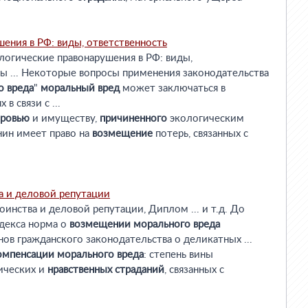
ения в РФ: виды, ответственность
логические правонарушения в РФ: виды,
ты ... Некоторые вопросы применения законодательства
о
вреда
"
моральный
вред
может заключаться в
в связи с ...
оровью
и имуществу,
причиненного
экологическим
нин имеет право на
возмещение
потерь, связанных с
а и деловой репутации
оинства и деловой репутации, Диплом ... и т.д. До
декса норма о
возмещении
морального
вреда
нов гражданского законодательства о деликатных ...
омпенсации
морального
вреда
: степень вины
ических и
нравственных
страданий
, связанных с