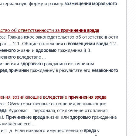
материальную форму и размер
возмещения
морального
ство об ответственности за
причинение
вреда
есс, Гражданское законодательство об ответственности
ерат ... 2 1. Общие положения о
возмещении
вреда
4 2.
ненного
жизни и
здоровью
гражданина 8 3.
ненного
вследствие ...
изни или
здоровью
гражданина источником
ред
причинен
гражданину в результате его
незаконного
ения, возникающие вследствие
причинения
вреда
есс, Обязательственные отношения, возникающие
еда
, Курсовая ... персонала, отключение отопления,
.).
Причинение
вреда
жизни или
здоровью
гражданина
 умаление его ...
е и т. д. Если никакого имущественного
вреда
у