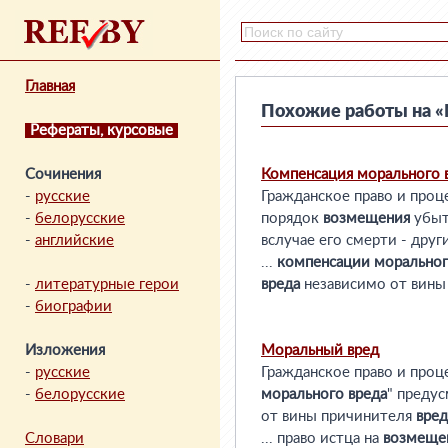
Главная
Похожие работы на «
Рефераты, курсовые
Сочинения
Компенсация
морального
-
русские
Гражданское право и проц
-
белорусские
порядок
возмещения
убыт
-
английские
вслучае его смерти - дру
...
компенсации
морально
-
литературные герои
вреда
независимо от вины
-
биографии
Изложения
Моральный
вред
-
русские
Гражданское право и проц
-
белорусские
морального
вреда
" преду
от вины причинителя
вред
Словари
... право истца на
возмеще