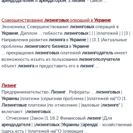
арендодателем
и
арендатором
, а
лизинг
- самое ...
Совершенствование
лизинговых
операций в
Украине
Экономика, Совершенствование
лизинговых
операций в
Украине
, Диплом ... гибкости
лизинговых
| | | |платежей | | |3 |
Направления развития
лизинга
в
Украине
| | |3.1 |Актуальные
проблемы
лизингового
бизнеса
в
Украине
... прекращения
лизинговых
платежей
лизингодатель
имеет
возможность изъять из пользования
лизингополучателя
объект
лизинга
и предоставить его в
лизинг
...
Лизинг
Предпринимательство,
Лизинг
, Рефераты ...
лизинговых
|
Украины
|платежи |серьезная проблема | |платежей на|"О |1.
Лизинговые
платежи |по отнесению | |валовые |
лизинге
" |
включают: |
лизинговых
...
... Отнесение |Закон |1.18.2 Финансовый
лизинг
|Для
арендодателя
| |
лизинговых
|
Украины
|(
аренда
) - хозяйственная
|здесь есть | |платежей на|"О |операция ...