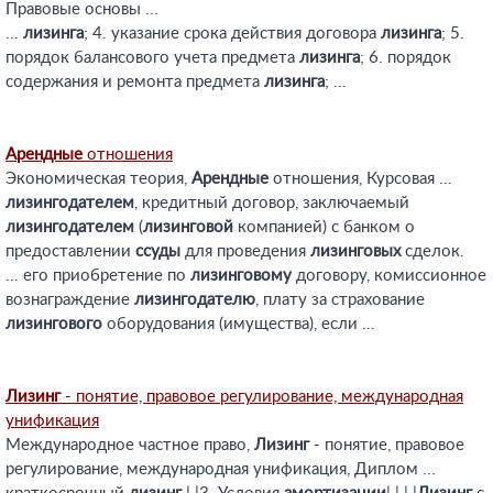
Правовые основы ...
...
лизинга
; 4. указание срока действия договора
лизинга
; 5.
порядок балансового учета предмета
лизинга
; 6. порядок
содержания и ремонта предмета
лизинга
; ...
Арендные
отношения
Экономическая теория,
Арендные
отношения, Курсовая ...
лизингодателем
, кредитный договор, заключаемый
лизингодателем
(
лизинговой
компанией) с банком о
предоставлении
ссуды
для проведения
лизинговых
сделок.
... его приобретение по
лизинговому
договору, комиссионное
вознаграждение
лизингодателю
, плату за страхование
лизингового
оборудования (имущества), если ...
Лизинг
- понятие, правовое регулирование, международная
унификация
Международное частное право,
Лизинг
- понятие, правовое
регулирование, международная унификация, Диплом ...