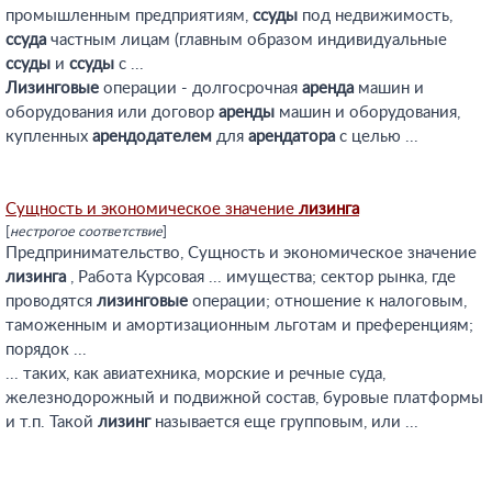
промышленным предприятиям,
ссуды
под недвижимость,
ссуда
частным лицам (главным образом индивидуальные
ссуды
и
ссуды
с ...
Лизинговые
операции - долгосрочная
аренда
машин и
оборудования или договор
аренды
машин и оборудования,
купленных
арендодателем
для
арендатора
с целью ...
Сущность и экономическое значение
лизинга
[
нестрогое соответствие
]
Предпринимательство, Сущность и экономическое значение
лизинга
, Работа Курсовая ... имущества; сектор рынка, где
проводятся
лизинговые
операции; отношение к налоговым,
таможенным и амортизационным льготам и преференциям;
порядок ...
... таких, как авиатехника, морские и речные суда,
железнодорожный и подвижной состав, буровые платформы
и т.п. Такой
лизинг
называется еще групповым, или ...