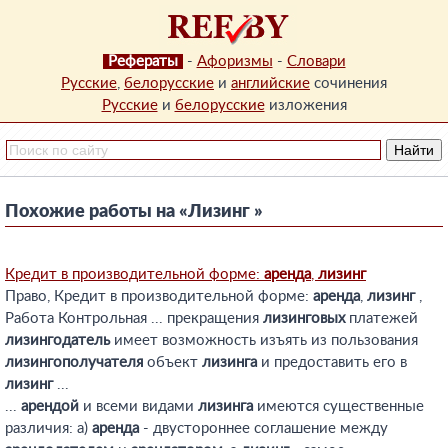
Рефераты
-
Афоризмы
-
Словари
Русские
,
белорусские
и
английские
сочинения
Русские
и
белорусские
изложения
Похожие работы на «Лизинг »
Кредит в производительной форме:
аренда
,
лизинг
Право, Кредит в производительной форме:
аренда
,
лизинг
,
Работа Контрольная ... прекращения
лизинговых
платежей
лизингодатель
имеет возможность изъять из пользования
лизингополучателя
объект
лизинга
и предоставить его в
лизинг
...
...
арендой
и всеми видами
лизинга
имеются существенные
различия: а)
аренда
- двустороннее соглашение между