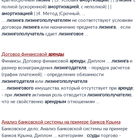
краткосрочный
лизинг
| |3. Условия
амортизации
| | | |
Лизинг
с
полной (ускоренной)
амортизацией
, с неполной| | |
амортизацией
| |4. Метод |Срочный, ...
...
лизинга
лизингополучателем
не соответствуют условиям
договора
лизинга
или назначению предмета
лизинга
; . если
лизингополучатель
сдает
лизинговое
...
Договор финансовой
аренды
Финансы, Договор финансовой
аренды
, Диплом ...
лизинга
и
размер вознаграждения
лизингодателя
; - порядок расчетов
(график платежей); - определение обязанности
лизингодателя
или
лизингополучателя
...
лизингового
имущества, который отсутствует при
аренде
;
- при
лизинге
активная роль отводится
лизингополучателю
,
что не свойственно
арендным
отношениям ...
Анализ банковской системы на примере банков Крыма
Банковское дело, Анализ банковской системы на примере
банков Крыма, Диплом ... категориям :
ссуды
торгово -