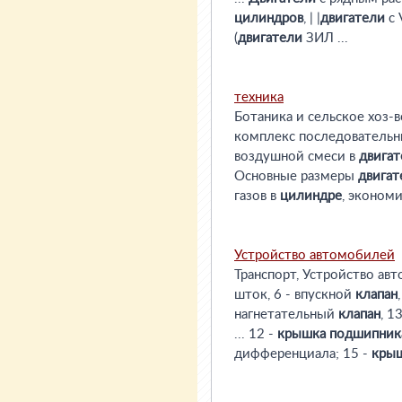
цилиндров
, | |
двигатели
с 
(
двигатели
ЗИЛ ...
техника
Ботаника и сельское хоз-в
комплекс последовательны
воздушной смеси в
двигат
Основные размеры
двигат
газов в
цилиндре
, эконом
Устройство автомобилей
Транспорт, Устройство авто
шток, 6 - впускной
клапан
нагнетательный
клапан
, 1
... 12 -
крышка
подшипник
дифференциала; 15 -
кры