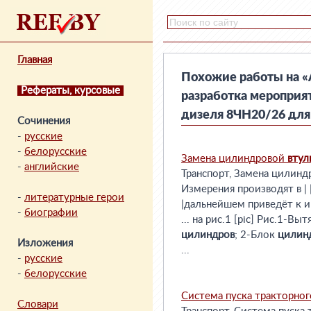
Главная
Похожие работы на «
Рефераты, курсовые
разработка мероприя
дизеля 8ЧН20/26 для 
Сочинения
-
русские
-
белорусские
Замена цилиндровой
втул
-
английские
Транспорт, Замена цилин
Измерения производят в | |
-
литературные герои
|дальнейшем приведёт к ин
-
биографии
... на рис.1 [pic] Рис.1-
цилиндров
; 2-Блок
цилин
Изложения
...
-
русские
-
белорусские
Система пуска тракторно
Словари