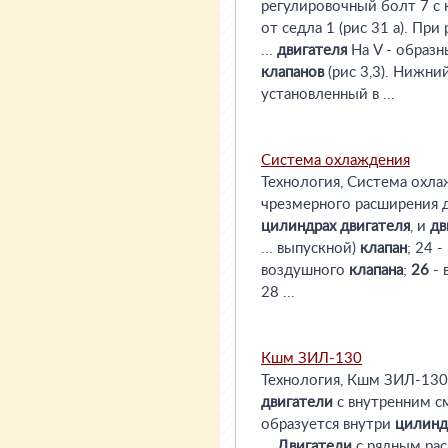
регулировочный болт 7 с
от седла 1 (рис 31 а). При 
...
двигателя
На V - образ
клапанов
(рис 3,3). Нижн
установленный в ...
Система охлаждения
Технология, Система охлаж
чрезмерного расширения 
цилиндрах
двигателя
, и
дв
... выпускной)
клапан
; 24 
воздушного
клапана
;
26
- 
28 ...
Кшм ЗИЛ-130
Технология, Кшм ЗИЛ-130, 
двигатели
с внутренним с
образуется внутри
цилинд
...
Двигатели
с рядным ра