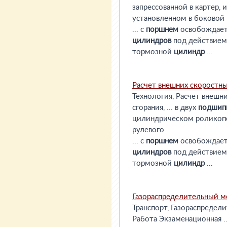
запрессованной в картер,
установленном в боковой
... с
поршнем
освобождае
цилиндров
под действием 
тормозной
цилиндр
...
Расчет внешних скоростн
Технология, Расчет внешн
сгорания, ... в двух
подшип
цилиндрическом роликоп
рулевого ...
... с
поршнем
освобождае
цилиндров
под действием 
тормозной
цилиндр
...
Газораспределительный м
Транспорт, Газораспредел
Работа Экзаменационная ..