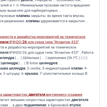
 тракторного
дизеля
, Рефераты ... особенностей,
алей и т. п. Минимальная пусковая частота вращения
ьно выше,чем для карбюраторных ...
 пусковые
клапаны
закрыты: во время такта впуска,
ся разрежение,
клапаны
удерживаются в закрытом ...
качеств и разработка мероприятий на техническое
изеля
8ЧН20/
26
для судов типа "Атлантик 433"
ств и разработка мероприятий на техническое
изеля
8ЧН20/26 для судов типа "Атлантик 433" , Работа
илиндра
| ... | |Шпилька | ... | |крепления |36 |°C | | | | |
|
цилиндра
| ... | В блок
цилиндров
, ...
ышка
цилиндра
; 2-скоба; 3-индикаторный
клапан
; 4-
; 5-штуцер; 6-
крышка
; 7-уплотнительное кольцо В
ых характеристик
двигателя
внутреннего сгорания
Расчет внешних скоростных характеристик
двигателя
овая ... в двух
подшипниках
: в бронзовой
втулке
,