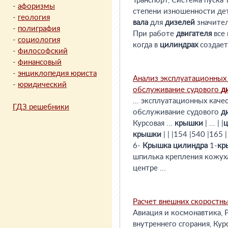
Транспорт, Система пуска
-
афоризмы
степени изношенности дет
-
геология
вала
для
дизелей
значител
-
полиграфия
При работе
двигателя
все
-
социология
когда в
цилиндрах
создает
-
философский
-
финансовый
-
энциклопедия юриста
Анализ эксплуатационных 
-
юридический
обслуживание судового
д
... эксплуатационных каче
ГДЗ решебники
обслуживание судового
д
Курсовая ...
крышки
| ... | |
ц
крышки
| | |154 |540 |165 | 
6-
Крышка
цилиндра
1-
кр
шпилька крепления кожуха
центре ...
Расчет внешних скоростн
Авиация и космонавтика, 
внутреннего сгорания, Курс