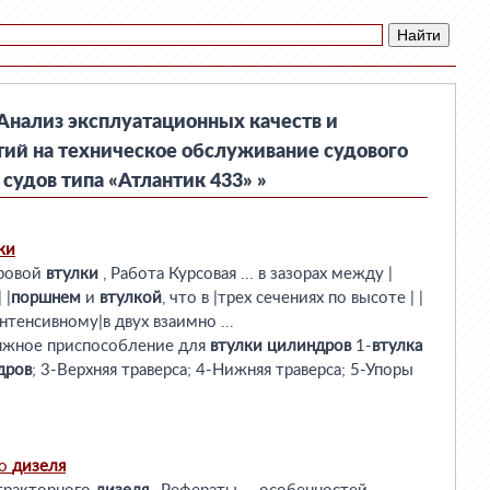
Анализ эксплуатационных качеств и
тий на техническое обслуживание судового
судов типа «Атлантик 433» »
ки
дровой
втулки
, Работа Курсовая ... в зазорах между |
 |
поршнем
и
втулкой
, что в |трех сечениях по высоте | |
тенсивному|в двух взаимно ...
Вытяжное приспособление для
втулки
цилиндров
1-
втулка
дров
; 3-Верхняя траверса; 4-Нижняя траверса; 5-Упоры
го
дизеля