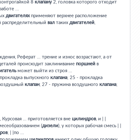
 контрогайкой 8
клапану
2, головка которого отходит
работе ...
ных
двигателях
применяют верхнее расположение
ий распределительный
вал
таких
двигателей
,
дения, Реферат ... трение и износ возрастают, а от
деталей происходит заклинивание
поршней
в
игатель
может выйти из строя ...
- прокладка выпускного
клапана
; 25 - прокладка
воздушный
клапан
; 27 - пружина воздушного
клапана
;
Курсовая ... приготовляется вне
цилиндров
, и | |
месеобразованием (
дизели
), у которых рабочая смесь | |
ров
; | |по ...
сположением
цилиндров
имеют одну общую головку