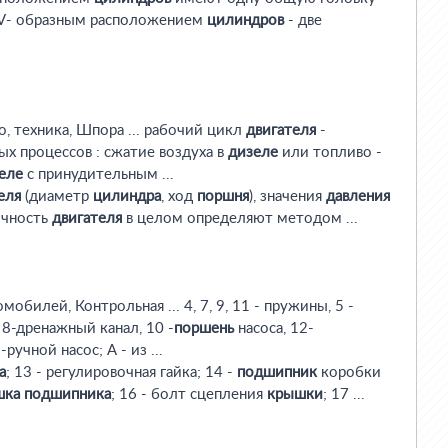
V- образным расположением
цилиндров
- две
о, техника, Шпора ... рабочий цикл
двигателя
-
х процессов : сжатие воздуха в
дизеле
или топливо -
еле
с принудительным ...
еля
(диаметр
цилиндра
, ход
поршня
), значения
давления
ичность
двигателя
в целом определяют методом ...
мобилей, Контрольная ... 4, 7, 9, 11 - пружины, 5 -
, 8-дренажный канал, 10 -
поршень
насоса, 12-
3-ручной насос; А - из ...
а
; 13 - регулировочная гайка; 14 -
подшипник
коробки
шка
подшипника
; 16 - болт сцепления
крышки
; 17 ...