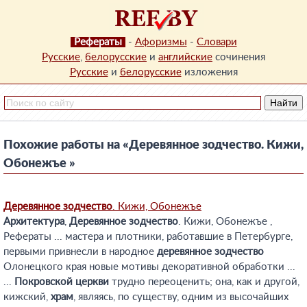
Рефераты
-
Афоризмы
-
Словари
Русские
,
белорусские
и
английские
сочинения
Русские
и
белорусские
изложения
Похожие работы на «Деревянное зодчество. Кижи,
Обонежъе »
Деревянное
зодчество
. Кижи, Обонежъе
Архитектура
,
Деревянное
зодчество
. Кижи, Обонежъе ,
Рефераты ... мастера и плотники, работавшие в Петербурге,
первыми привнесли в народное
деревянное
зодчество
Олонецкого края новые мотивы декоративной обработки ...
...
Покровской
церкви
трудно переоценить; она, как и другой,
кижский,
храм
, являясь, по существу, одним из высочайших