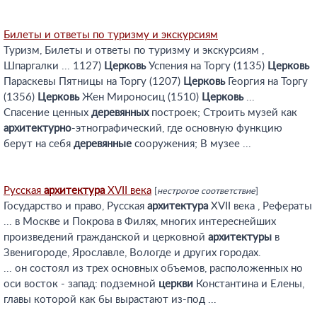
Билеты и ответы по туризму и экскурсиям
Туризм, Билеты и ответы по туризму и экскурсиям ,
Шпаргалки ... 1127)
Церковь
Успения на Торгу (1135)
Церковь
Параскевы Пятницы на Торгу (1207)
Церковь
Георгия на Торгу
(1356)
Церковь
Жен Мироносиц (1510)
Церковь
...
Спасение ценных
деревянных
построек; Строить музей как
архитектурно
-этнографический, где основную функцию
берут на себя
деревянные
сооружения; В музее ...
Русская
архитектура
XVII века
[
нестрогое соответствие
]
Государство и право, Русская
архитектура
XVII века , Рефераты
... в Москве и Покрова в Филях, многих интереснейших
произведений гражданской и церковной
архитектуры
в
Звенигороде, Ярославле, Вологде и других городах.
... он состоял из трех основных объемов, расположенных но
оси восток - запад: подземной
церкви
Константина и Елены,
главы которой как бы вырастают из-под ...