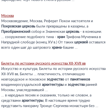
Москва
Москвоведение, Москва, Реферат Покои настоятеля и
Покровская
церковь
были превращены в казармы, а
Преображенский
собор и Знаменская
церковь
- в конюшни.
... сооружение подобного тина -
храм
Трифона Мученика в
Напрудной слободе (конец XV в.) От таких
церквей
оставался
всего один шаг до шатрового
храма
-башни ...
Билеты по истории русского искусства XII-XVII вв
Искусство и культура, Билеты по истории русского искусства
XII-XVII вв, Билеты ... пластичность, отличающую
новгородское и псковское
зодчество
от
памятников
владимиросуздальской
архитектуры
и
зодчества
ранней
Москвы, унаследовавшей ...
... в народных песнях и сказаниях, только не словом, а
средствами
архитектуры
, В настоящее время трудно
представить панораму Троице-Сергиева монастыря без ...