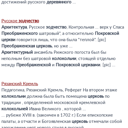
достижений русского
деревянного
...
Русское
зодчество
Архитектура
, Русское
зодчество
, Контрольная ... верх у Спаса
Преображенского
шатровый", а относительно
Покровской
церкви
говорится лишь, что она была "теплой". [pic]
Преображенская
церковь
, но уже ...
Архитектурный
ансамбль Рижского погоста был бы
неполным без шатровой
колокольни
, стоящей отдельно
между
Преображенской
и
Покровской
церквами
. [pic] ...
Рязанский Кремль
Педагогика, Рязанский Кремль, Реферат На втором этаже
колокольни
должна была быть помещена
церковь
по
традиции , определенной московской кремлевской
колокольней
Ивана Великого , которой ...
... рубеже ХVIII в. (закончен в 1702 г.) Если епископские
палаты, а отчасти и Богоявленская
церковь
отмечали собой
зарождение черт нового стиля в русской ...