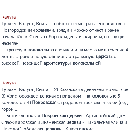
Калуга
Туризм, Калуга , Книга ... собора, несмотря на его родство с
Новгородскими
храмами
, вряд ли можно отнести ранее
начала XVI в. Стены собора кладены из кирпича, но внутри
насыпан ...
... трапезу и
колокольню
сломали и на место их в течение 4
лет выстроили новую обширную трапезную
церковь
с
высокой, новейшей
архитектуры
,
колокольней
.
Калуга
Туризм, Калуга , Книга ... 2) Казанская в девичьем монастыре;
3) Христорождественская с приделом - на
колокольне
5
колоколов; 4)
Покровская
с приделом трех святителей (под
горой ...
... Богоявленская и
Покровская
церкви
.- Архиерейский дом.-
Спас-Жировская и Знаменская
церкви
.- Никольская улица и
НиколоСлободская
церковь
.- Хлюстинские ...