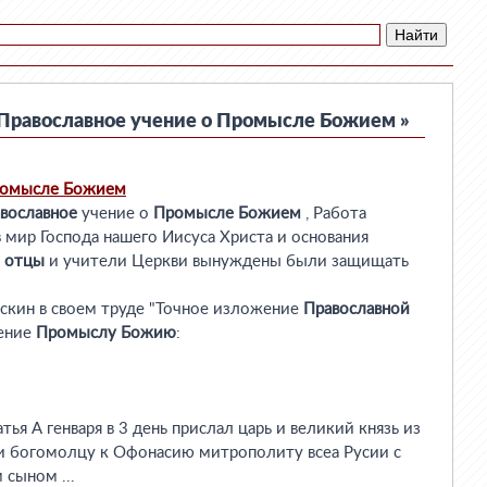
Православное учение о Промысле Божием »
омысле
Божием
вославное
учение о
Промысле
Божием
, Работа
в мир Господа нашего Иисуса Христа и основания
отцы
и учители Церкви вынуждены были защищать
кин в своем труде "Точное изложение
Православной
ление
Промыслу
Божию
:
тья А генваря в 3 день прислал царь и великий князь из
и богомолцу к Офонасию митрополиту всеа Русии с
сыном ...