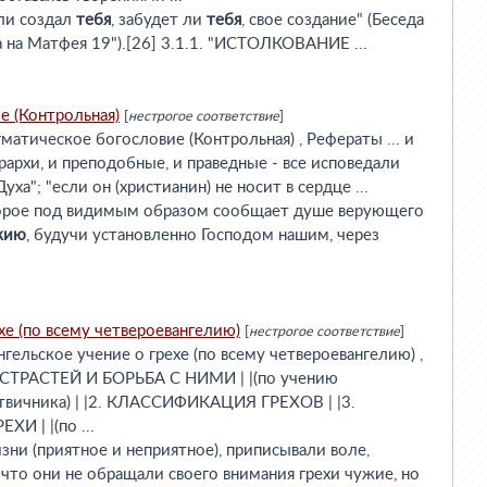
ели создал
тебя
, забудет ли
тебя
, свое создание" (Беседа
а на Матфея 19").[26] 3.1.1. "ИСТОЛКОВАНИЕ ...
е (Контрольная)
[
нестрогое соответствие
]
атическое богословие (Контрольная) , Рефераты ... и
рархи, и преподобные, и праведные - все исповедали
уха"; "если он (христианин) не носит в сердце ...
оторое под видимым образом сообщает душе верующего
жию
, будучи установленно Господом нашим, через
хе (по всему четвероевангелию)
[
нестрогое соответствие
]
гельское учение о грехе (по всему четвероевангелию) ,
 СТРАСТЕЙ И БОРЬБА С НИМИ | |(по учению
вичника) | |2. КЛАССИФИКАЦИЯ ГРЕХОВ | |3.
И | |(по ...
жизни (приятное и неприятное), приписывали воле,
 что они не обращали своего внимания грехи чужие, но