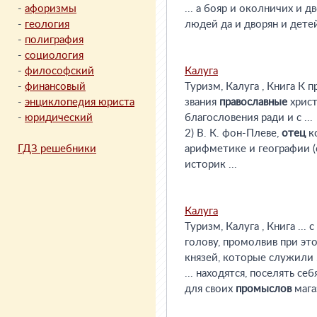
-
афоризмы
... а бояр и околничих и 
-
геология
людей да и дворян и детей
-
полиграфия
-
социология
-
философский
Калуга
-
финансовый
Туризм, Калуга , Книга К
-
энциклопедия юриста
звания
православные
христ
-
юридический
благословения ради и с ...
2) В. К. фон-Плеве,
отец
к
ГДЗ решебники
арифметике и географии (с
историк ...
Калуга
Туризм, Калуга , Книга ...
голову, промолвив при это
князей, которые служили .
... находятся, поселять с
для своих
промыслов
мага