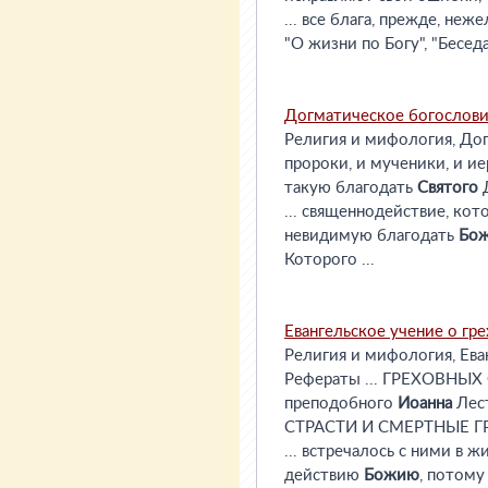
... все блага, прежде, неж
"О жизни по Богу", "Бесед
Догматическое богослови
Религия и мифология, Догм
пророки, и мученики, и ие
такую благодать
Святого
Д
... священнодействие, к
невидимую благодать
Бо
Которого ...
Евангельское учение о гре
Религия и мифология, Еван
Рефераты ... ГРЕХОВНЫХ
преподобного
Иоанна
Лест
СТРАСТИ И СМЕРТНЫЕ ГРЕХ
... встречалось с ними в 
действию
Божию
, потому