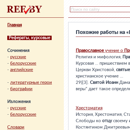
Главная
Похожие работы на «
Рефераты, курсовые
Сочинения
Православное
учение о
Пр
-
русские
Религия и мифология,
Пра
-
белорусские
Курсовая ... пришествием 
-
английские
Церкви Христовой,
святые
христианское учение ...
-
литературные герои
29)[3].
Святой
Иоанн
Дамас
-
биографии
веры" дает такое опреде
Изложения
-
русские
Хрестоматия
-
белорусские
История, Хрестоматия, Ста
Слободы ко
отцу
своему 
Словари
Костянтином Дмитреевым 