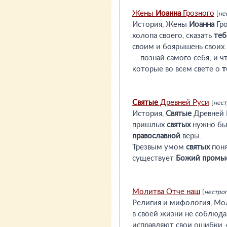
Жены
Иоанна
Грозного
[
не
История, Жены
Иоанна
Гро
холопа своего, сказать
теб
своим и боярышень своих.
... познай самого себя; и 
которые во всем свете о
т
Святые
Древней Руси
[
нест
История,
Святые
Древней Р
пришлых
святых
нужно был
православной
веры.
Трезвым умом
святых
поня
существует
Божий
промы
Молитва Отче наш
[
нестрог
Религия и мифология, Мо
в своей жизни не соблюд
исправляют свои ошибки, о