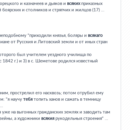
дворецкого и казначеев и дьяков и
всяких
приказных
 боярских и столников и стряпчих и жилцов (17) ...
 преподобному "приходили князья, боляры и
всякаго
иане от Русския и Литовский земли и от иных стран
оторого был учителем уездного училища по
 1842 г.) и 3) в с. Шеметове родился известный
 с ним, прострелил его насквозь; потом отрубил ему
м: "я научу
тебя
топить ханов и сажать в темницу
..
ебя уже на выгонных гражданских землях и заводить там
зейны, а художники
всякия
рукодельныя строения" ...