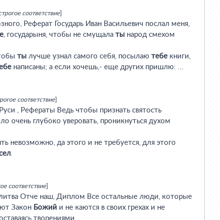
строгое соответствие
]
зного, Реферат Государь Иван Васильевич послал меня,
е
, государыня, чтобы не смущала
ты
народ смехом
чтобы
ты
лучше узнал самого себя, посылаю
тебе
книги,
ебе
написаны; а если хочешь,- еще других пришлю: ...
рогое соответствие
]
уси , Рефераты Ведь чтобы признать святость
о очень глубоко уверовать, проникнуться духом
ть невозможно, да этого и не требуется, для этого
сел
.
ое соответствие
]
литва Отче наш, Диплом Все остальные люди, которые
ают Закон
Божий
и не каются в своих грехах и не
ставаясь творениями ...