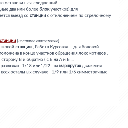
ью остановиться, следующий ...
одные два или более
блок
участков) для
ается выезд со
станции
с отклонением по стрелочному
станции
[
нестрогое соответствие
]
стковой
станции
, Работа Курсовая ... для боковой
положена в конце участков обращения локомотивов ,
сторону В и обратно ( с В на А и Б ...
 развязках -1/18 или1/22 ; на
маршрутах
движения
о всех остальных случаях - 1/9 или 1/6 симметричные