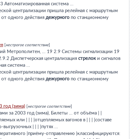
.3 Автоматизированная система ...
еской централизации пришла релейная с маршрутным
 от одного действия
дежурного
по станционному
ен
[
нестрогое соответствие
]
й Метрополитен, ... 19 2.9 Системы сигнализации 19
2.9.2 Диспетчерская централизация
стрелок
и сигналов
ая система ...
еской централизации пришла релейная с маршрутным
 от одного действия
дежурного
по станционному
 год (зима)
[
нестрогое соответствие
]
ми за 2003 год (зима), Билеты ... от объёма | |
яемых или | | | |отцепляемых вагонов в | | | |составе
о-выгрузочных | | | |путях ...
 |оперативного |приёму-отправлению |классифицируются: