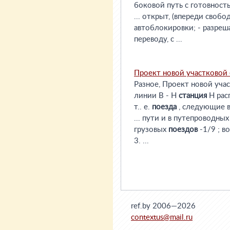
боковой путь с готовност
... открыт, (впереди своб
автоблокировки; - разреш
переводу, с ...
Проект новой участковой
Разное, Проект новой уча
линии В - Н
станция
Н рас
т.. е.
поезда
, следующие в 
... пути и в путепроводных
грузовых
поездов
-1/9 ; в
3. ...
ref.by 2006—2026
contextus@mail.ru