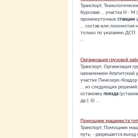
Транспорт, Технологическ
Курсовая ... участка Н - М 
промежуточные
станции
у
... состав или локомотив
только по указанию ДСП. |
...
Организация грузовой ра
Транспорт, Организация г
назначением Апатитский у
участке Пинозеро-Ковдор
... из следующих решений
остановку
поезда
(установ
др.); б) ...
Помощник машиниста теп
Транспорт, Помощник маши
путь; - разрешается въезд