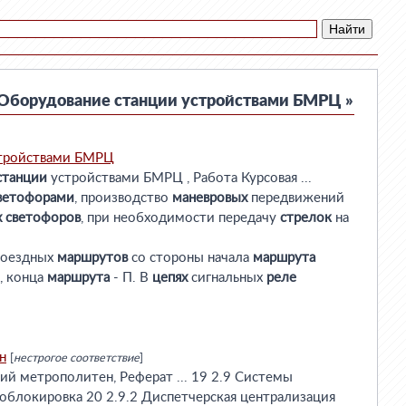
Оборудование станции устройствами БМРЦ »
тройствами БМРЦ
станции
устройствами БМРЦ , Работа Курсовая ...
ветофорами
, производство
маневровых
передвижений
х
светофоров
, при необходимости передачу
стрелок
на
оездных
маршрутов
со стороны начала
маршрута
, конца
маршрута
- П. В
цепях
сигнальных
реле
н
[
нестрогое соответствие
]
й метрополитен, Реферат ... 19 2.9 Системы
тоблокировка 20 2.9.2 Диспетчерская централизация