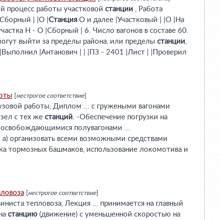
ий процесс работы участковой
станции
, Работа
|Сборный | |О |
Станция
О и далее |Участковый | |О |На
частка Н - О |Сборный | 6. Число вагонов в составе 60.
 могут выйти за пределы района, или пределы
станции
,
Выполнил |Антанович | | |ПЗ - 2401 |Лист | |Проверил
боты
[
нестрогое соответствие
]
рузовой работы, Диплом ... с гружеными вагонами
зел с тех же
станций
. -Обеспечение погрузки на
 освобождающимися полувагонами ...
: а) организовать всеми возможными средствами
ка тормозных башмаков, использование локомотива и
ловоза
[
нестрогое соответствие
]
ниста тепловоза, Лекция ... принимается на главный
 на
станцию
(движение) с уменьшенной скоростью на