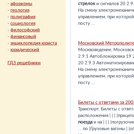
-
афоризмы
стрелок
и сигналов 20 2.9
-
геология
На смену электромеханич
-
полиграфия
управлением, при которой
-
социология
посту ...
-
философский
-
финансовый
-
энциклопедия юриста
Московский Метрополит
-
юридический
Москвоведение, Московски
2.9.1 Автоблокировка 19 
ГДЗ решебники
20 2.9.3 Автоматизированн
На смену электромеханич
управлением, при которой
посту ...
Билеты с ответами за 2003
Транспорт, Билеты с ответа
расположения | | | |прицепл
поезда
и на | | | |погрузочн
... по |Грузовые вагоны |