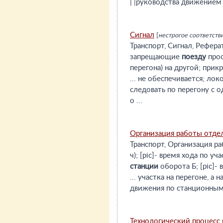
| |руководства движением 
Сигнал
[
нестрогое соответств
Транспорт, Сигнал, Рефера
запрещающие
поезду
прос
перегона) на другой; прикр
... не обеспечивается; л
следовать по перегону с 
о ...
Организация работы отде
Транспорт, Организация ра
ч); [pic]- время хода по уч
станции
оборота Б; [pic]- в
... участка на перегоне, а н
движения по станционным 
Технологический процесс