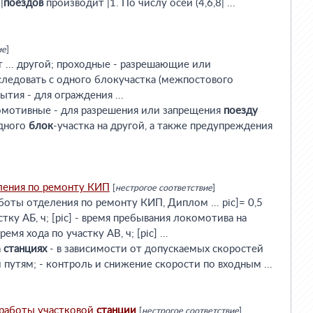
|
поездов
производит |1. По числу осей (4,6,8| ...
ие
]
т ... другой; проходные - разрешающие или
ледовать с одного блокучастка (межпостового
ытия - для ограждения ...
окомотивные - для разрешения или запрещения
поезду
одного
блок
-участка на другой, а также предупреждения
ления по ремонту КИП
[
нестрогое соответствие
]
боты отделения по ремонту КИП, Диплом ... pic]= 0,5
астку АБ, ч; [pic] - время пребывания локомотива на
ремя хода по участку АВ, ч; [pic] ...
а
станциях
- в зависимости от допускаемых скоростей
путям; - контроль и снижение скорости по входным ...
 работы участковой
станции
[
нестрогое соответствие
]