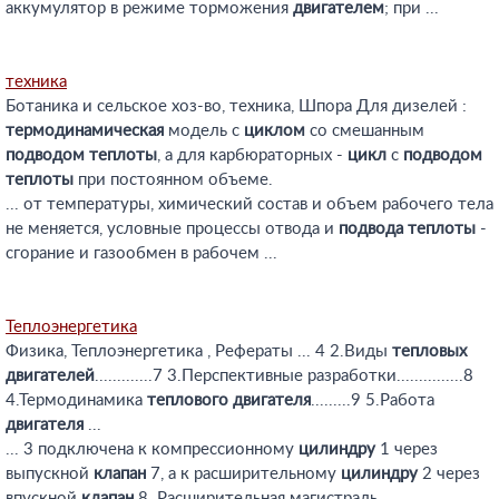
аккумулятор в режиме торможения
двигателем
; при ...
техника
Ботаника и сельское хоз-во, техника, Шпора Для дизелей :
термодинамическая
модель с
циклом
со смешанным
подводом
теплоты
, а для карбюраторных -
цикл
с
подводом
теплоты
при постоянном объеме.
... от температуры, химический состав и объем рабочего тела
не меняется, условные процессы отвода и
подвода
теплоты
-
сгорание и газообмен в рабочем ...
Теплоэнергетика
Физика, Теплоэнергетика , Рефераты ... 4 2.Виды
тепловых
двигателей
.............7 3.Перспективные разработки...............8
4.Термодинамика
теплового
двигателя
.........9 5.Работа
двигателя
...
... 3 подключена к компрессионному
цилиндру
1 через
выпускной
клапан
7, а к расширительному
цилиндру
2 через
впускной
клапан
8. Расширительная магистраль ...