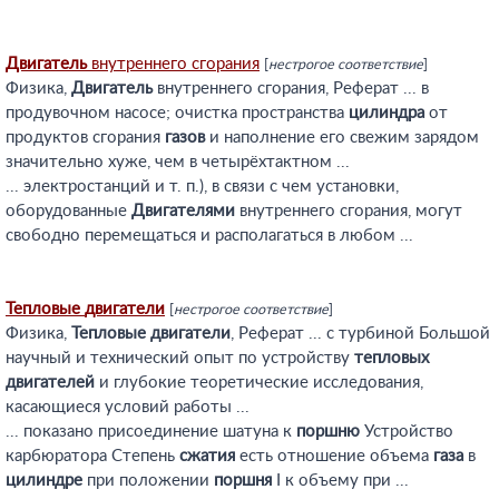
Двигатель
внутреннего сгорания
[
нестрогое соответствие
]
Физика,
Двигатель
внутреннего сгорания, Реферат ... в
продувочном насосе; очистка пространства
цилиндра
от
продуктов сгорания
газов
и наполнение его свежим зарядом
значительно хуже, чем в четырёхтактном ...
... электростанций и т. п.), в связи с чем установки,
оборудованные
Двигателями
внутреннего сгорания, могут
свободно перемещаться и располагаться в любом ...
Тепловые
двигатели
[
нестрогое соответствие
]
Физика,
Тепловые
двигатели
, Реферат ... с турбиной Большой
научный и технический опыт по устройству
тепловых
двигателей
и глубокие теоретические исследования,
касающиеся условий работы ...
... показано присоединение шатуна к
поршню
Устройство
карбюратора Степень
сжатия
есть отношение объема
газа
в
цилиндре
при положении
поршня
I к объему при ...