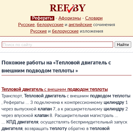
Рефераты
-
Афоризмы
-
Словари
Русские
,
белорусские
и
английские
сочинения
Русские
и
белорусские
изложения
Похожие работы на «Тепловой двигатель с
внешним подводом теплоты »
Тепловой
двигатель
с внешним
подводом
теплоты
Транспорт,
Тепловой
двигатель
с внешним
подводом
теплоты
, Рефераты ... 3 подключена к компрессионному
цилиндру
1
через выпускной
клапан
7, а к расширительному
цилиндру
2
через впускной
клапан
8. Расширительная магистраль ...
...
КПД
двигателя
; осуществлять беспринудительный запуск
двигателя
; возвращать
теплоту
обратно в
тепловой