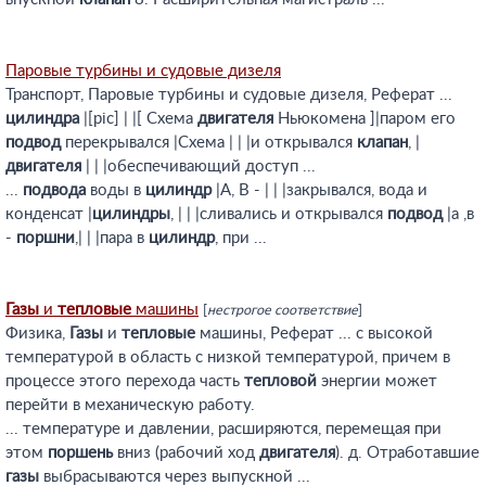
Паровые турбины и судовые дизеля
Транспорт, Паровые турбины и судовые дизеля, Реферат ...
цилиндра
|[pic] | |[ Cхема
двигателя
Ньюкомена ]|паром его
подвод
перекрывался |Схема | | |и открывался
клапан
, |
двигателя
| | |обеспечивающий доступ ...
...
подвода
воды в
цилиндр
|А, В - | | |закрывался, вода и
конденсат |
цилиндры
, | | |сливались и открывался
подвод
|а ,в
-
поршни
,| | |пара в
цилиндр
, при ...
Газы
и
тепловые
машины
[
нестрогое соответствие
]
Физика,
Газы
и
тепловые
машины, Реферат ... с высокой
температурой в область с низкой температурой, причем в
процессе этого перехода часть
тепловой
энергии может
перейти в механическую работу.
... температуре и давлении, расширяются, перемещая при
этом
поршень
вниз (рабочий ход
двигателя
). д. Отработавшие
газы
выбрасываются через выпускной ...