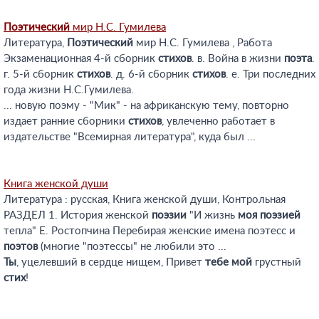
Поэтический
мир Н.С. Гумилева
Литература,
Поэтический
мир Н.С. Гумилева , Работа
Экзаменационная 4-й сборник
стихов
. в. Война в жизни
поэта
.
г. 5-й сборник
стихов
. д. 6-й сборник
стихов
. е. Три последних
года жизни Н.С.Гумилева.
... новую поэму - "Мик" - на африканскую тему, повторно
издает ранние сборники
стихов
, увлеченно работает в
издательстве "Всемирная литература", куда был ...
Книга женской души
Литература : русская, Книга женской души, Контрольная
РАЗДЕЛ 1. История женской
поэзии
"И жизнь
моя
поэзией
тепла" Е. Ростопчина Перебирая женские имена поэтесс и
поэтов
(многие "поэтессы" не любили это ...
Ты
, уцелевший в сердце нищем, Привет
тебе
мой
грустный
стих
!