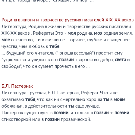
и т.д.). "Город на море", "Спящая", "Линор" ...
Родина в жизни и творчестве русских писателей XIX-XX веков
Литература, Родина в жизни и творчестве русских писателей
XIX-XX веков , Рефераты Это -
моя
родина,
моя
родная земля,
мое
отечество, - и в жизни нет горячее, глубже и священнее
чувства, чем любовь к
тебе
.
... будущий его читатель ("юноша веселый") простит ему
"угрюмство и увидит в его
поэзии
творчество добра,
света
и
свободы", что он сумеет прочесть в его ...
Б.Л. Пастернак
Литература : русская, Б.Л. Пастернак, Реферат Что я не
охватываю
тебя
, что как ни смертельно хороша
ты
в
моём
обожаньи, в действительности
ты
еще лучше.
Пастернак существует в
поэзии
, и только в
поэзии
:в
поэзии
стихотворной или в
поэзии
прозаической.