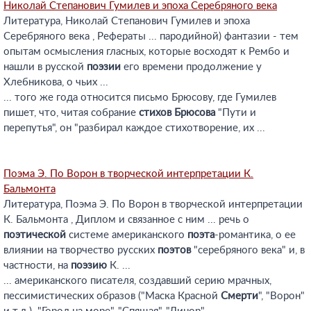
Николай Степанович Гумилев и эпоха Серебряного века
Литература, Николай Степанович Гумилев и эпоха
Серебряного века , Рефераты ... пародийной) фантазии - тем
опытам осмысления гласных, которые восходят к Рембо и
нашли в русской
поэзии
его времени продолжение у
Хлебникова, о чьих ...
... того же года относится письмо Брюсову, где Гумилев
пишет, что, читая собрание
стихов
Брюсова
"Пути и
перепутья", он "разбирал каждое стихотворение, их ...
Поэма Э. По Ворон в творческой интерпретации К.
Бальмонта
Литература, Поэма Э. По Ворон в творческой интерпретации
К. Бальмонта , Диплом и связанное с ним ... речь о
поэтической
системе американского
поэта
-романтика, о ее
влиянии на творчество русских
поэтов
"серебряного века" и, в
частности, на
поэзию
К. ...
... американского писателя, создавший серию мрачных,
пессимистических образов ("Маска Красной
Смерти
", "Ворон"