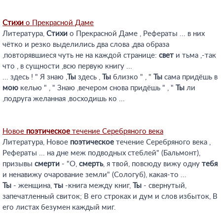
Стихи
о Прекрасной Даме
Литература,
Стихи
о Прекрасной Даме , Рефераты ... в них
чётко и резко выделились два слова ,два образа
,повторявшиеся чуть не на каждой странице:
свет
и тьма ,-так
что , в сущности ,всю первую книгу ...
... здесь ! " Я знаю ,
Ты
здесь ,
Ты
близко " , "
Ты
сама придёшь в
мою
келью " , " Знаю ,вечером снова придёшь " , "
Ты
ли
,подруга желанная ,восходишь ко ...
Новое
поэтическое
течение Серебряного века
Литература, Новое
поэтическое
течение Серебряного века ,
Рефераты ... на дне меж подводных стеблей" (Бальмонт),
призывы
смерти
- "О,
смерть
, я твой, повсюду вижу одну
тебя
и ненавижу очарование земли" (Сологуб), какая-то ...
Ты
- женщина,
ты
-книга между книг,
Ты
- свернутый,
запечатленный свиток; В его строках и дум и слов избыток, В
его листах безумен каждый миг.