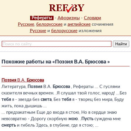
Рефераты
-
Афоризмы
-
Словари
Русские
,
белорусские
и
английские
сочинения
Русские
и
белорусские
изложения
Похожие работы на «Поэзия В.А. Брюсова »
Поэзия
В.А.
Брюсова
Литература,
Поэзия
В.А.
Брюсова
, Рефераты ... С гуслями
сказителя вечных времен. .Я слушал твой голос, народ! ...Без
тебя
я - звезда без
света
, Без
тебя
я - творец без мира, Буду
жить, пока дышишь ...
... предзакатным Еще до входа я стою, Но в сердце знаю
невозвратно - Дорогу скорбную
мою
. .
Пусть
суждена мне
смерть
и гибель Здесь, в глубине, где я стою; ...