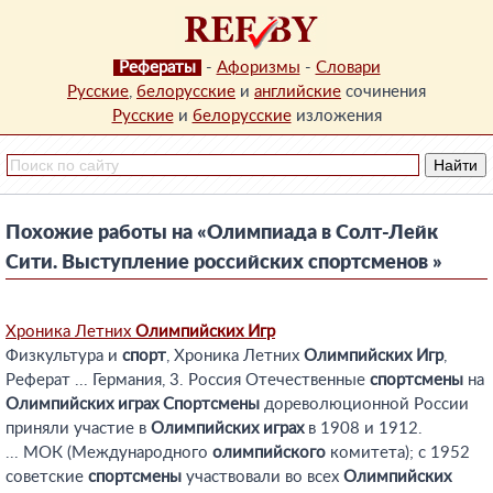
Рефераты
-
Афоризмы
-
Словари
Русские
,
белорусские
и
английские
сочинения
Русские
и
белорусские
изложения
Похожие работы на «Олимпиада в Солт-Лейк
Сити. Выступление российских спортсменов »
Хроника Летних
Олимпийских
Игр
Физкультура и
спорт
, Хроника Летних
Олимпийских
Игр
,
Реферат ... Германия, 3. Россия Отечественные
спортсмены
на
Олимпийских
играх
Спортсмены
дореволюционной России
приняли участие в
Олимпийских
играх
в 1908 и 1912.
... МОК (Международного
олимпийского
комитета); с 1952
советские
спортсмены
участвовали во всех
Олимпийских