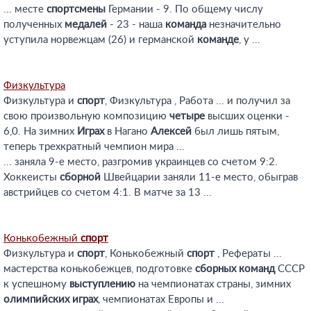
... месте
спортсмены
Германии - 9. По общему числу
полученных
медалей
- 23 - наша
команда
незначительно
уступила норвежцам (26) и германской
команде
, у ...
Физкультура
Физкультура и
спорт
, Физкультура , Работа ... и получил за
свою произвольную композицию
четыре
высших оценки -
6,0. На зимних
Играх
в Нагано
Алексей
был лишь пятым,
теперь трехкратный чемпион мира ...
... заняла 9-е место, разгромив украинцев со счетом 9:2.
Хоккеисты
сборной
Швейцарии заняли 11-е место, обыграв
австрийцев со счетом 4:1. В матче за 13 ...
Конькобежный
спорт
Физкультура и
спорт
, Конькобежный
спорт
, Рефераты ...
мастерства конькобежцев, подготовке
сборных
команд
СССР
к успешному
выступлению
на чемпионатах страны, зимних
олимпийских
играх
, чемпионатах Европы и ...