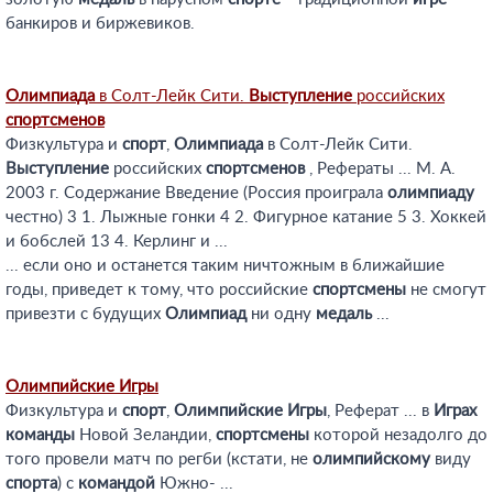
банкиров и биржевиков.
Олимпиада
в Солт-Лейк Сити.
Выступление
российских
спортсменов
Физкультура и
спорт
,
Олимпиада
в Солт-Лейк Сити.
Выступление
российских
спортсменов
, Рефераты ... М. А.
2003 г. Содержание Введение (Россия проиграла
олимпиаду
честно) 3 1. Лыжные гонки 4 2. Фигурное катание 5 3. Хоккей
и бобслей 13 4. Керлинг и ...
... если оно и останется таким ничтожным в ближайшие
годы, приведет к тому, что российские
спортсмены
не смогут
привезти с будущих
Олимпиад
ни одну
медаль
...
Олимпийские
Игры
Физкультура и
спорт
,
Олимпийские
Игры
, Реферат ... в
Играх
команды
Новой Зеландии,
спортсмены
которой незадолго до
того провели матч по регби (кстати, не
олимпийскому
виду
спорта
) с
командой
Южно- ...