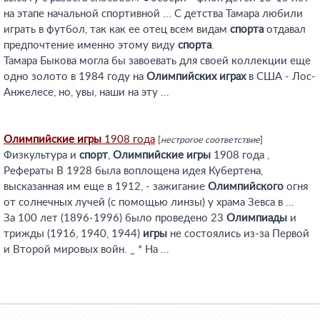
на этапе начальной спортивной ... С детства Тамара любили
играть в футбол, так как ее отец всем видам
спорта
отдавал
предпочтение именно этому виду
спорта
.
Тамара Быкова могла бы завоевать для своей коллекции еще
одно золото в 1984 году на
Олимпийских
играх
в США - Лос-
Анжелесе, но, увы, наши на эту ...
Олимпийские
игры
1908 года
[
нестрогое соответствие
]
Физкультура и
спорт
,
Олимпийские
игры
1908 года ,
Рефераты В 1928 была воплощена идея Кубертена,
высказанная им еще в 1912, - зажигание
Олимпийского
огня
от солнечных лучей (с помощью линзы) у храма Зевса в ...
За 100 лет (1896-1996) было проведено 23
Олимпиады
и
трижды (1916, 1940, 1944)
игры
не состоялись из-за Первой
и Второй мировых войн. _ * На ...