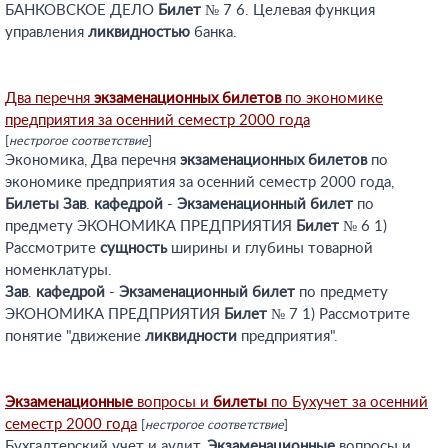
БАНКОВСКОЕ ДЕЛО
Билет
№ 7 6. Целевая функция
управления
ликвидностью
банка.
Два перечня
экзаменационных
билетов
по экономике
предприятия за осенний семестр 2000 года
[
нестрогое соответствие
]
Экономика, Два перечня
экзаменационных
билетов
по
экономике предприятия за осенний семестр 2000 года,
Билеты
Зав
.
кафедрой
-
Экзаменационный
билет
по
предмету ЭКОНОМИКА ПРЕДПРИЯТИЯ
Билет
№ 6 1)
Рассмотрите
сущность
ширины и глубины товарной
номенклатуры.
Зав
.
кафедрой
-
Экзаменационный
билет
по предмету
ЭКОНОМИКА ПРЕДПРИЯТИЯ
Билет
№ 7 1) Рассмотрите
понятие "движение
ликвидности
предприятия".
Экзаменационные
вопросы и
билеты
по Бухучет за осенний
семестр 2000 года
[
нестрогое соответствие
]
Бухгалтерский учет и аудит,
Экзаменационные
вопросы и