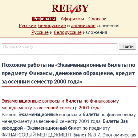
Рефераты
-
Афоризмы
-
Словари
Русские
,
белорусские
и
английские
сочинения
Русские
и
белорусские
изложения
Похожие работы на «Экзаменационные билеты по
предмету Финансы, денежное обращение, кредит
за осенний семестр 2000 года»
Экзаменационные
вопросы и
билеты
по финансовому
менеджменту за весенний семестр 2001 года
Разное,
Экзаменационные
вопросы и
билеты
по финансовому
менеджменту за весенний семестр 2001 года,
Билеты
Зав
.
кафедрой
-
Экзаменационный
билет
по предмету
ФИНАНСОВЫЙ МЕНЕДЖМЕНТ
Билет
№ 8 7. Экономическая