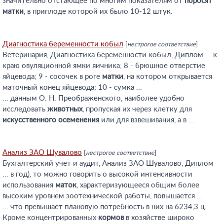
значительно отстающее по многим показателям от
поросят
матки
, в приплоде которой их было 10-12 штук.
Диагностика беременности кобыл
[
нестрогое соответствие
]
Ветеринария, Диагностика беременности кобыл, Диплом ... к
краю овуляционной ямки яичника; 8 - брюшное отверстие
яйцевода; 9 - сосочек в роге
матки
, на котором открывается
маточный конец яйцевода; 10 - сумка ...
... данным О. Н. Преображенского, наиболее удобно
исследовать
животных
, пропуская их через клетку для
искусственного
осеменения
или для взвешивания, а в ...
Анализ ЗАО Шувалово
[
нестрогое соответствие
]
Бухгалтерский учет и аудит, Анализ ЗАО Шувалово, Диплом
... в год), то можно говорить о высокой интенсивности
использования
маток
, характеризующееся общим более
высоким уровнем зоотехнической работы, повышается ...
... что превышает плановую потребность в них на 6234,3 ц.
Кроме концентрированных
кормов
в хозяйстве широко