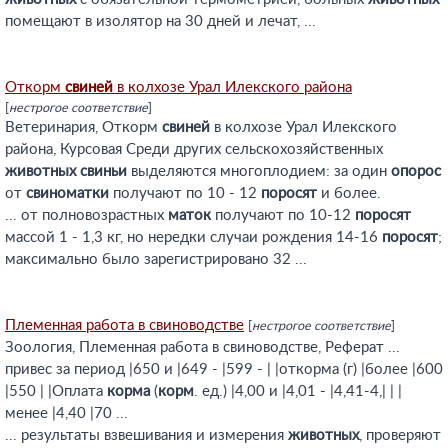
помещают в изолятор на 30 дней и лечат, ...
Откорм
свиней
в колхозе Урал Илекского района
[
нестрогое соответствие
]
Ветеринария, Откорм
свиней
в колхозе Урал Илекского
района, Курсовая Среди других сельскохозяйственных
животных
свиньи
выделяются многоплодием: за один
опорос
от
свиноматки
получают по 10 - 12
поросят
и более.
... от полновозрастных
маток
получают по 10-12
поросят
массой 1 - 1,3 кг, но нередки случаи рождения 14-16
поросят
;
максимально было зарегистрировано 32 ...
Племенная работа в свиноводстве
[
нестрогое соответствие
]
Зоология, Племенная работа в свиноводстве, Реферат ...
привес за период |650 и |649 - |599 - | |откорма (г) |более |600
|550 | |Оплата
корма
(
корм
. ед.) |4,00 и |4,01 - |4,41-4,| | |
менее |4,40 |70 ...
... результаты взвешивания и измерения
животных
, проверяют