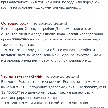
принадлежность их к той или иной породе или породной
группе на основании документальных данных ...
Остеодистрофия
[
нестрогое соответствие
]
Ветеринария, Остеодистрофия, Диплом ... мониторинга
объектов внешней среды (почва, вода,
корма
), исследований
крови
животных
на присутствие токсических элементов, а
также проведенная ...
... что связано с ухудшением обеспеченности хозяйства
кормами
, частым использованием недоброкачественных и
испорченных
кормов
, и отсутствие полноценных и ...
Частная генетика
свиньи
[
нестрогое соответствие
]
Биология, Частная генетика
свиньи
, Рефераты ... и может
выкормить 10-12 хороших, здоровых и сильных
поросят
, хотя
12
поросят
это далеко не предел, так, например, были
зарегист-рированы случаи, когда ...
... получаться если и жизнеспособное, то уж точно