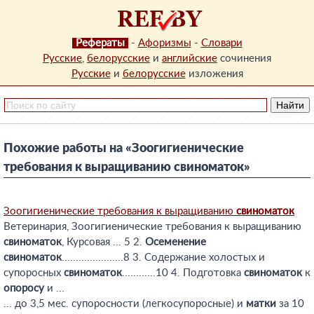
Рефераты
-
Афоризмы
-
Словари
Русские
,
белорусские
и
английские
сочинения
Русские
и
белорусские
изложения
Похожие работы на «Зоогигиенические
требования к выращиванию свиноматок»
Зоогигиенические требования к выращиванию
свиноматок
Ветеринария, Зоогигиенические требования к выращиванию
свиноматок
, Курсовая ... 5 2.
Осеменение
свиноматок
......................8 3. Содержание холостых и
супоросных
свиноматок
............10 4. Подготовка
свиноматок
к
опоросу
и ...
... до 3,5 мес. супоросности (легкосупоросные) и
матки
за 10