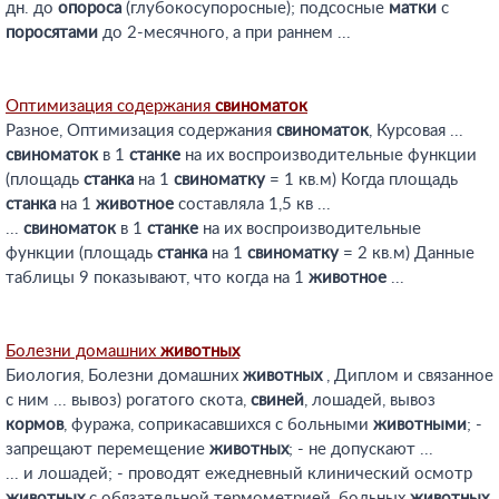
дн. до
опороса
(глубокосупоросные); подсосные
матки
с
поросятами
до 2-месячного, а при раннем ...
Оптимизация содержания
свиноматок
Разное, Оптимизация содержания
свиноматок
, Курсовая ...
свиноматок
в 1
станке
на их воспроизводительные функции
(площадь
станка
на 1
свиноматку
= 1 кв.м) Когда площадь
станка
на 1
животное
составляла 1,5 кв ...
...
свиноматок
в 1
станке
на их воспроизводительные
функции (площадь
станка
на 1
свиноматку
= 2 кв.м) Данные
таблицы 9 показывают, что когда на 1
животное
...
Болезни домашних
животных
Биология, Болезни домашних
животных
, Диплом и связанное
с ним ... вывоз) рогатого скота,
свиней
, лошадей, вывоз
кормов
, фуража, соприкасавшихся с больными
животными
; -
запрещают перемещение
животных
; - не допускают ...
... и лошадей; - проводят ежедневный клинический осмотр
животных
с обязательной термометрией, больных
животных