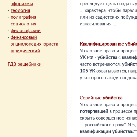
-
афоризмы
преследует цель создать
-
геология
... характера, чтобы пара
-
полиграфия
или из садистских побуж
-
социология
изнасилования ...
-
философский
-
финансовый
-
энциклопедия юриста
Квалифицированное
убий
-
юридический
Уголовное право и процес
УК
РФ -
убийства
с
квали
ГДЗ решебники
часто встречаются:
убийс
105
УК
охватываются, нап
у которого находятся дока
Серийные
убийства
Уголовное право и процес
потерпевшей
в процессе п
скрыть совершенное изнас
... российского права", N 
квалификации
убийства
//