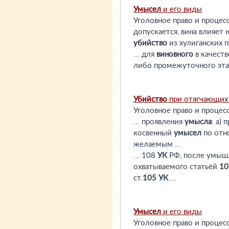
Умысел
и его виды
Уголовное право и процес
допускается, вина влияет 
убийство
из хулиганских по
... для
виновного
в качеств
либо промежуточного этап
Убийство
при отягчающих 
Уголовное право и процес
... проявления
умысла
: а)
косвенный
умысел
по отн
желаемым ...
... 108
УК
РФ, после умыш
охватываемого статьёй
10
ст.
105
УК
...
Умысел
и его виды
Уголовное право и процес