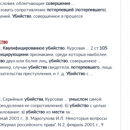
 условия, облегчающие
совершения
...
лизовать сопротивление
потерпевшей
(
потерпевшего
),
дений,
Убийство
, совершенное в процессе
ство
с,
Квалифицированное
убийство
, Курсовая ... 2 ст.
105
фицирующими
признаками, среди которых наиболее
тво
двух или более лиц,
убийство
, совершенное ...
ример, случаи
убийства
свидетеля,
потерпевшего
, лица,
зательства преступления, и т. д.
Убийство
с ...
с, Серийные
убийства
, Курсовая ...
умыслом
самой
реодоления ее сопротивления); б)
убийство
с целью
илование; в)
убийство
из
мести
за ...
5, май 2001 г.; 8. Марогулова И.Л. Некоторые вопросы
"Журнал российского права", N 2, февраль 2001 г.; 9