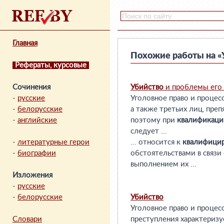
Главная
Похожие работы на «
Рефераты, курсовые
Сочинения
Убийство
и проблемы его
-
русские
Уголовное право и процес
-
белорусские
а также третьих лиц, пр
-
английские
поэтому при
квалификаци
следует ...
-
литературные герои
... относится к
квалифиц
-
биографии
обстоятельствами в связи 
выполнением их ...
Изложения
-
русские
-
белорусские
Убийство
Уголовное право и процес
Словари
преступления характеризу