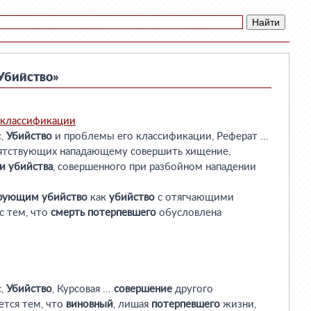
Убийство»
 классификации
с,
Убийство
и проблемы его классификации, Реферат ...
епятствующих нападающему совершить хищение,
и
убийства
, совершенного при разбойном нападении
ирующим
убийство
как
убийство
с отягчающими
с тем, что
смерть
потерпевшего
обусловлена
с,
Убийство
, Курсовая ...
совершение
другого
ется тем, что
виновный
, лишая
потерпевшего
жизни,