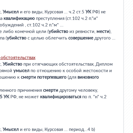
с,
Умысел
и его виды, Курсовая ... ч.2 ст.5
УК
РФ) не
на
квалификацию
преступления (ст.102 ч.2 п."и"
буждений , ст.102 ч.2 п."м" ...
е либо конечной цели (
убийство
из ревности,
мести
),
а (
убийство
с целью облегчить
совершение
другого ...
обстоятельствах
с,
Убийство
при отягчающих обстоятельствах, Диплом
 прямой
умысел
по отношению к особой жестокости и
ошению к
смерти
потерпевшего
(для
виновного
ленного причинения
смерти
другому человеку,
5
УК
РФ, не может
квалифицироваться
по п. "н" ч.2
с,
Умысел
и его виды, Курсовая ... период...4 b)