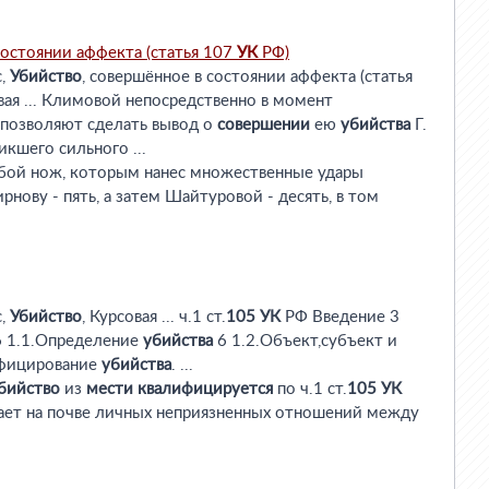
состоянии аффекта (статья 107
УК
РФ)
с,
Убийство
, совершённое в состоянии аффекта (статья
вая ... Климовой непосредственно в момент
позволяют сделать вывод о
совершении
ею
убийства
Г.
икшего сильного ...
 собой нож, которым нанес множественные удары
рнову - пять, а затем Шайтуровой - десять, в том
с,
Убийство
, Курсовая ... ч.1 ст.
105
УК
РФ Введение 3
 1.1.Определение
убийства
6 1.2.Объект,субъект и
ифицирование
убийства
. ...
бийство
из
мести
квалифицируется
по ч.1 ст.
105
УК
ает на почве личных неприязненных отношений между