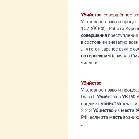
Убийство
, совершённое в 
Уголовное право и процес
107
УК
РФ) , Работа Курсо
совершения
преступления 
в состоянии внезапно возн
... что он заранее взял с
потерпевшим
(сначала Сми
числе в ...
Убийство
Уголовное право и процес
Глава I.
Убийство
в
УК
РФ 6
предмет
убийства
, класс
2.2.3.
Убийство
из
мести
У
РФ, если эта
месть
возник
...