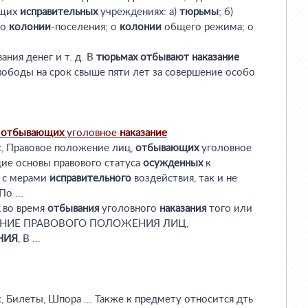
ющих
исправительных
учреждениях: а)
тюрьмы
; б)
 o
колонии
-поселения; o
колонии
общего режима; o
вания денег и т. д. В
тюрьмах
отбывают
наказание
ободы на срок свыше пяти лет за совершение особо
,
отбывающих
уголовное
наказание
с, Правовое положение лиц,
отбывающих
уголовное
бщие основы правового статуса
осужденных
к
м с мерами
исправительного
воздействия, так и не
о ...
во время
отбывания
уголовного
наказания
того или
ПЛЕНИЕ ПРАВОВОГО ПОЛОЖЕНИЯ ЛИЦ,
НИЯ
, В ...
, Билеты, Шпора ... Также к предмету относится дть