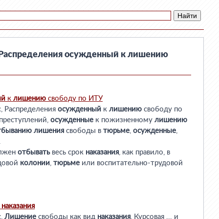
«Распределения осужденный к лишению
ый
к
лишению
свободу по ИТУ
с, Распределения
осужденный
к
лишению
свободу по
 преступлений,
осужденные
к пожизненному
лишению
тбыванию
лишения
свободы в
тюрьме
,
осужденные
,
.
лжен
отбывать
весь срок
наказания
, как правило, в
довой
колонии
,
тюрьме
или воспитательно-трудовой
д
наказания
с,
Лишение
свободы как вид
наказания
, Курсовая ... и