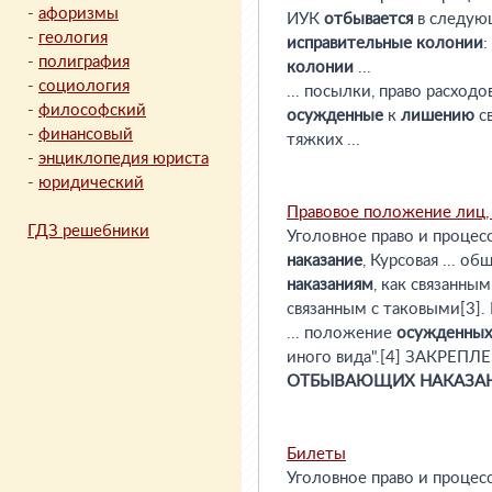
-
афоризмы
ИУК
отбывается
в следу
-
геология
исправительные
колонии
:
-
полиграфия
колонии
...
-
социология
... посылки, право расходо
-
философский
осужденные
к
лишению
св
-
финансовый
тяжких ...
-
энциклопедия юриста
-
юридический
Правовое положение лиц
ГДЗ решебники
Уголовное право и процес
наказание
, Курсовая ... о
наказаниям
, как связанны
связанным с таковыми[3]. П
... положение
осужденных
иного вида".[4] ЗАКРЕ
ОТБЫВАЮЩИХ
НАКАЗА
Билеты
Уголовное право и процесс