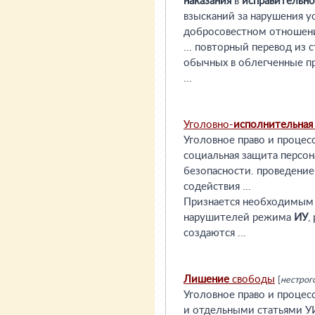
наказания
в
исправительн
взысканий за нарушения у
добросовестном отношении
... повторный перевод из 
обычных в облегченные пр
...
Уголовно-
исполнительная
Уголовное право и процесс
социальная защита персо
безопасности. проведение
содействия ...
Признается необходимым 
нарушителей режима
ИУ
,
создаются ...
Лишение
свободы
[
нестрог
Уголовное право и процес
и отдельными статьями УИ