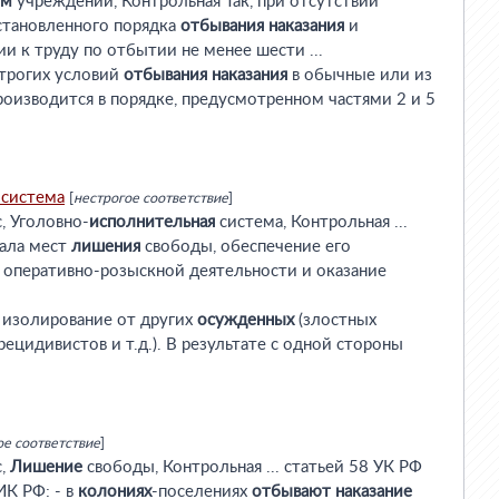
ом
учреждении, Контрольная Так, при отсутствии
становленного порядка
отбывания
наказания
и
 к труду по отбытии не менее шести ...
строгих условий
отбывания
наказания
в обычные или из
оизводится в порядке, предусмотренном частями 2 и 5
система
[
нестрогое соответствие
]
, Уголовно-
исполнительная
система, Контрольная ...
нала мест
лишения
свободы, обеспечение его
 оперативно-розыскной деятельности и оказание
изолирование от других
осужденных
(злостных
 рецидивистов и т.д.). В результате с одной стороны
ое соответствие
]
с,
Лишение
свободы, Контрольная ... статьей 58 УК РФ
К РФ: - в
колониях
-поселениях
отбывают
наказание