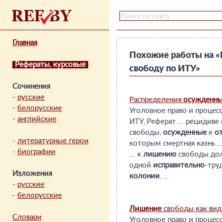
Главная
Похожие работы на 
Рефераты, курсовые
свободу по ИТУ»
Сочинения
-
русские
Распределения
осужденн
-
белорусские
Уголовное право и процес
-
английские
ИТУ, Реферат ... рецидиве
свободы,
осужденные
к
о
-
литературные герои
которым смертная казнь ..
-
биографии
... к
лишению
свободы до
одной
исправительно
-тру
Изложения
колонии
, ...
-
русские
-
белорусские
Лишение
свободы как ви
Словари
Уголовное право и процес