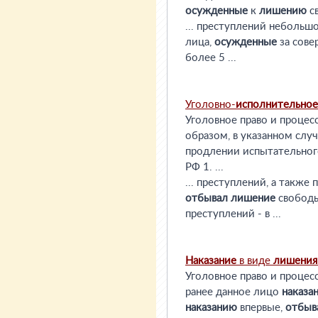
осужденные
к
лишению
св
... преступлений небольш
лица,
осужденные
за сове
более 5 ...
Уголовно-
исполнительное
Уголовное право и процесс
образом, в указанном слу
продлении испытательног
РФ 1. ...
... преступлений, а также
отбывал
лишение
свободы
преступлений - в ...
Наказание
в виде
лишения
Уголовное право и процес
ранее данное лицо
наказа
наказанию
впервые,
отбыв