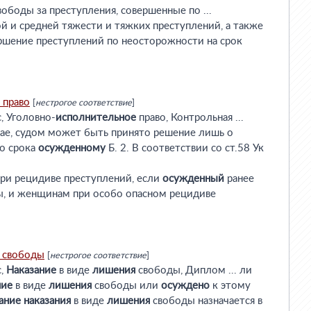
ободы за преступления, совершенные по ...
ой и средней тяжести и тяжких преступлений, а также
ршение преступлений по неосторожности на срок
право
[
нестрогое соответствие
]
, Уголовно-
исполнительное
право, Контрольная ...
чае, судом может быть принято решение лишь о
о срока
осужденному
Б. 2. В соответствии со ст.58 Ук
 при рецидиве преступлений, если
осужденный
ранее
, и женщинам при особо опасном рецидиве
свободы
[
нестрогое соответствие
]
с,
Наказание
в виде
лишения
свободы, Диплом ... ли
ние
в виде
лишения
свободы или
осуждено
к этому
ание
наказания
в виде
лишения
свободы назначается в