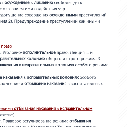
ают
осужденные
к
лишению
свободы, д-ть
с оказанием ими содействия учр.
. Недопущение совершения
осужденными
преступлений
ания
2). Предупреждение преступлений как иными
право
, Уголовно-
исполнительное
право, Лекция ... и
правительных
колониях
общего и строго режима 3.
наказания
в
исправительных
колониях
особого режима
е
наказания
в
исправительных
колониях
особого
сполнение и
отбывание
наказания
в воспитательных
 режима
отбывания
наказания
в
исправительном
ветствие
]
с, Правовое регулирование режима
отбывания