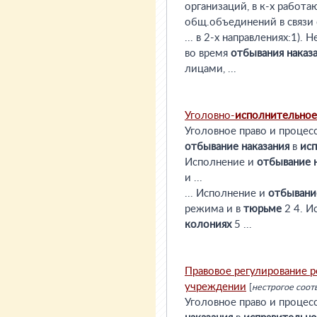
организаций, в к-х работ
общ.объединений в связи 
... в 2-х направлениях:1)
во время
отбывания
наказ
лицами, ...
Уголовно-
исполнительное
Уголовное право и процесс
отбывание
наказания
в
ис
Исполнение и
отбывание
и ...
... Исполнение и
отбывани
режима и в
тюрьме
2 4. И
колониях
5 ...
Правовое регулирование
учреждении
[
нестрогое соот
Уголовное право и процес