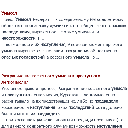
Умысел
Право,
Умысел
, Реферат ... к совершаемому
им
конкретному
общественно
опасному
деянию
и к его общественно
опасным
последствиям
, выраженное в форме
умысла
или
неосторожности
, в ...
... возможности
их
наступления
; V волевой момент прямого
умысла
выражается в желании
наступления
общественно
опасных
последствий
, а косвенного
умысла
- в ...
Разграничение косвенного
умысла
и
преступного
легкомыслия
Уголовное право и процесс, Разграничение косвенного
умысла
и
преступного
легкомыслия, Курсовая ... легкомысленно
рассчитывало на
их
предотвращение, либо не
предвидело
возможности
наступления
таких
последствий
, хотя должно
было и могло
их
предвидеть
.
... при косвенном
умысле
виновный
предвидит
реальную (т.е.
для данного конкретного случая) возможность
наступления