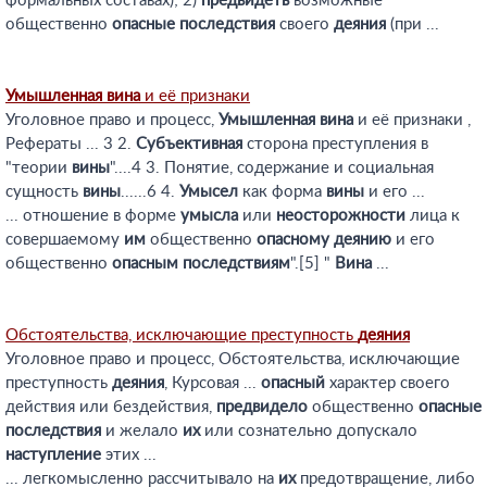
формальных составах); 2)
предвидеть
возможные
общественно
опасные
последствия
своего
деяния
(при ...
Умышленная
вина
и её признаки
Уголовное право и процесс,
Умышленная
вина
и её признаки ,
Рефераты ... 3 2.
Субъективная
сторона преступления в
"теории
вины
"....4 3. Понятие, содержание и социальная
сущность
вины
......6 4.
Умысел
как форма
вины
и его ...
... отношение в форме
умысла
или
неосторожности
лица к
совершаемому
им
общественно
опасному
деянию
и его
общественно
опасным
последствиям
".[5] "
Вина
...
Обстоятельства, исключающие преступность
деяния
Уголовное право и процесс, Обстоятельства, исключающие
преступность
деяния
, Курсовая ...
опасный
характер своего
действия или бездействия,
предвидело
общественно
опасные
последствия
и желало
их
или сознательно допускало
наступление
этих ...
... легкомысленно рассчитывало на
их
предотвращение, либо