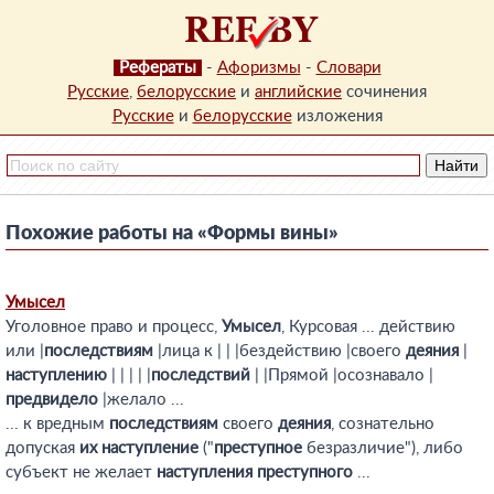
Рефераты
-
Афоризмы
-
Словари
Русские
,
белорусские
и
английские
сочинения
Русские
и
белорусские
изложения
Похожие работы на «Формы вины»
Умысел
Уголовное право и процесс,
Умысел
, Курсовая ... действию
или |
последствиям
|лица к | | |бездействию |своего
деяния
|
наступлению
| | | | |
последствий
| |Прямой |осознавало |
предвидело
|желало ...
... к вредным
последствиям
своего
деяния
, сознательно
допуская
их
наступление
("
преступное
безразличие"), либо
субъект не желает
наступления
преступного
...