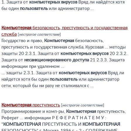
1. Защита от
компьютерных
вирусов
Вряд ли найдётся хотя
бы один
пользователь
или администратор ...
Компьютерная
безопасность, преступность и государственная
служба
[
нестрогое соответствие
]
Государство и право,
Компьютерная
безопасность,
преступность и государственная служба, Курсовая ... методы
защиты 20 2.3.1. Защита от
компьютерных
вирусов
20 2.3.2.
Защита от
несанкционированного
доступа
21 2.3.3. Защита
информации при удаленном ...
... защиты 2.3.1. Защита от
компьютерных
вирусов
Вряд ли
найдется хотя бы один
пользователь
или администратор
сети, который бы ни разу не сталкивался с ...
Компьютерная
преступность
[
нестрогое соответствие
]
Программирование и комп-ры,
Компьютерная
преступность,
Реферат ... информации Р Е Ф Е Р А Т Н А Т Е М У :
"
КОМПЬЮТЕРНАЯ
ПРЕСТУПНОСТЬ И
КОМПЬЮТЕРНАЯ
БЕЗОПАСНОСТЬ" г. Москва, 1996 г. - 2 - СОДЕРЖАНИЕ