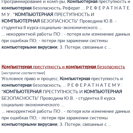
Программирование и комп-ры,
Компьютерная
преступность и
компьютерная
безопасность, Реферат ... Р Е Ф Е Р А Т Н А Т Е
М У : "
КОМПЬЮТЕРНАЯ
ПРЕСТУПНОСТЬ И
КОМПЬЮТЕРНАЯ
БЕЗОПАСНОСТЬ" Проводина Ю.В. -
студентка II курса социально-экономического ...
... некорректной работы ПО : - потеря или изменение данных
при ошибках ПО; - потери при заражении системы
компьютерными
вирусами
; 3. Потери, связанные с ...
Компьютерная
преступность и
компьютерная
безопасность
[
нестрогое соответствие
]
Уголовное право и процесс,
Компьютерная
преступность и
компьютерная
безопасность, ... Р Е Ф Е Р А Т Н А Т Е М У :
"
КОМПЬЮТЕРНАЯ
ПРЕСТУПНОСТЬ И
КОМПЬЮТЕРНАЯ
БЕЗОПАСНОСТЬ" Проводина Ю.В. - студентка II курса
социально-экономического ...
... некорректной работы ПО : - потеря или изменение данных
при ошибках ПО; - потери при заражении системы
компьютерными
вирусами
; 3. Потери, связанные с ...