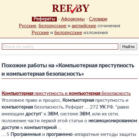
Рефераты
-
Афоризмы
-
Словари
Русские
,
белорусские
и
английские
сочинения
Русские
и
белорусские
изложения
Похожие работы на «Компьютерная преступность
и компьютерная безопасность»
Компьютерная
преступность и
компьютерная
безопасность
Уголовное право и процесс,
Компьютерная
преступность и
компьютерная
безопасность, Реферат ... 272
УК
РФ, "равно
имеющим
доступ
" к
ЭВМ
, системе
ЭВМ
, или их сети,
положение части первой этой статьи о
несанкционированном
доступе
к
компьютерной
...
... 5
Программные
и
программно
-аппаратные методы защиты