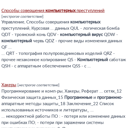
Способы совершения
компьютерных
преступлений
[
нестрогое соответствие
]
Управление, Способы совершения
компьютерных
преступлений, Курсовая ... данных QUL - логическая бомба
QDT - троянский конь QDV -
компьютерный
вирус
QDW -
компьютерный
червь QDZ - прочие виды изменения данных
QF ...
... QRT - топография полупроводниковых изделий QRZ -
прочее незаконное копирование QS -
Компьютерный
саботаж
QSH - с аппаратным обеспечением QSS - с ...
Хакеры
[
нестрогое соответствие
]
Программирование и комп-ры, Хакеры, Реферат ... сетях_12
Физическая защита данных_15
Программные
и
программно
-
аппаратные методы защиты_18 Заключение_22 Список
использованных источников и литературы_ ...
... некорректной работы ПО : - потеря или изменение данных
при ошибках ПО; - потери при заражении системы