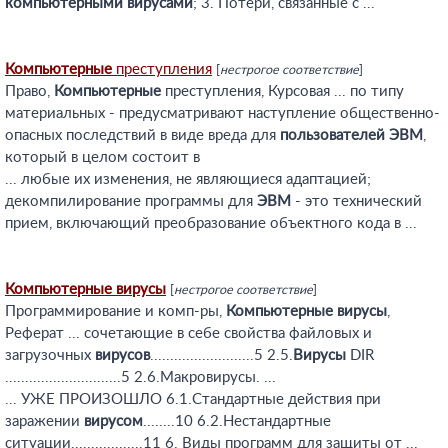
компьютерными
вирусами
; 3. Потери, связанные с ...
Компьютерные
преступления
[
нестрогое соответствие
]
Право,
Компьютерные
преступления, Курсовая ... по типу
материальных - предусматривают наступление общественно-
опасных последствий в виде вреда для
пользователей
ЭВМ
,
который в целом состоит в
... любые их изменения, не являющиеся адаптацией;
декомпилирование программы для
ЭВМ
- это технический
прием, включающий преобразование объектного кода в ...
Компьютерные
вирусы
[
нестрогое соответствие
]
Программирование и комп-ры,
Компьютерные
вирусы
,
Реферат ... сочетающие в себе свойства файловых и
загрузочных
вирусов
..........................5 2.5.
Вирусы
DIR
.............................5 2.6.Макровирусы. ...
... УЖЕ ПРОИЗОШЛО 6.1.Стандартные действия при
заражении
вирусом
........10 6.2.Нестандартные
ситуации..................11 6. Виды программ для защиты от ...