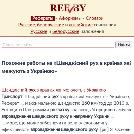
Рефераты
-
Афоризмы
-
Словари
Русские
,
белорусские
и
английские
сочинения
Русские
и
белорусские
изложения
Похожие работы на «Швидкісний рух в країнах які
межують з Україною»
Швидкісний
рух
в країнах які межують з Україною
Транспорт
, Швидкісний
рух
в країнах які межують з Україною,
Реферат ... максимальною швидкістю
160
км
/год до 2010 р.
Угорщина Програмами
розвитку
залізниць Угорщини намічене
впровадження
швидкісного
руху
в
напрямку
України
...
... море, що може забезпечити велику економічну
ефективність
впровадження
швидкісного
руху
. [pic] 3. Основні