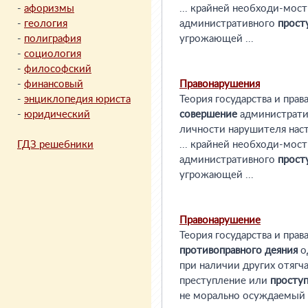
-
афоризмы
... крайней необходи-мос
-
геология
административного
прост
-
полиграфия
угрожающей ...
-
социология
-
философский
-
финансовый
Правонарушения
-
энциклопедия юриста
Теория государства и прав
-
юридический
совершение
администрат
личности нарушителя насто
ГДЗ решебники
... крайней необходи-мос
административного
прост
угрожающей ...
Правонарушение
Теория государства и прав
противоправного
деяния
о
при наличии других отягч
преступление или
просту
не морально осуждаемый