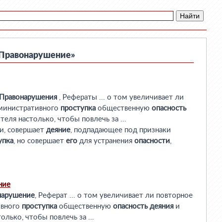
«Правонарушение»
Правонарушения
, Рефераты ... о том увеличивает ли
министративного
проступка
общественную
опасность
еля настолько, чтобы повлечь за ...
ти, совершает
деяние
, подпадающее под признаки
упка
, но совершает
его
для устранения
опасности
,
ние
нарушение
, Реферат ... о том увеличивает ли повторное
ивного
проступка
общественную
опасность
деяния
и
лько, чтобы повлечь за ...