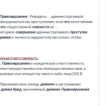
Правонарушения
, Рефераты ... административный
фицироваться как преступление, если
его
качественная
ь
его
общественной
опасности
не ...
повторное
совершение
административного
проступка
деяния
и личности нарушителя настолько, чтобы
еская ответственность
а,
Правонарушения
и юридическая ответственность,
ациями имущественных или неимущественных прав, а
доровью или имуществу какого-либо лица.[20] В
Причинная связь между
деянием
и наступившим
ь
деяния
Вред
, причинённый
деянием
Правонарушения