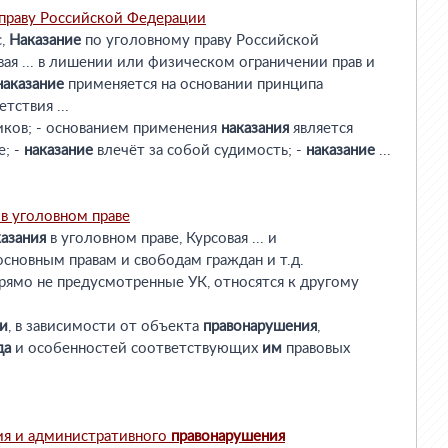
праву Российской Федерации
с,
Наказание
по уголовному праву Российской
вая ... в лишении или физическом ограничении прав и
наказание
применяется на основании принципа
тствия ...
ков; - основанием применения
наказания
является
е; -
наказание
влечёт за собой судимость; -
наказание
...
в уголовном праве
казания
в уголовном праве, Курсовая ... и
основным правам и свободам граждан и т.д.
прямо не предусмотренные УК, относятся к другому
и
, в зависимости от объекта
правонарушения
,
да
и особенностей соответствующих
им
правовых
ия и административного
правонарушения