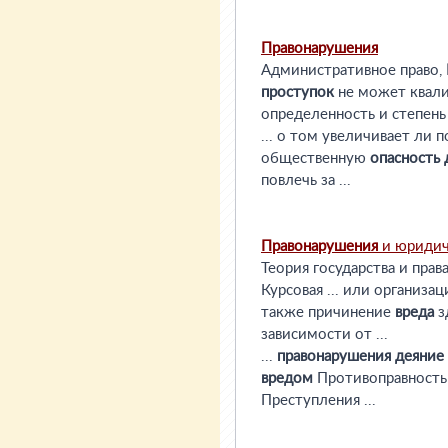
Правонарушения
Административное право,
проступок
не может квали
определенность и степен
... о том увеличивает ли 
общественную
опасность
повлечь за ...
Правонарушения
и юридич
Теория государства и прав
Курсовая ... или организ
также причинение
вреда
з
зависимости от ...
...
правонарушения
деяние
вредом
Противоправност
Преступления ...