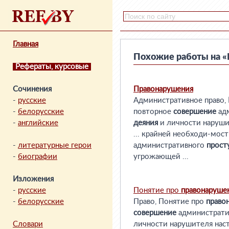
Главная
Похожие работы на 
Рефераты, курсовые
Сочинения
Правонарушения
-
русские
Административное право,
-
белорусские
повторное
совершение
ад
-
английские
деяния
и личности нарушит
... крайней необходи-мос
-
литературные герои
административного
прост
-
биографии
угрожающей ...
Изложения
-
русские
Понятие про
правонаруше
-
белорусские
Право, Понятие про
право
совершение
администрат
Словари
личности нарушителя насто