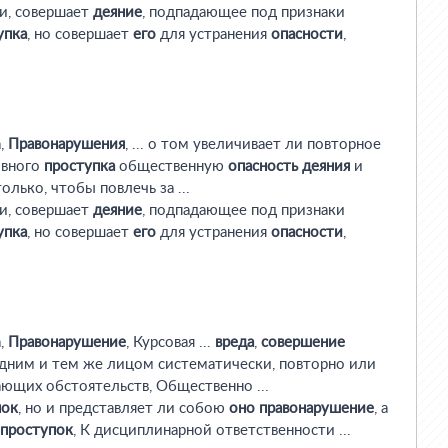
ти, совершает
деяние
, подпадающее под признаки
упка
, но совершает
его
для устранения
опасности
,
а,
Правонарушения
, ... о том увеличивает ли повторное
ивного
проступка
общественную
опасность
деяния
и
лько, чтобы повлечь за ...
ти, совершает
деяние
, подпадающее под признаки
упка
, но совершает
его
для устранения
опасности
,
а,
Правонарушение
, Курсовая ...
вреда
,
совершение
дним и тем же лицом систематически, повторно или
ающих обстоятельств, Общественно ...
пок
, но и представляет ли собою
оно
правонарушение
, а
проступок
, К дисциплинарной ответственности ...