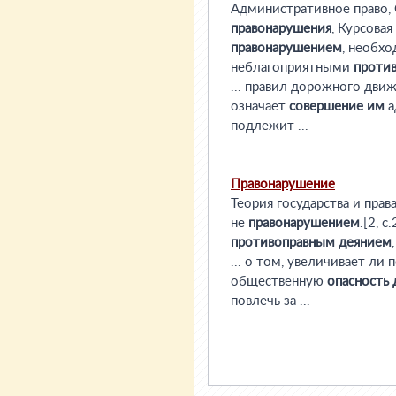
Административное право,
правонарушения
, Курсовая
правонарушением
, необх
неблагоприятными
проти
... правил дорожного дви
означает
совершение
им
а
подлежит ...
Правонарушение
Теория государства и прав
не
правонарушением
.[2, 
противоправным
деянием
... о том, увеличивает ли
общественную
опасность
повлечь за ...