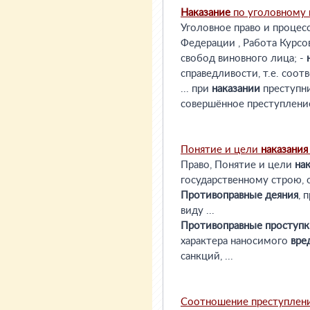
Наказание
по уголовному 
Уголовное право и процес
Федерации , Работа Курсо
свобод виновного лица; -
справедливости, т.е. соотве
... при
наказании
преступни
совершённое преступлени
Понятие и цели
наказания
Право, Понятие и цели
на
государственному строю, 
Противоправные
деяния
, 
виду ...
Противоправные
проступк
характера наносимого
вре
санкций, ...
Соотношение преступлен