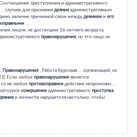
 Соотношение преступления и административного
 ... случаях для признания
деяния
административным
одимо наличие причинной связи между
деянием
и
его
воправными
...
жения лицом, не достигшим 16-летнего возраста,
дминистративного
правонарушения
, но это лицо не
а,
Правонарушение
, Работа Курсовая ... организаций, но
c.23] Если любое
правонарушение
является
, то не любое
противоправное
действие непременно ...
 повторное
совершение
административного
проступка
деяния
и личности нарушителя настолько, чтобы