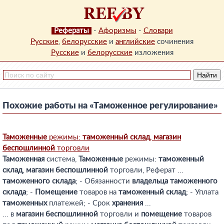
Рефераты
-
Афоризмы
-
Словари
Русские
,
белорусские
и
английские
сочинения
Русские
и
белорусские
изложения
Похожие работы на «Таможенное регулирование»
Таможенные
режимы:
таможенный
склад
,
магазин
беспошлинной
торговли
Таможенная
система,
Таможенные
режимы:
таможенный
склад
,
магазин
беспошлинной
торговли, Реферат ...
таможенного
склада
; - Обязанности
владельца
таможенного
склада
; -
Помещение
товаров на
таможенный
склад
; - Уплата
таможенных
платежей; - Срок
хранения
...
... в
магазин
беспошлинной
торговли и
помещение
товаров