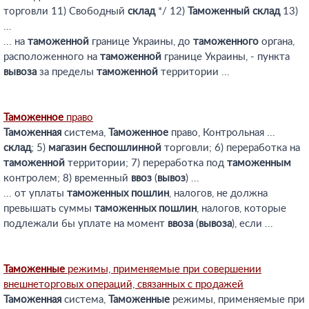
торговли 11) Свободный
склад
*/ 12)
Таможенный
склад
13)
...
... на
таможенной
границе Украины, до
таможенного
органа,
расположенного на
таможенной
границе Украины, - пункта
вывоза
за пределы
таможенной
территории ...
Таможенное
право
Таможенная
система,
Таможенное
право, Контрольная ...
склад
; 5)
магазин
беспошлинной
торговли; 6) переработка на
таможенной
территории; 7) переработка под
таможенным
контролем; 8) временный
ввоз
(
вывоз
) ...
... от уплаты
таможенных
пошлин
, налогов, не должна
превышать суммы
таможенных
пошлин
, налогов, которые
подлежали бы уплате на момент
ввоза
(
вывоза
), если ...
Таможенные
режимы, применяемые при совершении
внешнеторговых операций, связанных с продажей
Таможенная
система,
Таможенные
режимы, применяемые при