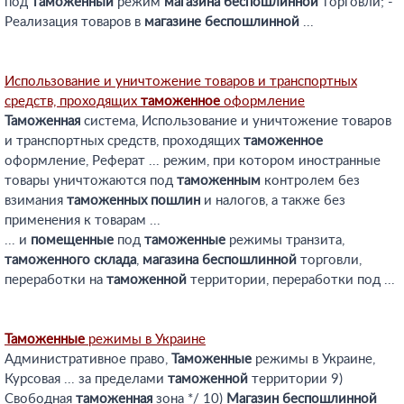
под
таможенный
режим
магазина
беспошлинной
торговли; -
Реализация товаров в
магазине
беспошлинной
...
Использование и уничтожение товаров и транспортных
средств, проходящих
таможенное
оформление
Таможенная
система, Использование и уничтожение товаров
и транспортных средств, проходящих
таможенное
оформление, Реферат ... режим, при котором иностранные
товары уничтожаются под
таможенным
контролем без
взимания
таможенных
пошлин
и налогов, а также без
применения к товарам ...
... и
помещенные
под
таможенные
режимы транзита,
таможенного
склада
,
магазина
беспошлинной
торговли,
переработки на
таможенной
территории, переработки под ...
Таможенные
режимы в Украине
Административное право,
Таможенные
режимы в Украине,
Курсовая ... за пределами
таможенной
территории 9)
Свободная
таможенная
зона */ 10)
Магазин
беспошлинной