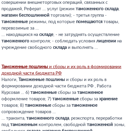
совершении внешнеторговых операций, связанных с
продажей, Реферат ... услуг (режим
таможенного
склада
,
магазин
беспошлинной
торговли); - третья группа -
таможенные
режимы, под которые
помещаются
товары,
перевозимые за ...
... находящихся на
складе
; - не затруднять осуществление
таможенного
контроля; - соблюдать условия
лицензии
на
учреждение свободного
склада
и выполнять ...
Таможенные
пошлины
и сборы и их роль в формировании
доходной части бюджета РФ
Налоги,
Таможенные
пошлины
и сборы и их роль в
формировании доходной части бюджета РФ , Работа
Курсовая ... 6)
таможенные
сборы за
таможенное
оформление товаров; 7)
таможенные
сборы за
хранение
товаров; 8)
таможенные
сборы за
таможенное
сопровождение товаров ...
... транзита,
таможенного
склада
, реэкспорта, переработки
под
таможенным
контролем, свободной
таможенной
зоны,