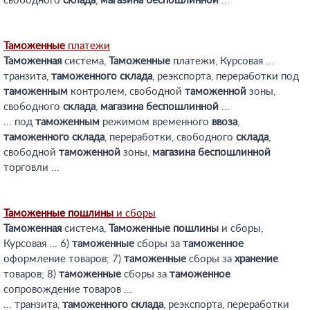
свободного
склада
,
магазина
беспошлинной
...
Таможенные
платежи
Таможенная
система,
Таможенные
платежи, Курсовая ...
транзита,
таможенного
склада
, реэкспорта, переработки под
таможенным
контролем, свободной
таможенной
зоны,
свободного
склада
,
магазина
беспошлинной
...
... под
таможенным
режимом временного
ввоза
,
таможенного
склада
, переработки, свободного
склада
,
свободной
таможенной
зоны,
магазина
беспошлинной
торговли ...
Таможенные
пошлины
и сборы
Таможенная
система,
Таможенные
пошлины
и сборы,
Курсовая ... 6)
таможенные
сборы за
таможенное
оформление товаров; 7)
таможенные
сборы за
хранение
товаров; 8)
таможенные
сборы за
таможенное
сопровождение товаров ...
... транзита,
таможенного
склада
, реэкспорта, переработки