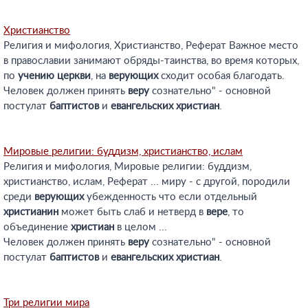
Христианство
Религия и мифология, Христианство, Реферат Важное место
в православии занимают обряды-таинства, во время которых,
по
учению
церкви
, на
верующих
сходит особая благодать.
Человек должен принять
веру
сознательно" - основной
постулат
баптистов
и
евангельских
христиан
.
Мировые религии: буддизм, христианство, ислам
Религия и мифология, Мировые религии: буддизм,
христианство, ислам, Реферат ... миру - с другой, породили
среди
верующих
убежденность что если отдельный
христианин
может быть слаб и нетверд в
вере
, то
объединение
христиан
в целом ...
Человек должен принять
веру
сознательно" - основной
постулат
баптистов
и
евангельских
христиан
.
Три религии мира