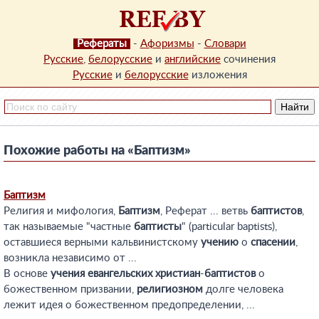
Рефераты
-
Афоризмы
-
Словари
Русские
,
белорусские
и
английские
сочинения
Русские
и
белорусские
изложения
Похожие работы на «Баптизм»
Баптизм
Религия и мифология,
Баптизм
, Реферат ... ветвь
баптистов
,
так называемые "частные
баптисты
" (рarticular baptists),
оставшиеся верными кальвинистскому
учению
о
спасении
,
возникла независимо от ...
В основе
учения
евангельских
христиан
-
баптистов
о
божественном призвании,
религиозном
долге человека
лежит идея о божественном предопределении, ...