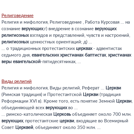
Религоведение
Религия и мифология, Религоведение , Работа Курсовая ... на
сознание
верующих
;г) внедрение в сознание
верующих
религиозных
взглядов и представлений, чувств и настроений,
религиозных
ценностных ориентаций; д) ...
... о традиционных протестантских
церквах
- адвентистах
седьмого дня,
евангельских
христианах
-
баптистах
,
христианах
веры
евангельской
-пятидесятниках, ...
Виды религий
Религия и мифология, Виды религий, Реферат ...
Церкви
(Римская традиция) и Протестантской
Церкви
(традиция
Реформации XVI в). Кроме того, есть понятие Земной
Церкви
,
объединяющей всех
верующих
во ...
... римско-католическая
Церковь
объединяет около 700 млн.
верующих
, протестантские
церкви
, входящие во Всемирный
Совет
Церквей
, объединяют около 350 млн. ...