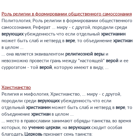
Роль религии в формировании общественного самосознания
Политология, Роль религии в формировании общественного
самосознания, Реферат ... миру - с другой, породили среди
верующих
убежденность что если отдельный
христианин
может быть слаб и нетверд в
вере
, то объединение
христиан
в целом ...
... она является эквивалентом
религиозной
веры
и
невозможно провести грань между "настоящей"
верой
и ее
суррогатом - той
верой
, которую имеют в виду, ...
Христианство
Религия и мифология, Христианство, ... миру - с другой,
породили среди
верующих
убежденность что если
отдельный
христианин
может быть слаб и нетверд в
вере
, то
объединение
христиан
в целом ...
... место в православии занимают обряды-таинства, во время
которых, по
учению
церкви
, на
верующих
сходит особая
благодать.
Церковь
признает семь таинств: