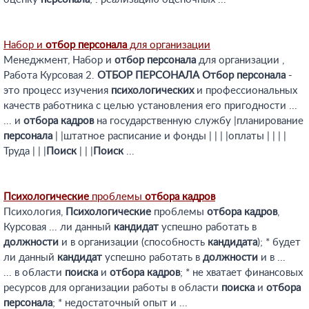
Набор и
отбор
персонала
для организации
Менеджмент, Набор и
отбор
персонала
для организации ,
Работа Курсовая 2.
ОТБОР
ПЕРСОНАЛА
Отбор
персонала
-
это процесс изучения
психологических
и профессиональных
качеств работника с целью установления его пригодности ...
... и
отбора
кадров
на государственную службу |планирование
персонала
| |штатное расписание и фонды | | | |оплаты | | | |
Труда | | |
Поиск
| | |
Поиск
...
Психологические
проблемы
отбора
кадров
Психология,
Психологические
проблемы
отбора
кадров
,
Курсовая ... ли данный
кандидат
успешно работать в
должности
и в организации (способность
кандидата
); * будет
ли данный
кандидат
успешно работать в
должности
и в ...
... в области
поиска
и
отбора
кадров
; * не хватает финансовых
ресурсов для организации работы в области
поиска
и
отбора
персонала
; * недостаточный опыт и ...