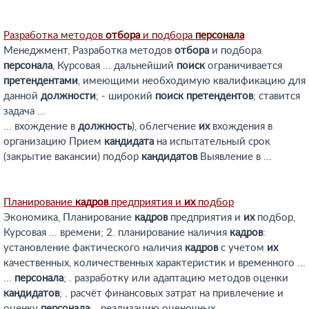
Разработка методов
отбора
и подбора
персонала
Менеджмент, Разработка методов
отбора
и подбора
персонала
, Курсовая ... дальнейший
поиск
ограничивается
претендентами
, имеющими необходимую квалификацию для
данной
должности
; - широкий
поиск
претендентов
; ставится
задача ...
... вхождение в
должность
), облегчение
их
вхождения в
организацию Прием
кандидата
на испытательный срок
(закрытие вакансии) подбор
кандидатов
Выявление в ...
Планирование
кадров
предприятия и
их
подбор
Экономика, Планирование
кадров
предприятия и
их
подбор,
Курсовая ... времени; 2. планирование наличия
кадров
:
установление фактического наличия
кадров
с учетом
их
качественных, количественных характеристик и временного ...
...
персонала
; . разработку или адаптацию методов оценки
кандидатов
; . расчёт финансовых затрат на привлечение и
оценку
персонала
; . реализацию оценочных ...