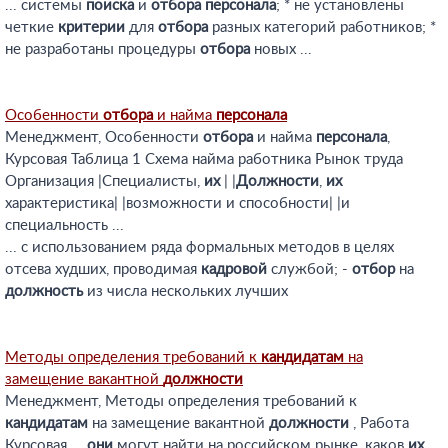
... системы
поиска
и
отбора
персонала
; * не установлены
четкие
критерии
для
отбора
разных категорий работников; *
не разработаны процедуры
отбора
новых ...
Особенности
отбора
и найма
персонала
Менеджмент, Особенности
отбора
и найма
персонала
,
Курсовая Таблица 1 Схема найма работника Рынок труда
Организация |Специалисты,
их
| |
Должности
,
их
характеристика| |возможности и способности| |и
специальность ...
... с использованием ряда формальных методов в целях
отсева худших, проводимая
кадровой
службой; -
отбор
на
должность
из числа нескольких лучших
Методы определения требований к
кандидатам
на
замещение вакантной
должности
Менеджмент, Методы определения требований к
кандидатам
на замещение вакантной
должности
, Работа
Курсовая ...
они
могут найти на российском рынке, каков
их