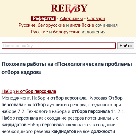
Рефераты
-
Афоризмы
-
Словари
Русские
,
белорусские
и
английские
сочинения
Русские
и
белорусские
изложения
Похожие работы на «Психологические проблемы
отбора кадров»
Набор и
отбор
персонала
Менеджмент, Набор и
отбор
персонала
, Курсовая
Отбор
персонала
как
отбор
лучших из резерва, созданного при
наборе 7 2. Технология набора и
отбора
персонала
11 2.1.
Набор
персонала
как создание резерва потенциальных
кандидатов
Набор
персонала
заключается в создании
необходимого резерва
кандидатов
на все
должности
...