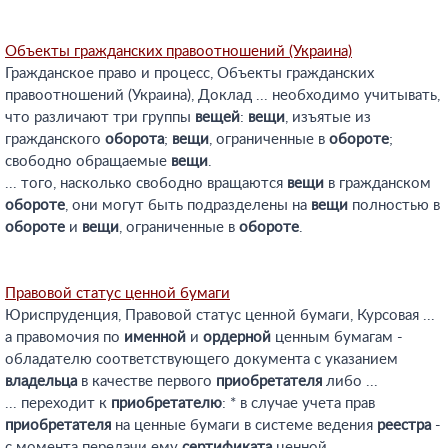
Объекты гражданских правоотношений (Украина)
Гражданское право и процесс, Объекты гражданских
правоотношений (Украина), Доклад ... необходимо учитывать,
что различают три группы
вещей
:
вещи
, изъятые из
гражданского
оборота
;
вещи
, ограниченные в
обороте
;
свободно обращаемые
вещи
.
... того, насколько свободно вращаются
вещи
в гражданском
обороте
, они могут быть подразделены на
вещи
полностью в
обороте
и
вещи
, ограниченные в
обороте
.
Правовой статус ценной бумаги
Юриспруденция, Правовой статус ценной бумаги, Курсовая ...
а правомочия по
именной
и
ордерной
ценным бумагам -
обладателю соответствующего документа с указанием
владельца
в качестве первого
приобретателя
либо ...
... переходит к
приобретателю
: * в случае учета прав
приобретателя
на ценные бумаги в системе ведения
реестра
-
с момента передачи ему
сертификата
ценной ...