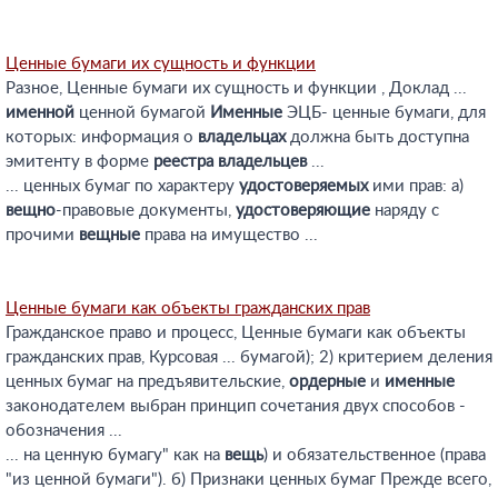
Ценные бумаги их сущность и функции
Разное, Ценные бумаги их сущность и функции , Доклад ...
именной
ценной бумагой
Именные
ЭЦБ- ценные бумаги, для
которых: информация о
владельцах
должна быть доступна
эмитенту в форме
реестра
владельцев
...
... ценных бумаг по характеру
удостоверяемых
ими прав: а)
вещно
-правовые документы,
удостоверяющие
наряду с
прочими
вещные
права на имущество ...
Ценные бумаги как объекты гражданских прав
Гражданское право и процесс, Ценные бумаги как объекты
гражданских прав, Курсовая ... бумагой); 2) критерием деления
ценных бумаг на предъявительские,
ордерные
и
именные
законодателем выбран принцип сочетания двух способов -
обозначения ...
... на ценную бумагу" как на
вещь
) и обязательственное (права
"из ценной бумаги"). б) Признаки ценных бумаг Прежде всего,