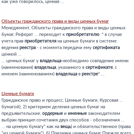
как уже говорилось, ценная ...
Объекты гражданского права и виды ценных бумаг
Менеджмент, Объекты гражданского права и виды ценных
бумаг, Реферат ... переходит к
приобретателю
: * в случае
учета прав
приобретателя
на ценные бумаги в системе
ведения
реестра
- с момента передачи ему
сертификата
ценной ...
... ценных бумаг у
владельца
необходимо совпадение имени
(наименования)
владельца
, указанного в
сертификате
, с
именем (наименованием)
владельца
в
реестре
" ...
Ценные бумаги
Гражданское право и процесс, Ценные бумаги, Курсовая ...
бумагой); 2) критерием деления ценных бумаг на
предъявительские,
ордерные
и
именные
законодателем
выбран принцип сочетания двух способов - обозначения ...
... на ценную бумагу" как на
вещь
) и обязательственное (права
"из ценной бумаги"). б) Признаки ценных бумаг Прежде всего,