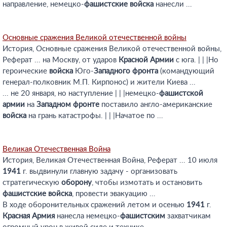
направление, немецко-
фашистские
войска
нанесли ...
Основные сражения Великой отечественной войны
История, Основные сражения Великой отечественной войны,
Реферат ... на Москву, от ударов
Красной
Армии
с юга. | | |Но
героические
войска
Юго-
Западного
фронта
(командующий
генерал-полковник М.П. Кирпонос) и жители Киева ...
... не 20 января, но наступление | | |немецко-
фашистской
армии
на
Западном
фронте
поставило англо-американские
войска
на грань катастрофы. | | |Начатое по ...
Великая Отечественная Война
История, Великая Отечественная Война, Реферат ... 10 июля
1941
г. выдвинули главную задачу - организовать
стратегическую
оборону
, чтобы измотать и остановить
фашистские
войска
, провести эвакуацию ...
В ходе оборонительных сражений летом и осенью
1941
г.
Красная
Армия
нанесла немецко-
фашистским
захватчикам