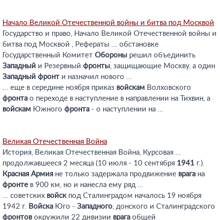
Начало Великой Отечественной войны и битва под Москвой
Государство и право, Начало Великой Отечественной войны и
битва под Москвой , Рефераты ... обстановке
Государственный Комитет
Обороны
решил объединить
Западный
и Резервный
фронты
, защищающие Москву, а один
Западный
фронт
и назначил нового ...
... еще в середине ноября приказ
войскам
Волховского
фронта
о переходе в наступление в направлении на Тихвин, а
войскам
Южного
фронта
- о наступлении на ...
Великая Отечественная Война
История, Великая Отечественная Война, Курсовая ...
продолжавшееся 2 месяца (10 июля - 10 сентября
1941
г.).
Красная
Армия
не только задержала продвижение
врага
на
фронте
в 900 км, но и нанесла ему ряд ...
... советских
войск
под Сталинградом началось 19 ноября
1942 г.
Войска
Юго -
Западного
, донского и Сталинградского
фронтов
окружили 22 дивизии
врага
общей