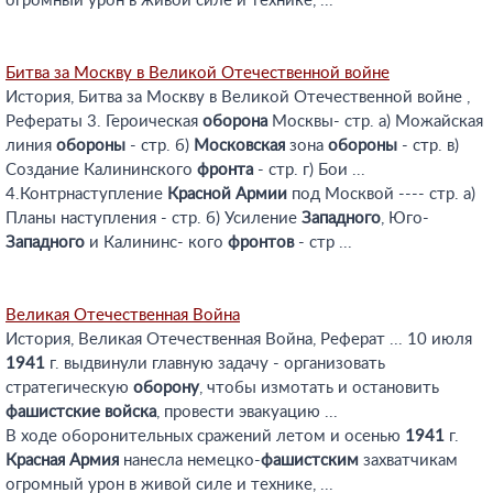
огромный урон в живой силе и технике, ...
Битва за Москву в Великой Отечественной войне
История, Битва за Москву в Великой Отечественной войне ,
Рефераты 3. Героическая
оборона
Москвы- стр. а) Можайская
линия
обороны
- стр. б)
Московская
зона
обороны
- стр. в)
Создание Калининского
фронта
- стр. г) Бои ...
4.Контрнаступление
Красной
Армии
под Москвой ---- стр. а)
Планы наступления - стр. б) Усиление
Западного
, Юго-
Западного
и Калининс- кого
фронтов
- стр ...
Великая Отечественная Война
История, Великая Отечественная Война, Реферат ... 10 июля
1941
г. выдвинули главную задачу - организовать
стратегическую
оборону
, чтобы измотать и остановить
фашистские
войска
, провести эвакуацию ...
В ходе оборонительных сражений летом и осенью
1941
г.
Красная
Армия
нанесла немецко-
фашистским
захватчикам
огромный урон в живой силе и технике, ...