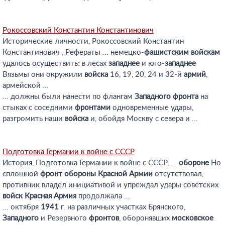
Рокоссовский Константин Константинович
Исторические личности, Рокоссовский Константин
Константинович , Рефераты ... немецко-
фашистским
войскам
удалось осуществить: в лесах
западнее
и юго-
западнее
Вязьмы они окружили
войска
16, 19, 20, 24 и 32-й
армий
,
армейской ...
... должны были нанести по флангам
Западного
фронта
на
стыках с соседними
фронтами
одновременные удары,
разгромить наши
войска
и, обойдя Москву с севера и ...
Подготовка Германии к войне с СССР
История, Подготовка Германии к войне с СССР, ...
обороне
Но
сплошной
фронт
обороны
Красной
Армии
отсутствовал,
противник владел инициативой и упреждал удары советских
войск
Красная
Армия
продолжала ...
... октября
1941
г. на различных участках Брянского,
Западного
и Резервного
фронтов
, оборонявших
московское