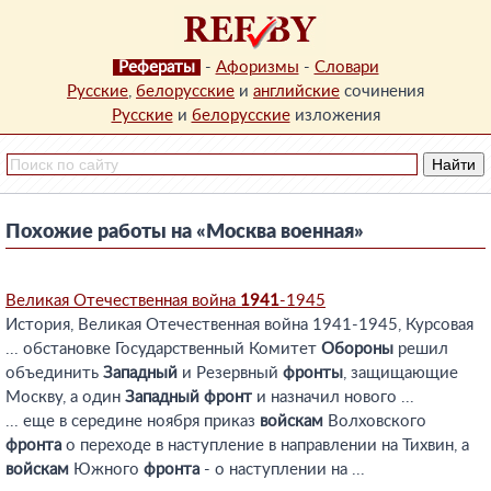
Рефераты
-
Афоризмы
-
Словари
Русские
,
белорусские
и
английские
сочинения
Русские
и
белорусские
изложения
Похожие работы на «Москва военная»
Великая Отечественная война
1941
-1945
История, Великая Отечественная война 1941-1945, Курсовая
... обстановке Государственный Комитет
Обороны
решил
объединить
Западный
и Резервный
фронты
, защищающие
Москву, а один
Западный
фронт
и назначил нового ...
... еще в середине ноября приказ
войскам
Волховского
фронта
о переходе в наступление в направлении на Тихвин, а
войскам
Южного
фронта
- о наступлении на ...