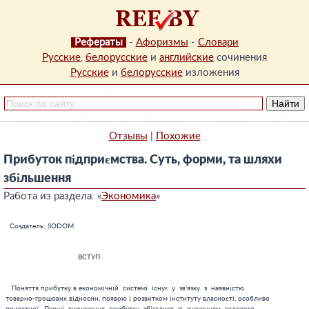
Рефераты
-
Афоризмы
-
Словари
Русские
,
белорусские
и
английские
сочинения
Русские
и
белорусские
изложения
Отзывы
|
Похожие
Прибуток підприємства. Суть, форми, та шляхи
збільшення
Работа из раздела: «
Экономика
»