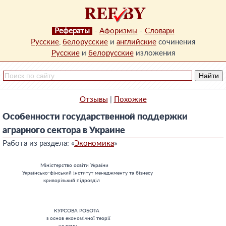
Рефераты
-
Афоризмы
-
Словари
Русские
,
белорусские
и
английские
сочинения
Русские
и
белорусские
изложения
Отзывы
|
Похожие
Особенности государственной поддержки
аграрного сектора в Украине
Работа из раздела: «
Экономика
»