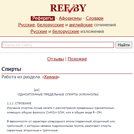
Рефераты
-
Афоризмы
-
Словари
Русские
,
белорусские
и
английские
сочинения
Русские
и
белорусские
изложения
Отзывы
|
Похожие
Спирты
Работа из раздела: «
Химия
»