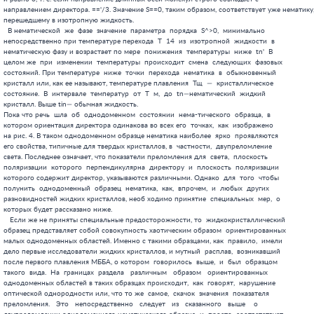
направлением директора. 
=='/3. Значение S==0, таким образом, соответствует уже нематику,
перешедшему в изотропную жидкость.
  В нематической  же  фазе  значение  параметра  порядка  S^>0,  минимально
непосредственно при температуре перехода  Т  14  из  изотропной  жидкости  в
нематическую фазу и возрастает по мере  понижения  температуры  ниже  tn'  В
целом же  при  изменении  температуры  происходит  смена  следующих  фазовых
состояний. При температуре  ниже  точки  перехода  нематика  в  обыкновенный
кристалл или, как ее называют, температуре плавления  Тщ  —  кристаллическое
состояние.  В  интервале  температур  от  Т  м,  до  tn—нематический  жидкий
кристалл. Выше tin— обычная жидкость.
Пока что речь  шла  об  однодоменном  состоянии  нема-тического  образца,  в
котором ориентация директора одинакова во всех его  точках,  как  изображено
на рис. 4. В таком однодоменном образце нематика наиболее  ярко  проявляются
его свойства, типичные для твердых кристаллов, в  частности,  двупреломление
света. Последнее означает, что показатели преломления для  света,  плоскость
поляризации  которого  перпендикулярна  директору  и  плоскость  поляризации
которого содержит директор, указываются различными. Однако  для  того  чтобы
полунить  однодоменный  образец  нематика,  как,  впрочем,  и  любых  других
разновидностей жидких кристаллов, необ ходимо принятие  специальных  мер,  о
которых будет рассказано ниже.
   Если же не приняты специальные предосторожности, то  жидкокристаллический
образец представляет собой совокупность хаотическим образом  ориентированных
малых однодоменных областей. Именно с такими образцами, как  правило,  имели
дело первые исследователи жидких кристаллов, и мутный  расплав,  возникавший
после первого плавления МББА, о котором  говорилось  выше,  и  был  образцом
такого  вида.  На  границах  раздела   различным   образом   ориентированных
однодоменных областей в таких образцах происходит,  как  говорят,  нарушение
оптической однородности или, что то же  самое,  скачок  значения  показателя
преломления.   Это   непосредственно   следует   из   сказанного   выше    о
двупреломлении однодоменного нематического образца  и  просто  соответствует
тому,  что  для  света,  пересекающего  границу  раздела  двух  областей   с
различной  ориентацией  директора,  показатели  преломления  этих   областей
различны, т. е. показатель  преломления  испытывает  скачок.  А  как  хорошо
известно,  на  границе  раздела  двух  областей  с  различными  показателями
преломления свет испытывает отражение. С таким отражением каждый  знаком  на
примере оконных стекол. Так же, как и в случае с оконным стеклом,  на  одной
границе раздела (одном скачке оптической  однородности)  отражение  света  в
нематике  может быть невелико, но если таких границ много (в  образце  много
неупорядоченных  однодоменных  областей),   такие   нерегулярные   нарушения
оптической однородности приводят к  сильному  рассеянию  света.  Вот  почему
нематики, если не принять специальных мер,  сильно  рассеивают  свет.  После
первого плавления при температуре Тд, возникает мутный расплав.
  Пока что речь шла о том, как выглядит нематик в  неполяризованном  свете.
Очень интересную и  своеобразную  картину  представляет  нематик,  если  его
рассматривать в поляризованном свете и анализировать поляризацию  прошедшего
через него света (см. рис. 5). На рис. 5 представлена  схема  такого  опыта.
Поляризатор Pi линейно поляризует свет от источника света, а поляризатор  Pi
пропускает  только  определенным  образом   линейно   поляризованный   свет,
прошедший через нематический образец А. Картина, которую увидит  наблюдатель
в свете, прошедшем через поляризатор, представляет собой
причудливую  совокупность  пересекающихся  линий.  Эти  линии  или,  как  их
называют,  нити  и  представляют  собой  изображение  границ  раздела  между
однодоменными  областями.  А  почему  эти  границы  можно  видеть  или,  как
говорят,  визуализовать,   в   поляризованном   свете   будет   понятно   из
дальнейшего.
  Наблюдениям этих нитей первыми исследователями нематик  и  обязан  своему
названию. Нема —это по гречески нить. Отсюда и название—нематический  жидкий
кристалл  или  нематик.  Здесь  же  надо  сказать,  что  реально  наблюдения
описанной  картины  нематика  в  связи  с  малостью  размеров   областей   с
одинаковой ориентацией директора осуществляются с  помощью  поляризационного
микроскопа.
   Упругость жидкого кристалла. Выше в основном  говорилось  о  наблюдениях,
связанных с проявлением  необычных  оптических  свойств  жидких  кристаллов.
Первым исследователям бросались в  глаза,  естественно,  свойства,  наиболее
доступные  наблюдению.  А  такими  свойствами  как  раз  и  были  оптические
свойства.  Техника  оптического  эксперимента  уже  в   девятнадцатом   веке
достигла высокого уровня, а, например, микроскоп, даже  поляризационный,  т.
е.  позволявший  освещать  объект  исследования  поляризованным   светом   и
анализировать поляризацию прошедшего света, был  вполне  доступным  прибором
для многих лабораторий.
  Оптические наблюдения дали значительное  количество  фактов  о  свойствах
жидкокристаллической фазы, которые необходимо было понять и  описать.  Одним
из  первых  достижений  в  описании  свойств  жидких  кристаллов,  как   уже
упоминалось во введении, было создание теории упругости  жидких  кристаллов.
В современной форме она была в основном сформулирована английским ученым  Ф.
Франком в пятидесятые годы.
Постараемся проследить  за  ходом  мысли  и  аргументами  создателей  теории
упругости ЖК. Рассуждения  были  (или  могли  быть)  приблизительно  такими.
Установлено,  что  в  жидком  кристалле,  конкретно   нематике,   существует
корреляция (выстраивание) направлений ориентации длинных осей  молекул.  Это
должно означать, что если по какой-то причине произошло небольшое  нарушение
в согласованной ориентации молекул в соседних точках нематика, то  возникнут
силы, которые будут стараться  восстановить  порядок,  т.  е.  согласованную
ориента цию молекул. Конечно,  исходной,  микроскопической,  причиной  таких
возвращающих сил является  взаимодействие  между  собой  отдельных  молекул.
Однако надеяться на быстрый успех, стартуя  от  взаимодействия  между  собой
отдельных молекул, да еще таких  сложных,  как  в  жидких  кристаллах,  было
трудно. Поэтому создание теории пошло по феноменологическому пути, в  рамках
которого  вводятся  некоторые   параметры   (феноменологические),   значение
которых  соответствующая  теория  не  берется  определить,  а  оставляет  их
неизвестными или извлекает их значения из  сравнения  с  экспериментом.  При
этом  теория  не  рассматривает   молекулярные   аспекты   строения   жидких
кристаллов,  а  описывает  их  как  сплошную  среду,   обладающую   упругими
свойствами.
  Для кристаллов существует хорошо развитая теория упругости. Еще  в  школе
учат тому, что деформация твердого тела  прямо  пропорциональна  приложенной
силе и обратно пропорциональна модулю упругости  К.  Возникает  мысль,  если
оптические свойства жидких кристаллов подобны свойствам обычных  кристаллов,
то, может быть, жидкий кристалл,  подобно  обычному  кристаллу,  обладает  и
упругими свойствами. Может  показаться  на  первый  взгляд,  что  эта  мысль
совсем уж тривиальна. Однако не  торопитесь  с  суждениями.  Вспомните,  что
жидкий кристалл  течет,  как  обычная  жидкость.  А  жидкость  не  проявляет
свойств упругости, за исключением упругости  по  отношению  к  всестороннему
сжатию,  и  поэтому  для  нее  модуль  упругости  по  отношению  к   обычным
деформациям  строго  равен  нулю.  Казалось  бы,  налицо  парадокс.  Но  его
разрешение в том, что жидкий кристалл  —  это  не  обычная,  а  анизотропная
жидкость,  т.  е.  жидкость,  «.свойства   которой  различны   в   различных
направлениях.
Таким образом, построение теории упругости для  жидких  кристаллов  было  не
таким уж простым делом  и  нельзя  было  теорию,  развитую  для  кристаллов,
непосредственно применить к жидким кристаллам. Во-первых, Существенно,  что,
когда говорят о деформации в жидких кристаллах, то имеют в  виду  отклонения
направления директора от равновесного направления. Для  нематика,  например,
это означает, что речь идет об изменении от Точки  к  точке  в  образце  под
влиянием внешнего воздействия ориентации директора,  который  в  равновесной
ситуации, т. е. в  отсутствии  воздействия,  во  всем  образце  ориентирован
одинаково. В обычной же теории  упруго  сти  деформации  описывают  смещение
отдельных  точек  твердого  тела  относительно  друг  друга   под   влиянием
приложенного воздействия. Таким образом, деформации  в  жидком  кристалле  —
это совсем не те привычные всем  деформации,  о  которых  говорят  в  случае
твердого тела. Кроме  того,  упругие  свойства  жидкого  кристалла  в  общем
случае следует рассматривать, учитывая его течение, что также  вносит  новый
элемент и тем самым усложняет рассмотрение по сравнению  с  обычной  теорией
упругости.  Поэтому  здесь  ограничимся  рассказом   об   упругости   жидких
кристаллов в отсутствие течений.
   Оказывается, любую деформацию в жидком кристалле  можно  представить  как
одну из трех допустимых в ЖК видов изгибных деформаций либо  как  комбинацию
этих  трех  видов  деформации.   Такими   главными   деформациями   являются
поперечный изгиб,  кручение  и  продольный  изгиб.  Рис.  6,  иллюстрирующий
названные виды деформаций, делает понятным происхождение их названий.
В поперечном изгибе меняется от точки к точке вдоль оси образца на  рис.  6,
а направление, перпендикулярное (поперечное) директору, в продольном  изгибе
— ориентация директора, а в кручении  происходит  поворот  директора  вокруг
оси изображенного на рис. 6, б образца.
  Коэффициенты пропорциональности между упругой энергией жидкого  кристалла
и деформациями изгибов называют упругими модулями. Таких упругих  модулей  в
жидких кристаллах по числу деформаций три —K1, К2 и Кз.  Численные  значения
этих модулей несколько отличаются друг от  д