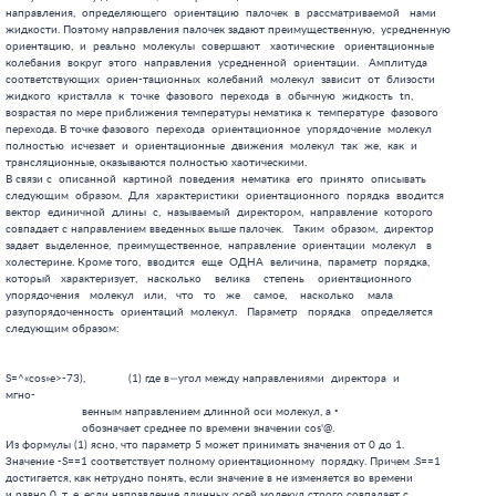
                       обозначает среднее по времени значении cos'@.

Из формулы (1) ясно, что параметр 5 может принимать значения от 0 до 1.

Значение -S==1 соответствует полному ориентационному  порядку. Причем .S==1

достигается, как нетрудно понять, если значение в не изменяется во времени

и равно 0, т. е. если направление длинных осей молекул строго совпадает с
