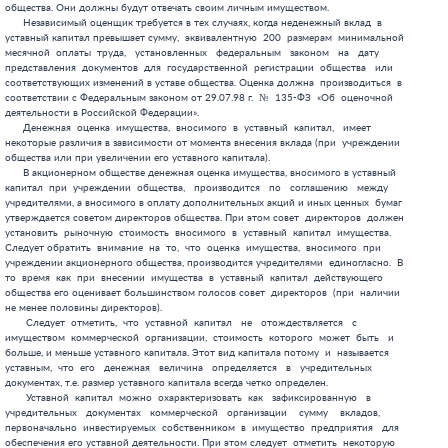
ую  стоимость  вносимого  в  уставный  капитал  имущества.
Следует обратить  внимание  на  то,  что  оценка  имущества,  вносимого  при
учреждении акционерного общества, производится учредителями  единогласно.  В
то  время  как  при  внесении  имущества  в  уставный  капитал  действующего
общества его оценивает большинством голосов совет  директоров  (при  наличии
не менее половины директоров).
       Следует  отметить,  что  уставной  капитал   не   отождествляется   с
имуществом  коммерческой  организации,  стоимость  которого  может  быть   и
больше, и меньше уставного капитала. Этот вид капитала потому  и  называется
уставным,  что  его   денежная   величина   определяется   в   учредительных
документах, т.е. размер уставного капитала всегда четко определен.
       Уставной  капитал  можно  охарактеризовать  как   зафиксированную   в
учредительных   документах   коммерческой   организации    сумму    вкладов,
первоначально  инвестируемых  собственником  в  имущество  предприятия   для
обеспечения его уставной деятельности. При этом следует  отметить  некоторую
условность   применения   термина    «первоначально».    Уставный    капитал
хозяйственного общества должен быть полностью оплачен в течении одного  года
с  момента  государственной  регистрации,  хозяйственные  товарищества  сами
определяют этот срок в  своих  учредительных  документах,  а  уставный  фонд
унитарных  предприятий  должен  быть  полностью  оплачен   уже   к   моменту
регистрации. Более того, уставный капитал может  быть  увеличен  в  процессе
функционирования  предприятия,  и  при  этом  он  уже   выступает   не   как
первоначальный  источник,  а   как   источник   привлечения   дополнительных
ресурсов.
       Направления  использования  уставного  капитала   законодательно   не
определены. Единственное требование, чтобы  уставной  капитал  обеспечивался
имуществом организации. Отсюда в российской  практике  появляются  проблемы.
При создании  предприятия  собственники  обычно  делают  вклады  в  уставной
капитал по утвержденному минимуму (100  минимальных  размеров  оплаты  труда
для обществ с ограниченной ответственностью и закрытых  акционерных  обществ
и 1000 минимальных размеров оплаты труда для открытых акционерных  обществ).
В настоящее время на эту сумму невозможно не то  что  приобрести  недвижимое
имущество, но и сделать необходимые расходы для  начала  своей  деятельности
(например:  для  ведения  бухгалтерии  на  предприятии  обычно  используется
компьютерные программы 1С: Бухгалтерия и Парус –  Администратор.  Совокупная
стоимость  приобретения  компьютера  и  программы   составляет   около   320
минимальных размеров оплаты труда. Отсюда неизбежность  привлечения  заемных
источников  и,  как   следствие,   резкое   увеличение   риска   банкротства
предприятия, т.к. суммы займов или кредитов и процентов по  ним  значительно
превышают собственные ресурсы предприятия. И  это  при  начале  деятельности
предприятия, когда еще не сформирована потребность в производимых товарах  и
услугах и еще не известно, а будут ли они пользоваться  спросом  и  появится
ли у предприятия доход, позволяющий расплатиться  за  ранее  предоставленные
средства. Т.е.  для  обществ  с  ограниченной  ответственностью  и  закрытых
акционерных обществ  не  выполняются  несколько  главных  функций  уставного
капитала: уставной капитал не является первоначальным (стартовым)  капиталом
и не является  гарантией  перед  третьими  лицами  по  обязательствам,  т.к.
дополнительные  займы  и  кредиты  зачастую  значительно  превосходят  сумму
уставного капитала. Ненамного лучше обстоят  у  вновь  формируемых  открытых
акционерных  обществ.  Здесь  сумма   формируемых   собственных   финансовых
ресурсов за счет уставного капитала значительно больше и  ее  может  хватить
для запуска небольшого производства. Однако, если в целях  формирования  ОАО
присутствуют материалоемкие технологии,  требующие  дорогой  технологической
оснастки и оборудования – без дополнительного  привлечения  заемных  средств
не обойтись.
      Другое дело, если формирование  предприятия  происходит  на  базе  уже
имеющегося (в  основном  на  базе  бывших  государственных  и  муниципальных
предприятий  или   особо   крупных   отраслевых   предприятиях).   В   таких
предприятиях уже имеется какой-то механизм  деятельности  и  производства  и
как  следствие,  какая-то  величина  собственных  средств,   находящаяся   в
основном в имуществе предприятия. Поэтому формируемый  уставной  капитал  не
должен выполнять роль стартового капитала. С  другой  стороны  реорганизация
деятельности и организационно –  правовой  формы  предприятия  происходит  в
основном  из-за  нерентабельности  предприятия   по   каким-либо   причинам.
Основными  являются:  производство  товаров  не   пользующихся   спросом   и
устаревшие технологии. Для реорганизации требуются дополнительные  средства,
которые желательно сформировать за счет собственных резервов. В  тоже  время
наблюдается убыточность деятельности предприятия, т.е.  отсутствие  прибыли,
отсутствие  амортизационных  отчислений,  т.к.  срок  амортизации  имущества
давно истек и средства уже потрачены. Остаются только в основном  доходы  от
продажи имущества или сдачи его в  аренду,  но  и  это  не  является  полным
решением проблемы по  финансированию  реорганизации  предприятия.  Возможным
выходом является привлечение заемных источников на долговременной основе,  и
как следствие, повышение риска неплатежеспособности и банкротства.
      Выход видится только один: приведение минимальной  величины  уставного
капитала к реальному уровню.  Однако  у  всякого  решения  есть  и  обратная
сторона: при этом резко повышаются входные барьеры для входа в бизнес  новых
собственников для организации  новых  предприятий.  В  тоже  время  возможно
создание специальных организаций,  которые  на  коммерческой  долговременной
основе будут участвовать в организации новых предприятий. В  более  льготных
условиях при этом будут чувствовать себя акционерные общества,  которым  для
привлечения большего количества собственных  финансовых  средств  необходимо
будет увеличить либо цену акций,  либо  их  количество  и  решить  при  этом
проблему в управлении обществом.



2.1.2. Добавочный и резервный капитал


      В процессе хозяйственной деятельности у общества может появиться новое
имущество или возрасти учетная стоимость уже имеющегося, т.е.  увеличиваются
размеры активов. Для учета источников  такого  имущества  или  прироста  его
стоимости в бухгалтерском учете введено понятие  добавочного  капитала.  Как
объект учета он возник в соответствии с  изменениями  правил  оценки  статей
бухгалтерской отчетности организаций для отражения инфляционных процессов.
      Доходы  организации,  относимые  на  добавочный  капитал,  увеличивают
собственный капитал организации, однако не влияют  на  финансовый  результат
деятельности организации в отчетном  периоде.  Например,  организация  может
безвозмездно  получить  в   собственность   дорогостоящее   производственное
помещение, в результате ее имущество  и  капитал  будут  иметь  существенный
прирост, однако финансовым результатом деятельности организации  в  отчетном
периоде может стать убыток. Наличие  доходов,  не  включаемых  в  финансовый
результат  деятельности,  принимается  в  расчет  в  налоговом  учете:   при
исчислении  налогооблагаемой  прибыли,  доходы   относимые   на   добавочный
капитал, присоединяются к прибыли, подлежащей налогообложению.
      Образование средств происходит путем:
   1.   Прироста   стоимости   внеоборотных   активов   (основных   средств,
      нематериальных активов,  долгосрочных  финансовых  вложений  и  прочих
      капитальных вложений) предприятия в результате переоценки;
   2. Безвозмездно полученного имущества и денежных средств от юридических и
      физических лиц;
   3. Дополнительной  эмиссии  акций  или  повышения  номинальной  стоимости
      акций, за счет суммы разницы между продажной и номинальной  стоимостью
      акций, вырученной при реализации их по цене,  превышающий  номинальную
      стоимость;
   4. Прироста стоимости внеоборотных активов, созданных за счет прибыли или
      фондов предприятия;
   5.  Отражения  положительных  курсовых  разниц  по  вкладам   иностранных
      инвесторов в уставные капиталы российских организаций.
   Добавочный капитал может образовываться не только по  перечисленным  выше
причинам.  Что  включать  в  состав   добавочного   капитала   и   как   его
использовать,    решают    собственники     предприятия,     разрабатывающие
соответствующие положения. Эти положения должны быть  утверждены  протоколом
общего собрания учредителей, после чего  закрепляются  приказом  об  учетной
политике.

      Резервный капитал  создается  в  соответствии  с  законодательством  и
учредительными документами  организации  на  покрытие  возможных  в  будущем
непредвиденных убытков, потерь.  Резервный  капитал  –  это  так  называемый
запасной финансовый источник, который создается как  гарантия  бесперебойной
работы предприятия  и  соблюдения  интересов  третьих  лиц.  Наличие  такого
финансового   источника   придает   последним   уверенность   в    погашении
предприятием своих обязательств. Чем больше резервный капитал,  тем  большая
сумма убытков может  быть  компенсирована  и  тем  большую  свободу  маневра
получает руководство предприятия при преодолении убытков.
       Образование  резервного  капитала   может   носить   обязательный   и
добровольный характер.  В  первом  случае  он  создается  в  соответствии  с
законодательством  России,  а  во  втором  –  в  соответствии  с   порядком,
установленным в учредительных документах  предприятия,  или  с  его  учетной
политикой.  В  настоящее  время  создание   резервного   капитала   является
обязательным только для акционерных обществ  и  предприятий  с  иностранными
инвестициями.  Если  у  организации  есть   филиалы   и   представительства,
зарегистрированные как налогоплательщики, то они  также  могут  образовы