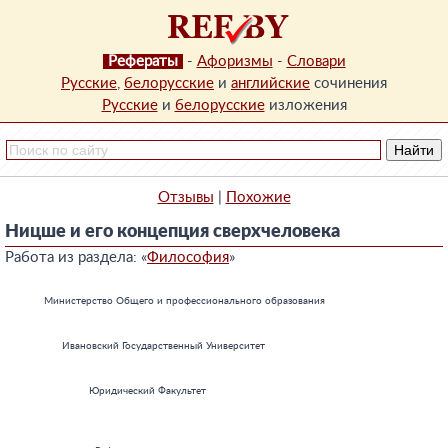
Рефераты
-
Афоризмы
-
Словари
Русские
,
белорусские
и
английские
сочинения
Русские
и
белорусские
изложения
Отзывы
|
Похожие
Ницше и его концепция сверхчеловека
Работа из раздела: «
Философия
»