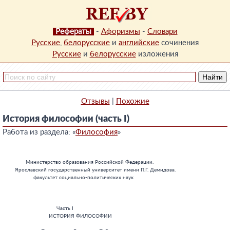
Рефераты
-
Афоризмы
-
Словари
Русские
,
белорусские
и
английские
сочинения
Русские
и
белорусские
изложения
Отзывы
|
Похожие
История философии (часть I)
Работа из раздела: «
Философия
»