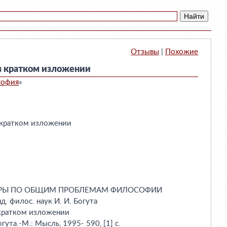
Отзывы
|
Похожие
в кратком изложении
софия
»