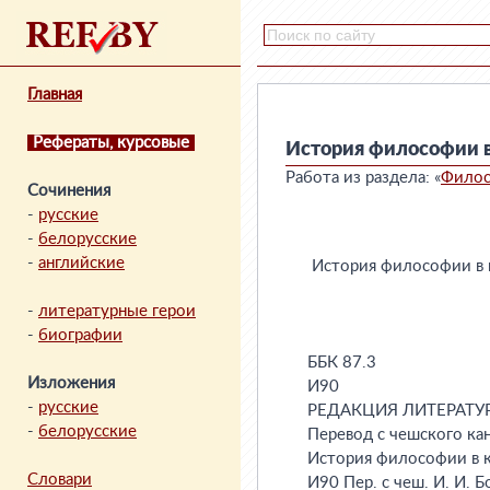
Главная
Рефераты, курсовые
История философии 
Работа из раздела: «
Фило
Сочинения
-
русские
-
белорусские
-
английские
-
литературные герои
-
биографии
Изложения
-
русские
-
белорусские
Словари