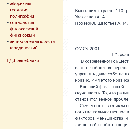
-
афоризмы
-
геология
-
полиграфия
-
социология
-
философский
-
финансовый
-
энциклопедия юриста
-
юридический
ГДЗ решебники