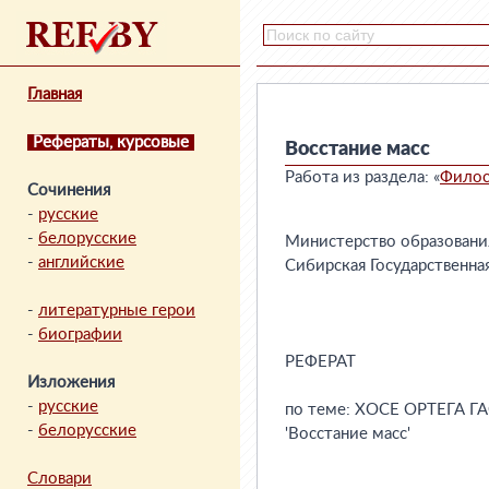
Главная
Рефераты, курсовые
Восстание масс
Работа из раздела: «
Фило
Сочинения
-
русские
-
белорусские
-
английские
-
литературные герои
-
биографии
Изложения
-
русские
-
белорусские
Словари