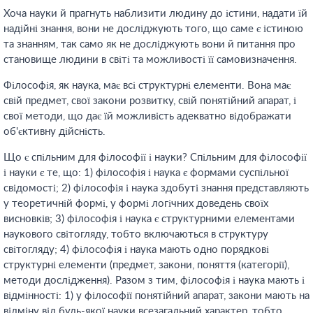
Хоча науки й прагнуть наблизити людину до істини, надати їй
надійні знання, вони не досліджують того, що саме є істиною
та знанням, так само як не досліджують вони й питання про
становище людини в світі та можливості її самовизначення.
Філософія, як наука, має всі структурні елементи. Вона має
свій предмет, свої закони розвитку, свій понятійний апарат, і
свої методи, що дає їй можливість адекватно відображати
об'єктивну дійсність.
Що є спільним для філософії і науки? Спільним для філософії
і науки є те, що: 1) філософія і наука є формами суспільної
свідомості; 2) філософія і наука здобуті знання представляють
у теоретичній формі, у формі логічних доведень своїх
висновків; 3) філософія і наука є структурними елементами
наукового світогляду, тобто включаються в структуру
світогляду; 4) філософія і наука мають одно порядкові
структурні елементи (предмет, закони, поняття (категорії),
методи дослідження). Разом з тим, філософія і наука мають і
відмінності: 1) у філософії понятійний апарат, закони мають на
відміну від будь-якої науки всезагальний характер, тобто