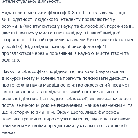
інтелектуальної діяльності.
Видатний німецький філософ XIX ст. Г. Гегель вважав, що
вищі здатності людського інтелекту проявляються у
розумінні (яке втілюється у науку та філософію), переживанні
(яке втілюється у мистецтво) та відчутті нашої вихідної
спорідненості із найпершими засадами буття (яке втілюється
у релігію). Відповідно, найперші риси філософії і
проявляються через її порівняння із наукою, мистецтвом та
релігією.
Науку та філософію споріднює те, що вони базуються на
дискурсивному мисленні та прагнуть пояснювати дійсність,
проте кожна наука має відносно чітко окреслений предмет
свого вивчення та дослідження, який постає частиною
реальної дійсності, а предмет філософії, як вже зазначалося,
постає значною мірою не визначеним, майже безмежним, та
ще й історично змінним. Окрім цього, лише філософії
властиве гранично широке узагальнення, науки ж, постаючи
обмеженими своїми предметами, узагальнюють лише в їх
межах.