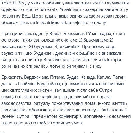
текстів Вед, у яких особлива увага звертається на тлумачення
одвічного смислу ритуалів. Упанішади - завершальний етап у
розвитку Вед. Це загальна назва різних за своїм характером і
обсягом трактатів релігійно-філософського плану.
Принципи, закладені у Ведах, Брахманах і Упанішадах, стали
основою таких світоглядних систем: 1) брахманізм; 2)
бхагаватизм; 3) буддизм; 4) джайнізм. При цьому слід
зауважити, що буддизм і джайнізм офіційно не визнавали
вищого авторитету Вед, але, все-таки, як свідчить історія,
вони на них спирались, логічно випливали з них.
Бріхаспаті, Вардхамана, Готама, Будда, Канада, Капіла, Патан-
джалі, Джайміні Бадарайана, що вважаються засновниками
цих світоглядних систем, залишили після себе Сутри
(священне коротке керівництво до звичайного права,
законодавства, ритуалу пожертвування, домашнього життя і
громадських обов'язків), у яких виставлено суть їхніх вчень. І
донині Сутри є предметом коментарів, доповнень і оновлення
відповідно до потреб історичних умов.