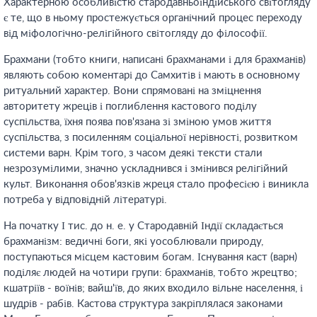
Характерною особливістю стародавньоіндійського світогляду
є те, що в ньому простежується органічний процес переходу
від міфологічно-релігійного світогляду до філософії.
Брахмани (тобто книги, написані брахманами і для брахманів)
являють собою коментарі до Самхитів і мають в основному
ритуальний характер. Вони спрямовані на зміцнення
авторитету жреців і поглиблення кастового поділу
суспільства, їхня поява пов'язана зі зміною умов життя
суспільства, з посиленням соціальної нерівності, розвитком
системи варн. Крім того, з часом деякі тексти стали
незрозумілими, значно ускладнився і змінився релігійний
культ. Виконання обов'язків жреця стало професією і виникла
потреба у відповідній літературі.
На початку І тис. до н. е. у Стародавній Індії складається
брахманізм: ведичні боги, які уособлювали природу,
поступаються місцем кастовим богам. Існування каст (варн)
поділяє людей на чотири групи: брахманів, тобто жрецтво;
кшатріїв - воїнів; вайш'їв, до яких входило вільне населення, і
шудрів - рабів. Кастова структура закріплялася законами