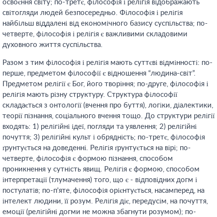
освоєння світу; по-третє, філософія і релігія відображають
світогляди людей безпосередньо. Філософія і релігія
найбільш віддалені від економічного базису суспільства; по-
четверте, філософія і релігія є важливими складовими
духовного життя суспільства.
Разом з тим філософія і релігія мають суттєві відмінності: по-
перше, предметом філософії є відношення “людина-світ”.
Предметом релігії є Бог, його творіння; по-друге, філософія і
релігія мають різну структуру. Структура філософії
складається з онтології (вчення про буття), логіки, діалектики,
теорії пізнання, соціального вчення тощо. До структури релігії
входять: 1) релігійні ідеї, погляди та уявлення; 2) релігійні
почуття; 3) релігійні культ і обрядність; по-третє, філософія
ґрунтується на доведенні. Релігія ґрунтується на вірі; по-
четверте, філософія є формою пізнання, способом
проникнення у сутність явищ. Релігія є формою, способом
інтерпретації (тлумачення) того, що є - відповідних догм і
постулатів; по-п'яте, філософія орієнтується, насамперед, на
інтелект людини, її розум. Релігія діє, передусім, на почуття,
емоції (релігійні догми не можна збагнути розумом); по-