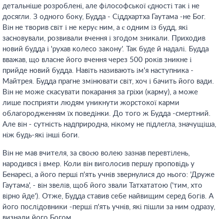
детальніше розроблені, але філософської єдності так і не
досягли. З одного боку, Будда - Сіддхартха Гаутама -не Бог.
Він не творив світ і не керує ним, а є одним із будд, які
засновували, розвивали вчення і згодом зникали. Приходив
новий будда і 'рухав колесо закону'. Так буде й надалі. Будда
вважав, що власне його вчення через 500 років зникне і
прийде новий будда. Навіть називають ім'я наступника -
Майтрея. Будда прагне змінювати світ, хоч і бачить його вади.
Він не може скасувати покарання за гріхи (карму), а може
лише посприяти людям уникнути жорстокої карми
облагородженням їх поведінки. До того ж Будда -смертний.
Але він - сутність надприродна, нікому не підлегла, значущіша,
ніж будь-які інші боги.
Він не мав вчителя, за своєю волею зазнав перевтілень,
народився і вмер. Коли він виголосив першу проповідь у
Бенаресі, а його перші п'ять учнів звернулися до нього: 'Друже
Гаутама', - він звелів, щоб його звали Татхататою ('тим, хто
вірно йде'). Отже, Будда ставив себе найвищим серед богів. А
його послідовники -перші п'ять учнів, які пішли за ним одразу,
визнали його Богом.