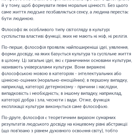
й у тому, щоб формувати певні моральні цінності. Без цього
саме життя людське позбавляється сенсу, а людина перестає
бути людиною.
Філософії як особливого типу світогляду в культурі
суспільства властиві функції, яких не мають ні міф, ні релігія.
По-перше, філософія проявляє найпоширеніші ідеї, уявлення,
форми досвіду, на яких базується культура та суспільне життя
в цілому. Ці загальні ідеї, які є граничними основами культури,
називають універсалами культури. Вони виражені
філософською мовою в категоріях - інтелектуальних або
ціннісно-оцінних (морально-емоційних); в першому випадку,
наприклад, категорії детермінізму - причини і наслідки,
випадковість і необхідність; в іншому випадку, наприклад,
категорії добра і зла, чесноти і вади. Отже, функція
експлікації культури виконується саме філософією.
По-друге, філософія є теоретичним виразом сумарних
результатів людського досвіду на кінцевому рівні абстракції
(що пов'язано з рівнем духовного освоєння світу), тобто