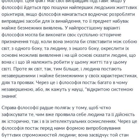
філософії. Цей факт має свої виправдані підстави: якщо у
філософії йдеться про пошуки найперших людських життєвих
орієнтирів, якщо філософія намагається водночас розробляти
виправдані засоби для їх винайдення, то її предмет набуває
майже безмежних виявлень. У найпростішому варіанті
філософія могла би виконати своє суспільно-історичне
призначення тоді, коли вона змогла би співставити між собою
світ, з одного боку, та людину, з іншого боку, окреслити їх
основні можливі виявлення і на цій основі сказати людині, що
вона є і що їй належить робити у цьому житті та у цьому
світі. Проте як світ, так, тим більше, і людина постають
незавершеними і майже безмежними у своїх характеристиках,
діях та проявах. Через це і філософія постає багато в чому
незавершеною, або, як кажуть у науці, ''відкритою системою
знання'.
Справа філософії радше полягає у тому, щоб чітко
зафіксувати те, чим вже проявила себе людина та її дійсність
як історично, так і в їх інтелектуальних осмисленнях. Через це
філософія постає перед нами формою випробовування
буттєвих спроможностей людини; вона засвідчує той стан