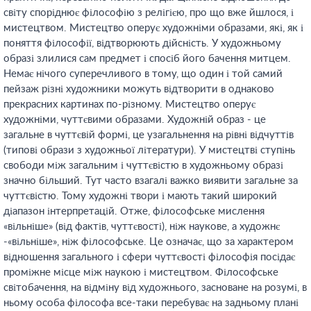
світу споріднює філософію з релігією, про що вже йшлося, і
мистецтвом. Мистецтво оперує художніми образами, які, як і
поняття філософії, відтворюють дійсність. У художньому
образі злилися сам предмет і спосіб його бачення митцем.
Немає нічого суперечливого в тому, що один і той самий
пейзаж різні художники можуть відтворити в однаково
прекрасних картинах по-різному. Мистецтво оперує
художніми, чуттєвими образами. Художній образ - це
загальне в чуттєвій формі, це узагальнення на рівні відчуттів
(типові образи з художньої літератури). У мистецтві ступінь
свободи між загальним і чуттєвістю в художньому образі
значно більший. Тут часто взагалі важко виявити загальне за
чуттєвістю. Тому художні твори і мають такий широкий
діапазон інтерпретацій. Отже, філософське мислення
«вільніше» (від фактів, чуттєвості), ніж наукове, а художнє
-«вільніше», ніж філософське. Це означає, що за характером
відношення загального і сфери чуттєвості філософія посідає
проміжне місце між наукою і мистецтвом. Філософське
світобачення, на відміну від художнього, засноване на розумі, в
ньому особа філософа все-таки перебуває на задньому плані