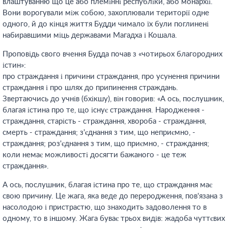
влаштуванню що це або племінні республіки, або монархії.
Вони ворогували між собою, захоплювали території одне
одного, й до кінця життя Будди чимало їх були поглинені
набиравшими міць державами Магадха і Кошала.
Проповідь свого вчення Будда почав з «чотирьох благородних
істин»:
про страждання і причини страждання, про усунення причини
страждання і про шлях до припинення страждань.
Звертаючись до учнів (бхікшу), він говорив: «А ось, послушник,
благая істина про те, що існує страждання. Народження -
страждання, старість - страждання, хвороба - страждання,
смерть - страждання; з'єднання з тим, що неприємно, -
страждання; роз'єднання з тим, що приємно, - страждання;
коли немає можливості досягти бажаного - це теж
страждання».
А ось, послушник, благая істина про те, що страждання має
свою причину. Це жага, яка веде до переродження, пов'язана з
насолодою і пристрастю, що знаходить задоволення то в
одному, то в іншому. Жага буває трьох видів: жадоба чуттєвих