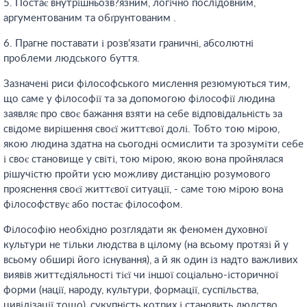
5. Постає внутрішньозв?язним, логічно послідовним,
аргументованим та обґрунтованим .
6. Прагне поставати і розв'язати граничні, абсолютні
проблеми людського буття.
Зазначені риси філософського мислення резюмуються тим,
що саме у філософії та за допомогою філософії людина
заявляє про своє бажання взяти на себе відповідальність за
свідоме вирішення своєї життєвої долі. Тобто тою мірою,
якою людина здатна на сьогодні осмислити та зрозуміти себе
і своє становище у світі, тою мірою, якою вона пройнялася
рішучістю пройти усю можливу дистанцію розумового
прояснення своєї життєвої ситуації, - саме тою мірою вона
філософствує або постає філософом.
Філософію необхідно розглядати як феномен духовної
культури не тільки людства в цілому (на всьому протязі й у
всьому обширі його існування), а й як один із надто важливих
виявів життєдіяльності тієї чи іншої соціально-історичної
форми (нації, народу, культури, формації, суспільства,
цивілізації тощо), сукупність котрих і становить людство.