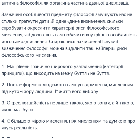
антична філософія, як органічна частина давньої цивілізації.
Зазначені особливості предмету філософії змушують нас не
стільки прагнути дати їй одне єдине визначення, скільки
спробувати окреслити характерні риси філософського
мислення, які дозволять нам побачити внутрішню особливість
його самоздійснення. Спираючись на численні існуючі
визначення філософії, можна виділити такі найперші риси
філософського мислення.
1. Має рівень гранично широкого узагальнення (категорії
принципи), що виходить на межу буття і не буття.
2. Постає формою людського самоусвідомлення, мисленням
під кутом зору людини. Її життєвого вибору.
3. Окреслює дійсність не лише такою, якою вона є, а й такою,
якою має бути.
4. Є більшою мірою мислення, ніж мисленням та думкою про
якусь реальність.