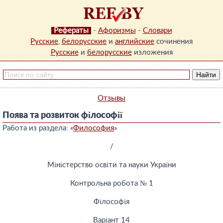
Рефераты
-
Афоризмы
-
Словари
Русские
,
белорусские
и
английские
сочинения
Русские
и
белорусские
изложения
Отзывы
Поява та розвиток філософії
Работа из раздела: «
Философия
»
/
Міністерство освіти та науки України
Контрольна робота № 1
Філософія
Варіант 14