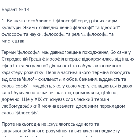
Варіант № 14
1. Визначте особливості філософії серед різних форм
культури. Яким є співвідношення філософії та ідеології,
філософії та науки, філософії та релігії, філософії та
мистецтва
Термін 'філософія' має давньогрецьке походження, бо саме у
Стародавній Греції філософія вперше відокремилась від інших
сфер інтелектуальної діяльності та набула автономного
характеру розвитку. Перша частина цього терміна походить
від слова 'філо' - схильність, любов, бажання, відданість та
слова 'софія' - мудрість, яке, у свою чергу, складається із двох
слів і буквально означає - казати, промовляти, цілісно,
доречно. Ще у XIX ст. існував слов'янський термін
'любомудріє', який можна вважати дослівним перекладом
слова 'філософія'.
Проте на сьогодні не існує якогось єдиного та
загальноприйнятого розуміння та визначення предмету