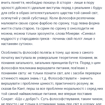
вчить поняття, необхідно показує й історія - лише в пору
зрілості дійсності ідеальне виступає поряд з реальним і будує
для себе в образі інтелектуального царства той самий світ,
осягнутий у своїй субстанції. Коли філософія розпочинає
малювати своєю сірою фарбою по сірому, тоді певна форма
життя стала старою, та сірим по сірому її омолодити не
можна, можна тільки зрозуміти, слова Мінерви: «Символ
мудрості у стародавніх греків - починає свій політ лише з
настанням сутінок».
Особливість філософії полягає в тому, що вона з самого
початку виступала як універсальне теоретичне пізнання, як
пізнання загального, загальних принципів буття. Поряд з цим
філософія покликана вирішувати питання, пов'язані з
пізнанням світу: не тільки пізнати світ, але і засоби перевірки
істинності наших знань і т.д. Філософствувати - значить
вирішувати і проблеми цінності, практичного розуму, як
сказав би Кант, перш за все проблеми моральності і серед них
той самий найважливіше питання, яке вперше поставив
Сократ: «Що є добро?». Суть філософствування, таким чином,
не просто і не тільки в отриманні знань про світ в цілому, але