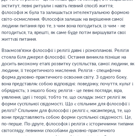
інститут, певні ритуали і навіть певний спосіб життя;
філософія ж була та залишається інтелектуальною формою
світо-осмислення. Філософія залишає на вирішення самої
людини питання про те, з чим вона погодиться, із чим - не
погодиться, та, врешті, як саме буде потім вирішувати свої
життєві питання.
Взаємозв'язки філософії і релігії давні і різнопланові. Релігія
стояла біля джерел філософії. Остання виникла пізніше на
досить високому етапі розвитку суспільства, самої людини, як
людини, її теоретичного мислення. Релігія - специфічна
форма духовно-практичного освоєння світу. З одного боку,
вона представляє собою відповідні: поведінку, почуття, культ і
обрядність; з іншого боку, релігія - це певні погляди, віра,
уявлення, ідеї і теорії, тобто те, що складає зміст релігії як
форми суспільної свідомості. Що є спільним для філософії і
релігії? Спільним для філософії і релігії є, насамперед, те, що
вони представляють собою форми суспільної свідомості. Це,
по-перше. По-друге, філософія і релігія є історичними типами
світогляду, певними способами духовно-практичного