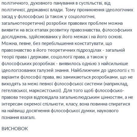
політичного, духовного панування в суспільстві, від
політичної, державної влади. Тому проникнення ідеологічних
засад у філософські (а також у соціологічні,
загальнотеоретичні) розробки правових проблем можна
виявити на всіх етапах розвитку правознавства, філософських
досліджень, здійснюваних у його межах і на його основі.
Можна, певне, без перебільшення констатувати, що
правознавство в його теоретичних підрозділах - загальній
теорії права і держави, соціології права, а також у
філософських розробках - виявилось однією з найсильніше
ідеологізованих галузей знання. Найближчим до ідеології є ті
варіанти філософії права, які замикаються розробками, що не
виходять за межі певної філософської системи (наприклад,
гегелівської, марксистської). Для того щоб філософсько-
правова теорія відповідала загальнолюдським цінностям, а не
інтересам окремої спільноти, класу, вона повинна спиратися
на найвищі досягнення філософської думки, наукового
пізнання взагалі.
ВИСНОВОК