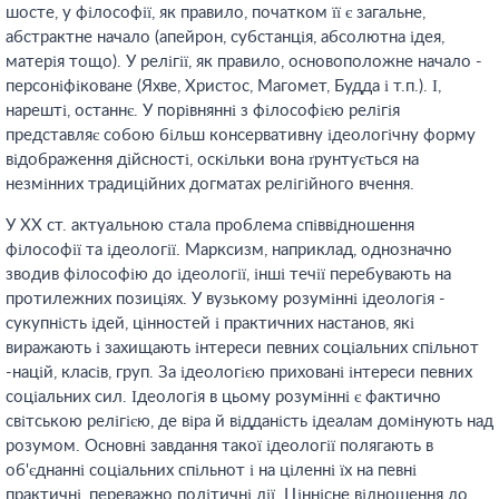
шосте, у філософії, як правило, початком її є загальне,
абстрактне начало (апейрон, субстанція, абсолютна ідея,
матерія тощо). У релігії, як правило, основоположне начало -
персоніфіковане (Яхве, Христос, Магомет, Будда і т.п.). І,
нарешті, останнє. У порівнянні з філософією релігія
представляє собою більш консервативну ідеологічну форму
відображення дійсності, оскільки вона ґрунтується на
незмінних традиційних догматах релігійного вчення.
У XX ст. актуальною стала проблема співвідношення
філософії та ідеології. Марксизм, наприклад, однозначно
зводив філософію до ідеології, інші течії перебувають на
протилежних позиціях. У вузькому розумінні ідеологія -
сукупність ідей, цінностей і практичних настанов, які
виражають і захищають інтереси певних соціальних спільнот
-націй, класів, груп. За ідеологією приховані інтереси певних
соціальних сил. Ідеологія в цьому розумінні є фактично
світською релігією, де віра й відданість ідеалам домінують над
розумом. Основні завдання такої ідеології полягають в
об'єднанні соціальних спільнот і на ціленні їх на певні
практичні, переважно політичні дії. Ціннісне відношення до