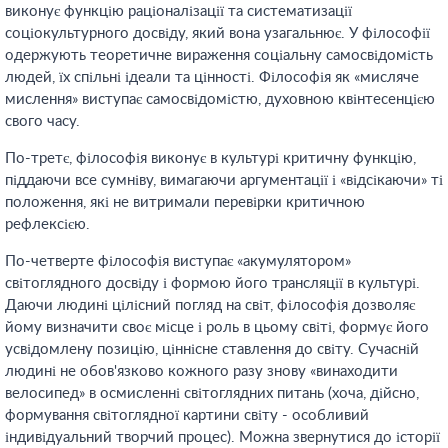
виконує функцію раціоналізації та систематизації
соціокультурного досвіду, який вона узагальнює. У філософії
одержують теоретичне вираження соціальну самосвідомість
людей, їх спільні ідеали та цінності. Філософія як «мисляче
мислення» виступає самосвідомістю, духовною квінтесенцією
свого часу.
По-третє, філософія виконує в культурі критичну функцію,
піддаючи все сумніву, вимагаючи аргументації і «відсікаючи» ті
положення, які не витримали перевірки критичною
рефлексією.
По-четверте філософія виступає «акумулятором»
світоглядного досвіду і формою його трансляції в культурі.
Даючи людині цілісний погляд на світ, філософія дозволяє
йому визначити своє місце і роль в цьому світі, формує його
усвідомлену позицію, ціннісне ставлення до світу. Сучасній
людині не обов'язково кожного разу знову «винаходити
велосипед» в осмисленні світоглядних питань (хоча, дійсно,
формування світоглядної картини світу - особливий
індивідуальний творчий процес). Можна звернутися до історії