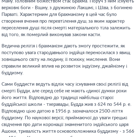
Ману. Головним божеством стає Брахма. Поруч з ним існують
верховні боги - Вішну, з дружиною Лакшмі, і Шіва, з богинею
Парваті. Характерним для брахманізму в цей час було
створення вчення про перевтілення душ, за яким характер
переселення душі після смерті матеріального тіла залежить
від того, як померлий виконував закони касти.
Ведична релігія і брахманізм дають змогу простежити, як
поступово увага стародавнього індійця переносилася з явищ
зовнішнього світу на людину, її психіку, мислення. Вони
справили великий вплив на розвиток індуїзму, джайнізму і
буддизму.
Сами буддисти ведуть відлік часу існування своєї релігії від
смерті Будди, але серед себе не мають єдиної думки роки
його життя. Відповідно до традиції найбільш старої
буддійської школи - тхеравады, Будда жив з 624 по 544 р. е.
Відповідно цією датою в 1956 р. зазначалося 2500-ліття
буддизму. По наукової версії, приймаючої до уваги грецькі
свідчення про дати коронації знаменитого індійського царя
Ашоки, тривалість життя основоположника буддизму - з 566