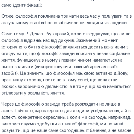
само ідентифікації;
Отже, філософія покликана тримати весь час у полі уваги та в
актуальному стані всі основні виявлення людини як людини.
Саме тому Р. Декарт був правий, коли стверджував, що лише
філософія відрізняє нас від дикунів. Зазначений момент
історичного буття філософії виявляється досить важливим з
огляду на те, що філософія завжди вписана у певне соціальне
життя, функціонує в ньому і певним чином намагається на
нього впливати (використовуючи наявний арсенал своїх
засобів). Це значить, що філософія має свою активно дійову,
практичну сторону, проте не в тому сенсі, що вона стає
якоюсь виробничою діяльністю, а в тому, що вона намагається
втілювати у реальність життя.
Через це філософію завжди треба розглядати не лише в
аспекті вічного, характерного для людини усвідомлення, а й в
аспекті конкретних окреслень. І коли ми сьогодні, наприклад,
використовуємо здобутки античної філософії, ми повинні
розуміти, що це наше саме сьогоднішнє її бачення, а не власне