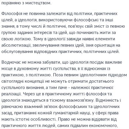
порівняно з мистецтвом.
Філософія не повинна залежати від політики, практичних
цілей, а ідеологія, використовуючи філософські та інші
знання, в тому числі й політичні, пов'язує свій зміст із певною
групою заданих інтересів та ідей, що починають жити за
своєю логікою. Тому в ідеології завжди наявні елементи
абсолютизації, звеличування певних ідей, їхня орієнтація на
обслуговування відповідних практичних, політичних цілей.
Водночас не можна забувати, що ідеологія посідає важливе
місце в духовному житті суспільства, в її відносинах із
практикою, з політикою. Поза певним ідеологічним підходом
світоглядні концепції не можуть отримати достатнього
суспільного визнання, а тим паче - належної практичної
реалізації. Через це в практичному житті філософія та
ідеологія знаходяться в тісному взаємозв'язку. Відмінність і
рівночасно взаємний зв'язок філософських та ідеологічних
засад, притаманні кожній гуманітарній науці, у сфері права
мають істотні особливості. Право не можна відірвати від
практичного життя людей, самих підвалин економічного,