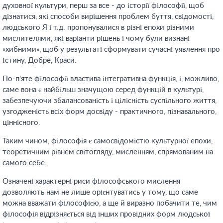
духовної культури, перш за все - до історії філософії, щоб
дізнатися, які способи вирішення проблем буття, свідомості,
людського Я і т.д. пропонувалися в різні епохи різними
мислителями, які варіанти рішень і чому були визнані
«хибними», щоб у результаті сформувати сучасні уявлення про
Істину, Добре, Краси.
По-п'яте філософії властива інтегративна функція, і, можливо,
саме вона є найбільш значущою серед функцій в культурі,
забезпечуючи збалансованість і цілісність суспільного життя,
узгодженість всіх форм досвіду - практичного, пізнавального,
ціннісного.
Таким чином, філософія є самосвідомістю культурної епохи,
теоретичним рівнем світогляду, мисленням, спрямованим на
самого себе.
Означені характерні риси філософського мислення
дозволяють нам не лише орієнтуватись у тому, що саме
можна вважати філософією, а ще й виразно побачити те, чим
філософія відрізняється від інших провідних форм людської