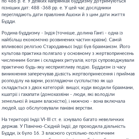
по 486 р. е. У деяких напрямках буддизму дотримуються
пізніших дат: 488 -368 рр. е. У цей час дослідники
переглядають дати правління Ашоки й з цим дати життя
Будди.
Родина буддизму - Індія (точніше, долина Гангі - одна із
найбільш економічно розвинених частин країни). Самій
впливової релігією Стародавньої Індії був брахманізм. Його
культова практика полягало у основному з жертвопринесень
численним богам і складних ритуалів, котрі супроводжували
практично будь-яку несприятливу подію. Буддизм із часу
виникнення заперечував дієвість жертвопринесення і приймав
розподілу на варни, розглядаючи суспільство як що
складається з двох категорій: вищої, куди входили брахмани,
кшатрії і гахапати (домохазяїни - люди, які володіли
земельної й іншим власністю), і нижчою - вона включала
людей, що обслуговували панівні верстви.
На території Індії VI-III ст. е. існувало багато невеличких
держав. У Північно-Східній Індії, де проходила діяльність
Будди, їх було 16. З власного суспільно-політичним