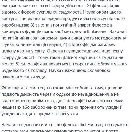
екстраполюються на всі сфери дійсності; 2) філософія, як
відомо, є форою суспільної свідомості. Наука окрім цього
виступає ще як безпосередня продуктивна сила суспільного
виробництва; 3) закони і понятійний апарат філософії
виконують функцію загальної методології пізнання. Закони і
понятійний апарат окремої науки виконують методологічну
функцію лише для цієї науки; 4) філософія дає загальну
цілісну картину світу. Окрема наука досліджує лише певну
сферу дійсності і тому такої цілісної картини світу дати не
може; 5) філософія включається в теоретичне обґрунтування
будь-якого світогляду. Наука є важливою складовою
наукового світогляду.
Філософія та мистецтво схожі між собою в тому, що вони
подають дійсність через людське до неї відношення, а не
відсторонено; окрім того, для філософії і мистецтва немає
нецікавих або заборонених тем: вони проникають усюди й
усюди знаходять предмет своєї уваги.
Важливо відзначити й те, що філософія і мистецтво надають
суттєвої ваги людському самовідчуттю та інтуїції, проте