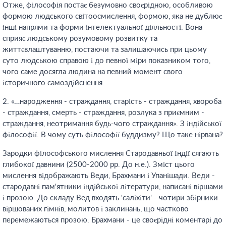
Отже, філософія постає безумовно своєрідною, особливою
формою людського світоосмислення, формою, яка не дублює
інші напрями та форми інтелектуальної діяльності. Вона
сприяє людському розумовому розвитку та
життєвлаштуванню, постаючи та залишаючись при цьому
суто людською справою і до певної міри показником того,
чого саме досягла людина на певний момент свого
історичного самоздійснення.
2. «…народження - страждання, старість - страждання, хвороба
- страждання, смерть - страждання, розлука з приємним -
страждання, неотримання будь-чого страждання». З індійської
філософії. В чому суть філософії буддизму? Що таке нірвана?
Зародки філософського мислення Стародавньої Індії сягають
глибокої давнини (2500-2000 рр. До н.е.). Зміст цього
мислення відображають Веди, Брахмани і Упанішади. Веди -
стародавні пам'ятники індійської літератури, написані віршами
і прозою. До складу Вед входять 'саліхіти' - чотири збірники
віршованих гімнів, молитов і заклинань, що частково
перемежаються прозою. Брахмани - це своєрідні коментарі до