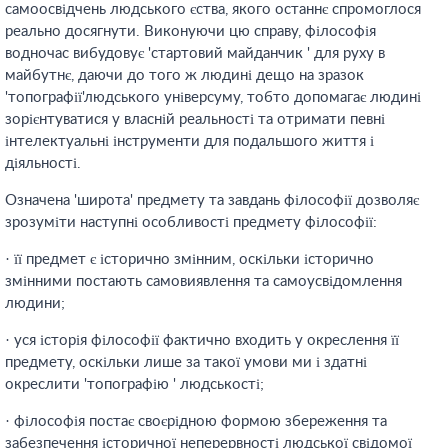
самоосвідчень людського єства, якого останнє спромоглося
реально досягнути. Виконуючи цю справу, філософія
водночас вибудовує 'стартовий майданчик ' для руху в
майбутнє, даючи до того ж людині дещо на зразок
'топографії'людського універсуму, тобто допомагає людині
зорієнтуватися у власній реальності та отримати певні
інтелектуальні інструменти для подальшого життя і
діяльності.
Означена 'широта' предмету та завдань філософії дозволяє
зрозуміти наступні особливості предмету філософії:
· її предмет є історично змінним, оскільки історично
змінними постають самовиявлення та самоусвідомлення
людини;
· уся історія філософії фактично входить у окреслення її
предмету, оскільки лише за такої умови ми і здатні
окреслити 'топографію ' людськості;
· філософія постає своєрідною формою збереження та
забезпечення історичної неперервності людської свідомої