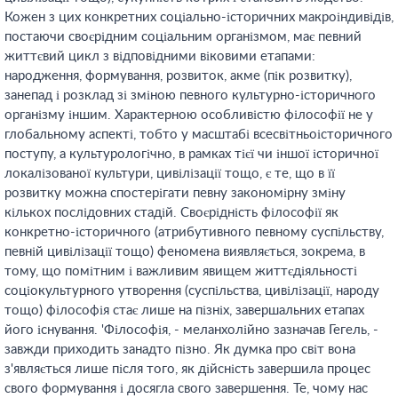
Кожен з цих конкретних соціально-історичних макроіндивідів,
постаючи своєрідним соціальним організмом, має певний
життєвий цикл з відповідними віковими етапами:
народження, формування, розвиток, акме (пік розвитку),
занепад і розклад зі зміною певного культурно-історичного
організму іншим. Характерною особливістю філософії не у
глобальному аспекті, тобто у масштабі всесвітньоісторичного
поступу, а культурологічно, в рамках тієї чи іншої історичної
локалізованої культури, цивілізації тощо, є те, що в її
розвитку можна спостерігати певну закономірну зміну
кількох послідовних стадій. Своєрідність філософії як
конкретно-історичного (атрибутивного певному суспільству,
певній цивілізації тощо) феномена виявляється, зокрема, в
тому, що помітним і важливим явищем життєдіяльності
соціокультурного утворення (суспільства, цивілізації, народу
тощо) філософія стає лише на пізніх, завершальних етапах
його існування. 'Філософія, - меланхолійно зазначав Гегель, -
завжди приходить занадто пізно. Як думка про світ вона
з'являється лише після того, як дійсність завершила процес
свого формування і досягла свого завершення. Те, чому нас