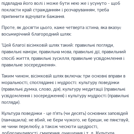
підвладна його волі і може бути нею же і усунуто - щоб
покласти край стражданням і розчаруванням, треба
припинити відчувати бажання.
Проте, як досягти цього, каже четверта істина, яка вказує
восьмирічний благородний шлях:
'Цей благої вісімковій шлях такий: правильні погляди,
правильні наміри, правильна мова, правильні дії, правильний
спосіб життя, правильні зусилля, правильне усвідомлення і
правильне зосередження».
Таким чином, вісімковій шлях включає три основні вправи в
моральності, спогляданні і мудрості: культуру поведінки
(правильні думка, слово, дія), культуру медитації (правильні
усвідомлення і зосередження) і культуру мудрості (правильні
погляди).
Культура поведінки - це п'ять (чи десять) основних заповідей
(панчашила); не вбий, не бери чужого, не бреши, не пянствуй,
не чини перелюбу, а також чесноти щедрості,
доброзичливості, смирення, очищення і т. д. Культура