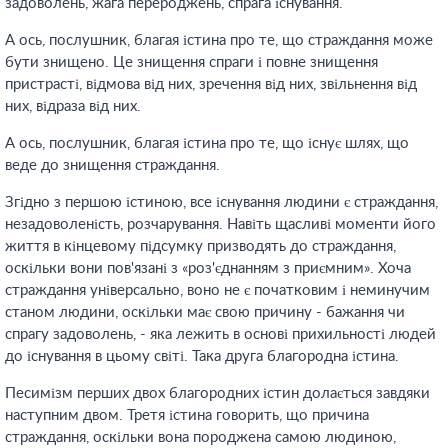
задоволень, жага перероджень, спрага існування.
А ось, послушник, благая істина про те, що страждання може
бути знищено. Це знищення спраги і повне знищення
пристрасті, відмова від них, зречення від них, звільнення від
них, відраза від них.
А ось, послушник, благая істина про те, що існує шлях, що
веде до знищення страждання.
Згідно з першою істиною, все існування людини є страждання,
незадоволеність, розчарування. Навіть щасливі моменти його
життя в кінцевому підсумку призводять до страждання,
оскільки вони пов'язані з «роз'єднанням з приємним». Хоча
страждання універсально, воно не є початковим і неминучим
станом людини, оскільки має свою причину - бажання чи
спрагу задоволень, - яка лежить в основі прихильності людей
до існування в цьому світі. Така друга благородна істина.
Песимізм перших двох благородних істин долається завдяки
наступним двом. Третя істина говорить, що причина
страждання, оскільки вона породжена самою людиною,