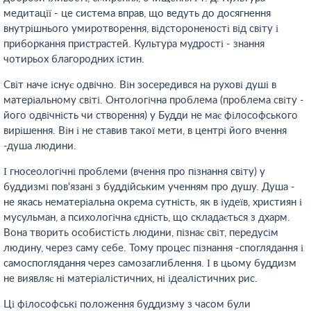
медитації - це система вправ, що ведуть до досягнення
внутрішнього умиротворення, відстороненості від світу і
приборкання пристрастей. Культура мудрості - знання
чотирьох благородних істин.
Світ наче існує одвічно. Він зосередився на рухові душі в
матеріальному світі. Онтологічна проблема (проблема світу -
його одвічність чи створення) у Будди не має філософського
вирішення. Він і не ставив такої мети, в центрі його вчення
-душа людини.
І гносеологічні проблеми (вчення про пізнання світу) у
буддизмі пов'язані з буддійським ученням про душу. Душа -
не якась нематеріальна окрема сутність, як в іудеїв, християн і
мусульман, а психологічна єдність, що складається з дхарм.
Вона творить особистість людини, пізнає світ, передусім
людину, через саму себе. Тому процес пізнання -споглядання і
самоспоглядання через самозаглиблення. І в цьому буддизм
не виявляє ні матеріалістичних, ні ідеалістичних рис.
Ці філософські положення буддизму з часом були