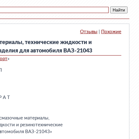
Отзывы
|
Похожие
териалы, технические жидкости и
зделия для автомобиля ВАЗ-21043
порт
»
нтрирующимися колодками  с|
|                          |регулятором давления                         |
|Привод рабочих тормозов   |ножной, гидравлический, двухконтурный        |
|Стояночный тормоз         |ручной, с тросовым приводом на колодки задних|
|                          |тормозов                      