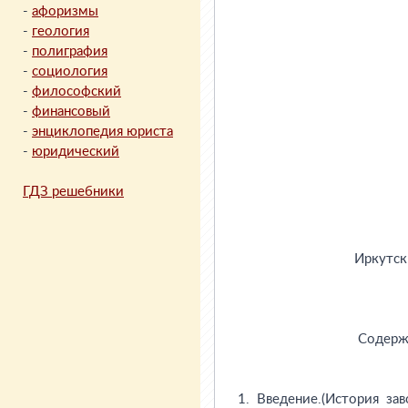
-
афоризмы
-
геология
-
полиграфия
-
социология
-
философский
-
финансовый
-
энциклопедия юриста
-
юридический
ГДЗ решебники