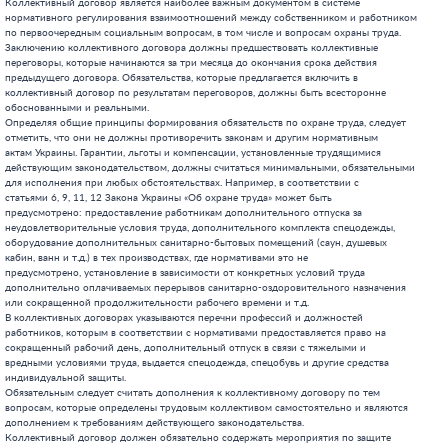
но-бытовых помещений (саун, душевых
кабин, ванн и т.д.) в тех производствах, где нормативами это не
предусмотрено, установление в зависимости от конкретных условий труда
дополнительно оплачиваемых перерывов санитарно-оздоровительного назначения
или сокращенной продолжительности рабочего времени и т.д.
В коллективных договорах указываются перечни профессий и должностей
работников, которым в соответствии с нормативами предоставляется право на
сокращенный рабочий день, дополнительный отпуск в связи с тяжелыми и
вредными условиями труда, выдается спецодежда, спецобувь и другие средства
индивидуальной защиты.
Обязательным следует считать дополнения к коллективному договору по тем
вопросам, которые определены трудовым коллективом самостоятельно и являются
дополнением к требованиям действующего законодательства.
Коллективный договор должен обязательно содержать мероприятия по защите
прав и социальных интересов лиц, которые пострадали на производстве от
несчастных случаев (профзаболевания), а также иждивенцев и семей погибших.
Речь идет о возмещении нанесенного им ущерба, выплате единовременного
пособия, компенсации расходов на приобретение лекарств,  на прохождение
дополнительного оплачиваемого лечения, о предоставлении потерпевшим легкой
работы с сохранением заработка, организации обучения, переквалификации и
трудоустройства инвалидов труда, предоставлении этим инвалидам помощи при
решении социально-бытовых вопросов.
Законом обеспечивается особая защита интересов тех работников, которые были
тяжело травмированы и стали инвалидами, а также интересов иждивенцев и
членов семей погибших. Для них устанавливают минимальный размер
единовременного пособия, который составляет:
В случае смерти пострадавшего – не менее пятилетнего заработка на его
семью, кроме того, не менее годового заработка на каждого иждивенца
умершего, а также на его ребенка, который должен родиться после его смерти.
В случае стойкой утраты трудоспособности – не менее суммы, определенной из
расчета среднемесячного заработка потерпевшего за каждый процент потери им
профессиональной трудоспособности.
Законом предусмотрена возможность уменьшения размера единовременного
пособия лишь в тех случаях, когда производственная травма произошла в
результате невыполнения пострадавшим правил и нормативных актов об охране
труда, т.е. полной или частичной его вины. Чтобы не допускать
необоснованных обвинений потерпевшего в несчастном случае и нарушения его
прав на единовременное пособие, следует соблюдать предусмотренные законом
требования о том, что:
при условии самой грубой ошибки вины потерпевшего размер единовременного
пособия не может быть уменьшен более чем на половину той суммы, которая
причитается работнику при отсутствии нарушений или требований охраны труда.
Размеры единовременного пособия трудовой коллектив может устанавливать
исходя из экономических возможностей предприятия, но не ниже
предусмотренных Законом, определять порядок его уменьшения (в пределах 50%,
используя анализ причин производственного травматизма за длительный период,
результаты проверок состояния охраны труда и трудовой дисциплины в
производственных подразделениях.
Обязательства коллективного договора в определенной мере должны отвечать
принципам экономического стимулирования и материальной ответственности за
состояние охраны труда.
Это значит, что производство должно быть готово возместить ущерб  от не
обеспечения нормативных условий труда, от аварий и несчастных случаев
(профзаболеваний). Конкретные же должностные лица и работники, по вине
которых это произошло, должны знать, что коллективным договором и в
соответствии с действующим законодательством они обязаны возместить
предприятию определенную часть нанесенного ущерба.
С другой стороны, экономический механизм управления охраной труда должен
предусматривать систему поощрений для тех работников, которые добросовестно
выполняют законодательные акты по этим вопросам, не допускают нарушений
требований личной и общественной безопасности, принимают активное участие и
проявляют инициативу в соответствии с мероприятиями по повышению уровня
охраны труда на предприятии. И именно коллективный договор, как
свидетельствует статья 23 Закон «Об охране труда», должен устанавливать
любые виды поощрений за добросовестное отношение к решению задач охраны
труда.
Обязательства трудового договора являются двусторонними, поэтому этот
документ должен содержать не только требования к собственнику, но и
обязательства работников по безусловному выполнению каждым норм, правил,
стандартов и инструкций по охране труда, соблюдению установленных
требований поведения с машинами, обязательному использованию средств
коллективной и индивидуальной защиты. Любой работник предприятия обязан
выполнять требования коллективного договора по тем вопросам охраны труда,
которые его касаются.
Законом «Об охране труда» предусмотрено, что при помощи коллективного
договора необходимо решать и ряд важных вопросов социального характера, а
именно:
устанавливать размер выходного пособия (но не менее трехмесячного
заработка) работнику, который вынужден расторгнуть трудовой договор по
причине невыполнения собственником требований законодательства и
обязательств коллективного договора по охране труда;
определять условия осуществления денежной компенсации на приобретение
лечебно-профилактического питания, молока или равноценных ему продуктов,
если работа трудящихся имеет разъездной характер,
устанавливать срок освобождения от основной работы уполномоченного
трудового коллектива по вопросам охраны труда для возможности выполнения им
своих общественных обязанностей и прохождения обучения по охране труда.
В зависимости от характера производства, состава трудового коллектива,
специфики отрасли в коллективном договоре определяются обязательства по
организации безопасных и безвредных условий труда инвалидов,
несовершеннолетних, пенсионеров, лиц, которые временно привлекают к
выполнению общественных работ по договорам с центрами занятости населения.
Учитывая, что неотложной проблемой общества являются улучшение положения
женщин, необходимо уделять особое внимание обязательствам по улучшению
условий их труда, санитарно-бытового и медицинского обслуживания,
высвобождению с тяжелых, вредных и ночных смен.
Важно, чтобы эти мероприятия имели экономическое обеспечение, чтобы
сокращение женщин на тяжелых, вредных, ночных работах проводилось не
принудительно, административными мерами, а с учетом интересов тружениц,
путем их материальной заинтересованности, внедрения дополнительных льгот за
счет предприятия.
В трудовых договорах запрещается включать условия, которые ухудшают в
сравнении с действующим законодательством, коллективным договором положение
работников.
Перечень тяжелых работ и работ с вредными и опасными условиями труда, на
которых запрещается применение труда женщин, а также предельные нормы
поднятия и перемещения тяжестей женщинами утверждается министерством
здравоохранения Украины по надзору за охраной труда. Труд беременных
женщин, и женщин, имеющих несовершеннолетних детей, регулируется
действующим законодательством.
      Для подросток: предоставление удлиненных отпусков продолжительностью
в один календарный  месяц (причем, всегда в летнее время или, по желанию
подростов), в любое другое время года, запрещение привлечения подросток к
работе в ночное время, к обслуживанию объектов повышенной опасности,
сокращение продолжительности рабочего времени: для подростов от 16 до 18
лет – 36 часов в неделю, 14 – 15 лет – 24 часа в неделю, запрещение
привлечения к сверхурочным работам, установление пониженных норм переноски
и перемещения тяжестей для девушек – не более 10 кг, юношей – 16 кг,
обязательные медицинские осмотры до приема на работу и периодические после
каждого года работы, запрещение использования труда подросток на тяжелых
работах, на работах с вредными или опасными условиями труда, а также на
подземных работах.
      Несколько слов о трудовых спорах.
      На каждом предприятии, где численность работников составляет 50 и
более человек, создаются комиссии по вопросам охраны труда.
Комиссия по вопросам охраны труда может создаваться в соответствии с
Законом Украины «Об охране труда» (ст.20) независимо от форм собственности
и видов хозяйственной деятельности.
Комиссия является постоянным консультативно-совещательным органом трудового
коллектива и собственника или уполномоченного им органа. Она создается с
целью привлечения представителей собственника и трудового коллектива к
сотрудничеству в области управления, охраной труда на предприятии,
согласованного решения вопросов, возникающих в этой области.
Решение о целесообразности создания комиссии принимается на общем собрании
трудового коллектива. Общее собрание утверждает Положение о комиссии по
вопросам охраны труда предприятия.
Комиссии формируются на основе равного представительств от собственника и
трудового коллектива.
В состав комиссии от собственника включаются специалисты по безопасности и
гигиене труда, производственной юридической и других служб предприятия. От
трудового коллектива рекомендуется вводить представителей от основных
профессий, уполномоченных от трудового коллектива по вопросам охраны труда,
представителей профсоюзов.
Комиссия в своей деятельности руководствуется законодательством о труде,
межотраслевыми и отраслевыми нормативными актами, а также Положением по
вопросам охраны труда предприятия.
Основными задачами комиссии являются:
защита законных прав и интересов работников в области охраны труда;
подготовка на основании анализа состояния безопасности и условий труда на
производстве рекомендаций собственнику по профилактике производственного
травматизма и профзаболеваний;
выработка предложений по включению в трудовой договор отдельных вопросов по
охране труда и использованию средств фонда охраны труда.
Решения комиссии оформляются протоколами и имеют рекомендательный характер,
внедряются в жизнь приказом собственника.
                                  Лекция 6
 ОТВЕТСТВЕННОСТЬ ПРЕДПРИЯТИЯ ЗА УЩЕРБ, ПРИЧИНЕННЫЙ РАБОТНИ