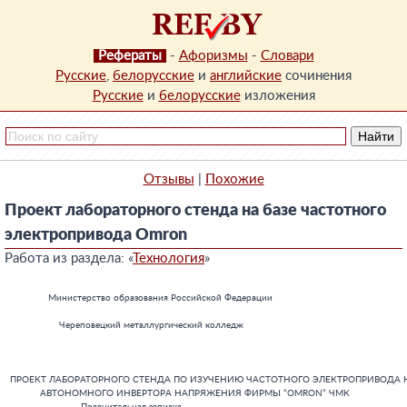
Рефераты
-
Афоризмы
-
Словари
Русские
,
белорусские
и
английские
сочинения
Русские
и
белорусские
изложения
Отзывы
|
Похожие
Проект лабораторного стенда на базе частотного
электропривода Omron
Работа из раздела: «
Технология
»