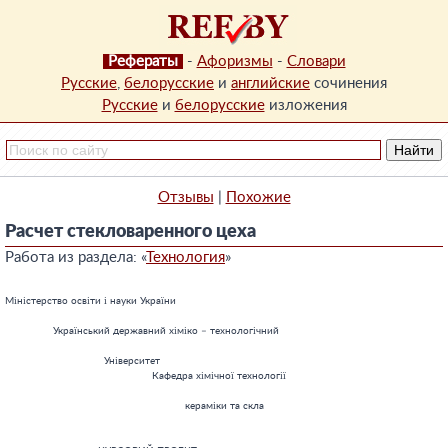
Рефераты
-
Афоризмы
-
Словари
Русские
,
белорусские
и
английские
сочинения
Русские
и
белорусские
изложения
Отзывы
|
Похожие
Расчет стекловаренного цеха
Работа из раздела: «
Технология
»