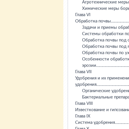
      Агротехнические ме
      Химические меры б
Глава VI

Обработка почвы…………
      Задачи и приемы 
      Системы обработк
      Обработка почвы по
      Обработка почвы п
      Обработка почвы по
      Особенности обработ
      эрозии……………………
Глава VII

Удобрения и их примене
удобрения……………………………
      Органические удо
      Бактериальные пре
Глава VIII

Известкование и гипсо
Глава IX

Система удобрения………
Глава X
