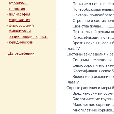
-
афоризмы
      Понятие о почве и 
-
геология
      Почвообразователь
-
полиграфия
      Факторы почвообр
-
социология
      Строение и состав
-
философский
      Свойства почвы…
-
финансовый
      Питательный режи
-
энциклопедия юриста
      Классификация по
-
юридический
      Эрозия почвы и мер
Глава IV

ГДЗ решебники
Системы земледелия и 
      Системы земледе
      Севооборот и его 
      Классификация се
      Введение и освоен
Глава V

Сорные растения и меры
      Вред наносимый с
      Биологические гру
      Малолетние сорн
      Многолетние сорн