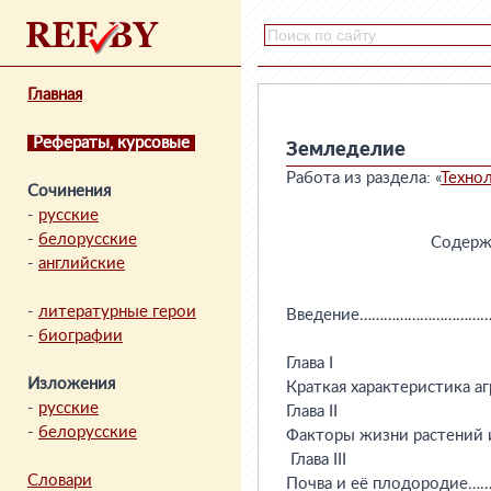
Главная
Рефераты, курсовые
Земледелие
Работа из раздела: «
Техно
Сочинения
-
русские
-
белорусские
                                 Соде
-
английские
-
литературные герои
Введение…………………………
-
биографии
Глава I

Изложения
Краткая характеристика а
-
русские
Глава II

-
белорусские
Факторы жизни растений
 Глава III

Словари
Почва и её плодороди