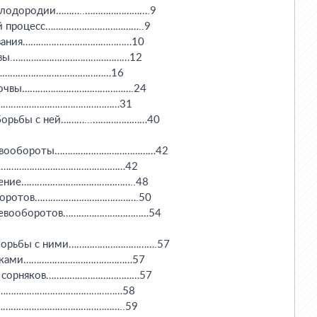
её плодородии………..…………………….9

ный процесс………………………………..9

азования……………………………………10

 почвы.………………………………………12

………………………………………………16

м почвы…………………………………….24

чв……………………………………………31

ы борьбы с ней………...…………………40

севообороты…………………………………42

лия……………………………………………42

значение……………………………………..48

вооборотов………………………………….50

ие севооборотов……………………………54

 борьбы с ними…………………………….57

орняками……………………………………57

ппы сорняков………………………………57

яки……………………………………………58

яки…………………………………………..59
