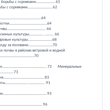
ры борьбы с сорняками………………….61

орьбы с сорняками……………………….62

……………………………………………64

обработки……………………………………64

и почвы……………………………………..66

д озимые культуры……………..………..66

од яровые культуры………………………68

 уходу за посевами………………………70

ки почвы в районах ветровой и водной

………………………………………70

ние…………………………………………..72      Минеральные

………….73

брения……………………………………….83

параты…………………….………………..91

вание………………………………………….93

…………………………………………….96
