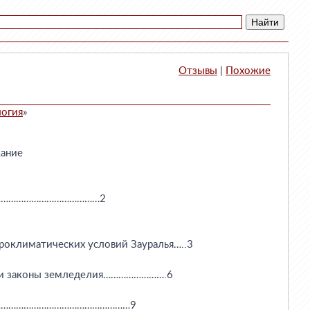
Отзывы
|
Похожие
логия
»
ржание

……………………………………2

гроклиматических условий Зауралья…..3

 и законы земледелия…………………….6

е…………………………………………………9
