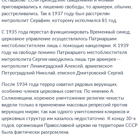
Осташкове. Если приходские священники и монахи
приговаривались к лишению свободы, то архиереи, обычно,
расстреливались. Так в 1937 году был расстрелян
митрополит Серафим, которому исполнился 81 год.
С 1935 года перестал функционировать Временный синод;
церковное управление осуществлялось Патриаршим
местоблюстителем лишь с помощью канцелярии. К 1939
году на свободе помимо Патриаршего местоблюстителя
митрополита Сергия находились лишь три архиерея --
митрополит Ленинградский Алексей, архиепископ
Петроградский Николай, епископ Дмитровский Сергий.
После 1934 года террор охватил рядовых верующих,
особенно членов церковных советов. По мнению А.
Солженицина, коренное уничтожение религии чекисты
видели только в применении массовых репрессий против
верующих мирян, так как одного уничтожения клириков и
церковных структур им казалось недостаточно. К концу 30-х
годов, организация Православной церкви на территории СССР
была фактически разгромлена.