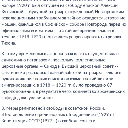
ноябре 1920 г. был отпущен на свободу епископ Алексий
Хутынский -- будущий патриарх, осужденный Новгородским
революционным трибуналом за тайное освидетельствование
мощей, хранящихся в Софийском соборе Новгорода, перед их
официальным вскрытием. По этой же причине власти в
течение 1918-1920 гг. опасались репрессировать патриарха
Тихона.
К этому времени высшая церковная власть осуществлялась
единолично патриархом, поскольку коллегиальные
церковные органы -- Синод и Высший церковный совет --
фактически распались. Главной заботой патриарха являлось
рукоположение новых епископов взамен погибших или
эмигрировавших; в 1918 -- 1920 гг. было проведено 87
рукоположений, в результате чего, количество архиерейских
кафедр даже увеличилось.
3. Меры религиозной свободы в советской России.
«Постановление о религиозных объединениях» (1929 г.),
Конституция СССР (1977 г.) о свободе совести