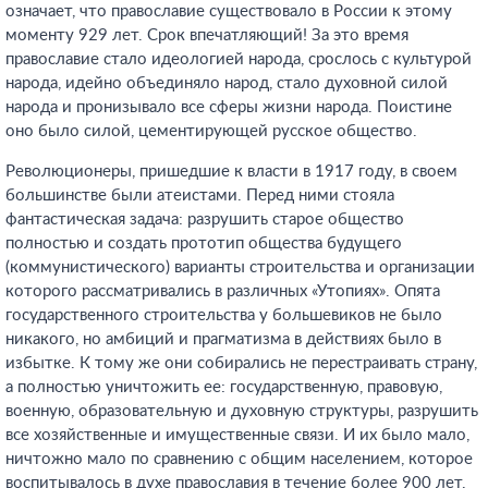
означает, что православие существовало в России к этому
моменту 929 лет. Срок впечатляющий! За это время
православие стало идеологией народа, срослось с культурой
народа, идейно объединяло народ, стало духовной силой
народа и пронизывало все сферы жизни народа. Поистине
оно было силой, цементирующей русское общество.
Революционеры, пришедшие к власти в 1917 году, в своем
большинстве были атеистами. Перед ними стояла
фантастическая задача: разрушить старое общество
полностью и создать прототип общества будущего
(коммунистического) варианты строительства и организации
которого рассматривались в различных «Утопиях». Опята
государственного строительства у большевиков не было
никакого, но амбиций и прагматизма в действиях было в
избытке. К тому же они собирались не перестраивать страну,
а полностью уничтожить ее: государственную, правовую,
военную, образовательную и духовную структуры, разрушить
все хозяйственные и имущественные связи. И их было мало,
ничтожно мало по сравнению с общим населением, которое
воспитывалось в духе православия в течение более 900 лет.