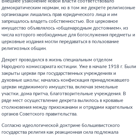
Внешнее узаконение новой власти соответствовало
демократическим нормам, но в том же декрете религиозные
организации лишались прав юридического лица и им
запрещалось владеть собственностью. Все церковное
имущество объявлялось «общенародным достоянием», из
числа которого необходимые для богослужения предметы и
церковные издания могли передаваться в пользование
религиозных общин.
Декрет проводился в жизнь специальным отделом
Народного комиссариата юстиции. Уже в начале 1918 г. Были
закрыты церкви при государственных учреждениях и
духовные школы; началась конфискация принадлежавшего
церкви недвижимого имущества, включая земельные
участки, дома притча, благотворительные учреждения. В
ряде мест осуществление декрета вылилось в кровавые
столкновения между прихожанами и отрядами карательных
органов Советского правительства.
Согласно идеологической доктрине большевистского
государства религия как реакционная сила подлежала