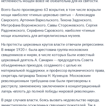
нетленность мощей вовсе не обязательна для их святости.
Всего было произведено 63 вскрытия, в том числе вскрыли
мощи наиболее чтимых церковью святых -- Александра
Свирского, Артемия Варкольского, Тихона Задонского,
Митрофана Воронежского, Саввы Сторожевского, Сергия
Радонежского, Серафима Саровского, наиболее чтимые
мощи изымались для антирелигиозных музеев.
На протесты церковных кругов власти отвечали репрессиями.
В январе 1920 г. была арестована группа московских
священников и мирян, в числе которых были известный
церковный деятель А. Самарин -- председатель Совета
объединенных приходов, созданного с целью их
материальной поддержки, и профессор вулканического права,
секретарь патриарха Тихона Н. Кузнецов. Московским
революционным требушина они были приговорены к
расстрелу, замененному заключением в концентрационный
лагерь «вплоть до полной победы мировой революции».
В ряде случаев власти, боясь вызвать недовольство народа,
амнистировали осужденных священнослужителей. Так в