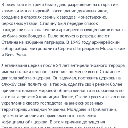
В результате встречи было дано разрешение на открытие
храмов и монастырский, воссоздание духовных икон,
создание в епархиях свечных заводов, монастырских,
церковных утвари. Сталину был передан список
находившихся в заключении архиереев и священников и часть
их была освобождена. Было получено разрешение от
Сталина на избрание патриарха. В 1943 году архиерейский
собор избрал митрополита Сергия «Патриархом Московским
и Всея Руси».
Легализация церкви после 24 лет антирелигиозного террора
имела положительное значение, но менее всего Сталиным,
двигала забота о церкви. Он задумал, поставить церковь на
службу свей политики, а так же, сделать свой режим более
привлекательным мировой общественности и союзников по
антигитлеровской коалиции. Также, Сталин рассчитывал и на
укрепление своего господства на аннексированных
территориях Западной Украины, Молдовы и Прибалтики,
путем подчинения их православного населения
«официальной» церкви. В этом причина допущения