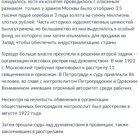
ожидалось, хотя их изъятие проводилось с огромным
размахом: только у храмов Москвы было отобрано 3,5
тысячи пудов серебра и 3 пуда золота на сумму миллиона
злотых рублей. Часть историко-художественных ценностей
была утрачена, но большинство из них выделялось в особый
фонд, из которого они затем изымались для продажи на
Запад, чтобы обеспечить индустриализацию страны.
Гораздо больше власти преуспели в решении второй задачи --
организации массовых расправ над духовенством. В мае 1922
г. Московский трибунал приговорил к расстрелу 11
священников и прихожан. В Петрограде к суду привлекли 86
человек, во главе с митрополитом Петроградским и Гдовским
Вениамином имевшим огромный авторитет среди рабочих.
Несмотря на нелепость обвинения в организации
общественных беспорядков митрополит был расстрелян в
августе 1922 года.
Затеи прошли суды над духовенством в провинции, также
закончившиеся расстрелами.