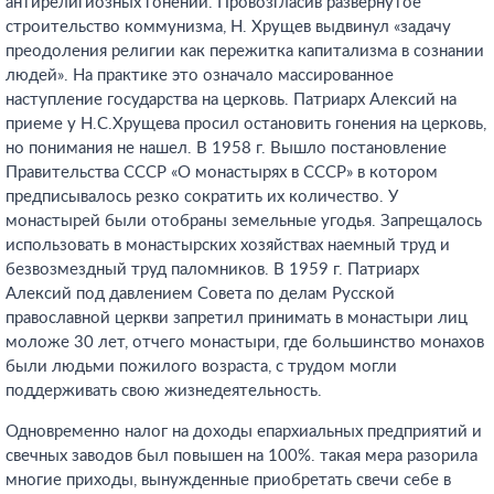
антирелигиозных гонений. Провозгласив развернутое
строительство коммунизма, Н. Хрущев выдвинул «задачу
преодоления религии как пережитка капитализма в сознании
людей». На практике это означало массированное
наступление государства на церковь. Патриарх Алексий на
приеме у Н.С.Хрущева просил остановить гонения на церковь,
но понимания не нашел. В 1958 г. Вышло постановление
Правительства СССР «О монастырях в СССР» в котором
предписывалось резко сократить их количество. У
монастырей были отобраны земельные угодья. Запрещалось
использовать в монастырских хозяйствах наемный труд и
безвозмездный труд паломников. В 1959 г. Патриарх
Алексий под давлением Совета по делам Русской
православной церкви запретил принимать в монастыри лиц
моложе 30 лет, отчего монастыри, где большинство монахов
были людьми пожилого возраста, с трудом могли
поддерживать свою жизнедеятельность.
Одновременно налог на доходы епархиальных предприятий и
свечных заводов был повышен на 100%. такая мера разорила
многие приходы, вынужденные приобретать свечи себе в