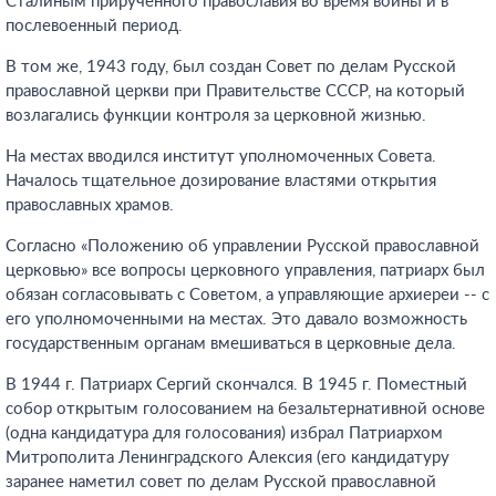
Сталиным прирученного православия во время войны и в
послевоенный период.
В том же, 1943 году, был создан Совет по делам Русской
православной церкви при Правительстве СССР, на который
возлагались функции контроля за церковной жизнью.
На местах вводился институт уполномоченных Совета.
Началось тщательное дозирование властями открытия
православных храмов.
Согласно «Положению об управлении Русской православной
церковью» все вопросы церковного управления, патриарх был
обязан согласовывать с Советом, а управляющие архиереи -- с
его уполномоченными на местах. Это давало возможность
государственным органам вмешиваться в церковные дела.
В 1944 г. Патриарх Сергий скончался. В 1945 г. Поместный
собор открытым голосованием на безальтернативной основе
(одна кандидатура для голосования) избрал Патриархом
Митрополита Ленинградского Алексия (его кандидатуру
заранее наметил совет по делам Русской православной