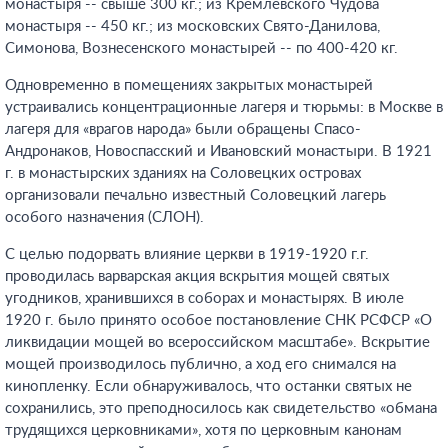
монастыря -- свыше 300 кг.; из Кремлевского Чудова
монастыря -- 450 кг.; из московских Свято-Данилова,
Симонова, Вознесенского монастырей -- по 400-420 кг.
Одновременно в помещениях закрытых монастырей
устраивались концентрационные лагеря и тюрьмы: в Москве в
лагеря для «врагов народа» были обращены Спасо-
Андронаков, Новоспасский и Ивановский монастыри. В 1921
г. в монастырских зданиях на Соловецких островах
организовали печально известный Соловецкий лагерь
особого назначения (СЛОН).
С целью подорвать влияние церкви в 1919-1920 г.г.
проводилась варварская акция вскрытия мощей святых
угодников, хранившихся в соборах и монастырях. В июле
1920 г. было принято особое постановление СНК РСФСР «О
ликвидации мощей во всероссийском масштабе». Вскрытие
мощей производилось публично, а ход его снимался на
кинопленку. Если обнаруживалось, что останки святых не
сохранились, это преподносилось как свидетельство «обмана
трудящихся церковниками», хотя по церковным канонам