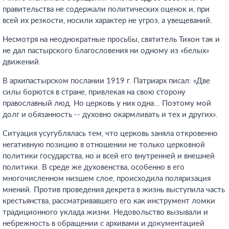
правительства не содержали политических оценок и, при
всей их резкости, носили характер не угроз, а увещеваний.
Несмотря на неоднократные просьбы, святитель Тихон так и
не дал пастырского благословения ни одному из «белых»
движений.
В архипастырском послании 1919 г. Патриарх писал: «Две
силы борются в стране, привлекая на свою сторону
православный люд. Но церковь у них одна... Поэтому мой
долг и обязанность -- духовно окармливать и тех и других».
Ситуация усугублялась тем, что церковь заняла откровенно
негативную позицию в отношении не только церковной
политики государства, но и всей его внутренней и внешней
политики. В среде же духовенства, особенно в его
многочисленном низшем слое, происходила поляризация
мнений. Против проведения декрета в жизнь выступила часть
крестьянства, рассматривавшего его как инструмент ломки
традиционного уклада жизни. Недовольство вызывали и
небрежность в обращении с архивами и документацией