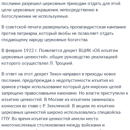
послании разрешил церковным приходам отдать для этой
цели церковные украшения, непосредственно в
богослужении не используемые.
В советской печати развернулась пропагандистская кампания
против патриарха, который якобы не позволяет отдать
глодающему народу церковные богатства.
В феврале 1922 г. Появляется декрет ВЦИК «Об изъятии
церковных ценностей», общее руководство реализацией
которого осуществлял Л. Троцкий.
В ответ на этот декрет Тихон направил в приходы новое
послание, предупреждая о недопустимости изъятия из
храмов утвари использование который для мирских целей
запрещено православными канонами. Но власти приступили к
изъятию ценностей. В Москве их изъятием занималась
комиссия во главе с Р. Землячкой. В акциях по изъятию
церковных ценностей широко использовались спецвойска
ГПУ. Во время изъятия ценностей имели место
многочисленные столкновения между войсками и