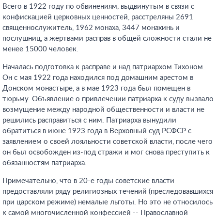
Всего в 1922 году по обвинениям, выдвинутым в связи с
конфискацией церковных ценностей, расстреляны 2691
священнослужитель, 1962 монаха, 3447 монахинь и
послушниц, а жертвами расправ в общей сложности стали не
менее 15000 человек.
Началась подготовка к расправе и над патриархом Тихоном.
Он с мая 1922 года находился под домашним арестом в
Донском монастыре, а в мае 1923 года был помещен в
тюрьму. Объявление о привлечении патриарха к суду вызвало
возмущение между народной общественности и власти не
решились расправиться с ним. Патриарха вынудили
обратиться в июне 1923 года в Верховный суд РСФСР с
заявлением о своей лояльности советской власти, после чего
он был освобожден из-под стражи и мог снова преступить к
обязанностям патриарха.
Примечательно, что в 20-е годы советские власти
предоставляли ряду религиозных течений (преследовавшихся
при царском режиме) немалые льготы. Но это не относилось
к самой многочисленной конфессией -- Православной