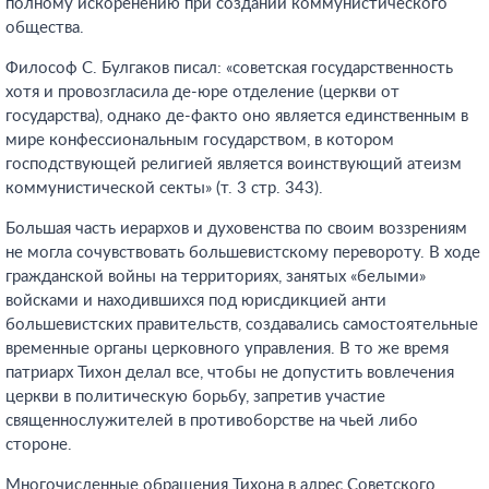
полному искоренению при создании коммунистического
общества.
Философ С. Булгаков писал: «советская государственность
хотя и провозгласила де-юре отделение (церкви от
государства), однако де-факто оно является единственным в
мире конфессиональным государством, в котором
господствующей религией является воинствующий атеизм
коммунистической секты» (т. 3 стр. 343).
Большая часть иерархов и духовенства по своим воззрениям
не могла сочувствовать большевистскому перевороту. В ходе
гражданской войны на территориях, занятых «белыми»
войсками и находившихся под юрисдикцией анти
большевистских правительств, создавались самостоятельные
временные органы церковного управления. В то же время
патриарх Тихон делал все, чтобы не допустить вовлечения
церкви в политическую борьбу, запретив участие
священнослужителей в противоборстве на чьей либо
стороне.
Многочисленные обращения Тихона в адрес Советского