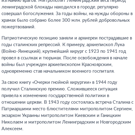
изгнанию врагов. Митрополит Ленинградский весь период
ленинградской блокады находился в городе, регулярно
совершал богослужения. За годы войны, на нужды обороны в
храмах было собрано более 300 млн. рублей добровольных
пожертвований.
Патриотическую позицию заняли и архиереи пострадавшие в
годы сталинских репрессий. К примеру, архиепископ Лука
(Войно-Яинецкий), крупнейший хирург с 1923 по 1941 год
провел в ссылках и тюрьмах. После освобождения в начале
войны был учрежден архиепископом Красноярским,
одновременно став начальником военного госпиталя.
За свою книгу «Очерки гнойной хирургии» в 1944 году
получил Сталинскую премию. Сложившееся ситуация
привела к изменению государственной политики в
отношении церкви. В 1943 году состоялась встреча Сталина с
Патриаршими место блюстителями митрополитом Сергием,
экзархом Украины митрополитом Киевским и Ганицким
Николаем и митрополитом Ленинградским и Новгородским
Алексеем.