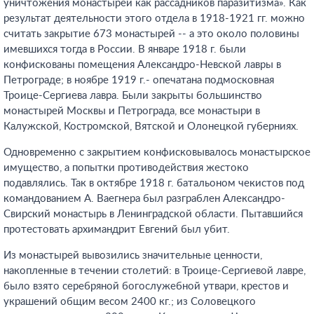
уничтожения монастырей как рассадников паразитизма». Как
результат деятельности этого отдела в 1918-1921 гг. можно
считать закрытие 673 монастырей -- а это около половины
имевшихся тогда в России. В январе 1918 г. были
конфискованы помещения Александро-Невской лавры в
Петрограде; в ноябре 1919 г.- опечатана подмосковная
Троице-Сергиева лавра. Были закрыты большинство
монастырей Москвы и Петрограда, все монастыри в
Калужской, Костромской, Вятской и Олонецкой губерниях.
Одновременно с закрытием конфисковывалось монастырское
имущество, а попытки противодействия жестоко
подавлялись. Так в октябре 1918 г. батальоном чекистов под
командованием А. Ваегнера был разграблен Александро-
Свирский монастырь в Ленинградской области. Пытавшийся
протестовать архимандрит Евгений был убит.
Из монастырей вывозились значительные ценности,
накопленные в течении столетий: в Троице-Сергиевой лавре,
было взято серебряной богослужебной утвари, крестов и
украшений общим весом 2400 кг.; из Соловецкого