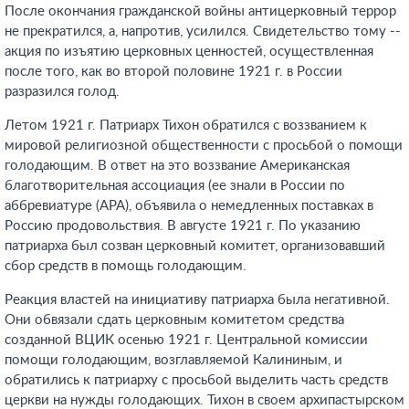
После окончания гражданской войны антицерковный террор
не прекратился, а, напротив, усилился. Свидетельство тому --
акция по изъятию церковных ценностей, осуществленная
после того, как во второй половине 1921 г. в России
разразился голод.
Летом 1921 г. Патриарх Тихон обратился с воззванием к
мировой религиозной общественности с просьбой о помощи
голодающим. В ответ на это воззвание Американская
благотворительная ассоциация (ее знали в России по
аббревиатуре (АРА), объявила о немедленных поставках в
Россию продовольствия. В августе 1921 г. По указанию
патриарха был созван церковный комитет, организовавший
сбор средств в помощь голодающим.
Реакция властей на инициативу патриарха была негативной.
Они обвязали сдать церковным комитетом средства
созданной ВЦИК осенью 1921 г. Центральной комиссии
помощи голодающим, возглавляемой Калининым, и
обратились к патриарху с просьбой выделить часть средств
церкви на нужды голодающих. Тихон в своем архипастырском