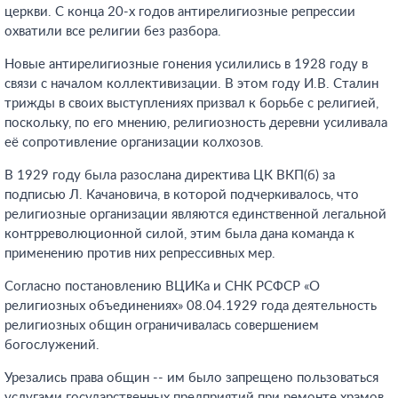
церкви. С конца 20-х годов антирелигиозные репрессии
охватили все религии без разбора.
Новые антирелигиозные гонения усилились в 1928 году в
связи с началом коллективизации. В этом году И.В. Сталин
трижды в своих выступлениях призвал к борьбе с религией,
поскольку, по его мнению, религиозность деревни усиливала
её сопротивление организации колхозов.
В 1929 году была разослана директива ЦК ВКП(б) за
подписью Л. Качановича, в которой подчеркивалось, что
религиозные организации являются единственной легальной
контрреволюционной силой, этим была дана команда к
применению против них репрессивных мер.
Согласно постановлению ВЦИКа и СНК РСФСР «О
религиозных объединениях» 08.04.1929 года деятельность
религиозных общин ограничивалась совершением
богослужений.
Урезались права общин -- им было запрещено пользоваться
услугами государственных предприятий при ремонте храмов.