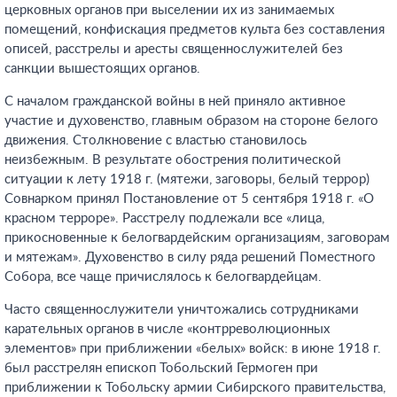
церковных органов при выселении их из занимаемых
помещений, конфискация предметов культа без составления
описей, расстрелы и аресты священнослужителей без
санкции вышестоящих органов.
С началом гражданской войны в ней приняло активное
участие и духовенство, главным образом на стороне белого
движения. Столкновение с властью становилось
неизбежным. В результате обострения политической
ситуации к лету 1918 г. (мятежи, заговоры, белый террор)
Совнарком принял Постановление от 5 сентября 1918 г. «О
красном терроре». Расстрелу подлежали все «лица,
прикосновенные к белогвардейским организациям, заговорам
и мятежам». Духовенство в силу ряда решений Поместного
Собора, все чаще причислялось к белогвардейцам.
Часто священнослужители уничтожались сотрудниками
карательных органов в числе «контрреволюционных
элементов» при приближении «белых» войск: в июне 1918 г.
был расстрелян епископ Тобольский Гермоген при
приближении к Тобольску армии Сибирского правительства,