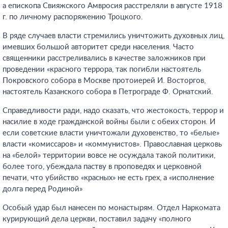
а епископа Свияжского Амвросия расстреляли в августе 1918
г. по личному распоряжению Троцкого.
В ряде случаев власти стремились уничтожить духовных лиц,
имевших большой авторитет среди населения. Часто
священники расстреливались в качестве заложников при
проведении «красного террора, так погибли настоятель
Покровского собора в Москве протоиерей И. Восторгов,
настоятель Казанского собора в Петрограде Ф. Орнатский.
Справедливости ради, надо сказать, что жестокость, террор и
насилие в ходе гражданской войны были с обеих сторон. И
если советские власти уничтожали духовенство, то «белые»
власти «комиссаров» и «коммунистов». Православная церковь
на «белой» территории вовсе не осуждала такой политики,
более того, убеждала паству в проповедях и церковной
печати, что убийство «красных» не есть грех, а «исполнение
долга перед Родиной»
Особый удар был нанесен по монастырям. Отдел Наркомата
курирующий дела церкви, поставил задачу «полного