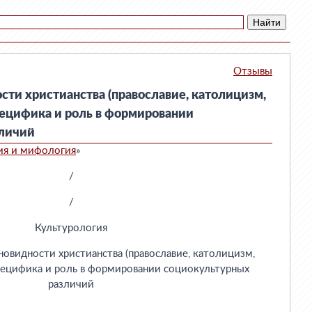
Отзывы
ти христианства (православие, католицизм,
пецифика и роль в формировании
зличий
ия и мифология
»
/
/
Культурология
новидности христианства (православие, католицизм,
специфика и роль в формировании социокультурных
различий