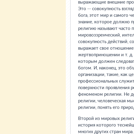
выражающие внешние прояв
Это -- совокупность взгля
бога, этот мир и самого 
знание, которое должно пр
религию называют часто п
мировоззренческий, интел
совокупность действий, с
выражает свое отношение к
жертвоприношении и т. д.
которым должен следоват
богом. И, наконец, это о
организации, такие, как ц
профессиональных служит
поверхности проявления р
феноменом религии. Не д
религии, человеческая мы
религии, понять его приро
Второй из мировых религи
история которого теснейш
многих других стран мира.