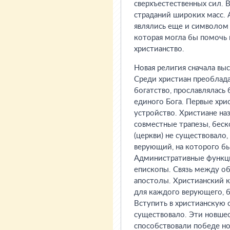
сверхъестественных сил. 
страданий широких масс. 
являлись еще и символом 
которая могла бы помочь 
христианство.
Новая религия сначала выс
Среди христиан преоблад
богатство, прославлялась
единого Бога. Первые хр
устройство. Христиане наз
совместные трапезы, бес
(церкви) не существовало,
верующий, на которого бы
Административные функци
епископы. Связь между о
апостолы. Христианский к
для каждого верующего, 
Вступить в христианскую 
существовало. Эти новшес
способствовали победе но