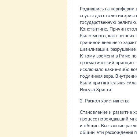
Родившись на периферии в
спустя два столетия хрис
государственную религию
Константине. Причин стол
было много, как внешних 
причиной внешнего харак
цивилизации, разрушение
К тому времени в Риме п
прагматический принцип -
исключало какие-либо во
подлинная вера. Внутрен
были притягательная сила
Иисуса Христа.
2. Раскол христианства
Становление и развитие х
процесс порождавший мно
и общин. Вызванные разл
общин, эти расхождения п