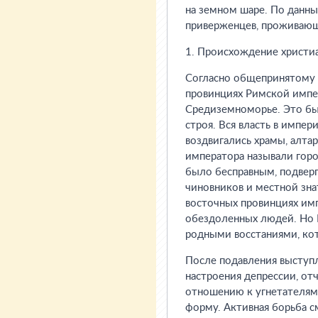
на земном шаре. По данн
приверженцев, проживающи
1. Происхождение христи
Согласно общепринятому мн
провинциях Римской импер
Средиземноморье. Это бы
строя. Вся власть в импер
воздвигались храмы, алтар
императора называли горо
было бесправным, подвер
чиновников и местной зн
восточных провинциях имп
обездоленных людей. Но Р
родными восстаниями, ко
После подавления выступ
настроения депрессии, отч
отношению к угнетателям.
форму. Активная борьба с