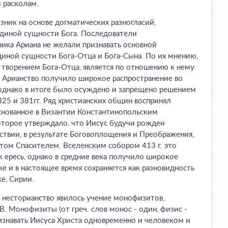
 расколам.
зник на основе догматических разногласий,
единой сущности Бога. Последователи
ика Ариана не желали признавать основной
диной сущности Бога-Отца и Бога-Сына. По их мнению,
и творением Бога-Отца, является по отношению к нему
Арианство получило широкое распространение во
 однако в итоге было осуждено и запрещено решением
325 и 381гг. Ряд христианских общин воспринял
основанное в Византии Константинопольским
оторое утверждало, что Иисус будучи рожден
ствии, в результате Боговоплощения и Преображения,
том Спасителем. Вселенским собором 413 г. это
 ересь, однако в средние века получило широкое
ке и в настоящее время сохраняется как разновидность
ке, Сирии.
 несторианство явилось учение монофизитов,
В. Монофизиты (от греч. слов монос - один, физис -
изнавать Иисуса Христа одновременно и человеком и