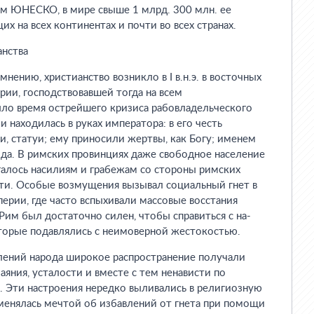
ым ЮНЕСКО, в мире свыше 1 млрд. 300 млн. ее
х на всех континентах и почти во всех странах.
анства
ению, христианство возникло в I в.н.э. в восточных
ии, господствовавшей тогда на всем
ло время острейшего кризиса рабовладельческого
ии находилась в руках императора: в его честь
и, статуи; ему приносили жертвы, как Богу; именем
да. В римских провинциях даже свободное население
галось насилиям и грабежам со стороны римских
ати. Особые возмущения вызывал социальный гнет в
ерии, где часто вспыхивали массовые восстания
им был достаточно силен, чтобы справиться с на-
торые подавлялись с неимоверной жестокостью.
лений народа широкое распространение получали
аяния, усталости и вместе с тем ненависти по
 Эти настроения нередко выливались в религиозную
менялась мечтой об избавлений от гнета при помощи