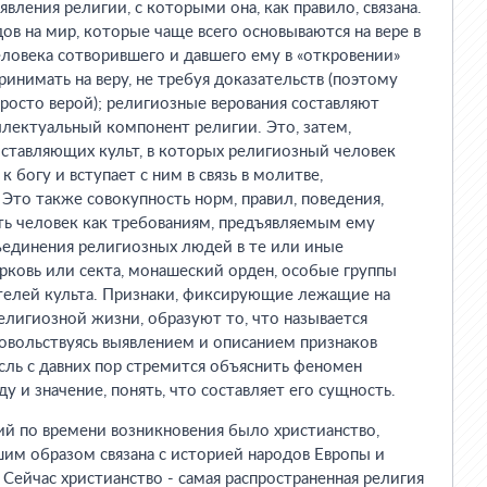
ления религии, с которыми она, как правило, связана.
дов на мир, которые чаще всего основываются на вере в
человека сотворившего и давшего ему в «откровении»
инимать на веру, не требуя доказательств (поэтому
росто верой); религиозные верования составляют
лектуальный компонент религии. Это, затем,
оставляющих культ, в которых религиозный человек
 богу и вступает с ним в связь в молитве,
 Это также совокупность норм, правил, поведения,
ь человек как требованиям, предъявляемым ему
бъединения религиозных людей в те или иные
ерковь или секта, монашеский орден, особые группы
елей культа. Признаки, фиксирующие лежащие на
елигиозной жизни, образуют то, что называется
овольствуясь выявлением и описанием признаков
сль с давних пор стремится объяснить феномен
ду и значение, понять, что составляет его сущность.
й по времени возникновения было христианство,
им образом связана с историей народов Европы и
 Сейчас христианство - самая распространенная религия