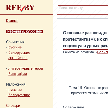
Главная
Рефераты, курсовые
Основные разновиднос
протестантизм): их с
Сочинения
социокультурных ра
-
русские
Работа из раздела: «
Религ
-
белорусские
-
английские
-
литературные герои
-
биографии
Изложения
Тема 15. Основные раз
-
русские
протестантизм): их 
-
белорусские
Словари
Содержание