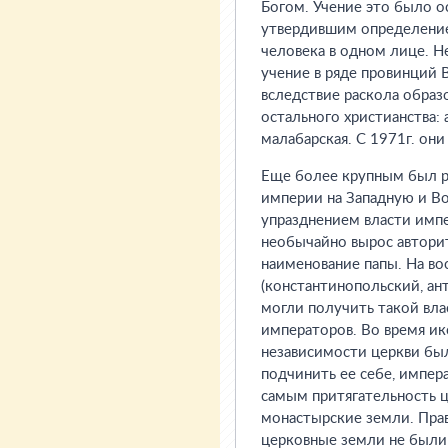
Богом. Учение это было о
утвердившим определение 
человека в одном лице. Н
учение в ряде провинций В
вследствие раскола образ
остального христианства: 
малабарская. С 1971г. он
Еще более крупным был ра
империи на Западную и Вос
упразднением власти импе
необычайно вырос авторит
наименование папы. На вос
(константинопольский, ан
могли получить такой вла
императоров. Во время ико
независимости церкви бы
подчинить ее себе, импер
самым притягательность 
монастырские земли. Прав
церковные земли не были