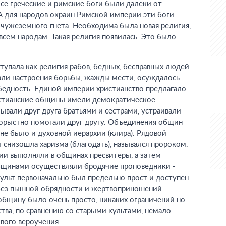
Все греческие и римские боги были далеки от
А для народов окраин Римской империи эти боги
чужеземного гнета. Необходима была новая религия,
всем народам. Такая религия появилась. Это было
тупала как религия рабов, бедных, бесправных людей.
али настроения борьбы, жажды мести, осуждалось
 бедность. Единой империи христианство предлагало
истианские общины имели демократическое
ывали друг друга братьями и сестрами, устраивали
корыстно помогали друг другу. Объединения общин
 не было и духовной иерархии (клира). Рядовой
 снизошла харизма (благодать), назывался пророком.
и выполняли в общинах пресвитеры, а затем
бщинами осуществляли бродячие проповедники -
ульт первоначально был предельно прост и доступен
без пышной обрядности и жертвоприношений.
общину было очень просто, никаких ограничений но
тва, по сравнению со старыми культами, немало
вого вероучения.