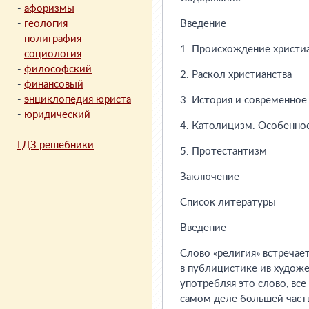
-
афоризмы
-
геология
Введение
-
полиграфия
1. Происхождение христи
-
социология
-
философский
2. Раскол христианства
-
финансовый
-
энциклопедия юриста
3. История и современное
-
юридический
4. Католицизм. Особеннос
ГДЗ решебники
5. Протестантизм
Заключение
Список литературы
Введение
Слово «религия» встречает
в публицистике ив художе
употребляя это слово, все
самом деле большей часть