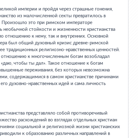
еликой империи и пройдя через страшные гонения,
тианство из малочисленной секты превратилось в
. Произошло это при римском императоре
ь необычной стойкости и жизненности христианства
по отношению к нему, так и внутренних. Основной
тера был общий духовный кризис древне-римской
 ее традиционных религиозно-нравственных ценностей.
о отношению к многочисленным богам возобладал
 «даю, чтобы ты дал». Такое отношение к богам
звышенные переживания, без которых невозможна
ними, содержащимися в самом христианстве причинами
 его духовно-нравственных идей и сама личность
ристианства представляло собой противоречивый
жество расхождений во взглядах отдельных христиан
ичиями социальной и религиозной жизни христианских
риводили к образованию различных направлений в