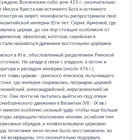
суждено Вселенским собо-ром 415 г., окончательно
Иисуса Христа как истинного Бога и истинного
есмотря на запрет, монофизиты распространили свое
изантийской империи (Еги-пет, Сирия, Армения), где
овались церкви, до сих пор стоящие особняком от
армянская, эфиопская, коптская, сирийская и
и стали называться древними восточными церквами.
скол в XI в., обусловленный разделением Римской
точную. На западе в связи с упадком, а потом и
ратора и распадом империи (около 476 г.),
ет главы церкви - римского епископа, получившего
токе, где империя сохранилась, патриархи церквей
тиохийский, александрийский, иерусалимский) не
сти. Они почти не пытались выйти из-под опеки
ноборческого движения в Византии (VII - IX вв.)
л нанесен особенно сильный удар: чтобы еще больше
аторы запрещали поклонение иконам, ослабляя тем
церковных обрядов, и конфисковывали церковно-
да, почитание икон позже было восстановлено, но
 ей возвращены, что окончательно подорвало