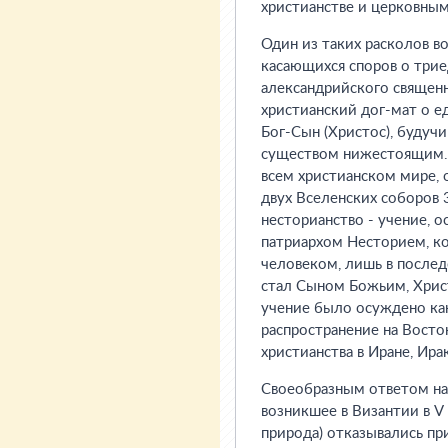
христианстве и церковным
Один из таких расколов во
касающихся споров о три
александрийского священн
христианский дог-мат о е
Бог-Сын (Христос), будуч
существом нижестоящим. 
всем христианском мире,
двух Вселенских соборов 
несторианство - учение, 
патриархом Несторием, к
человеком, лишь в послед
стал Сыном Божьим, Хрис
учение было осуждено как
распространение на Восто
христианства в Иране, Ира
Своеобразным ответом на
возникшее в Византии в V 
природа) отказывались пр