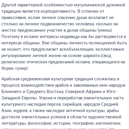
Другой характерной особенностью мусульманской духовной
традиции является корпоративность. В отличие от
православия, ислам личное спасение души возлагает не
столько на личное подвижничество человека, сколько на
жестко предписанное участие в делах общины (уммы).
Поэтому в исламе интересы индивида как бы растворяются в
интересах общины. Вне общины личность полноценной быть
не может, что предполагает всеобъемлющее, коллективное
регулирование личной жизни на основе шариата (свод
религиозно-этических предписаний ислама, опирающихся на
Коран, сунну).
Арабская средневековая культурная традиция сложилась в
процессе взаимодействия арабов и завоеванных ими народов
Ближнего и Среднего Востока, Северной Африки и Юго-
Западной Европы. Усвоив и переработав значительную часть
культурного наследия персов, сирийцев, народов Средней
Азии, иудеев, а также наследие античной культуры, арабы
достигли значительных успехов в области художественной
литературы, философии, истории, географии, математики,