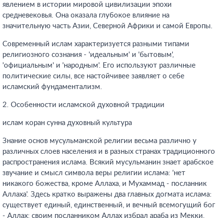
явлением в истории мировой цивилизации эпохи
средневековья. Она оказала глубокое влияние на
значительную часть Азии, Северной Африки и самой Европы.
Современный ислам характеризуется разными типами
религиозного сознания - 'идеальным' и 'бытовым',
'официальным' и 'народным'. Его используют различные
политические силы, все настойчивее заявляет о себе
исламский фундаментализм.
2. Особенности исламской духовной традиции
ислам коран сунна духовный культура
Знание основ мусульманской религии весьма различно у
различных слоев населения и в разных странах традиционного
распространения ислама. Всякий мусульманин знает арабское
звучание и смысл символа веры религии ислама: 'нет
никакого божества, кроме Аллаха, и Мухаммад - посланник
Аллаха'. Здесь кратко выражены два главных догмата ислама:
существует единый, единственный, и вечный всемогущий бог
- Аллах; своим посланником Аллах избрал араба из Мекки,