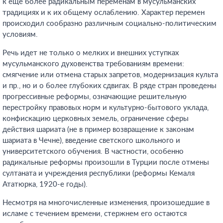
к еще более радикальным переменам в мусульманских
традициях и к их общему ослаблению. Характер перемен
происходил сообразно различным социально-политическим
условиям.
Речь идет не только о мелких и внешних уступках
мусульманского духовенства требованиям времени:
смягчение или отмена старых запретов, модернизация культа
и пр., но и о более глубоких сдвигах. В ряде стран проведены
прогрессивные реформы, означающие решительную
перестройку правовых норм и культурно-бытового уклада,
конфискацию церковных земель, ограничение сферы
действия шариата (не в пример возвращение к законам
шариата в Чечне), введение светского школьного и
университетского обучения. В частности, особенно
радикальные реформы произошли в Турции после отмены
султаната и учреждения республики (реформы Кемаля
Ататюрка, 1920-е годы).
Несмотря на многочисленные изменения, произошедшие в
исламе с течением времени, стержнем его остаются