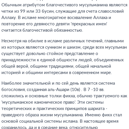
Обычным атрибутом благочестивого мусульманина являются
четки из 99 или 33 бусин, служащие для счета славословий
Аллаху. В исламе многократное восхваление Аллаха и
повторение его девяносто девяти 'прекрасных имен'
считается благочестивой обязанностью.
Несмотря на обилие в исламе различных течений, главными
из которых являются суннизм и шиизм, среди всех мусульман
существует довольно стойкое представление о
принадлежности к единой общности людей, объединенных
общей верой, общими традициями, общей начальной
историей и общими интересами в современном мире.
Наиболее значительной и по сей день является система
богословия, созданная аль-Ашари (10в) . В 7 -10 вв.
сложились и основные толки фикха, обычно трактуемого как
'мусульманское каноническое право'. Эти системы
теоретических и практических принципов шариата -
праведного образа жизни мусульманина. Именно фикх стал
основой социальной системы ислама. В настоящее время
сохранилось, да и в средние века, относительно