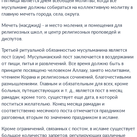
Пятница является днем всеобщей молитвы, когда все
мусульмане должны собираться на коллективную молитву в
главную мечеть города, села, округа.
Мечеть (масджид) - и место моления, и помещения для
религиозных школ, и центр религиозных проповедей и
диспутов.
Третьей ритуальной обязанностью мусульманина является
пост (саум). Мусульманский пост заключается в воздержании
от пищи, питья и развлечений. Все время должно быть в
принципе посвящено человеком Аллаху, занято молитвами,
чтением Корана и религиозных сочинений, благочестивыми
размышлениями. Главным и обязательным для всех, кроме
больных, путешествующих и т. д., является пост в месяц
рамадан; кроме того, существует еще дата, в которой
поститься желательно. Конец месяца рамадан и
соответственно месячного поста отмечается праздником
разговенья, вторым по значению праздником в исламе.
Кроме ограничений, связанных с постом, в исламе существует
большое количество запретов, регулирующих различные