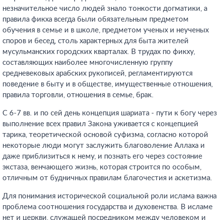
незначительное число людей знало тонкости догматики, а
правила фикха всегда были обязательным предметом
обучения в семье и в школе, предметом ученых и неученых
споров и бесед, столь характерных для быта жителей
мусульманских городских кварталах. В трудах по фикху,
составляющих наиболее многочисленную группу
средневековых арабских рукописей, регламентируются
поведение в быту и в обществе, имущественные отношения,
правила торговли, отношения в семье, брак.
С 6-7 вв. и по сей день концепция шариата - пути к богу через
выполнение всех правил Закона уживается с концепцией
тарика, теоретической основой суфизма, согласно которой
некоторые люди могут заслужить благоволение Аллаха и
даже приблизиться к нему, и познать его через состояние
экстаза, венчающего жизнь, которая строится по особым,
отличным от будничных правилам благочестия и аскетизма.
Для понимания исторической социальной роли ислама важна
проблема соотношения государства и духовенства. В исламе
нет и церкви, служащей посредником между человеком и