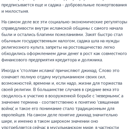
предписывается еще и садака - добровольные пожертвования
и милостыня.
На самом деле все эти социально-экономические регуляторы
справедливости внутри исламской общины с самого начала
были и остались благими пожеланиями. Закят быстро стал
обычным государственным налогом, садака шла на нужды
религиозного культа, запреты на ростовщичество легко
обходились оформлением дачи денег в рост как совместного
финансового предприятия кредитора и должника.
Иногда к 'столпам ислама' причисляют джихад. Слово это
означает полную отдачу мусульманином своих сил,
возможностей, времени и, если надо, жизни для торжества
своей религии. В большинстве случаев в средние века это
сводилось к участию в вооруженной борьбе с 'неверными', а
значение термина - соответственно к понятию 'священная
война', и такое его понимание стало традиционным для
европейцев. На самом деле понятие джихад значительно
шире, и именно в таком широком значении оно
употребляется сейчас в мусульманском мире, в частности