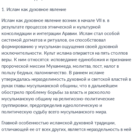
1. Ислам как духовное явление
Ислам как духовное явление возник в начале VII в. в
результате процессов этнической и культурной
консолидации и интеграции Аравии. Ислам стал особой
системой догматов и ритуалов, он способствовал
формированию у мусульман ощущения своей духовной
исключительности. Культ ислама опирается на пять столпов
веры. К ним относятся: исповедание единобожия и признание
пророческой миссии Мухаммеда, молитва, пост, налог в
пользу бедных, паломничество. В раннем исламе
утверждалась неразделимость духовной и светской властей в
руках главы мусульманской общины, что в дальнейшем
обострило проблему борьбы за власть и раскололо
мусульманскую общину на религиозно-политические
группировки, предопределив идеологическую и
политическую судьбу всего мусульманского мира.
Главной особенностью исламской духовной традиции,
отличающей ее от всех других, является нераздельность в ней