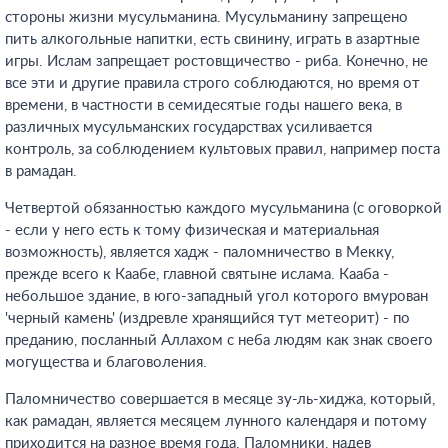
стороны жизни мусульманина. Мусульманину запрещено
пить алкогольные напитки, есть свинину, играть в азартные
игры. Ислам запрещает ростовщичество - риба. Конечно, не
все эти и другие правила строго соблюдаются, но время от
времени, в частности в семидесятые годы нашего века, в
различных мусульманских государствах усиливается
контроль, за соблюдением культовых правил, например поста
в рамадан.
Четвертой обязанностью каждого мусульманина (с оговоркой
- если у него есть к тому физическая и материальная
возможность), является хадж - паломничество в Мекку,
прежде всего к Каабе, главной святыне ислама. Кааба -
небольшое здание, в юго-западный угол которого вмурован
'черный камень' (издревле хранящийся тут метеорит) - по
преданию, посланный Аллахом с неба людям как знак своего
могущества и благоволения.
Паломничество совершается в месяце зу-ль-хиджа, который,
как рамадан, является месяцем лунного календаря и потому
приходится на разное время года. Паломники, надев