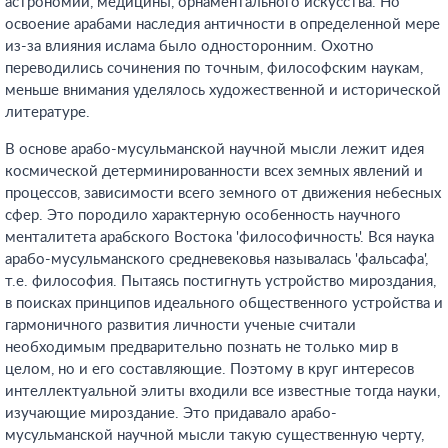
астрономии, медицины, орнаментального искусства. Но
освоение арабами наследия античности в определенной мере
из-за влияния ислама было односторонним. Охотно
переводились сочинения по точным, философским наукам,
меньше внимания уделялось художественной и исторической
литературе.
В основе арабо-мусульманской научной мысли лежит идея
космической детерминированности всех земных явлений и
процессов, зависимости всего земного от движения небесных
сфер. Это породило характерную особенность научного
менталитета арабского Востока 'философичность'. Вся наука
арабо-мусульманского средневековья называлась 'фальсафа',
т.е. философия. Пытаясь постигнуть устройство мироздания,
в поисках принципов идеального общественного устройства и
гармоничного развития личности ученые считали
необходимым предварительно познать не только мир в
целом, но и его составляющие. Поэтому в круг интересов
интеллектуальной элиты входили все известные тогда науки,
изучающие мироздание. Это придавало арабо-
мусульманской научной мысли такую существенную черту,