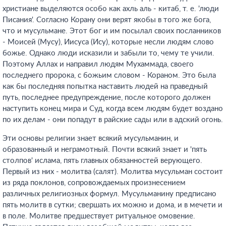
христиане выделяются особо как ахль аль - китаб, т. е. 'люди
Писания'. Согласно Корану они верят якобы в того же бога,
что и мусульмане. Этот бог и им посылал своих посланников
- Моисей (Мусу), Иисуса (Ису), которые несли людям слово
божье. Однако люди исказили и забыли то, чему те учили.
Поэтому Аллах и направил людям Мухаммада, своего
последнего пророка, с божьим словом - Кораном. Это была
как бы последняя попытка наставить людей на праведный
путь, последнее предупреждение, после которого должен
наступить конец мира и Суд, когда всем людям будет воздано
по их делам - они попадут в райские сады или в адский огонь.
Эти основы религии знает всякий мусульманин, и
образованный и неграмотный. Почти всякий знает и 'пять
столпов' ислама, пять главных обязанностей верующего.
Первый из них - молитва (салят). Молитва мусульман состоит
из ряда поклонов, сопровождаемых произнесением
различных религиозных формул. Мусульманину предписано
пять молитв в сутки; свершать их можно и дома, и в мечети и
в поле. Молитве предшествует ритуальное омовение.