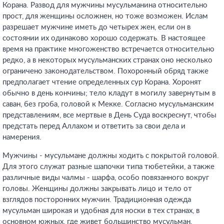
Корана. Развод для мужчины мусульманина относительно
прост, для женщины осложнен, но тоже возможен. Ислам
разрешает мужчине иметь до четырех жен, если он в
состоянии их одинаково хорошо содержать. В настоящее
время на практике многоженство встречается относительно
редко, а в некоторых мусульманских странах оно несколько
ограничено законодательством. Похоронный обряд также
предполагает чтение определенных сур Корана. Хоронят
обычно в день кончины; тело кладут в могилу завернутым в
саван, без гроба, головой к Мекке. Согласно мусульманским
представлениям, все мертвые в День Суда воскреснут, чтобы
предстать перед Аллахом и ответить за свои дела и
намерения.
Мужчины - мусульмане должны ходить с покрытой головой.
Для этого служат разные шапочки типа тюбетейки, а также
различные виды чалмы - шарфа, особо повязанного вокруг
головы. Женщины должны закрывать лицо и тело от
взглядов посторонних мужчин. Традиционная одежда
мусульман широкая и удобная для носки в тех странах, в
основном южных, где живет большинство мусульман.