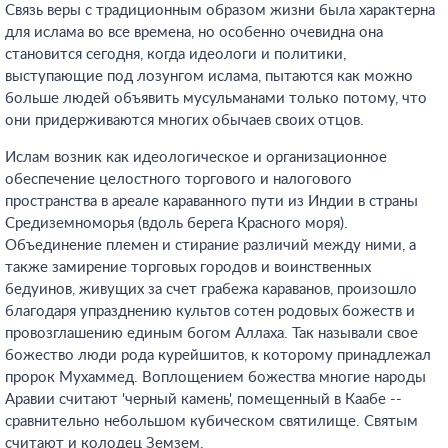
Связь веры с традиционным образом жизни была характерна
для ислама во все времена, но особенно очевидна она
становится сегодня, когда идеологи и политики,
выступающие под лозунгом ислама, пытаются как можно
больше людей объявить мусульманами только потому, что
они придерживаются многих обычаев своих отцов.
Ислам возник как идеологическое и организационное
обеспечение целостного торгового и налогового
пространства в ареале караванного пути из Индии в страны
Средиземноморья (вдоль берега Красного моря).
Объединение племен и стирание различий между ними, а
также замирение торговых городов и воинственных
бедуинов, живущих за счет грабежа караванов, произошло
благодаря упразднению культов сотен родовых божеств и
провозглашению единым богом Аллаха. Так называли свое
божество люди рода курейшитов, к которому принадлежал
пророк Мухаммед. Воплощением божества многие народы
Аравии считают 'черный камень', помещенный в Каабе --
сравнительно небольшом кубическом святилище. Святым
считают и колодец Земзем.