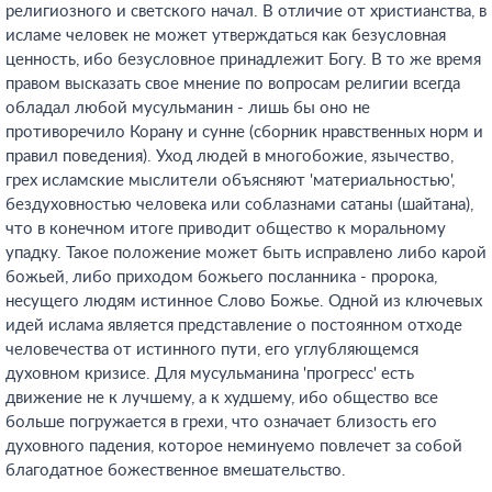
религиозного и светского начал. В отличие от христианства, в
исламе человек не может утверждаться как безусловная
ценность, ибо безусловное принадлежит Богу. В то же время
правом высказать свое мнение по вопросам религии всегда
обладал любой мусульманин - лишь бы оно не
противоречило Корану и сунне (сборник нравственных норм и
правил поведения). Уход людей в многобожие, язычество,
грех исламские мыслители объясняют 'материальностью',
бездуховностью человека или соблазнами сатаны (шайтана),
что в конечном итоге приводит общество к моральному
упадку. Такое положение может быть исправлено либо карой
божьей, либо приходом божьего посланника - пророка,
несущего людям истинное Слово Божье. Одной из ключевых
идей ислама является представление о постоянном отходе
человечества от истинного пути, его углубляющемся
духовном кризисе. Для мусульманина 'прогресс' есть
движение не к лучшему, а к худшему, ибо общество все
больше погружается в грехи, что означает близость его
духовного падения, которое неминуемо повлечет за собой
благодатное божественное вмешательство.