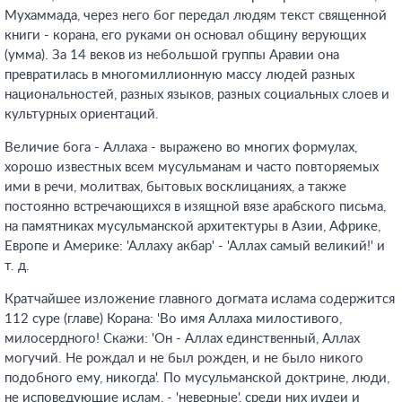
Мухаммада, через него бог передал людям текст священной
книги - корана, его руками он основал общину верующих
(умма). За 14 веков из небольшой группы Аравии она
превратилась в многомиллионную массу людей разных
национальностей, разных языков, разных социальных слоев и
культурных ориентаций.
Величие бога - Аллаха - выражено во многих формулах,
хорошо известных всем мусульманам и часто повторяемых
ими в речи, молитвах, бытовых восклицаниях, а также
постоянно встречающихся в изящной вязе арабского письма,
на памятниках мусульманской архитектуры в Азии, Африке,
Европе и Америке: 'Аллаху акбар' - 'Аллах самый великий!' и
т. д.
Кратчайшее изложение главного догмата ислама содержится
112 суре (главе) Корана: 'Во имя Аллаха милостивого,
милосердного! Скажи: 'Он - Аллах единственный, Аллах
могучий. Не рождал и не был рожден, и не было никого
подобного ему, никогда'. По мусульманской доктрине, люди,
не исповедующие ислам, - 'неверные', среди них иудеи и