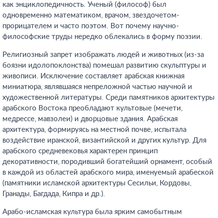
как энциклопедичность. Ученый (философ) был
одновременно математиком, врачом, звездочетом-
прорицателем и часто поэтом. Вот почему научно-
философские труды нередко облекались в форму поэзии.
Религиозный запрет изображать людей и животных (из-за
боязни идолопоклонства) помешал развитию скульптуры и
живописи. Исключение составляет арабская книжная
миниатюра, являвшаяся непреложной частью научной и
художественной литературы. Среди памятников архитектуры
арабского Востока преобладают культовые (мечети,
медрессе, мавзолеи) и дворцовые здания. Арабская
архитектура, формируясь на местной почве, испытала
воздействие иранской, византийской и других культур. Для
арабского средневековья характерен принцип
декоративности, породивший богатейший орнамент, особый
в каждой из областей арабского мира, именуемый арабеской
(памятники исламской архитектуры Сесильи, Кордовы,
Гранады, Багдада, Кипра и др.).
Арабо-исламская культура была ярким самобытным