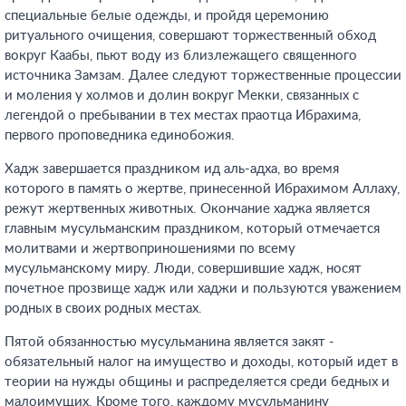
специальные белые одежды, и пройдя церемонию
ритуального очищения, совершают торжественный обход
вокруг Каабы, пьют воду из близлежащего священного
источника Замзам. Далее следуют торжественные процессии
и моления у холмов и долин вокруг Мекки, связанных с
легендой о пребывании в тех местах праотца Ибрахима,
первого проповедника единобожия.
Хадж завершается праздником ид аль-адха, во время
которого в память о жертве, принесенной Ибрахимом Аллаху,
режут жертвенных животных. Окончание хаджа является
главным мусульманским праздником, который отмечается
молитвами и жертвоприношениями по всему
мусульманскому миру. Люди, совершившие хадж, носят
почетное прозвище хадж или хаджи и пользуются уважением
родных в своих родных местах.
Пятой обязанностью мусульманина является закят -
обязательный налог на имущество и доходы, который идет в
теории на нужды общины и распределяется среди бедных и
малоимущих. Кроме того, каждому мусульманину