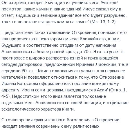
Он из храма, говорит Ему один из учеников его: Учитель!
посмотри, какие камни и какие здания! Иисус сказал ему в
ответ: видишь сии великие здания? всё это будет разрушено,
так что не останется здесь камня на камне.' (Мк. 13, 1-2).
Представители таких толкований Откровения, понимают его
как пророчество в некотором смысле ближайшего, к ним,
будущего и соответственно отодвигают дату написания
Апокалипсиса на более ранний срок, до 70 г. Это вступает в
противовес с широко распространенной и признающейся
сегодня датировкой, предложенной Иринеем Лионским, т.е. в
середине 90-х гг. Такие толкования актуальны для первых ее
читателей и позволяют относиться к тому, что Откровение
Иоанна Богослова оформлено как послание конкретному
адресату 'Иоанн семи церквам, находящимся в Асии' (Откр. 1,
4-5). Недостатком этого вида является толкование
отдельных мест Апокалипсиса со своей позиции, и отрицание
эсхатологического характера книги.
С точки зрения сравнительного богословия в Откровении
находят влияния современных ему религиозных