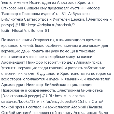
'некто, именем Иоанн, один из Апостолов Христа, в
Откровении бывшем ему предсказал.'.Иустин Философ
'Разговор с Трифоном иудеем' гл. 81. Азбука веры.
Библиотека Святых отцов и Учителей Церкви. [Электронный
ресурс] // URL: http: //azbyka.ru/otechnik/?
Iustin_Filosof/s_trifonom=81
Появление книги Откровения, в начинающиеся времена
кровавых гонений, было особенно важным и значимым для
верующих, дабы подать им руку помощи в тяжелых
испытаниях и утешение в скорбные минуты жизни.
Архимандрит Никифор говорит, что цель Апокалипсиса:
'утешить верующих среди гонений и рассеять заботливые
опасения их на счет будущности Христианства, на которое со
всех сторон ополчаются и иудеи, и язычники, и лжеучители'.
Архимандрит Никифор. Библейская энциклопедия.
Православие и современность. Электронная библиотека.
[Электронный ресурс] // URL: http: //lib. eparhia-
saratov.ru/books/13n/nikifor/encyclopedia/315.html
С этой
точкой зрения согласен и архиепископ Аверкий (Таушев).
Особой миссией возложенной на книгу Апокалипсис, было