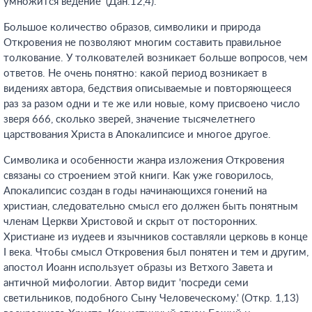
умножится ведение' (Дан.12,4).
Большое количество образов, символики и природа
Откровения не позволяют многим составить правильное
толкование. У толкователей возникает больше вопросов, чем
ответов. Не очень понятно: какой период возникает в
видениях автора, бедствия описываемые и повторяющееся
раз за разом одни и те же или новые, кому присвоено число
зверя 666, сколько зверей, значение тысячелетнего
царствования Христа в Апокалипсисе и многое другое.
Символика и особенности жанра изложения Откровения
связаны со строением этой книги. Как уже говорилось,
Апокалипсис создан в годы начинающихся гонений на
христиан, следовательно смысл его должен быть понятным
членам Церкви Христовой и скрыт от посторонних.
Христиане из иудеев и язычников составляли церковь в конце
I века. Чтобы смысл Откровения был понятен и тем и другим,
апостол Иоанн использует образы из Ветхого Завета и
античной мифологии. Автор видит 'посреди семи
светильников, подобного Сыну Человеческому.' (Откр. 1,13)