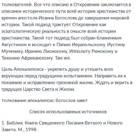
толкователей. Все что описано в Откровении заключается в
описании исторического пути всей истории христианства от
времен апостола Иоанна Богослова до завершения мировой
истории. Такой подход трактует Откровение как
эсхатологическую реальность в смысле всей истории
христианства. Такой тот подход был собран блаженным
Августином и восходит к Папию Иерапольскому, Иустину
Мученику, Иринею Лионскому, Ипполиту Римскому и
Тихонию Африканскому. Там же.
Цель Апокалипсиса - укрепить душу и утешить всех
верующих перед грядущими испытаниями. Направить их к
покаянию и исправлению греховной жизни. Ждать и верить в
грядущее Царство Света и Жизни.
толкование апокалипсис богослов завет
Список использованных источников
1. Библия. Книги Священного Писания Ветхого и Нового
Завета. М., 1998.