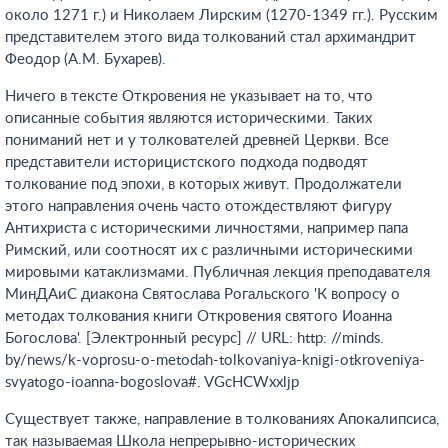
около 1271 г.) и Николаем Лирским (1270-1349 гг.). Русским
представителем этого вида толкований стал архимандрит
Феодор (А.М. Бухарев).
Ничего в тексте Откровения не указывает на то, что
описанные события являются историческими. Таких
пониманий нет и у толкователей древней Церкви. Все
представители историцистского подхода подводят
толкование под эпохи, в которых живут. Продолжатели
этого направления очень часто отождествляют фигуру
Антихриста с историческими личностями, например папа
Римский, или соотносят их с различными историческими
мировыми катаклизмами. Публичная лекция преподавателя
МинДАиС диакона Святослава Рогальского 'К вопросу о
методах толкования книги Откровения святого Иоанна
Богослова'. [Электронный ресурс] // URL: http: //minds.
by/news/k-voprosu-o-metodah-tolkovaniya-knigi-otkroveniya-
svyatogo-ioanna-bogoslova#. VGcHCWxxljp
Существует также, направление в толкованиях Апокалипсиса,
так называемая Школа непрерывно-исторических