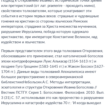
Подход к Откровению Иоанна с исторической точки зрения
или претеристский (от лат. praeterire - проходить мимо),
свойственен толкователям, которые усматривают эти
события в истории первых веков: страшные и чудовищные
гонения на христиан со стороны языческих Римских
императоров, страдания за Христа множества мучеников,
разрушение Иерусалима, победа которую одержало
христианство, при императоре Константине Великом, над
иудейством и язычеством.
Первым представителем этого вида толкования Откровения,
обосновавшим его применение, стал католический богослов
эпохи контрреформации Луис Алькасар (1554-1613 гг.) и
позднее Гуго Гроцием (1583-1645 гг.) и Жаком Боссюэ (1627-
1704 гг.). Данные виды толкований Апокалипсиса имеют
большое распространение в североамериканской
библеистикеНебольсин.А.С. Методы интерпретации,
эсхатология и структура Откровения Иоанна Богослова //
Вестник ПСТГУ. Серия 1: Богословие. Философия. 2010. Вып.
3 (31).С. 57
, истолковывая это как пророчество о разрушении
Иерусалима и катастрофе иудейства 70 г.: 'И когда выходил