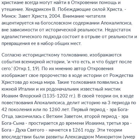
христиане всегда могут найти в Откровении помощь и
утешение. Хендриксен В. Побеждающие силой Христа. -
Минск: Завет Христа, 2004.
Внимание читателя
акцентируется на богословском содержании Апокалипсиса,
вне зависимости от исторической реальности. Недостаток
идеалистического подхода состоит в отрыве от реальности и
превращения ее в набор общих мест.
Согласно историцисткому толкованию, изображаются
события всемирной истории, 'и что есть, и что будет после
сего.' (Откр.1, 19). По их мнению автор Откровения
изображает свое пророчество в ходе истории от Рождества
Христова до конца мира. Такие толкования появились в
южной Италии и их родоначальник известный мистик
Иоахим Флорский (1135-1202 гг.). В своей теории он, в ходе
повествования Апокалипсиса, делит историю на 3 периода по
42 поколения или по 1260 лет. Первый период - эра Бога-
Отца, закончилась с Ветхим Заветом, второй период - эра
Бога-Сына - простирается до времени Иоахима, третья эра -
Бога - Духа Святого - начнется в 1261 году. Эти теории
впоследствии были развиты Александром Миноритом (умер