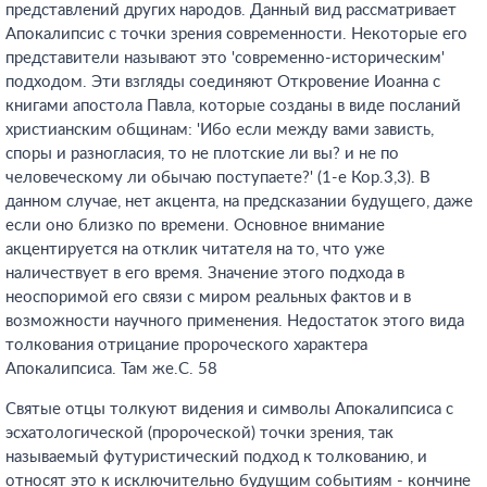
представлений других народов. Данный вид рассматривает
Апокалипсис с точки зрения современности. Некоторые его
представители называют это 'современно-историческим'
подходом. Эти взгляды соединяют Откровение Иоанна с
книгами апостола Павла, которые созданы в виде посланий
христианским общинам: 'Ибо если между вами зависть,
споры и разногласия, то не плотские ли вы? и не по
человеческому ли обычаю поступаете?' (1-е Кор.3,3). В
данном случае, нет акцента, на предсказании будущего, даже
если оно близко по времени. Основное внимание
акцентируется на отклик читателя на то, что уже
наличествует в его время. Значение этого подхода в
неоспоримой его связи с миром реальных фактов и в
возможности научного применения. Недостаток этого вида
толкования отрицание пророческого характера
Апокалипсиса. Там же.С. 58
Святые отцы толкуют видения и символы Апокалипсиса с
эсхатологической (пророческой) точки зрения, так
называемый футуристический подход к толкованию, и
относят это к исключительно будущим событиям - кончине