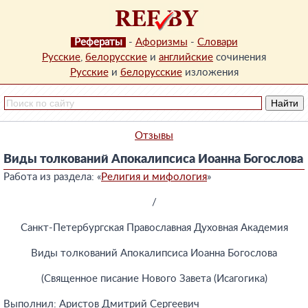
Рефераты
-
Афоризмы
-
Словари
Русские
,
белорусские
и
английские
сочинения
Русские
и
белорусские
изложения
Отзывы
Виды толкований Апокалипсиса Иоанна Богослова
Работа из раздела: «
Религия и мифология
»
/
Санкт-Петербургская Православная Духовная Академия
Виды толкований Апокалипсиса Иоанна Богослова
(Священное писание Нового Завета (Исагогика)
Выполнил: Аристов Дмитрий Сергеевич