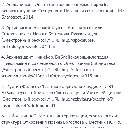
2. Апокалипсис. Опыт подстрочного комментария (на
основании учения Священного Писания и святых отцов). - М.:
Благовест, 2014.
3. Архиепископ Аверкий Таушев. Апокалипсис или
Откровения св. Иоанна Богослова. Русская идея.
[Электронный ресурс] // URL: http://apocalypse.
orthodoxy.ru/averkij/04. htm
4. Архимандрит Никифор. Библейская энциклопедия.
Православие и современность. Электронная библиотека.
[Электронный ресурс] // URL: http://lib. eparhia-
saratov.ru/books/13n/nikifor/encyclopedia/315.html
5. Иустин Философ 'Разговор с Трифоном иудеем' гл.81.
Азбука веры. Библиотека Святых отцов и Учителей Церкви.
[Электронный ресурс] // URL: http://azbyka.ru/otechnik/?
Iustin_Filosof/s_trifonom=81
6. Небольсин.А.С. Методы интерпретации, эсхатология и
структура Откровения Иоанна Богослова // Вестник ПСТГУ.