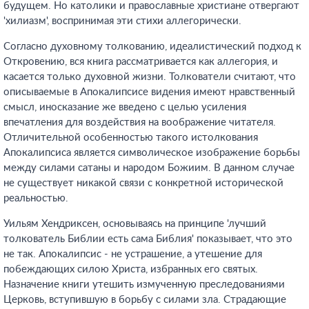
будущем. Но католики и православные христиане отвергают
'хилиазм', воспринимая эти стихи аллегорически.
Согласно духовному толкованию, идеалистический подход к
Откровению, вся книга рассматривается как аллегория, и
касается только духовной жизни. Толкователи считают, что
описываемые в Апокалипсисе видения имеют нравственный
смысл, иносказание же введено с целью усиления
впечатления для воздействия на воображение читателя.
Отличительной особенностью такого истолкования
Апокалипсиса является символическое изображение борьбы
между силами сатаны и народом Божиим. В данном случае
не существует никакой связи с конкретной исторической
реальностью.
Уильям Хендриксен, основываясь на принципе 'лучший
толкователь Библии есть сама Библия' показывает, что это
не так. Апокалипсис - не устрашение, а утешение для
побеждающих силою Христа, избранных его святых.
Назначение книги утешить измученную преследованиями
Церковь, вступившую в борьбу с силами зла. Страдающие