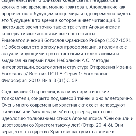
свидетельствует о близком конце света. Не вдаваясь в
хронологию времени, можно трактовать Апокалипсис как
пророчество о будущем конце мира и одновременно видеть
это 'будущее' в то время в которое живет читающий. В
настоящее время точно также трактуют Апокалипсис и
консервативные англоязычные протестанты.
Римокатолический богослов Франсиско Риберо (1537-1591
гг.) обосновал это в эпоху контрреформации, в полемике с
актуализирующими протестантскими толкованиями и
выдвигал на первый план. Небольсин А.С. Методы
интерпретации, эсхатология и структура Откровения Иоанна
Богослова // Вестник ПСТГУ. Серия 1: Богословие.
Философия. 2010. Вып. 3 (31).С. 59
Содержание Откровения, как пишут христианские
толкователи, сокрыто под завесой тайны и оно аллегорично.
Очень много современных христианских сект исповедуют
'хилиазм' или 'милленаризм' и подтверждают свою
идеологию толкованием стихов Апокалипсиса: 'Они ожили и
царствовали со Христом тысячу лет.' (Откр. 20, 4-6). Они
верят, что это царство Христово наступит на земле в