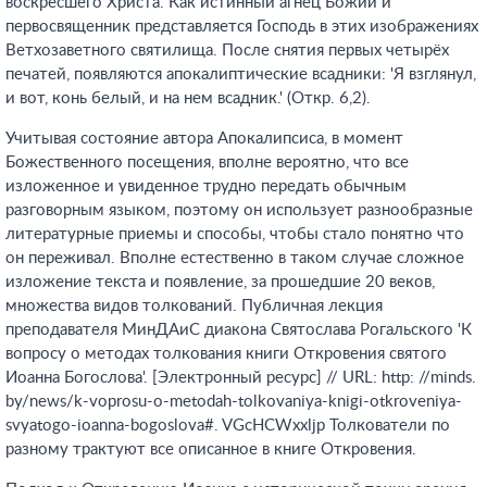
воскресшего Христа. Как истинный агнец Божий и
первосвященник представляется Господь в этих изображениях
Ветхозаветного святилища. После снятия первых четырёх
печатей, появляются апокалиптические всадники: 'Я взглянул,
и вот, конь белый, и на нем всадник.' (Откр. 6,2).
Учитывая состояние автора Апокалипсиса, в момент
Божественного посещения, вполне вероятно, что все
изложенное и увиденное трудно передать обычным
разговорным языком, поэтому он использует разнообразные
литературные приемы и способы, чтобы стало понятно что
он переживал. Вполне естественно в таком случае сложное
изложение текста и появление, за прошедшие 20 веков,
множества видов толкований. Публичная лекция
преподавателя МинДАиС диакона Святослава Рогальского 'К
вопросу о методах толкования книги Откровения святого
Иоанна Богослова'. [Электронный ресурс] // URL: http: //minds.
by/news/k-voprosu-o-metodah-tolkovaniya-knigi-otkroveniya-
svyatogo-ioanna-bogoslova#. VGcHCWxxljp
Толкователи по
разному трактуют все описанное в книге Откровения.