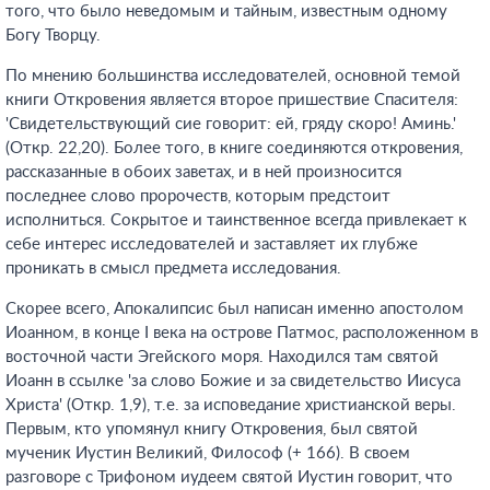
того, что было неведомым и тайным, известным одному
Богу Творцу.
По мнению большинства исследователей, основной темой
книги Откровения является второе пришествие Спасителя:
'Свидетельствующий сие говорит: ей, гряду скоро! Аминь.'
(Откр. 22,20). Более того, в книге соединяются откровения,
рассказанные в обоих заветах, и в ней произносится
последнее слово пророчеств, которым предстоит
исполниться. Сокрытое и таинственное всегда привлекает к
себе интерес исследователей и заставляет их глубже
проникать в смысл предмета исследования.
Скорее всего, Апокалипсис был написан именно апостолом
Иоанном, в конце I века на острове Патмос, расположенном в
восточной части Эгейского моря. Находился там святой
Иоанн в ссылке 'за слово Божие и за свидетельство Иисуса
Христа' (Откр. 1,9), т.е. за исповедание христианской веры.
Первым, кто упомянул книгу Откровения, был святой
мученик Иустин Великий, Философ (+ 166). В своем
разговоре с Трифоном иудеем святой Иустин говорит, что