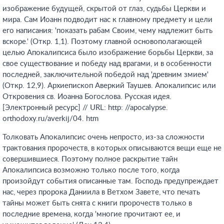
изображение будущей, скрытой от глаз, судьбы Церкви и
мира. Сам Иоанн подводит нас к главному предмету и цели
его написания: 'показать рабам Своим, чему надлежит быть
вскоре.' (Откр. 1,1). Поэтому главной основополагающей
целью Апокалипсиса было изображение борьбы Церкви, за
свое существование и победу над врагами, и в особенности
последней, заключительной победой над 'древним змием'
(Откр. 12,9). Архиепископ Аверкий Таушев. Апокалипсис или
Откровения св. Иоанна Богослова. Русская идея.
[Электронный ресурс] // URL: http: //apocalypse.
orthodoxy.ru/averkij/04. htm
Толковать Апокалипсис очень непросто, из-за сложности
трактования пророчеств, в которых описываются вещи еще не
совершившиеся. Поэтому полное раскрытие тайн
Апокалипсиса возможно только после того, когда
произойдут события описанные там. Господь предупреждает
нас, через пророка Даниила в Ветхом Завете, что печать
тайны может быть снята с книги пророчеств только в
последние времена, когда 'многие прочитают ее, и