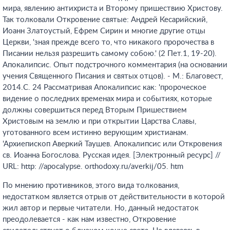
мира, явлению антихриста и Второму пришествию Христову.
Так толковали Откровение святые: Андрей Кесарийский,
Иоанн Златоустый, Ефрем Сирин и многие другие отцы
Церкви, 'зная прежде всего то, что никакого пророчества в
Писании нельзя разрешить самому собою.' (2 Пет.1, 19-20).
Апокалипсис. Опыт подстрочного комментария (на основании
учения Священного Писания и святых отцов). - М.: Благовест,
2014.С. 24
Рассматривая Апокалипсис как: 'пророческое
видение о последних временах мира и событиях, которые
должны совершиться перед Вторым Пришествием
Христовым на землю и при открытии Царства Славы,
уготованного всем истинно верующим христианам.
'Архиепископ Аверкий Таушев. Апокалипсис или Откровения
св. Иоанна Богослова. Русская идея. [Электронный ресурс] //
URL: http: //apocalypse. orthodoxy.ru/averkij/05. htm
По мнению противников, этого вида толкования,
недостатком является отрыв от действительности в которой
жил автор и первые читатели. Но, данный недостаток
преодолевается - как нам известно, Откровение