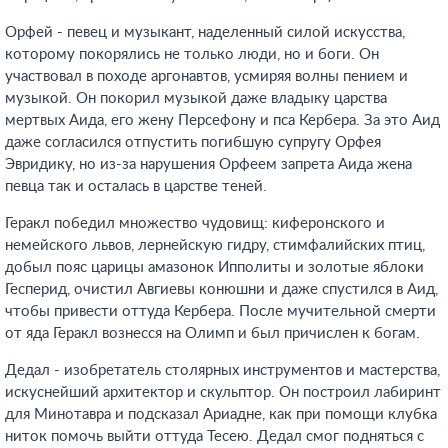
Орфей - певец и музыкант, наделенный силой искусства,
которому покорялись не только люди, но и боги. Он
участвовал в походе аргонавтов, усмиряя волны пением и
музыкой. Он покорил музыкой даже владыку царства
мертвых Аида, его жену Персефону и пса Кербера. За это Аид
даже согласился отпустить погибшую супругу Орфея
Эвридику, но из-за нарушения Орфеем запрета Аида жена
певца так и осталась в царстве теней.
Геракл победил множество чудовищ: киферонского и
немейского львов, лернейскую гидру, стимфалийских птиц,
добыл пояс царицы амазонок Ипполиты и золотые яблоки
Гесперид, очистил Авгиевы конюшни и даже спустился в Аид,
чтобы привести оттуда Кербера. После мучительной смерти
от яда Геракл вознесся на Олимп и был причислен к богам.
Дедал - изобретатель столярных инструментов и мастерства,
искуснейший архитектор и скульптор. Он построил лабиринт
для Минотавра и подсказал Ариадне, как при помощи клубка
ниток помочь выйти оттуда Тесею. Дедал смог подняться с