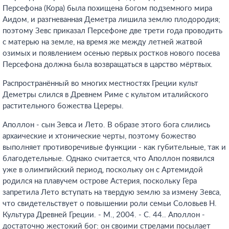
Персефона (Кора) была похищена богом подземного мира
Аидом, и разгневанная Деметра лишила землю плодородия;
поэтому Зевс приказал Персефоне две трети года проводить
с матерью на земле, на время же между летней жатвой
озимых и появлением осенью первых ростков нового посева
Персефона должна была возвращаться в царство мёртвых.
Распространённый во многих местностях Греции культ
Деметры слился в Древнем Риме с культом италийского
растительного божества Цереры.
Аполлон - сын Зевса и Лето. В образе этого бога слились
архаические и хтонические черты, поэтому божество
выполняет противоречивые функции - как губительные, так и
благодетельные. Однако считается, что Аполлон появился
уже в олимпийский период, поскольку он с Артемидой
родился на плавучем острове Астерия, поскольку Гера
запретила Лето вступать на твердую землю за измену Зевса,
что свидетельствует о повышении роли семьи Соловьев Н.
Культура Древней Греции. - М., 2004. - С. 44.
. Аполлон -
достаточно жестокий бог: он своими стрелами посылает