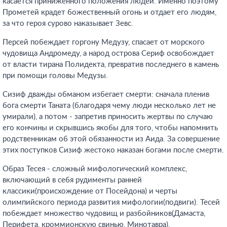
касается приниженного положения людей. Именно поэтому
Прометей крадет божественный огонь и отдает его людям,
за что героя сурово наказывает Зевс.
Персей побеждает горгону Медузу, спасает от морского
чудовища Андромеду, а народ острова Сериф освобождает
от власти тирана Полидекта, превратив последнего в камень
при помощи головы Медузы.
Сизиф дважды обманом избегает смерти: сначала пленив
бога смерти Таната (благодаря чему люди несколько лет не
умирали), а потом - запретив приносить жертвы по случаю
его кончины и скрывшись якобы для того, чтобы напомнить
родственникам об этой обязанности из Аида. За совершение
этих поступков Сизиф жестоко наказан богами после смерти.
Образ Тесея - сложный мифологический комплекс,
включающий в себя рудименты ранней
классики(происхождение от Посейдона) и черты
олимпийского периода развития мифологии(подвиги). Тесей
побеждает множество чудовищ и разбойников(Дамаста,
Перифета, кроммионскую свинью, Минотавра).