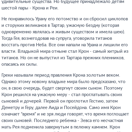
удивительные существа. Но будущее принадлежало детям
шестой пары - Крона и Реи.
Не понравилось Урану его потомство и он сбросил циклопов
и сторуких великанов в Тартар, ужасную бездну (которая
одновременно являлась и живым существом и имела шею).
Тогда Гея, вознегодовав на супруга, уговорила титанов
восстать против Неба. Все они напали на Урана и лишили его
власти. Владыкой мира отныне стал Крон - самый хитрый из
титанов. Но он не выпустил из Тартара прежних пленников,
опасаясь их силы.
Греки называли период правления Крона золотым веком.
Однако этому новому владыке мира было предсказано, что
он, в свою очередь, будет свергнут своим сыном. Поэтому
Крон решился на ужасную меру - стал проглатывать своих
сыновей и дочерей. Первой он проглотил Гестию, затем
Деметру и Геру, далее Аида и Посейдона. Само имя Крон
означает “время” и не зря люди говорят, что время поглощает
своих сыновей. Последнего ребенка - Зевса его несчастная
мать Рея подменила завернутым в пеленку камнем. Крон