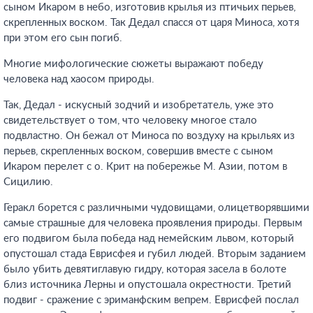
сыном Икаром в небо, изготовив крылья из птичьих перьев,
скрепленных воском. Так Дедал спасся от царя Миноса, хотя
при этом его сын погиб.
Многие мифологические сюжеты выражают победу
человека над хаосом природы.
Так, Дедал - искусный зодчий и изобретатель, уже это
свидетельствует о том, что человеку многое стало
подвластно. Он бежал от Миноса по воздуху на крыльях из
перьев, скрепленных воском, совершив вместе с сыном
Икаром перелет с о. Крит на побережье М. Азии, потом в
Сицилию.
Геракл борется с различными чудовищами, олицетворявшими
самые страшные для человека проявления природы. Первым
его подвигом была победа над немейским львом, который
опустошал стада Еврисфея и губил людей. Вторым заданием
было убить девятиглавую гидру, которая засела в болоте
близ источника Лерны и опустошала окрестности. Третий
подвиг - сражение с эриманфским вепрем. Еврисфей послал