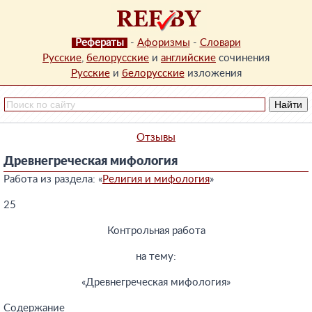
Рефераты
-
Афоризмы
-
Словари
Русские
,
белорусские
и
английские
сочинения
Русские
и
белорусские
изложения
Отзывы
Древнегреческая мифология
Работа из раздела: «
Религия и мифология
»
25
Контрольная работа
на тему:
«Древнегреческая мифология»
Содержание