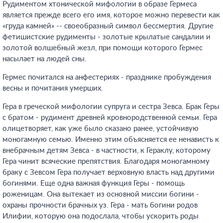
Рудиментом хтонической мифологии в образе Гермеса
является прежде всего его имя, которое можно перевести как
«груда камней» -- своеобразный символ бессмертия. Другие
фетишистские рудименты - золотые крылатые сандалии и
золотой волшебный жезл, при помощи которого Гермес
насылает на людей сны.
Гермес почитался на анфестериях - празднике пробуждения
весны и почитания умерших.
Гера в греческой мифологии супруга и сестра Зевса. Брак Геры
с братом - рудимент древней кровнородственной семьи. Гера
олицетворяет, как уже было сказано ранее, устойчивую
моногамную семью. Именно этим объясняется ее ненависть к
внебрачным детям Зевса - в частности, к Гераклу, которому
Гера чинит всяческие препятствия. Благодаря моногамному
браку с Зевсом Гера получает верховную власть над другими
богинями. Еще одна важная функция Геры - помощь
роженицам. Она вытекает из основной миссии богини -
охраны прочности брачных уз. Гера - мать богини родов
Илифии, которую она подослала, чтобы ускорить роды