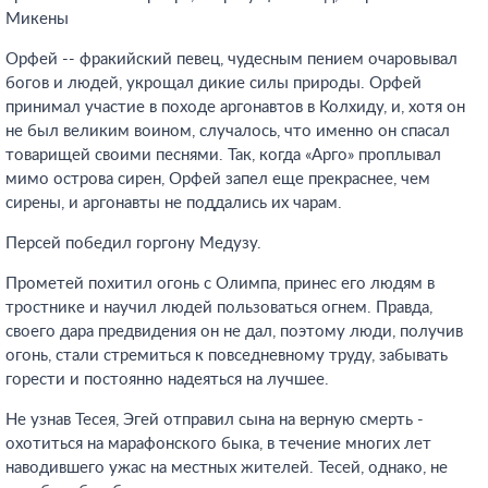
Микены
Орфей -- фракийский певец, чудесным пением очаровывал
богов и людей, укрощал дикие силы природы. Орфей
принимал участие в походе аргонавтов в Колхиду, и, хотя он
не был великим воином, случалось, что именно он спасал
товарищей своими песнями. Так, когда «Арго» проплывал
мимо острова сирен, Орфей запел еще прекраснее, чем
сирены, и аргонавты не поддались их чарам.
Персей победил горгону Медузу.
Прометей похитил огонь с Олимпа, принес его людям в
тростнике и научил людей пользоваться огнем. Правда,
своего дара предвидения он не дал, поэтому люди, получив
огонь, стали стремиться к повседневному труду, забывать
горести и постоянно надеяться на лучшее.
Не узнав Тесея, Эгей отправил сына на верную смерть -
охотиться на марафонского быка, в течение многих лет
наводившего ужас на местных жителей. Тесей, однако, не