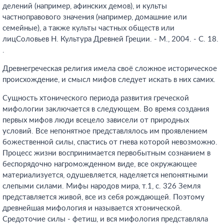
делений (например, афинских демов), и культы
частноправового значения (например, домашние или
семейные), а также культы частных обществ или
лицСоловьев Н. Культура Древней Греции. - М., 2004. - С. 18.
.
Древнегреческая религия имела своё сложное историческое
происхождение, и смысл мифов следует искать в них самих.
Сущность хтонического периода развития греческой
мифологии заключается в следующем. Во время создания
первых мифов люди всецело зависели от природных
условий. Все непонятное представлялось им проявлением
божественной силы, спастись от гнева которой невозможно.
Процесс жизни воспринимается первобытным сознанием в
беспорядочно нагроможденном виде, все окружающее
материализуется, одушевляется, наделяется непонятными
слепыми силами. Мифы народов мира, т.1, с. 326
Земля
представляется живой, все из себя рождающей. Поэтому
древнейшая мифология и называется хтонической.
Средоточие силы - фетиш, и вся мифология представляла