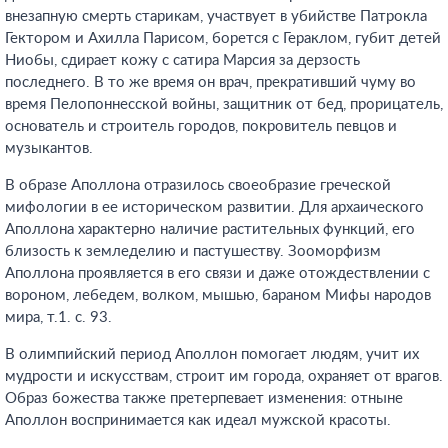
внезапную смерть старикам, участвует в убийстве Патрокла
Гектором и Ахилла Парисом, борется с Гераклом, губит детей
Ниобы, сдирает кожу с сатира Марсия за дерзость
последнего. В то же время он врач, прекративший чуму во
время Пелопоннесской войны, защитник от бед, прорицатель,
основатель и строитель городов, покровитель певцов и
музыкантов.
В образе Аполлона отразилось своеобразие греческой
мифологии в ее историческом развитии. Для архаического
Аполлона характерно наличие растительных функций, его
близость к земледелию и пастушеству. Зооморфизм
Аполлона проявляется в его связи и даже отождествлении с
вороном, лебедем, волком, мышью, бараном Мифы народов
мира, т.1. с. 93
.
В олимпийский период Аполлон помогает людям, учит их
мудрости и искусствам, строит им города, охраняет от врагов.
Образ божества также претерпевает изменения: отныне
Аполлон воспринимается как идеал мужской красоты.