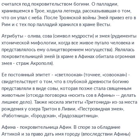
считался под покровительством богини. О палладии,
хранившемся в Трое, ходила легенда, рассказывавшая о том,
что он упал с неба. После Троянской войны Эней привез его в
Рим и с тех пор палладий хранился в храме Весты.
Атрибуты - олива, сова (символ мудрости) и змея (рудименты
хтонической мифологии, когда все живое пугало человека и
представлялось ему олицетворением могущества). Являлась
покровительницей змей (в храме в Афинах обитала огромная
змея - страж Акрополя).
Ее постоянный эпитет - «светлоокая» (точнее, «совоокая») -
свидетельствует о том, что в глубокой древности богиню
представляли в виде совы, которая позже стала священным
животным (отсюда поговорка «носить сов в Афины» -- делать
лишнее дело). Также носила эпитеты «Тритонида» из-за места
рождения у озера Тритон в Ливии, «Пестровидная змея»,
«Работница», «Городская», «Градозащитница».
Афина - покровительница Афин. В споре за обладание
Аттикой и за право дать имя городу (впоследствии Афины)