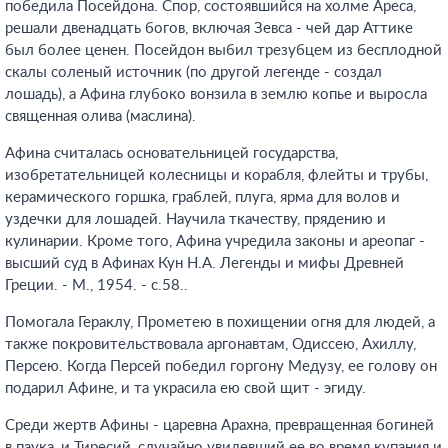
победила Посейдона. Спор, состоявшийся на холме Ареса,
решали двенадцать богов, включая Зевса - чей дар Аттике
был более ценен. Посейдон выбил трезубцем из бесплодной
скалы соленый источник (по другой легенде - создал
лошадь), а Афина глубоко вонзила в землю копье и выросла
священная олива (маслина).
Афина считалась основательницей государства,
изобретательницей колесницы и корабля, флейты и трубы,
керамического горшка, граблей, плуга, ярма для волов и
уздечки для лошадей. Научила ткачеству, прядению и
кулинарии. Кроме того, Афина учредила законы и ареопаг -
высший суд в Афинах Кун Н.А. Легенды и мифы Древней
Греции. - М., 1954. - с.58.
.
Помогала Гераклу, Прометею в похищении огня для людей, а
также покровительствовала аргонавтам, Одиссею, Ахиллу,
Персею. Когда Персей победил горгону Медузу, ее голову он
подарил Афине, и та украсила ею свой щит - эгиду.
Среди жертв Афины - царевна Арахна, превращенная богиней
в паука, и Тиресий, случайно увидевший ее во время купания и