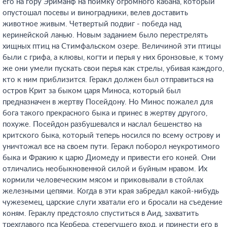
его на гору Эриманф на поимку огромного кабана, который
опустошал посевы и виноградники, велев доставить
животное живым. Четвертый подвиг - победа над
керинейской ланью. Новым заданием было перестрелять
хищных птиц на Стимфальском озере. Величиной эти птицы
были с грифа, а клювы, когти и перья у них бронзовые, к тому
же они умели пускать свои перья как стрелы, убивая каждого,
кто к ним приблизится. Геракл должен был отправиться на
остров Крит за быком царя Миноса, который был
предназначен в жертву Посейдону. Но Минос пожалел для
бога такого прекрасного быка и принес в жертву другого,
похуже. Посейдон разбушевался и наслал бешенство на
критского быка, который теперь носился по всему острову и
уничтожал все на своем пути. Геракл поборол неукротимого
быка и Фракию к царю Диомеду и привести его коней. Они
отличались необыкновенной силой и буйным нравом. Их
кормили человеческим мясом и приковывали в стойлах
железными цепями. Когда в эти края забредал какой-нибудь
чужеземец, царские слуги хватали его и бросали на съедение
коням. Гераклу предстояло спуститься в Аид, захватить
трехглавого пса Кербера, стерегущего вход, и принести его в