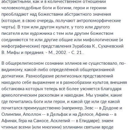
абстрактными, как и в количественном отношении
человекоподобные боги и богини, герои и героини
преобладают над божествами абстрактного значения
(которые, в свою очередь, получают антропоморфические
черты). В том или другом культе, у того или другого
писателя или художника с тем или другим божеством
соединяются те или другие общие или мифологические (и
мифографические) представления Зурабова К., Сухачевский
В. Мифы и предания. - М., 2002. - С. 21.
.
В общерелигиозном сознании эллинов не существовало, по-
видимому, какой-либо определённой общепризнанной
догматики. Разнообразие религиозных представлений
находило себе выражение и в разнообразии культов, внешняя
обстановка которых теперь всё более уясняется благодаря
археологическим раскопкам и находкам. Мы узнаём, какие
где почитались боги или герои, и какой где или где какой
почитался преимущественно (например, Зевс -- в Додоне и
Олимпии, Аполлон -- в Дельфах и на Делосе, Афина -- в
Афинах, Гера на Самосе, Асклепий -- в Епидавре); знаем
чтимые всеми (или многими) эллинами святыни вроде