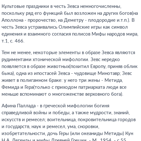
Культовые праздники в честь Зевса немногочисленны,
поскольку ряд его функций был возложен на других богов(на
Аполлона - пророчество, на Деметру - плодородие и.т.п.). В
честь Зевса устраивались Олимпийские игры как символ
единения и взаимного согласия полисов Мифы народов мира,
т.1, с. 466
.
Тем не менее, некоторые элементы в образе Зевса являются
рудиментами хтонической мифологии. Зевс нередко
появляется в образе животных(похитил Европу, приняв облик
быка), одна из ипостасей Зевса - чудовище Минотавр; Зевс
живет в полигамном браке: у него три жены - Метида,
Фемида и Гера(только с приходом патриархата люди все
меньше вспоминают о многоженстве верховного бога).
Афина Паллада - в греческой мифологии богиня
справедливой войны и победы, а также мудрости, знаний,
искусств и ремесел; воительница, покровительница городов
и государств, наук и ремесел, ума, сноровки,
изобретательности, дочь Геры (или океаниды Метиды) Кун
Н.А. Легенды и мифы Древней Греции. - М., 1954. - с.55.
.