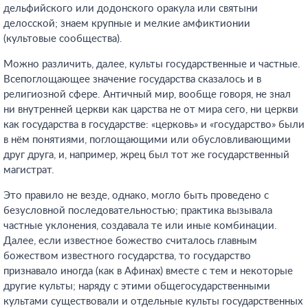
дельфийского или додонского оракула или святыни
делосской; знаем крупные и мелкие амфиктионии
(культовые сообщества).
Можно различить, далее, культы государственные и частные.
Всепоглощающее значение государства сказалось и в
религиозной сфере. Античный мир, вообще говоря, не знал
ни внутренней церкви как царства не от мира сего, ни церкви
как государства в государстве: «церковь» и «государство» были
в нём понятиями, поглощающими или обусловливающими
друг друга, и, например, жрец был тот же государственный
магистрат.
Это правило не везде, однако, могло быть проведено с
безусловной последовательностью; практика вызывала
частные уклонения, создавала те или иные комбинации.
Далее, если известное божество считалось главным
божеством известного государства, то государство
признавало иногда (как в Афинах) вместе с тем и некоторые
другие культы; наряду с этими общегосударственными
культами существовали и отдельные культы государственных