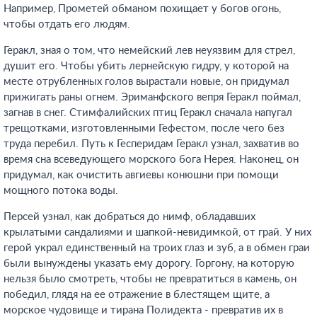
Например, Прометей обманом похищает у богов огонь,
чтобы отдать его людям.
Геракл, зная о том, что немейский лев неуязвим для стрел,
душит его. Чтобы убить лернейскую гидру, у которой на
месте отрубленных голов вырастали новые, он придумал
прижигать раны огнем. Эриманфского вепря Геракл поймал,
загнав в снег. Стимфалийских птиц Геракл сначала напугал
трещотками, изготовленными Гефестом, после чего без
труда перебил. Путь к Гесперидам Геракл узнал, захватив во
время сна всеведующего морского бога Нерея. Наконец, он
придумал, как очистить авгиевы конюшни при помощи
мощного потока воды.
Персей узнал, как добраться до нимф, обладавших
крылатыми сандалиями и шапкой-невидимкой, от грай. У них
герой украл единственный на троих глаз и зуб, а в обмен граи
были вынуждены указать ему дорогу. Горгону, на которую
нельзя было смотреть, чтобы не превратиться в камень, он
победил, глядя на ее отражение в блестящем щите, а
морское чудовище и тирана Полидекта - превратив их в