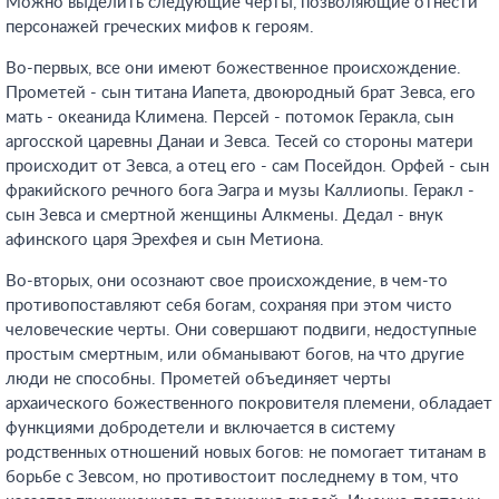
Можно выделить следующие черты, позволяющие отнести
персонажей греческих мифов к героям.
Во-первых, все они имеют божественное происхождение.
Прометей - сын титана Иапета, двоюродный брат Зевса, его
мать - океанида Климена. Персей - потомок Геракла, сын
аргосской царевны Данаи и Зевса. Тесей со стороны матери
происходит от Зевса, а отец его - сам Посейдон. Орфей - сын
фракийского речного бога Эагра и музы Каллиопы. Геракл -
сын Зевса и смертной женщины Алкмены. Дедал - внук
афинского царя Эрехфея и сын Метиона.
Во-вторых, они осознают свое происхождение, в чем-то
противопоставляют себя богам, сохраняя при этом чисто
человеческие черты. Они совершают подвиги, недоступные
простым смертным, или обманывают богов, на что другие
люди не способны. Прометей объединяет черты
архаического божественного покровителя племени, обладает
функциями добродетели и включается в систему
родственных отношений новых богов: не помогает титанам в
борьбе с Зевсом, но противостоит последнему в том, что