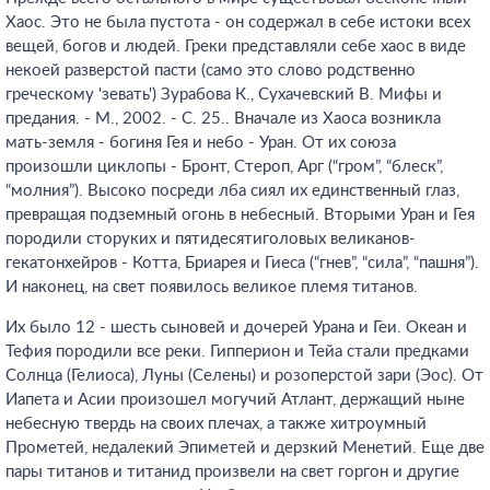
Хаос. Это не была пустота - он содержал в себе истоки всех
вещей, богов и людей. Греки представляли себе хаос в виде
некоей разверстой пасти (само это слово родственно
греческому 'зевать') Зурабова К., Сухачевский В. Мифы и
предания. - М., 2002. - С. 25.
. Вначале из Хаоса возникла
мать-земля - богиня Гея и небо - Уран. От их союза
произошли циклопы - Бронт, Стероп, Арг (“гром”, “блеск”,
“молния”). Высоко посреди лба сиял их единственный глаз,
превращая подземный огонь в небесный. Вторыми Уран и Гея
породили сторуких и пятидесятиголовых великанов-
гекатонхейров - Котта, Бриарея и Гиеса (“гнев”, “сила”, “пашня”).
И наконец, на свет появилось великое племя титанов.
Их было 12 - шесть сыновей и дочерей Урана и Геи. Океан и
Тефия породили все реки. Гипперион и Тейа стали предками
Солнца (Гелиоса), Луны (Селены) и розоперстой зари (Эос). От
Иапета и Асии произошел могучий Атлант, держащий ныне
небесную твердь на своих плечах, а также хитроумный
Прометей, недалекий Эпиметей и дерзкий Менетий. Еще две
пары титанов и титанид произвели на свет горгон и другие