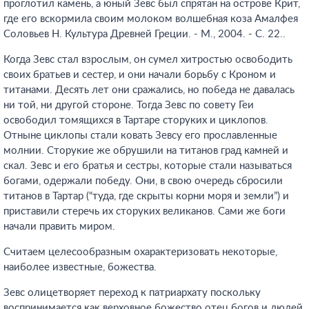
проглотил камень, а юный Зевс был спрятан на острове Крит,
где его вскормила своим молоком волшебная коза Амалфея
Соловьев Н. Культура Древней Греции. - М., 2004. - С. 22.
.
Когда Зевс стал взрослым, он сумел хитростью освободить
своих братьев и сестер, и они начали борьбу с Кроном и
титанами. Десять лет они сражались, но победа не давалась
ни той, ни другой стороне. Тогда Зевс по совету Геи
освободил томящихся в Тартаре сторуких и циклопов.
Отныне циклопы стали ковать Зевсу его прославленные
молнии. Сторукие же обрушили на титанов град камней и
скал. Зевс и его братья и сестры, которые стали называться
богами, одержали победу. Они, в свою очередь сбросили
титанов в Тартар (“туда, где скрыты корни моря и земли”) и
приставили стеречь их сторуких великанов. Сами же боги
начали править миром.
Считаем целесообразным охарактеризовать некоторые,
наиболее известные, божества.
Зевс олицетворяет переход к патриархату поскольку
воспринимается как верховное божество отец богов и людей,