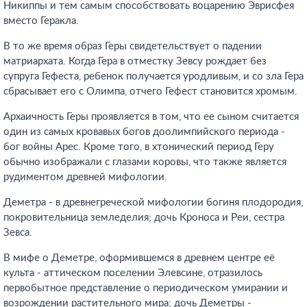
Никиппы и тем самым способствовать воцарению Эврисфея
вместо Геракла.
В то же время образ Геры свидетельствует о падении
матриархата. Когда Гера в отместку Зевсу рождает без
супруга Гефеста, ребенок получается уродливым, и со зла Гера
сбрасывает его с Олимпа, отчего Гефест становится хромым.
Архаичность Геры проявляется в том, что ее сыном считается
один из самых кровавых богов доолимпийского периода -
бог войны Арес. Кроме того, в хтонический период Геру
обычно изображали с глазами коровы, что также является
рудиментом древней мифологии.
Деметра - в древнегреческой мифологии богиня плодородия,
покровительница земледелия; дочь Кроноса и Реи, сестра
Зевса.
В мифе о Деметре, оформившемся в древнем центре её
культа - аттическом поселении Элевсине, отразилось
первобытное представление о периодическом умирании и
возрождении растительного мира; дочь Деметры -