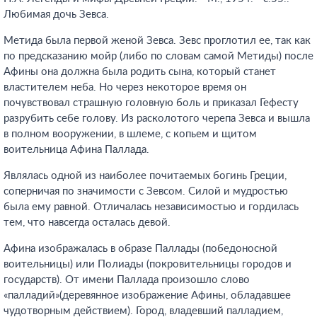
Любимая дочь Зевса.
Метида была первой женой Зевса. Зевс проглотил ее, так как
по предсказанию мойр (либо по словам самой Метиды) после
Афины она должна была родить сына, который станет
властителем неба. Но через некоторое время он
почувствовал страшную головную боль и приказал Гефесту
разрубить себе голову. Из расколотого черепа Зевса и вышла
в полном вооружении, в шлеме, с копьем и щитом
воительница Афина Паллада.
Являлась одной из наиболее почитаемых богинь Греции,
соперничая по значимости с Зевсом. Силой и мудростью
была ему равной. Отличалась независимостью и гордилась
тем, что навсегда осталась девой.
Афина изображалась в образе Паллады (победоносной
воительницы) или Полиады (покровительницы городов и
государств). От имени Паллада произошло слово
«палладий»(деревянное изображение Афины, обладавшее
чудотворным действием). Город, владевший палладием,