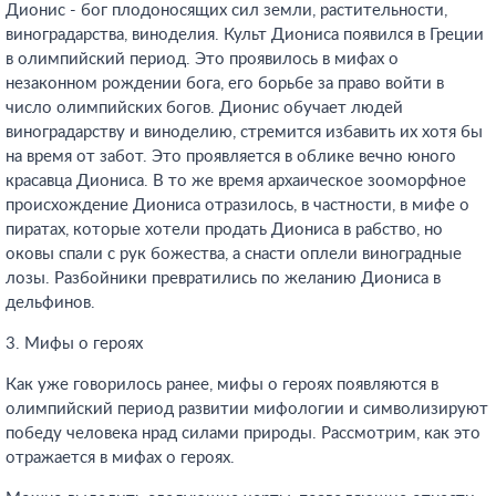
Дионис - бог плодоносящих сил земли, растительности,
виноградарства, виноделия. Культ Диониса появился в Греции
в олимпийский период. Это проявилось в мифах о
незаконном рождении бога, его борьбе за право войти в
число олимпийских богов. Дионис обучает людей
виноградарству и виноделию, стремится избавить их хотя бы
на время от забот. Это проявляется в облике вечно юного
красавца Диониса. В то же время архаическое зооморфное
происхождение Диониса отразилось, в частности, в мифе о
пиратах, которые хотели продать Диониса в рабство, но
оковы спали с рук божества, а снасти оплели виноградные
лозы. Разбойники превратились по желанию Диониса в
дельфинов.
3. Мифы о героях
Как уже говорилось ранее, мифы о героях появляются в
олимпийский период развитии мифологии и символизируют
победу человека нрад силами природы. Рассмотрим, как это
отражается в мифах о героях.