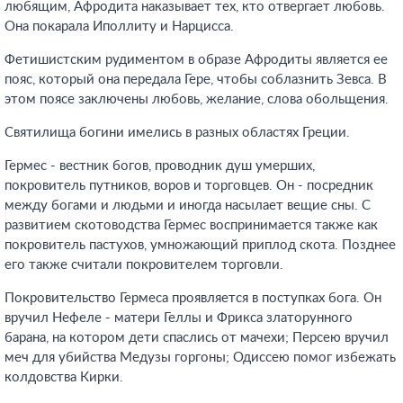
любящим, Афродита наказывает тех, кто отвергает любовь.
Она покарала Иполлиту и Нарцисса.
Фетишистским рудиментом в образе Афродиты является ее
пояс, который она передала Гере, чтобы соблазнить Зевса. В
этом поясе заключены любовь, желание, слова обольщения.
Святилища богини имелись в разных областях Греции.
Гермес - вестник богов, проводник душ умерших,
покровитель путников, воров и торговцев. Он - посредник
между богами и людьми и иногда насылает вещие сны. С
развитием скотоводства Гермес воспринимается также как
покровитель пастухов, умножающий приплод скота. Позднее
его также считали покровителем торговли.
Покровительство Гермеса проявляется в поступках бога. Он
вручил Нефеле - матери Геллы и Фрикса златорунного
барана, на котором дети спаслись от мачехи; Персею вручил
меч для убийства Медузы горгоны; Одиссею помог избежать
колдовства Кирки.