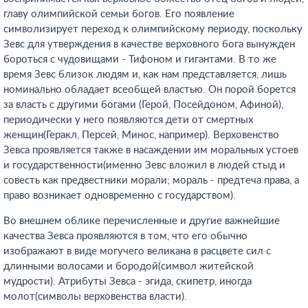
главу олимпийской семьи богов. Его появление
символизирует переход к олимпийскому периоду, поскольку
Зевс для утверждения в качестве верховного бога вынужден
бороться с чудовищами - Тифоном и гигантами. В то же
время Зевс близок людям и, как нам представляется, лишь
номинально обладает всеобщей властью. Он порой борется
за власть с другими богами (Герой, Посейдоном, Афиной),
периодически у него появляются дети от смертных
женщин(Геракл, Персей, Минос, например). Верховенство
Зевса проявляется также в насаждении им моральных устоев
и государственности(именно Зевс вложил в людей стыд и
совесть как предвестники морали; мораль - предтеча права, а
право возникает одновременно с государством).
Во внешнем облике перечисленные и другие важнейшие
качества Зевса проявляются в том, что его обычно
изображают в виде могучего великана в расцвете сил с
длинными волосами и бородой(символ житейской
мудрости). Атрибуты Зевса - эгида, скипетр, иногда
молот(символы верховенства власти).