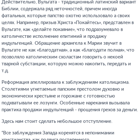
Действительно, Вульгата - традиционный латинский вариант
Библии, содержала ряд неточностей, причем иногда
фатальных, которые папство охотно использовало а своих
целях. Например, призыв Христа «Покайтесь», представлен в
Вульгате, как «делайте покаяние», что подразумевало в
католичестве исполнение епитимий и продажу
индульгенций. Обращение архангела к Марии звучит в
Вульгате не как «благодатная», а как «благодати полная», что
позволяло католическим схоластам говорить о некоей
тварной субстанции, которую можно накопить, передать и
т.д.
Реформация апеллировала к заблуждениям католицизма.
Столетиями угнетаемые папским престолом духовно и
экономически крестьяне и горожане с готовностью
подхватывали ее лозунги. Особенные нарекания вызывала
практика продажи индульгенций - прощения грехов за деньги.
Здесь нам стоит сделать небольшое отступление.
“Все заблуждения Запада коренятся в непонимании
христианства, как подвига постепенного