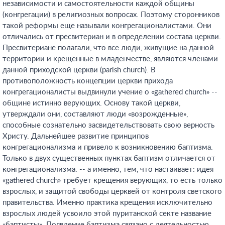
независимости и самостоятельности каждой общины
(конгрегации) в религиозных вопросах. Поэтому сторонников
такой реформы еще называли конгрегационалистами. Они
отличались от пресвитериан и в определении состава церкви.
Пресвитериане полагали, что все люди, живущие на данной
территории и крещенные в младенчестве, являются членами
данной приходской церкви (parish church). В
противоположность концепции церкви прихода
конгрегационалисты выдвинули учение о «gathered church» --
общине истинно верующих. Основу такой церкви,
утверждали они, составляют люди «возрожденные»,
способные сознательно засвидетельствовать свою верность
Христу. Дальнейшее развитие принципов
конгрегационализма и привело к возникновению баптизма.
Только в двух существенных пунктах баптизм отличается от
конгрегационализма. -- а именно, тем, что настаивает: идея
«gathered church» требует крещения верующих, то есть только
взрослых, и защитой свободы церквей от контроля светского
правительства. Именно практика крещения исключительно
взрослых людей усвоило этой пуританской секте название
«баптисты». Появление баптизма связано с деятельностью