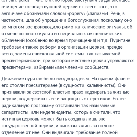
(от лат. purus -- чистый), которые выступали за дальнейшее
очищение господствующей церкви от всего того, что
англичане обозначали словом «рорегу» («папизм»). Речь, в
частности, шла об упрощении богослужения, поскольку оно
во многом воспроизводило римо-католические ритуалы, об
отмене пышного культа и специальных священнических
облачений (особенно во время причащения) и т.д. Пуритане
требовали также реформ в организации церкви, прежде
всего, замены епископальной системы, так называемой
пресвитерианской, при которой местные церкви управляются
пресвитерами, избираемыми членами сообществ.
Движение пуритан было неоднородным. На правом фланге
его стояли пресвитериане (в сущности, кальвинисты). Они
признавали за светской властью право надзирать за жизнью
церкви, поддерживать ее и защищать от еретиков. Более
радикальную программу отстаивали так называемые
сепаратисты, или индепенденты, которые считали, что
истинная церковь может быть создана лишь вне
государственной церкви, и высказывались за полное
отделение от нее. Они выдвигали требование полной