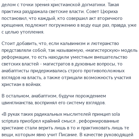
делом с точки зрения христианской догматики. Такая
практика раздражала светские власти. Совет Цюриха
постановил, что каждый, кто совершил акт вторичного
крещения, подлежит погружению в воду еще раз, правда, уже
с целью утопления.
Стоит добавить, что, если кальвинизм и лютеранство
представляли собой, так называемую, «магистерскую» модель
реформации, то есть находили уместным вмешательство
светских властей - магистратов в духовные вопросы, то
анабаптисты придерживались строго противоположных
взглядов на власть, а также отрицали возможность участия
христиан в войнах.
В остальном, анабаптизм, будучи порождением
цвинглианства, воспринял его систему взглядов.
«В руках таких радикальных мыслителей принцип sola
scriptura приобрел крайний смысл , реформированные
христиане стали верить лишь в то и практиковать лишь те
вещи, которым явно учит Писание. В качестве руководящей