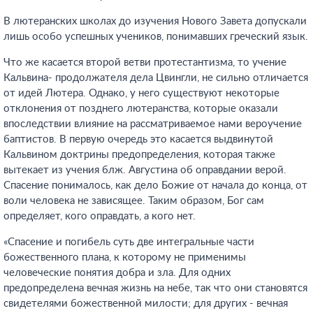
В лютеранских школах до изучения Нового Завета допускали
лишь особо успешных учеников, понимавших греческий язык.
Что же касается второй ветви протестантизма, то учение
Кальвина- продолжателя дела Цвингли, не сильно отличается
от идей Лютера. Однако, у него существуют некоторые
отклонения от позднего лютеранства, которые оказали
впоследствии влияние на рассматриваемое нами вероучение
баптистов. В первую очередь это касается выдвинутой
Кальвином доктрины предопределения, которая также
вытекает из учения блж. Августина об оправдании верой.
Спасение понималось, как дело Божие от начала до конца, от
воли человека не зависящее. Таким образом, Бог сам
определяет, кого оправдать, а кого нет.
«Спасение и погибель суть две интегральные части
божественного плана, к которому не применимы
человеческие понятия добра и зла. Для одних
предопределена вечная жизнь на небе, так что они становятся
свидетелями божественной милости; для других - вечная