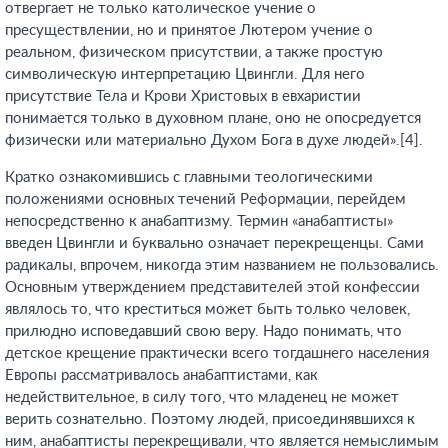
отвергает не только католическое учение о
пресуществлении, но и принятое Лютером учение о
реальном, физическом присутствии, а также простую
символическую интерпретацию Цвингли. Для него
присутствие Тела и Крови Христовых в евхаристии
понимается только в духовном плане, оно не опосредуется
физически или материально Духом Бога в духе людей».[4].
Кратко ознакомившись с главными теологическими
положениями основных течений Реформации, перейдем
непосредственно к анабаптизму. Термин «анабаптисты»
введен Цвингли и буквально означает перекрещенцы. Сами
радикалы, впрочем, никогда этим названием не пользовались.
Основным утверждением представителей этой конфессии
являлось то, что креститься может быть только человек,
прилюдно исповедавший свою веру. Надо понимать, что
детское крещение практически всего тогдашнего населения
Европы рассматривалось анабаптистами, как
недействительное, в силу того, что младенец не может
верить сознательно. Поэтому людей, присоединявшихся к
ним, анабаптисты перекрещивали, что является немыслимым