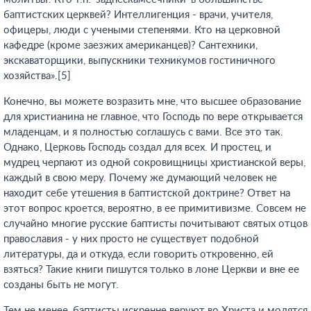
баптистских церквей? Интеллигенция - врачи, учителя,
офицеры, люди с учеными степенями. Кто на церковной
кафедре (кроме заезжих американцев)? Сантехники,
экскаваторщики, выпускники техникумов гостиничного
хозяйства».[5]
Конечно, вы можете возразить мне, что высшее образование
для христианина не главное, что Господь по вере открывается
младенцам, и я полностью соглашусь с вами. Все это так.
Однако, Церковь Господь создал для всех. И простец, и
мудрец черпают из одной сокровищницы христианской веры,
каждый в свою меру. Почему же думающий человек не
находит себе утешения в баптистской доктрине? Ответ на
этот вопрос кроется, вероятно, в ее примитивизме. Совсем не
случайно многие русские баптисты почитывают святых отцов
православия - у них просто не существует подобной
литературы, да и откуда, если говорить откровенно, ей
взяться? Такие книги пишутся только в лоне Церкви и вне ее
созданы быть не могут.
Тем не менее, баптисты искренне веруют во Христа и молятся