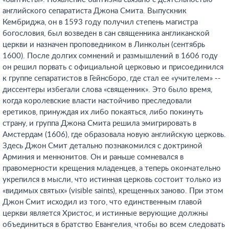
английского сепаратиста Джона Смита. Выпускник
Кембриджа, он в 1593 году получил степень магистра
богословия, был возведен в сан священника англиканской
церкви и назначен проповедником в Линкольн (сентябрь
1600). После долгих сомнений и размышлений в 1606 году
он решил порвать с официальной церковью и присоединился
к группе сепаратистов в Гейнсборо, где стал ее «учителем» --
диссентеры избегали слова «священник». Это было время,
когда королевские власти настойчиво преследовали
еретиков, принуждая их либо покаяться, либо покинуть
страну, и группа Джона Смита решила эмигрировать в
Амстердам (1606), где образовала новую английскую церковь.
Здесь Джон Смит детально познакомился с доктриной
Арминия и меннонитов. Он и раньше сомневался в
правомерности крещения младенцев, а теперь окончательно
укрепился в мысли, что истинная церковь состоит только из
«видимых святых» (visible saints), крещенных заново. При этом
Джон Смит исходил из того, что единственным главой
церкви является Христос, и истинные верующие должны
объединиться в братство Евангелия, чтобы во всем следовать