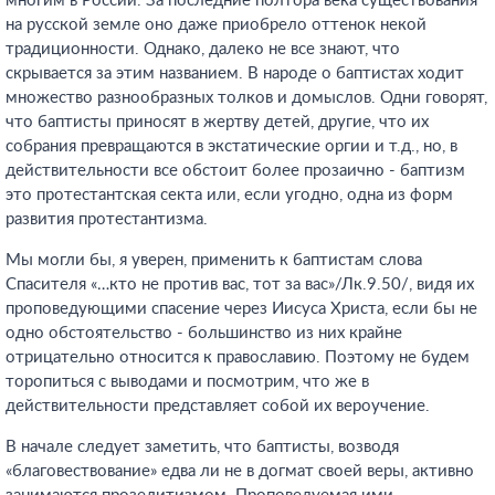
многим в России. За последние полтора века существования
на русской земле оно даже приобрело оттенок некой
традиционности. Однако, далеко не все знают, что
скрывается за этим названием. В народе о баптистах ходит
множество разнообразных толков и домыслов. Одни говорят,
что баптисты приносят в жертву детей, другие, что их
собрания превращаются в экстатические оргии и т.д., но, в
действительности все обстоит более прозаично - баптизм
это протестантская секта или, если угодно, одна из форм
развития протестантизма.
Мы могли бы, я уверен, применить к баптистам слова
Спасителя «…кто не против вас, тот за вас»/Лк.9.50/, видя их
проповедующими спасение через Иисуса Христа, если бы не
одно обстоятельство - большинство из них крайне
отрицательно относится к православию. Поэтому не будем
торопиться с выводами и посмотрим, что же в
действительности представляет собой их вероучение.
В начале следует заметить, что баптисты, возводя
«благовествование» едва ли не в догмат своей веры, активно