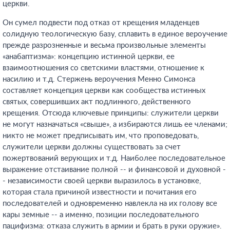
церкви.
Он сумел подвести под отказ от крещения младенцев
солидную теологическую базу, сплавить в единое вероучение
прежде разрозненные и весьма произвольные элементы
«анабаптизма»: концепцию истинной церкви, ее
взаимоотношения со светскими властями, отношение к
насилию и т.д. Стержень вероучения Менно Симонса
составляет концепция церкви как сообщества истинных
святых, совершивших акт подлинного, действенного
крещения. Отсюда ключевые принципы: служители церкви
не могут назначаться «свыше», а избираются лишь ее членами;
никто не может предписывать им, что проповедовать,
служители церкви должны существовать за счет
пожертвований верующих и т.д. Наиболее последовательное
выражение отстаивание полной -- и финансовой и духовной -
- независимости своей церкви выразилось в установке,
которая стала причиной известности и почитания его
последователей и одновременно навлекла на их голову все
кары земные -- а именно, позиции последовательного
пацифизма: отказа служить в армии и брать в руки оружие».