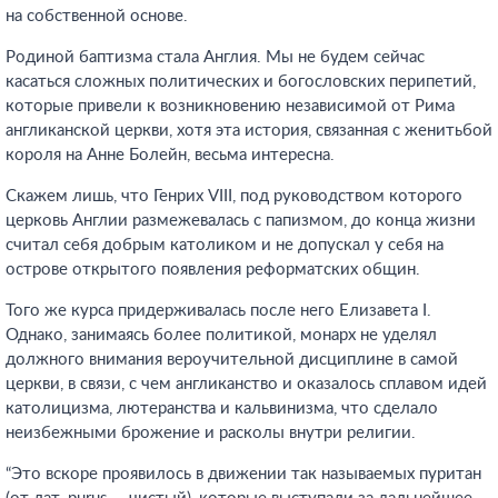
на собственной основе.
Родиной баптизма стала Англия. Мы не будем сейчас
касаться сложных политических и богословских перипетий,
которые привели к возникновению независимой от Рима
англиканской церкви, хотя эта история, связанная с женитьбой
короля на Анне Болейн, весьма интересна.
Скажем лишь, что Генрих VIII, под руководством которого
церковь Англии размежевалась с папизмом, до конца жизни
считал себя добрым католиком и не допускал у себя на
острове открытого появления реформатских общин.
Того же курса придерживалась после него Елизавета I.
Однако, занимаясь более политикой, монарх не уделял
должного внимания вероучительной дисциплине в самой
церкви, в связи, с чем англиканство и оказалось сплавом идей
католицизма, лютеранства и кальвинизма, что сделало
неизбежными брожение и расколы внутри религии.
“Это вскоре проявилось в движении так называемых пуритан