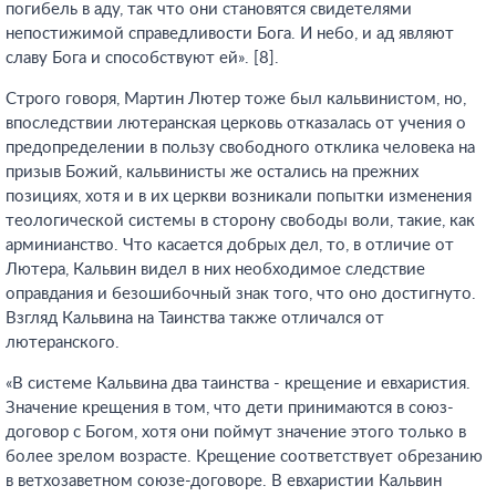
погибель в аду, так что они становятся свидетелями
непостижимой справедливости Бога. И небо, и ад являют
славу Бога и способствуют ей». [8].
Строго говоря, Мартин Лютер тоже был кальвинистом, но,
впоследствии лютеранская церковь отказалась от учения о
предопределении в пользу свободного отклика человека на
призыв Божий, кальвинисты же остались на прежних
позициях, хотя и в их церкви возникали попытки изменения
теологической системы в сторону свободы воли, такие, как
арминианство. Что касается добрых дел, то, в отличие от
Лютера, Кальвин видел в них необходимое следствие
оправдания и безошибочный знак того, что оно достигнуто.
Взгляд Кальвина на Таинства также отличался от
лютеранского.
«В системе Кальвина два таинства - крещение и евхаристия.
Значение крещения в том, что дети принимаются в союз-
договор с Богом, хотя они поймут значение этого только в
более зрелом возрасте. Крещение соответствует обрезанию
в ветхозаветном союзе-договоре. В евхаристии Кальвин