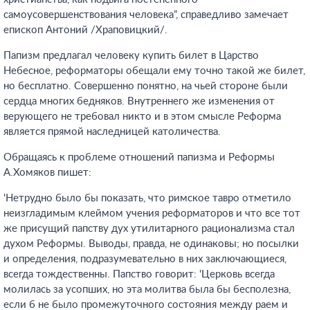
самоусовершенствования человека”, справедливо замечает
епископ Антоний /Храповицкий/.
Папизм предлагал человеку купить билет в Царство
Небесное, реформаторы обещали ему точно такой же билет,
но бесплатно. Совершенно понятно, на чьей стороне были
сердца многих бедняков. Внутреннего же изменения от
верующего не требовал никто и в этом смысле Реформа
является прямой наследницей католичества.
Обращаясь к проблеме отношений папизма и Реформы
А.Хомяков пишет:
'Нетрудно было бы показать, что римское тавро отметило
неизгладимым клеймом учения реформаторов и что все тот
же присущий папству дух утилитарного рационализма стал
духом Реформы. Выводы, правда, не одинаковы; но посылки
и определения, подразумевательно в них заключающиеся,
всегда тождественны. Папство говорит: 'Церковь всегда
молилась за усопших, но эта молитва была бы бесполезна,
если б не было промежуточного состояния между раем и