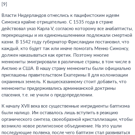
[9]
Власти Нидерландов отнеслись к пацифистским идеям
Симонса крайне отрицательно. С 1535 года в стране
действовал указ Карла V, согласно которому все анабаптисты,
перекрещенцы и их единомышленники подлежали смертной
казни. В 1542 году губернатор Фрисландии постановил, что
каждый, кто будет так или иначе помогать Менно Симонсу,
должен наказываться как еретик. Поэтому многие
меннониты эмигрировали в различные страны, в том числе в
Англию и США. В нашу страну меннониты были официально
приглашены правительством Екатерины II для колонизации
окраинных земель. К вышесказанному стоит добавить, что
меннониты придерживались арминианской доктрины
спасения, т.е. не учили о предопределении.
К началу XVII века все существенные ингридиенты баптизма
были налицо. Им оставалось лишь вступить в реакцию
органического синтеза, своеобразной кристаллизации, чтобы
возникло новое религиозное объединение. На это ушли
последующие полвека, после чего баптизм стал развиваться