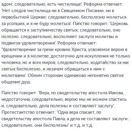
адом; следовательно, есть чистилище'. Реформа отвечает:
'Нет следов чистилища ни в Священном Писании, ни в
первобытной Церкви; следовательно, бесполезно молиться
за усопших, и я не буду молиться'. Папство говорит: 'Церковь
обращается к заступничеству святых; следовательно, оно
полезно, следовательно, восполняет заслуги молитвы и
подвигов удовлетворения'. Реформа отвечает:
'Удовлетворение за грехи кровию Христа, усвояемое верою в
крещении и в молитве, достаточно для искупления не только
человека, но и всех миров; следовательно, ходатайство за нас
святых бесполезно, и незачем обращаться к ним с
молитвами'. Обеим сторонам одинаково непонятно святое
общение душ.
Папство говорит: 'Вера, по свидетельству апостола Иакова,
недостаточна, следовательно, верою мы не можем спастись
и, следовательно, дела полезны и составляют заслугу'.
Протестантство отвечает: 'Одна вера спасает, по
свидетельству апостола Павла, а дела не составляют заслуги ;
следовательно, они бесполезны' и т.д. и т.д.