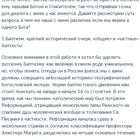
ему, называя Богом и Спасителем, так что отправная точка
для диалога с ними у нас имеется. Давайте рассмотрим суть
вопроса, в чем же наши с ними различия, если мы верим в
одного Бога?
1.Баптизм: краткий исторический очерк, «общие» и «частные»
баптисты
Основное внимание в этой работе я хотел бы уделить
русскому баптизму, как явлению в своем роде уникальному,
но, чтобы понять, откуда он в России взялся, мы с вами
должны совершить небольшой историко-географический
богословский экскурс. Корни баптистского движения нам
стоит поискать на западе в начале 16 го столетия. В это
время, как мы помним, католический мир был потрясен
Реформацией, отрицавшей монополию папы Римского на
спасение душ человеческих вообще и толкование Св.
Писания в частности. Реформация началась сразу в
нескольких странах и, согласно классификации профессора
Алистера Маграта, разделилась на четыре основных течения: