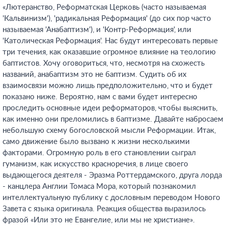
«Лютеранство, Реформатская Церковь (часто называемая
'Кальвинизм'), 'радикальная Реформация' (до сих пор часто
называемая 'Анабаптизм'), и 'Контр-Реформация', или
'Католическая Реформация'. Нас будут интересовать первые
три течения, как оказавшие огромное влияние на теологию
баптистов. Хочу оговориться, что, несмотря на схожесть
названий, анабаптизм это не баптизм. Судить об их
взаимосвязи можно лишь предположительно, что и будет
показано ниже. Вероятно, нам с вами будет интересно
проследить основные идеи реформаторов, чтобы выяснить,
как именно они преломились в баптизме. Давайте набросаем
небольшую схему богословской мысли Реформации. Итак,
само движение было вызвано к жизни несколькими
факторами. Огромную роль в его становлении сыграл
гуманизм, как искусство красноречия, в лице своего
выдающегося деятеля - Эразма Роттердамского, друга лорда
- канцлера Англии Томаса Мора, который познакомил
интеллектуальную публику с дословным переводом Нового
Завета с языка оригинала. Реакция общества выразилось
фразой «Или это не Евангелие, или мы не христиане».