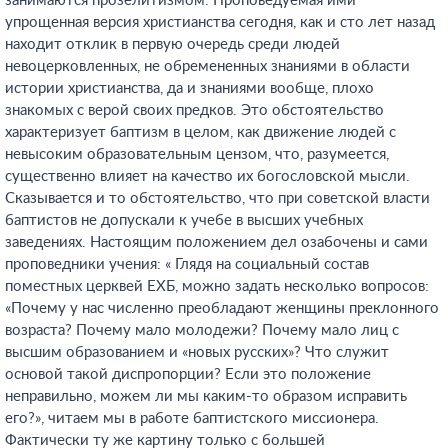
занимаются прозелитизмом. Проповедуемая ими
упрощенная версия христианства сегодня, как и сто лет назад
находит отклик в первую очередь среди людей
невоцерковленных, не обремененных знаниями в области
истории христианства, да и знаниями вообще, плохо
знакомых с верой своих предков. Это обстоятельство
характеризует баптизм в целом, как движение людей с
невысоким образовательным цензом, что, разумеется,
существенно влияет на качество их богословской мысли.
Сказывается и то обстоятельство, что при советской власти
баптистов не допускали к учебе в высших учебных
заведениях. Настоящим положением дел озабочены и сами
проповедники учения: « Глядя на социальный состав
поместных церквей ЕХБ, можно задать несколько вопросов:
«Почему у нас численно преобладают женщины преклонного
возраста? Почему мало молодежи? Почему мало лиц с
высшим образованием и «новых русских»? Что служит
основой такой диспропорции? Если это положение
неправильно, можем ли мы каким-то образом исправить
его?», читаем мы в работе баптистского миссионера.
Фактически ту же картину только с большей