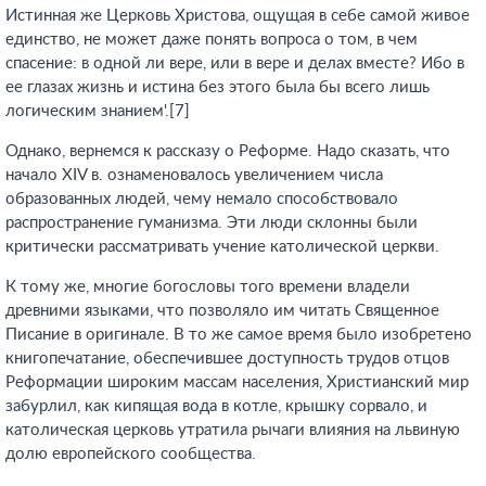
Истинная же Церковь Христова, ощущая в себе самой живое
единство, не может даже понять вопроса о том, в чем
спасение: в одной ли вере, или в вере и делах вместе? Ибо в
ее глазах жизнь и истина без этого была бы всего лишь
логическим знанием'.[7]
Однако, вернемся к рассказу о Реформе. Надо сказать, что
начало XIV в. ознаменовалось увеличением числа
образованных людей, чему немало способствовало
распространение гуманизма. Эти люди склонны были
критически рассматривать учение католической церкви.
К тому же, многие богословы того времени владели
древними языками, что позволяло им читать Священное
Писание в оригинале. В то же самое время было изобретено
книгопечатание, обеспечившее доступность трудов отцов
Реформации широким массам населения, Христианский мир
забурлил, как кипящая вода в котле, крышку сорвало, и
католическая церковь утратила рычаги влияния на львиную
долю европейского сообщества.