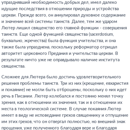
упразднявший необходимость добрых дел, имел далеко
идущие последствия в отношении природы и устройства
церкви. Прежде всего, он аннулировал духовное содержание
и значение всей системы таинств. Далее, тем же ударом
Лютер лишил священство его главной функции - совершения
таинств. Еще одной функцией священства (sacerdotium,
буквально, жречества) была функция учительства, и она
также была упразднена, поскольку реформатор отрицал
авторитет церковного Предания и учительства церкви. В
результате ничто уже не оправдывало наличие института
священства.
Сложнее для Лютера было достичь удовлетворительного
решения проблемы таинств. Три из них (крещение, евхаристия
и покаяние) не могли быть отброшены, поскольку о них идет
речь в Писании. Лютер колебался и постоянно менял точку
зрения, как в отношении их значения, так и в отношении их
места в теологической системе. В случае покаяния Лютер
имеет в виду не исповедание грехов священнику и отпущение
им этих грехов, что он отвергал полностью, но внешний знак
прощения, уже полученного благодаря вере и благодаря