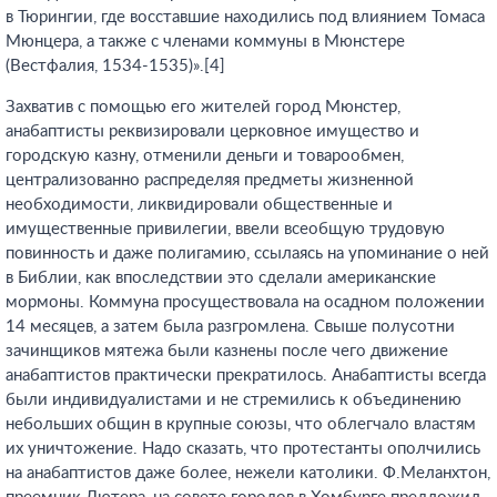
в Тюрингии, где восставшие находились под влиянием Томаса
Мюнцера, а также с членами коммуны в Мюнстере
(Вестфалия, 1534-1535)».[4]
Захватив с помощью его жителей город Мюнстер,
анабаптисты реквизировали церковное имущество и
городскую казну, отменили деньги и товарообмен,
централизованно распределяя предметы жизненной
необходимости, ликвидировали общественные и
имущественные привилегии, ввели всеобщую трудовую
повинность и даже полигамию, ссылаясь на упоминание о ней
в Библии, как впоследствии это сделали американские
мормоны. Коммуна просуществовала на осадном положении
14 месяцев, а затем была разгромлена. Свыше полусотни
зачинщиков мятежа были казнены после чего движение
анабаптистов практически прекратилось. Анабаптисты всегда
были индивидуалистами и не стремились к объединению
небольших общин в крупные союзы, что облегчало властям
их уничтожение. Надо сказать, что протестанты ополчились
на анабаптистов даже более, нежели католики. Ф.Меланхтон,