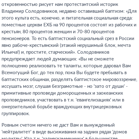
откровенностью рисует нам протестантский историк
Владимир Солодовников, недавно оставивший баптизм: «Для
этого культа есть, конечно, и питательная социальная среда:
поместные церкви ЕХБ на 90 процентов состоят из рабочих и
крестьян, 80 процентов женщин и 70-80 процентов
пенсионеров. То есть баптистский социальный срез в России
явно рабоче-крестьянский (этакий нерушимый блок, мечта
Ильича!) и, простите, старческий». Солодовников
предупреждает людей думающих: «Вы не сможете
полноценно реализовать те таланты, которые даровал Вам
Всемогущий Бог, до тех пор, пока Вы будете пребывать в
баптистских общинах, разделять баптистское мировоззрение,
иссушать мозг, слушая безграмотные - но 'зато от души' -
примитивные проповеди доморощенных и заокеанских
проповедников, участвовать в т.н. 'евангелизациях' или в
омерзительной борьбе враждующих внутрицерковных
группировок.
Ровным счетом ничего не даст Вам и вынужденный
'нейтралитет' в виде высиживания на задних рядах 'домов
молитвы'. Кто т.н. 'заднескамеечники' в большинстве