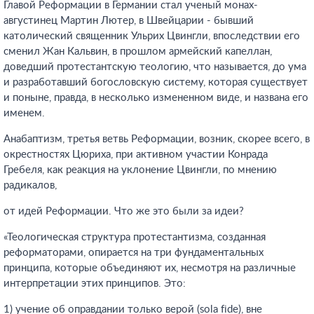
Главой Реформации в Германии стал ученый монах-
августинец Мартин Лютер, в Швейцарии - бывший
католический священник Ульрих Цвингли, впоследствии его
сменил Жан Кальвин, в прошлом армейский капеллан,
доведший протестантскую теологию, что называется, до ума
и разработавший богословскую систему, которая существует
и поныне, правда, в несколько измененном виде, и названа его
именем.
Анабаптизм, третья ветвь Реформации, возник, скорее всего, в
окрестностях Цюриха, при активном участии Конрада
Гребеля, как реакция на уклонение Цвингли, по мнению
радикалов,
от идей Реформации. Что же это были за идеи?
«Теологическая структура протестантизма, созданная
реформаторами, опирается на три фундаментальных
принципа, которые объединяют их, несмотря на различные
интерпретации этих принципов. Это:
1) учение об оправдании только верой (sola fide), вне