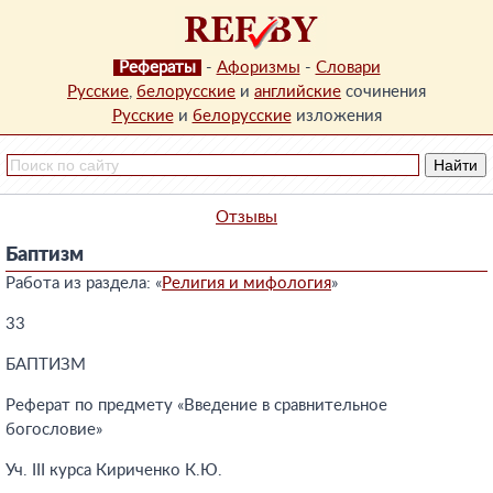
Рефераты
-
Афоризмы
-
Словари
Русские
,
белорусские
и
английские
сочинения
Русские
и
белорусские
изложения
Отзывы
Баптизм
Работа из раздела: «
Религия и мифология
»
33
БАПТИЗМ
Реферат по предмету «Введение в сравнительное
богословие»
Уч. III курса Кириченко К.Ю.