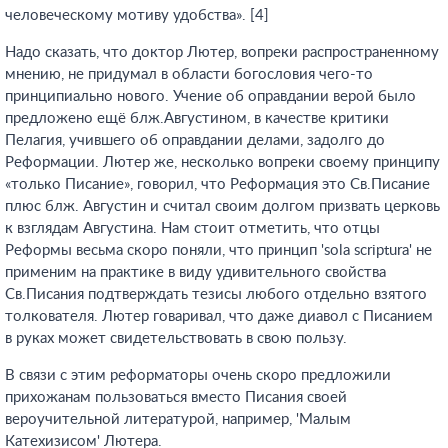
человеческому мотиву удобства». [4]
Надо сказать, что доктор Лютер, вопреки распространенному
мнению, не придумал в области богословия чего-то
принципиально нового. Учение об оправдании верой было
предложено ещё блж.Августином, в качестве критики
Пелагия, учившего об оправдании делами, задолго до
Реформации. Лютер же, несколько вопреки своему принципу
«только Писание», говорил, что Реформация это Св.Писание
плюс блж. Августин и считал своим долгом призвать церковь
к взглядам Августина. Нам стоит отметить, что отцы
Реформы весьма скоро поняли, что принцип 'sola scriptura' не
применим на практике в виду удивительного свойства
Св.Писания подтверждать тезисы любого отдельно взятого
толкователя. Лютер говаривал, что даже диавол с Писанием
в руках может свидетельствовать в свою пользу.
В связи с этим реформаторы очень скоро предложили
прихожанам пользоваться вместо Писания своей
вероучительной литературой, например, 'Малым
Катехизисом' Лютера.