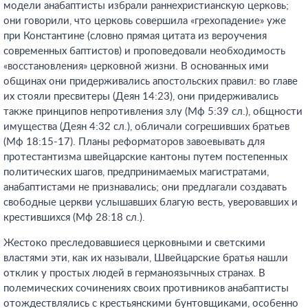
модели анабаптисты избрали раннехристианскую церковь;
они говорили, что церковь совершила «грехопадение» уже
при Константине (словно прямая цитата из вероучения
современных баптистов) и проповедовали необходимость
«восстановления» церковной жизни. В основанных ими
общинах они придерживались апостольских правил: во главе
их стояли пресвитеры (Деян 14:23), они придерживались
также принципов непротивления злу (Мф 5:39 сл.), общности
имущества (Деян 4:32 сл.), обличали согрешивших братьев
(Мф 18:15-17). Планы реформаторов завоевывать для
протестантизма швейцарские кантоны путем постепенных
политических шагов, предпринимаемых магистратами,
анабаптистами не признавались; они предлагали создавать
свободные церкви услышавших благую весть, уверовавших и
крестившихся (Мф 28:18 сл.).
Жестоко преследовавшиеся церковными и светскими
властями эти, как их называли, Швейцарские братья нашли
отклик у простых людей в германоязычных странах. В
полемических сочинениях своих противников анабаптисты
отождествлялись с крестьянскими бунтовщиками, особенно