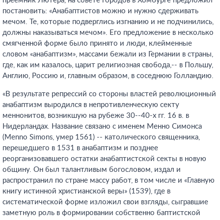
преемник Лютера, на совете городов в Хомбурге предложил
постановить: «Анабаптистов можно и нужно сдерживать
мечом. Те, которые подверглись изгнанию и не подчинились,
должны наказываться мечом». Его предложение в несколько
смягченной форме было принято и люди, клейменные
словом «анабаптизм», массами бежали из Германии в страны,
где, как им казалось, царит религиозная свобода,-- в Польшу,
Англию, Россию и, главным образом, в соседнюю Голландию.
«В результате репрессий со стороны властей революционный
анабаптизм выродился в непротивленческую секту
меннонитов, возникшую на рубеже 30--40-х гг. 16 в. в
Нидерландах. Название связано с именем Менно Симонса
(Menno Simons, умер 1561) -- католического священника,
перешедшего в 1531 в анабаптизм и позднее
реорганизовавшего остатки анабаптистской секты в новую
общину. Он был талантливым богословом, издал и
распространил по стране массу работ, в том числе и «Главную
книгу истинной христианской веры» (1539), где в
систематической форме изложил свои взгляды, сыгравшие
заметную роль в формировании собственно баптистской