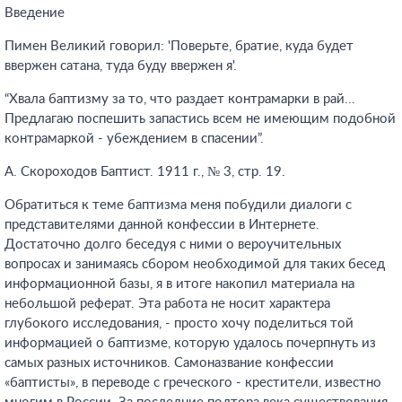
Введение
Пимен Великий говорил: 'Поверьте, братие, куда будет
ввержен сатана, туда буду ввержен я'.
“Хвала баптизму за то, что раздает контрамарки в рай...
Предлагаю поспешить запастись всем не имеющим подобной
контрамаркой - убеждением в спасении”.
А. Скороходов Баптист. 1911 г., № 3, стр. 19.
Обратиться к теме баптизма меня побудили диалоги с
представителями данной конфессии в Интернете.
Достаточно долго беседуя c ними о вероучительных
вопросах и занимаясь сбором необходимой для таких бесед
информационной базы, я в итоге накопил материала на
небольшой реферат. Эта работа не носит характера
глубокого исследования, - просто хочу поделиться той
информацией о баптизме, которую удалось почерпнуть из
самых разных источников. Самоназвание конфессии
«баптисты», в переводе с греческого - крестители, известно