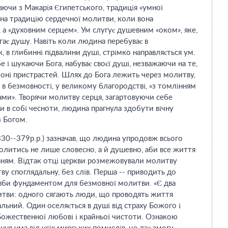
чи з Макарія Єгипетського, традиція «умної
на традицію сердечної молитви, коли вона
 а «духовним серцем». Ум слугує душевним «оком», яке,
ігає душу. Навіть коли людина перебуває в
, в глибинні підвалини душі, стрімко направляється ум.
е і шукаючи Бога, набуває своєї душі, незважаючи на те,
лоні пристрастей. Шлях до Бога лежить через молитву,
 в безмовності, у великому благородстві, «з томлінням
ами». Творячи молитву серця, загартовуючи себе
 в собі чесноти, людина прагнула здобути вічну
з Богом.
30--379р.р.) зазначав, що людина упродовж всього
олитись не лише словесно, а й душевно, аби все життя
ням. Відтак отці церкви розмежовували молитву
тву споглядальну, без слів. Перша -- приводить до
овби фундаментом для безмовної молитви. «Є два
итви: одного сягають люди, що проводять життя
альний. Один оселяється в душі від страху Божого і
д Божественної любові і крайньої чистоти. Ознакою