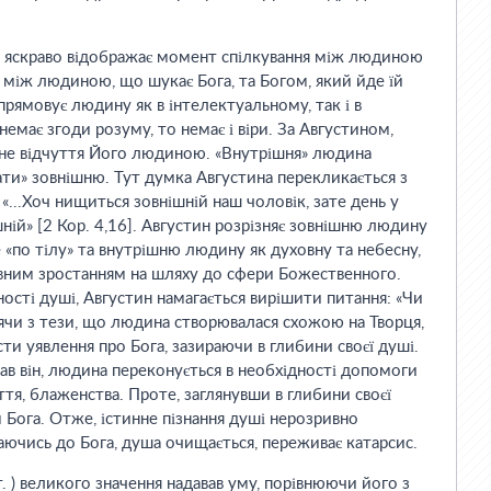
да яскраво відображає момент спілкування між людиною
м, між людиною, що шукає Бога, та Богом, який йде їй
 спрямовує людину як в інтелектуальному, так і в
емає згоди розуму, то немає і віри. За Августином,
існе відчуття Його людиною. «Внутрішня» людина
ати» зовнішню. Тут думка Августина перекликається з
«...Хоч нищиться зовнішній наш чоловік, зате день у
шній» [2 Кор. 4,16]. Августин розрізняє зовнішню людину
«по тілу» та внутрішню людину як духовну та небесну,
вним зростанням на шляху до сфери Божественного.
ості душі, Августин намагається вирішити питання: «Чи
дячи з тези, що людина створювалася схожою на Творця,
сти уявлення про Бога, зазираючи в глибини своєї душі.
ав він, людина переконується в необхідності допомоги
тя, блаженства. Проте, заглянувши в глибини своєї
 Бога. Отже, істинне пізнання душі нерозривно
аючись до Бога, душа очищається, переживає катарсис.
. ) великого значення надавав уму, порівнюючи його з