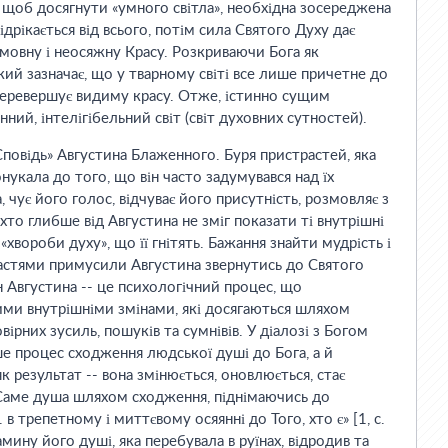
 щоб досягнути «умного світла», необхідна зосереджена
ідрікається від всього, потім сила Святого Духу дає
мовну і неосяжну Красу. Розкриваючи Бога як
кий зазначає, що у тварному світі все лише причетне до
 перевершує видиму красу. Отже, істинно сущим
ний, інтелігібельний світ (світ духовних сутностей).
повідь» Августина Блаженного. Буря пристрастей, яка
нукала до того, що він часто задумувався над їх
 чує його голос, відчуває його присутність, розмовляє з
хто глибше від Августина не зміг показати ті внутрішні
«хвороби духу», що її гнітять. Бажання знайти мудрість і
астями примусили Августина звернутись до Святого
 Августина -- це психологічний процес, що
ими внутрішніми змінами, які досягаються шляхом
ірних зусиль, пошуків та сумнівів. У діалозі з Богом
е процес сходження людської душі до Бога, а й
як результат -- вона змінюється, оновлюється, стає
Саме душа шляхом сходження, піднімаючись до
 в трепетному і миттєвому осяянні до Того, хто є» [1, с.
рамину його душі, яка перебувала в руїнах, відродив та