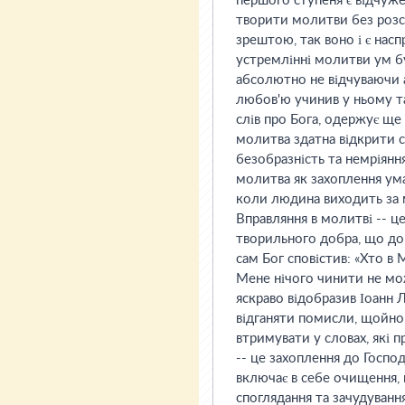
першого ступеня є відчуже
творити молитви без розс
зрештою, так воно і є нас
устремлінні молитви ум б
абсолютно не відчуваючи а
любов'ю учинив у ньому та
слів про Бога, одержує ще й
молитва здатна відкрити 
безобразність та немріянн
молитва як захоплення ума
коли людина виходить за м
Вправляння в молитві -- ц
творильного добра, що доп
сам Бог сповістив: «Хто в 
Мене нічого чинити не мож
яскраво відобразив Іоанн 
відганяти помисли, щойно 
втримувати у словах, які 
-- це захоплення до Господ
включає в себе очищення, 
споглядання та зачудуванн