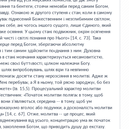
ння ума від усіх мирських помислів, це дає змогу
іяння та бентеги, стоячи немовби перед самим Богом,
правді. Ознакою ж другого ступеня є стан, коли в самому
уває піднесений Божественним і незглибимим світлом,
ні себе, ані чогось іншого сущого, лише Єдиного, який
ке осяяння. У цьому стані подвижник, окрім осягнення
 чисті і світлі пізнання про Нього» [14, с. 73]. Така
серце перед Богом, зберігаючи абсолютну
я і тим самим здійснити поєднання з ним. Духовна
 в стані мовчання характеризується несамовитістю,
ежі своєї буттєвості, цілком належачи Богу.
е шлях випробовувань, шлях віри та невпинно
омагає досягти стану нерозсіяння в молитві. Адже ж
Мені перебуває, а Я в ньому, той рясно зароджує, бо без
ете» (Ів. 15,5). Процесуальний характер молитви
Лествичник: «Початок молитви полягає в тому, щоб
вони з'являються, середина -- в тому, щоб ум
проказуємо вголос або подумки, а досконалість молитви
а» [14, с. 67]. Отже, молитва -- це процес, який
відмежування від усього, концентрацію ума як початок
я, захоплення Богом, що приводить душу до екстазу.