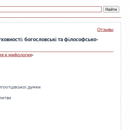
Отзывы
ховності: богословські та філософсько-
ия и мифология
»
ятоотцівської думки
литви