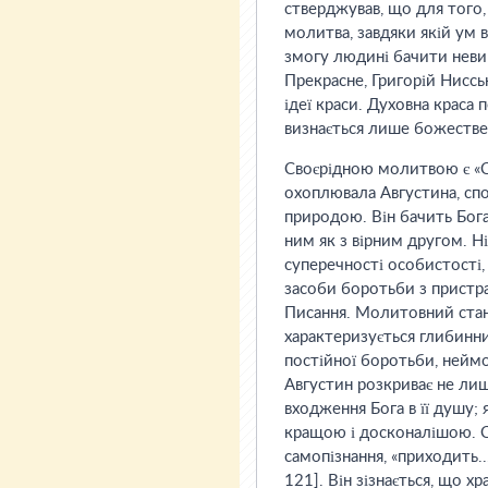
стверджував, що для того,
молитва, завдяки якій ум в
змогу людині бачити неви
Прекрасне, Григорій Ниссь
ідеї краси. Духовна краса
визнається лише божествен
Своєрідною молитвою є «С
охоплювала Августина, спо
природою. Він бачить Бога,
ним як з вірним другом. Ні
суперечності особистості, 
засоби боротьби з пристр
Писання. Молитовний стан
характеризується глибинн
постійної боротьби, неймов
Августин розкриває не лиш
входження Бога в її душу; 
кращою і досконалішою. 
самопізнання, «приходить...
121]. Він зізнається, що х