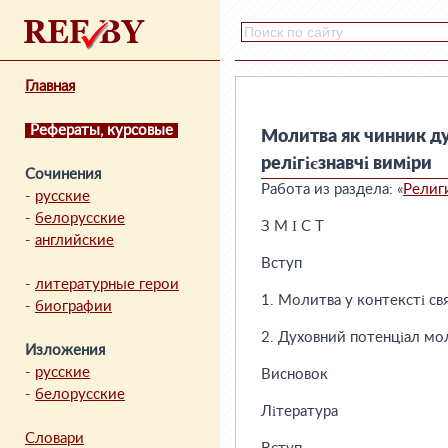
Главная
Рефераты, курсовые
Молитва як чинник ду
релігієзнавчі виміри
Сочинения
Работа из раздела: «
Религ
-
русские
-
белорусские
З М І С Т
-
английские
Вступ
-
литературные герои
1. Молитва у контексті св
-
биографии
2. Духовний потенціал мо
Изложения
-
русские
Висновок
-
белорусские
Література
Словари