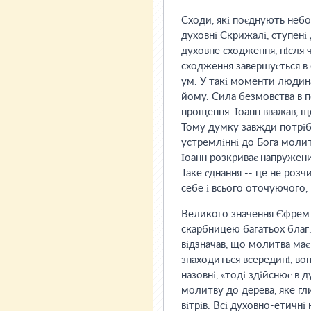
Сходи, які поєднують небо
духовні Скрижалі, ступені
духовне сходження, після 
сходження завершується в
ум. У такі моменти людина
йому. Сила безмовства в по
прощення. Іоанн вважав, щ
Тому думку завжди потріб
устремлінні до Бога молит
Іоанн розкриває напружен
Таке єднання -- це не розч
себе і всього оточуючого, в
Великого значення Єфрем С
скарбницею багатьох благ:
відзначав, що молитва ма
знаходиться всередині, во
назовні, «тоді здійснює в д
молитву до дерева, яке гл
вітрів. Всі духовно-етичні