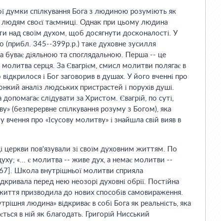
ої думки спілкування Бога з людиною розуміють як
 людям своєї таємниці. Однак при цьому людина
ти над своїм духом, щоб досягнути досконалості. У
о (прибл. 345--399р.р.) таке духовне зусилля
ка буває діяльною та споглядальною. Перша -- це
- молитва серця. За Євагрієм, смисл молитви полягає в
відкрилося і Бог заговорив в душах. У його вченні про
онкий аналіз людських пристрастей і порухів душі.
допомагає слідувати за Христом. Євагрій, по суті,
у» (безперервне спілкування розуму з Богом), яка
 вчення про «Ісусову молитву» і знайшла свій вияв в
 церкви пов'язували зі своїм духовним життям. По
уху; «... є молитва -- живе дух, а немає молитви --
с. 67]. Школа внутрішньої молитви сприяла
кривала перед нею неозорі духовні обрії. Постійна
 життя призводила до нових способів самовираження.
трішня людина» відкриває в собі Бога як реальність, яка
ється в ній як благодать. Григорій Нисський