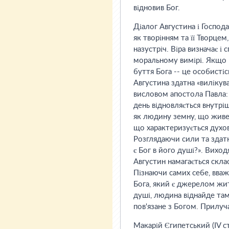
відновив Бог.
Діалог Августина і Госпо
як творінням та її Творце
назустріч. Віра визначає і
моральному вимірі. Якщо н
буття Бога -- це особист
Августина здатна «вилікув
висловом апостола Павла: 
день відновляється внутрі
як людину земну, що живе 
що характеризується духо
Розглядаючи сили та здатн
є Бог в його душі?». Вихо
Августин намагається скла
Пізнаючи самих себе, вваж
Бога, який є джерелом жит
душі, людина віднайде там
пов'язане з Богом. Прилуч
Макарій Єгипетський (IV ст