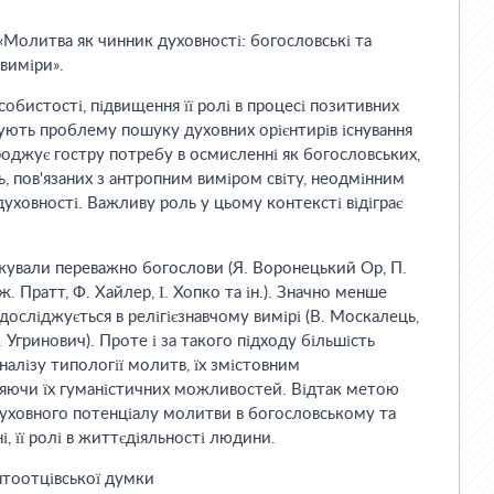
«Молитва як чинник духовності: богословські та
 виміри».
обистості, підвищення її ролі в процесі позитивних
ізують проблему пошуку духовних орієнтирів існування
оджує гостру потребу в осмисленні як богословських,
ь, пов'язаних з антропним виміром світу, неодмінним
уховності. Важливу роль у цьому контексті відіграє
ували переважно богослови (Я. Воронецький Ор, П.
 Пратт, Ф. Хайлер, І. Хопко та ін.). Значно менше
досліджується в релігієзнавчому вимірі (В. Москалець,
 Угринович). Проте і за такого підходу більшість
налізу типології молитв, їх змістовним
ляючи їх гуманістичних можливостей. Відтак метою
духовного потенціалу молитви в богословському та
 її ролі в життєдіяльності людини.
ятоотцівської думки