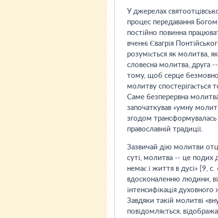
У джерелах святоотцівськ
процес передавання Богом
постійно повинна працюва
вченні Євагрія Понтійськог
розуміється як молитва, я
словесна молитва, друга -
тому, щоб серце безмовно 
молитву спостерігається т
Саме безперервна молитва 
започаткував «умну молитв
згодом трансформувалась у
православній традиції.
Зазвичай дію молитви отці
суті, молитва -- це подих д
немає і життя в дусі» [9, 
вдосконаленню людини, від
інтенсифікація духовного
Завдяки такій молитві «вну
повідомляється, відобража