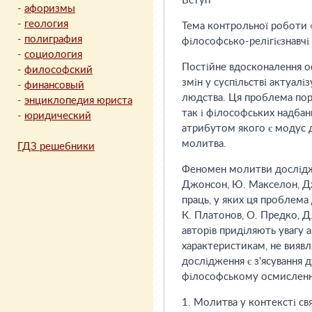
Вступ
-
афоризмы
-
геология
Тема контрольної роботи 
-
полиграфия
філософсько-релігієзнавчі
-
социология
Постійне вдосконалення ос
-
философский
змін у суспільстві актуал
-
финансовый
людства. Ця проблема пор
-
энциклопедия юриста
так і філософських надбан
-
юридический
атрибутом якого є модус д
молитва.
ГДЗ решебники
Феномен молитви дослідж
Джонсон, Ю. Макселон, Дж.
праць, у яких ця проблема 
К. Платонов, О. Предко, Д.
авторів приділяють увагу а
характеристикам, не вияв
дослідження є з'ясування 
філософському осмисленні,
1. Молитва у контексті св