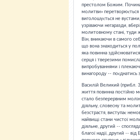
престолом Божим. Починаю
молитви» перетворюється 
виголошується не вустами,
узріваючи негаразди, вбер
молитовному стані, туди ж
Він, вникаючи в самого себ
що вона знаходиться у по
яка повинна здійснюватися
серця і тверезими помисл
випробуваннями і плекаючи
винагороду -- поєднатись 
Василій Великий (прибл. 3
життя повинна постійно м
стало безперервним молін
діяльну, словесну та моли
безстрастя, виступає нем
найвищі стани чистої мол
діяльне, другий -- спогляд
благої надії, другий -- ві