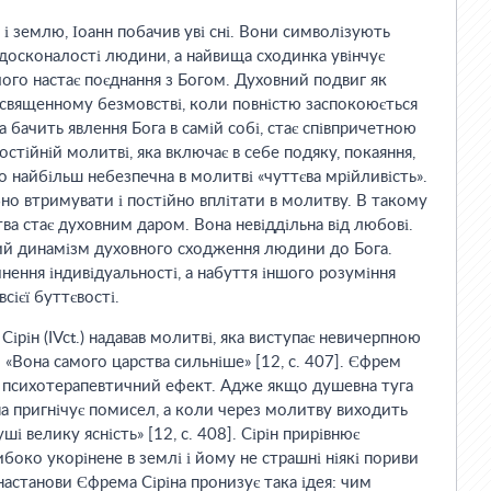
 і землю, Іоанн побачив уві сні. Вони символізують
 досконалості людини, а найвища сходинка увінчує
чого настає поєднання з Богом. Духовний подвиг як
 священному безмовстві, коли повністю заспокоюється
 бачить явлення Бога в самій собі, стає співпричетною
стійній молитві, яка включає в себе подяку, покаяння,
о найбільш небезпечна в молитві «чуттєва мрійливість».
но втримувати і постійно вплітати в молитву. В такому
ва стає духовним даром. Вона невіддільна від любові.
ий динамізм духовного сходження людини до Бога.
инення індивідуальності, а набуття іншого розуміння
сієї буттєвості.
ірін (IVct.) надавав молитві, яка виступає невичерпною
 «Вона самого царства сильніше» [12, с. 407]. Єфрем
є психотерапевтичний ефект. Адже якщо душевна туга
на пригнічує помисел, а коли через молитву виходить
уші велику ясність» [12, с. 408]. Сірін прирівнює
ибоко укорінене в землі і йому не страшні ніякі пориви
 настанови Єфрема Сіріна пронизує така ідея: чим