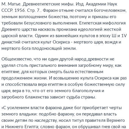
М. Матье. Древнеегипетские мифы. Изд. Академии Наук
СССР. 1956. Стр. 7.
. Фараон отныне считался богочеловеком,
земным воплощением божества, поэтому и приказы его
требовали безусловного выполнения. Египетская мифология
Древнего царства насквозь пронизана идеологией жесткой
царской власти. Одним из важнейших культов в эпоху Ш и 1V
династий считался культ Осириса - мертвого царя, вождя и
мертвого бога плодоносящей земли.
Общеизвестно, что ни один другой народ древности не
уделял столь пристального внимания загробному миру, как
египтяне, для которых смерть была естественным
продолжением жизни. И возвышению культа Осириса как раз
и способствовала вера египтян в особую божественную силу
царя, вера в то, что от его земного благополучия и
загробного блаженства зависит судьба страны.
«С усилением власти фараона даже бог приобретает черты
земного владыки: подобно фараону, он передавал власть
своим детям по наследству, носил титул правителя Верхнего
и Нижнего Египта; словно фараон, он обрушивал гнев свой на