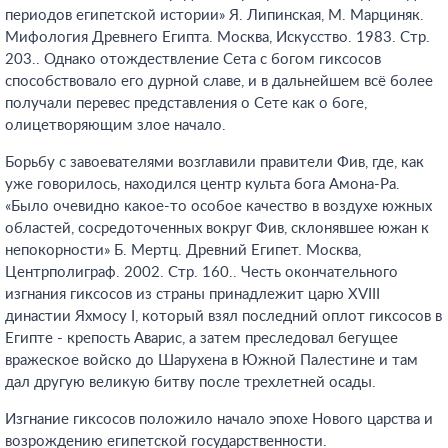
периодов египетской истории» Я. Липинская, М. Марциняк.
Мифология Древнего Египта. Москва, Искусство. 1983. Стр.
203.
. Однако отождествление Сета с богом гиксосов
способствовало его дурной славе, и в дальнейшем всё более
получали перевес представления о Сете как о боге,
олицетворяющим злое начало.
Борьбу с завоевателями возглавили правители Фив, где, как
уже говорилось, находился центр культа бога Амона-Ра.
«Было очевидно какое-то особое качество в воздухе южных
областей, сосредоточенных вокруг Фив, склонявшее южан к
непокорности» Б. Мертц. Древний Египет. Москва,
Центрполиграф. 2002. Стр. 160.
. Честь окончательного
изгнания гиксосов из страны принадлежит царю XVIII
династии Яхмосу I, который взял последний оплот гиксосов в
Египте - крепость Аварис, а затем преследовал бегущее
вражеское войско до Шарухена в Южной Палестине и там
дал другую великую битву после трехлетней осады.
Изгнание гиксосов положило начало эпохе Нового царства и
возрождению египетской государственности.