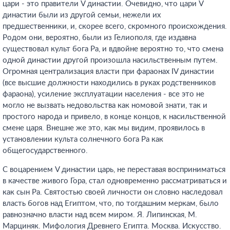
цари - это правители V династии. Очевидно, что цари V
династии были из другой семьи, нежели их
предшественники, и, скорее всего, скромного происхождения.
Родом они, вероятно, были из Гелиополя, где издавна
существовал культ бога Ра, и вдвойне вероятно то, что смена
одной династии другой произошла насильственным путем.
Огромная централизация власти при фараонах IV династии
(все высшие должности находились в руках родственников
фараона), усиление эксплуатации населения - все это не
могло не вызвать недовольства как номовой знати, так и
простого народа и привело, в конце концов, к насильственной
смене царя. Внешне же это, как мы видим, проявилось в
установлении культа солнечного бога Ра как
общегосударственного.
С воцарением V династии царь, не переставая восприниматься
в качестве живого Гора, стал одновременно рассматриваться и
как сын Ра. Святостью своей личности он словно наследовал
власть богов над Египтом, что, по тогдашним меркам, было
равнозначно власти над всем миром. Я. Липинская, М.
Марциняк. Мифология Древнего Египта. Москва. Искусство.