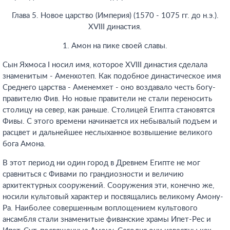
Глава 5. Новое царство (Империя) (1570 - 1075 гг. до н.э.).
XVIII династия.
1. Амон на пике своей славы.
Сын Яхмоса I носил имя, которое XVIII династия сделала
знаменитым - Аменхотеп. Как подобное династическое имя
Среднего царства - Аменемхет - оно воздавало честь богу-
правителю Фив. Но новые правители не стали переносить
столицу на север, как раньше. Столицей Египта становятся
Фивы. С этого времени начинается их небывалый подъем и
расцвет и дальнейшее неслыханное возвышение великого
бога Амона.
В этот период ни один город в Древнем Египте не мог
сравниться с Фивами по грандиозности и величию
архитектурных сооружений. Сооружения эти, конечно же,
носили культовый характер и посвящались великому Амону-
Ра. Наиболее совершенным воплощением культового
ансамбля стали знаменитые фиванские храмы Ипет-Рес и