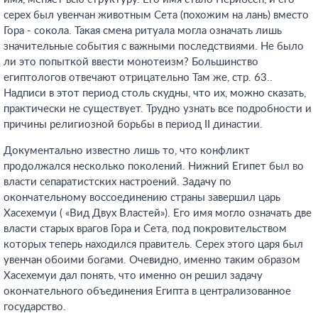
серех был увенчан животным Сета (похожим на лань) вместо
Гора - сокола. Такая смена ритуала могла означать лишь
значительные события с важными последствиями. Не было
ли это попыткой ввести монотеизм? Большинство
египтологов отвечают отрицательно Там же, стр. 63.
.
Надписи в этот период столь скудны, что их, можно сказать,
практически не существует. Трудно узнать все подробности и
причины религиозной борьбы в период II династии.
Документально известно лишь то, что конфликт
продолжался несколько поколений. Нижний Египет был во
власти сепаратистских настроений. Задачу по
окончательному воссоединению страны завершил царь
Хасехемуи ( «Вид Двух Властей»). Его имя могло означать две
власти старых врагов Гора и Сета, под покровительством
которых теперь находился правитель. Серех этого царя был
увенчан обоими богами. Очевидно, именно таким образом
Хасехемуи дал понять, что именно он решил задачу
окончательного объединения Египта в централизованное
государство.