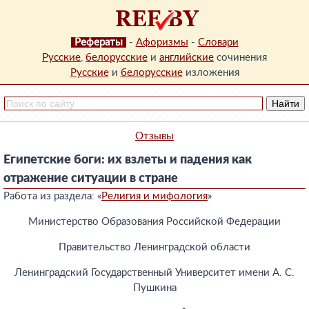
Рефераты
-
Афоризмы
-
Словари
Русские
,
белорусские
и
английские
сочинения
Русские
и
белорусские
изложения
Отзывы
Египетские боги: их взлеты и падения как
отражение ситуации в стране
Работа из раздела: «
Религия и мифология
»
Министерство Образования Российской Федерации
Правительство Ленинградской области
Ленинградский Государственный Университет имени А. С.
Пушкина