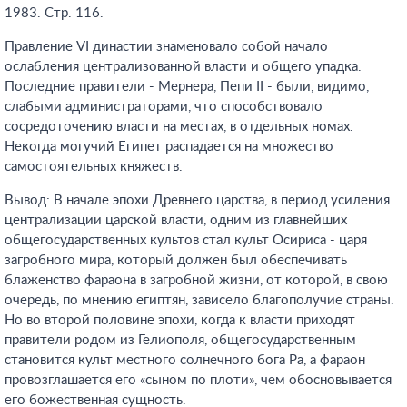
1983. Стр. 116.
Правление VI династии знаменовало собой начало
ослабления централизованной власти и общего упадка.
Последние правители - Мернера, Пепи II - были, видимо,
слабыми администраторами, что способствовало
сосредоточению власти на местах, в отдельных номах.
Некогда могучий Египет распадается на множество
самостоятельных княжеств.
Вывод: В начале эпохи Древнего царства, в период усиления
централизации царской власти, одним из главнейших
общегосударственных культов стал культ Осириса - царя
загробного мира, который должен был обеспечивать
блаженство фараона в загробной жизни, от которой, в свою
очередь, по мнению египтян, зависело благополучие страны.
Но во второй половине эпохи, когда к власти приходят
правители родом из Гелиополя, общегосударственным
становится культ местного солнечного бога Ра, а фараон
провозглашается его «сыном по плоти», чем обосновывается
его божественная сущность.