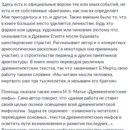
Здесь есть и официальные версии тех или иных событий, но
есть и ее собственные «фантазии», как она их определяет.
Мне пригодилось и то, и другое. Также важным было то, что
в книге большое место уделяется личностям, будь это
фараон или царица, художник или чиновник (потому что,
оказывается, в Древнем Египте могли бушевать
шекспировские страсти). Рассказывает автор и о конкретных
археологических раскопках ( в некоторых она принимала
участие), о строительстве пирамид и других памятников
архитектуры. В книге много переводов различных
древнеегипетских текстов, так что заканчивает Б.Мертц свою
работу такими словами: «Мы читаем мысли человека,
мертвого уже три тысячелетия, и называем его братом».
Помощь оказала также книга М.Э. Матье «Древнеегипетские
мифы». Сама автор говорит, что «данная работа не ставит
своей целью полное освещение всей древнеегипетской
мифологии. Задача ее скромнее - ознакомить читателя с
переводами основных…текстов древнеегипетских мифов и
осветить пути возникновения и развития последних…».