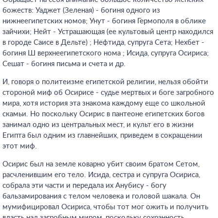
божеств: Уаджет (Зеленая) - богиня одного из
нижнеегипетских номов; Унут - богиня Гермополя в облике
зайчихи; Нейт - Устрашающая (ее культовый центр находился
в городе Саисе в Дельте) ; Нефтида, супруга Сета; Нехбет -
богиня Ш верхнеегипетского нома ; Исида, супруга Осириса;
Сешат - богиня письма и счета и др.
И, говоря о политеизме египетской религии, нельзя обойти
стороной миф об Осирисе - судье мертвых и боге загробного
мира, хотя история эта знакома каждому еще со школьной
скамьи. Но поскольку Осирис в пантеоне египетских богов
занимал одно из центральных мест, и культ его в жизни
Египта был одним из главнейших, приведем в сокращении
этот миф.
Осирис был на земле коварно убит своим братом Сетом,
расчленившим его тело. Исида, сестра и супруга Осириса,
собрала эти части и передала их Анубису - богу
бальзамирования с телом человека и головой шакала. Он
мумифицировал Осириса, чтобы тот мог ожить и получить
власть над загробным миром, поскольку сохранность