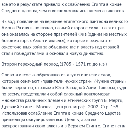
все это в результате привело к ослаблению Египта в конце
Среднего царства, чем и воспользовались племена гиксосов.
Вывод: появление на вершине египетского пантеона великого
Амона-Ра опять показало, на чьей стороне сила - на этот раз
она оказалась на стороне правителей Фив (одним из местных
богов которых Амон и являлся), которые в результате
ожесточенных войн за объединение и власть над страной
стали победителями и основали новую династию.
Второй переходный период (1785 - 1571 гг. до н.э.)
Слово «гиксосы» образовано из двух египетских слов,
которые означают «правители чужих стран». «Чужие страны»
были, вероятно, странами Юго-Западной Азии. Гиксосы, судя
по всему, представляли собой сложный конгломерат
множества различных племен и этнических групп Б. Мертц.
Древний Египет. Москва, Центрполиграф. 2002. Стр. 159.
.
Использовав ослабление Египта в конце Среднего царства,
пришельцы оккупировали всю Дельту, а затем
распространили свою власть и в Верхнем Египте. Египет стал