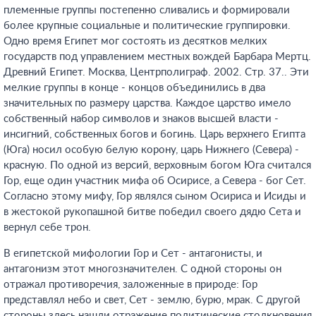
племенные группы постепенно сливались и формировали
более крупные социальные и политические группировки.
Одно время Египет мог состоять из десятков мелких
государств под управлением местных вождей Барбара Мертц.
Древний Египет. Москва, Центрполиграф. 2002. Стр. 37.
. Эти
мелкие группы в конце - концов объединились в два
значительных по размеру царства. Каждое царство имело
собственный набор символов и знаков высшей власти -
инсигний, собственных богов и богинь. Царь верхнего Египта
(Юга) носил особую белую корону, царь Нижнего (Севера) -
красную. По одной из версий, верховным богом Юга считался
Гор, еще один участник мифа об Осирисе, а Севера - бог Сет.
Согласно этому мифу, Гор являлся сыном Осириса и Исиды и
в жестокой рукопашной битве победил своего дядю Сета и
вернул себе трон.
В египетской мифологии Гор и Сет - антагонисты, и
антагонизм этот многозначителен. С одной стороны он
отражал противоречия, заложенные в природе: Гор
представлял небо и свет, Сет - землю, бурю, мрак. С другой
стороны здесь нашли отражение политические столкновения