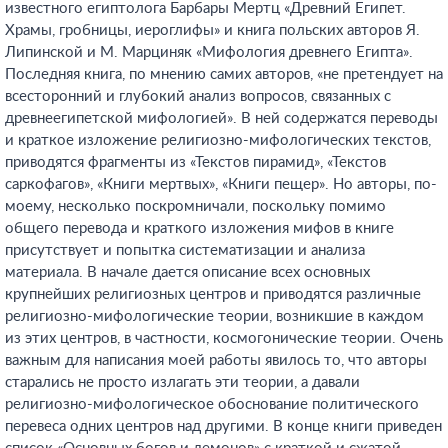
известного египтолога Барбары Мертц «Древний Египет.
Храмы, гробницы, иероглифы» и книга польских авторов Я.
Липинской и М. Марциняк «Мифология древнего Египта».
Последняя книга, по мнению самих авторов, «не претендует на
всесторонний и глубокий анализ вопросов, связанных с
древнеегипетской мифологией». В ней содержатся переводы
и краткое изложение религиозно-мифологических текстов,
приводятся фрагменты из «Текстов пирамид», «Текстов
саркофагов», «Книги мертвых», «Книги пещер». Но авторы, по-
моему, несколько поскромничали, поскольку помимо
общего перевода и краткого изложения мифов в книге
присутствует и попытка систематизации и анализа
материала. В начале дается описание всех основных
крупнейших религиозных центров и приводятся различные
религиозно-мифологические теории, возникшие в каждом
из этих центров, в частности, космогонические теории. Очень
важным для написания моей работы явилось то, что авторы
старались не просто излагать эти теории, а давали
религиозно-мифологическое обоснование политического
перевеса одних центров над другими. В конце книги приведен