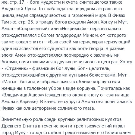
же, стр. 17.
- бога мудрости и счета, считавшегося также
Владыкой Луны. Тот наблюдал за порядком астрального
цикла, ведал справедливостью и гармонией мира. В Фивах
Там же, стр. 25.
в триаду богов входили Амон, Хонсу и Мут.
Амон - «Сокровенный» или «Незримый» - первоначально
отождествлялся с богом плодородия Мином, от которого
заимствовал эпитет - «Бык своей матери», характеризующий
один из аспектов его сущности как бога-творца. В разные
эпохи Амон отождествлялся поочередно с различными
богами, почитавшимися в других религиозных центрах. Хонсу
- «Странник» - фиванский бог луны, бог - целитель,
отождествлявшийся с другими лунными божествами. Мут -
«Мать» - богиня, изображавшаяся в облике коршуна или
женщины в головном уборе в виде коршуна. Почиталась как
«Владычица Ашеру» (священного округа к югу от святилища
Амона в Карнаке). В качестве супруги Амона она почиталась в
Фивах как олицетворение солнечного глаза.
Значительную роль среди крупных религиозных культов
Древнего Египта в течение почти трех тысячелетий играл
город Иуну - город столбов. Греки называли его Гелиополем