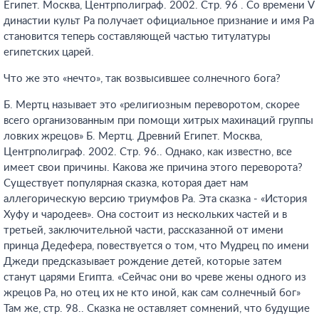
Египет. Москва, Центрполиграф. 2002. Стр. 96
. Со времени V
династии культ Ра получает официальное признание и имя Ра
становится теперь составляющей частью титулатуры
египетских царей.
Что же это «нечто», так возвысившее солнечного бога?
Б. Мертц называет это «религиозным переворотом, скорее
всего организованным при помощи хитрых махинаций группы
ловких жрецов» Б. Мертц. Древний Египет. Москва,
Центрполиграф. 2002. Стр. 96.
. Однако, как известно, все
имеет свои причины. Какова же причина этого переворота?
Существует популярная сказка, которая дает нам
аллегорическую версию триумфов Ра. Эта сказка - «История
Хуфу и чародеев». Она состоит из нескольких частей и в
третьей, заключительной части, рассказанной от имени
принца Дедефера, повествуется о том, что Мудрец по имени
Джеди предсказывает рождение детей, которые затем
станут царями Египта. «Сейчас они во чреве жены одного из
жрецов Ра, но отец их не кто иной, как сам солнечный бог»
Там же, стр. 98.
. Сказка не оставляет сомнений, что будущие