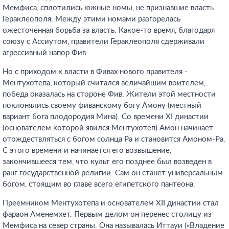
Мемфиса, сплотились южные номы, не признавшие власть
Гераклеополя. Между этими номами разгорелась
ожесточенная борьба за власть. Какое-то время, благодаря
союзу с Ассиутом, правители Гераклеополя сдерживали
агрессивный напор Фив.
Но с приходом к власти в Фивах нового правителя -
Ментухотепа, который считался величайшим воителем,
победа оказалась на стороне Фив. Жители этой местности
поклонялись своему фиванскому богу Амону (местный
вариант бога плодородия Мина). Со времени XI династии
(основателем которой явился Ментухотеп) Амон начинает
отождествляться с богом солнца Ра и становится Амоном-Ра.
С этого времени и начинается его возвышение,
закончившееся тем, что культ его позднее был возведен в
ранг государственной религии. Сам он станет универсальным
богом, стоящим во главе всего египетского пантеона.
Преемником Ментухотепа и основателем XII династии стал
фараон Аменемхет. Первым делом он перенес столицу из
Мемфиса на север страны. Она называлась Иттауи («Владение