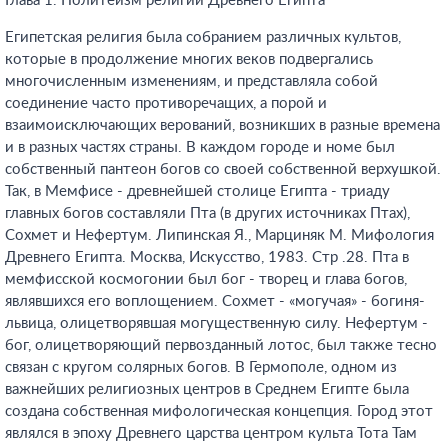
Глава 1. Политеизм религии Древнего Египта
Египетская религия была собранием различных культов,
которые в продолжение многих веков подвергались
многочисленным изменениям, и представляла собой
соединение часто противоречащих, а порой и
взаимоисключающих верований, возникших в разные времена
и в разных частях страны. В каждом городе и номе был
собственный пантеон богов со своей собственной верхушкой.
Так, в Мемфисе - древнейшей столице Египта - триаду
главных богов составляли Пта (в других источниках Птах),
Сохмет и Нефертум. Липинская Я., Марциняк М. Мифология
Древнего Египта. Москва, Искусство, 1983. Стр .28.
Пта в
мемфисской космогонии был бог - творец и глава богов,
являвшихся его воплощением. Сохмет - «могучая» - богиня-
львица, олицетворявшая могущественную силу. Нефертум -
бог, олицетворяющий первозданный лотос, был также тесно
связан с кругом солярных богов. В Гермополе, одном из
важнейших религиозных центров в Среднем Египте была
создана собственная мифологическая концепция. Город этот
являлся в эпоху Древнего царства центром культа Тота Там