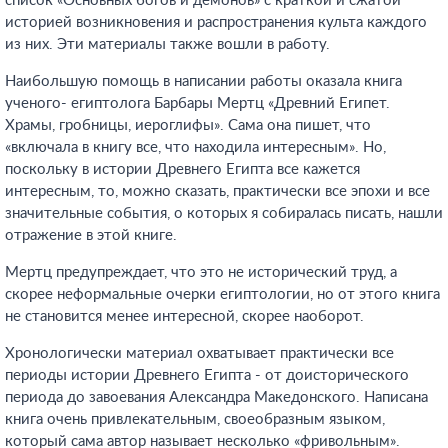
список «Основных богов и демонов» с краткой и сжатой
историей возникновения и распространения культа каждого
из них. Эти материалы также вошли в работу.
Наибольшую помощь в написании работы оказала книга
ученого- египтолога Барбары Мертц «Древний Египет.
Храмы, гробницы, иероглифы». Сама она пишет, что
«включала в книгу все, что находила интересным». Но,
поскольку в истории Древнего Египта все кажется
интересным, то, можно сказать, практически все эпохи и все
значительные события, о которых я собиралась писать, нашли
отражение в этой книге.
Мертц предупреждает, что это не исторический труд, а
скорее неформальные очерки египтологии, но от этого книга
не становится менее интересной, скорее наоборот.
Хронологически материал охватывает практически все
периоды истории Древнего Египта - от доисторического
периода до завоевания Александра Македонского. Написана
книга очень привлекательным, своеобразным языком,
который сама автор называет несколько «фривольным».