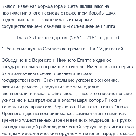
Вывод: извечная борьба Гора и Сета, являвшаяся на
протяжении этого периода отражением борьбы двух
отдельных царств, закончилась их мирным
сосуществованием, означавшим объединение Египта.
Глава 3.Древнее царство (2664 - 2181 гг. до н.э.)
1. Усиление культа Осириса во времена Ш и 1V династий.
Объединение Верхнего и Нижнего Египта в единое
государство имело огромное значение. Именно в этот период
были заложены основы древнеегипетской
государственности. Значительные успехи в экономике,
развитие ремесел, продуктивное земледелие,
внешнеполитическая стабильность, - все это способствовало
усилению и централизации власти царя, который носил
теперь титул правителя Верхнего и Нижнего Египта. Эпоха
Древнего царства воспринималась самими египтянами как
время могущественных царей и великих мудрецов, а «в руках
господствующей рабовладельческой верхушки религия стала
мощным идеологическим орудием угнетения народных масс»