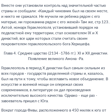
Вместе они установили контроль над значительной частью
страны и сообщали: «Каждый чиновник был на своем месте,
и никто не сражался. Не мучили ни ребенка рядом с его
матерью, ни горожанина рядом с его женой» Там же, стр.123.
.
Ахтой, номарх Гераклеополя, установивший порядок на
подвластной ему территории, стал основателем IX и X
династий, все цари которых стали считать своим
покровителем гераклеопольского бога Херишефа.
Глава 4. Среднее царство (2134 -1786 гг.). XI и XII династии.
Появление великого Амона -Ра.
Гераклеополь в период X династии был самым сильным из
всех городов - государств разделенной страны и, казалось,
был на пути к тому, чтобы возглавить новое объединение. В
искусстве и военной мощи он опережал своих
современников, в литературе он дал произведения
исключительно высокого качества. Однако - еще раз -
завоеватель пришел с Юга.
Вокруг города Фивы, расположенного в 450 милях к югу от