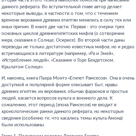
Вторая часть этого тезиса наиболее помогла при написании
данного реферата. Во вступительной главе автор делает
некоторые выводы, в частности о том, что с течением
времени верования древних египтян менялись в силу тех или
иных причин. В книге две части. Первая - это очерки трех
основных циклов древнеегипетских мифов (о сотворении
мира, сказания о Солнце, Осирисе). Во второй части даны
переводы не только достаточно известных мифов, но и редко
встречающихся в литературе (например, «Ра и Змей»,
«Истребление людей», «Сказание о Горе Бехдетском,
Крылатом Солнце».
И, наконец, книга Пьера Монтэ «Египет Рамсесов». Она в очень
доступной и популярной форме описывает быт, нравы
древних египтян, их верования, обычаи фараонов и простых
людей, касается вопросов культа и военного дела. К
сожалению, этот период (эпоха Рамсесов) не входит в
хронологические рамки данного реферата, но некоторые
сведения (особенно те, что касались темы культа Амона)
были использованы.