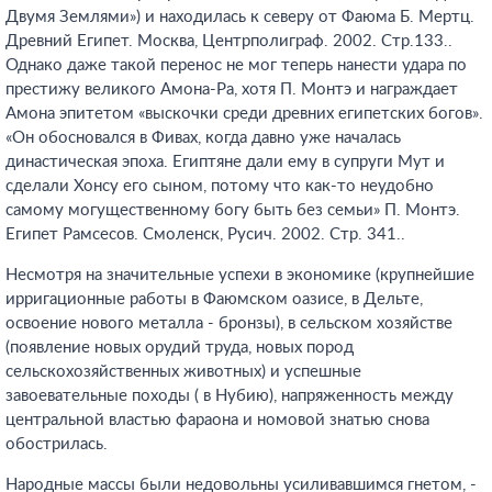
Двумя Землями») и находилась к северу от Фаюма Б. Мертц.
Древний Египет. Москва, Центрполиграф. 2002. Стр.133.
.
Однако даже такой перенос не мог теперь нанести удара по
престижу великого Амона-Ра, хотя П. Монтэ и награждает
Амона эпитетом «выскочки среди древних египетских богов».
«Он обосновался в Фивах, когда давно уже началась
династическая эпоха. Египтяне дали ему в супруги Мут и
сделали Хонсу его сыном, потому что как-то неудобно
самому могущественному богу быть без семьи» П. Монтэ.
Египет Рамсесов. Смоленск, Русич. 2002. Стр. 341.
.
Несмотря на значительные успехи в экономике (крупнейшие
ирригационные работы в Фаюмском оазисе, в Дельте,
освоение нового металла - бронзы), в сельском хозяйстве
(появление новых орудий труда, новых пород
сельскохозяйственных животных) и успешные
завоевательные походы ( в Нубию), напряженность между
центральной властью фараона и номовой знатью снова
обострилась.
Народные массы были недовольны усиливавшимся гнетом, -