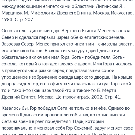
между воюющими египетскими областями Липинская Я.,
Марциняк М. Мифология ДревнегоЕгипта. Москва, Искусство,
1983. Стр. 207.
.
Основатель I династии царь Верхнего Египта Менес завоевал
Север и сделался первым царем обеих египетских земель.
Завоевав Север, Менес принял его инсигнии - символы власти,
его обычая и богов. В свою титулатуру цари I династии
обязательно включали имя Гора, бога - победителя, бога -
сокола, который отождествлялся с царем. Имя Гора писалось
в прямоугольной рамке серех, представлявшей собой
упрощенное изображение фасада царского дворца. На крыше
дворца сидел Гор, и его фигура читалась как титул: Гор такой-
то и такой-то (как царь такой-то и такой-то Б. Мертц.
Древний Египет. Москва, Центрполиграф. 2002. Стр. 41.
.
Казалось бы, Гор победил Сета не только в мифе. Однако во
времена II династии произошли события, которые вывели
Сета на время в ранг победителя. Царь, который
первоначально именовал себя Гор Сехемиб, вдруг меняет свое
имя, меняет всю структуру. Его имя стало Перибсен, и его