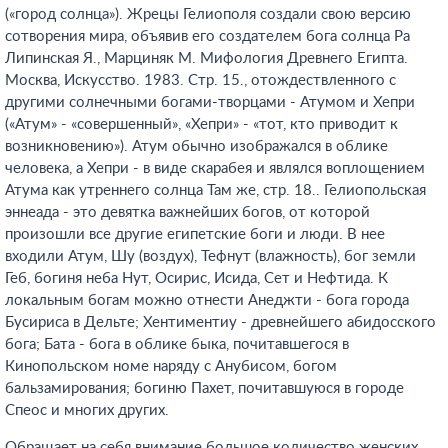
(«город солнца»). Жрецы Гелиополя создали свою версию
сотворения мира, объявив его создателем бога солнца Ра
Липинская Я., Марциняк М. Мифология Древнего Египта.
Москва, Искусство. 1983. Стр. 15.
, отождествленного с
другими солнечными богами-творцами - Атумом и Хепри
(«Атум» - «совершенный», «Хепри» - «тот, кто приводит к
возникновению»). Атум обычно изображался в облике
человека, а Хепри - в виде скарабея и являлся воплощением
Атума как утреннего солнца Там же, стр. 18.
. Гелиопольская
эннеада - это девятка важнейших богов, от которой
произошли все другие египетские боги и люди. В нее
входили Атум, Шу (воздух), Тефнут (влажность), бог земли
Геб, богиня неба Нут, Осирис, Исида, Сет и Нефтида. К
локальным богам можно отнести Анеджти - бога города
Бусириса в Дельте; Хентиментиу - древнейшего абидосского
бога; Бата - бога в облике быка, почитавшегося в
Кинопольском номе наряду с Анубисом, богом
бальзамирования; богиню Пахет, почитавшуюся в городе
Спеос и многих других.
Обращает на себя внимание большое количество женских