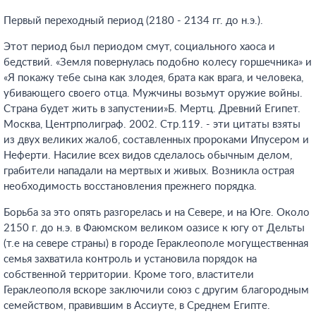
Первый переходный период (2180 - 2134 гг. до н.э.).
Этот период был периодом смут, социального хаоса и
бедствий. «Земля повернулась подобно колесу горшечника» и
«Я покажу тебе сына как злодея, брата как врага, и человека,
убивающего своего отца. Мужчины возьмут оружие войны.
Страна будет жить в запустении»Б. Мертц. Древний Египет.
Москва, Центрполиграф. 2002. Стр.119.
- эти цитаты взяты
из двух великих жалоб, составленных пророками Ипусером и
Неферти. Насилие всех видов сделалось обычным делом,
грабители нападали на мертвых и живых. Возникла острая
необходимость восстановления прежнего порядка.
Борьба за это опять разгорелась и на Севере, и на Юге. Около
2150 г. до н.э. в Фаюмском великом оазисе к югу от Дельты
(т.е на севере страны) в городе Гераклеополе могущественная
семья захватила контроль и установила порядок на
собственной территории. Кроме того, властители
Гераклеополя вскоре заключили союз с другим благородным
семейством, правившим в Ассиуте, в Среднем Египте.