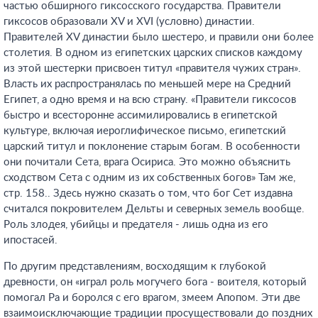
частью обширного гиксосского государства. Правители
гиксосов образовали XV и XVI (условно) династии.
Правителей XV династии было шестеро, и правили они более
столетия. В одном из египетских царских списков каждому
из этой шестерки присвоен титул «правителя чужих стран».
Власть их распространялась по меньшей мере на Средний
Египет, а одно время и на всю страну. «Правители гиксосов
быстро и всесторонне ассимилировались в египетской
культуре, включая иероглифическое письмо, египетский
царский титул и поклонение старым богам. В особенности
они почитали Сета, врага Осириса. Это можно объяснить
сходством Сета с одним из их собственных богов» Там же,
стр. 158.
. Здесь нужно сказать о том, что бог Сет издавна
считался покровителем Дельты и северных земель вообще.
Роль злодея, убийцы и предателя - лишь одна из его
ипостасей.
По другим представлениям, восходящим к глубокой
древности, он «играл роль могучего бога - воителя, который
помогал Ра и боролся с его врагом, змеем Апопом. Эти две
взаимоисключающие традиции просуществовали до поздних