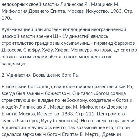
непокорных своей власти» Липинская Я., Марциняк М.
Мифология Древнего Египта. Москва, Искусство. 1983. Стр.
190.
.
Кульминацией или апогеем воплощения неограниченной
царской власти времен Ш - 1V династий явилось
строительство грандиозных усыпальниц - пирамид фараонов
Джосера, Снофру, Хуфу, Хафра, Менкаура, которые до сих пор
остаются символами абсолютного могущества их
владельцев.
2. V династия. Возвышение бога Ра.
Египетский бог солнца, наиболее широко известный как Ра,
всегда был важным божеством. Считался «богом солнца,
странствующим в ладье по небосклону, создателем богов и
людей» Липинская Я., Марциняк М. Мифология Древнего
Египта. Москва, Искусство. 1983. Стр. 211
. Центром его
культа был город Иуну (Гелиополь). Но во времена правления
V династии «случилось нечто, так возвысившее его, что он
сделался верховным богом Египта» Б. Мертц. Древний