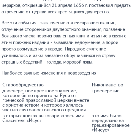
иерархов, открывшийся 21 апреля 1656 г. постановил предать
отречению от церкви всех крестящихся двуперстно.
Все эти события - заключение о «неисправности» книг,
отлучение сторонников двуперстного знамения, появление
большого числа новоисправленных книг и изъятие в связи с
этим прежних изданий - вызывали недоумение, а порой
просто возмущение в народе. Народное смятение
усиливалось и из-за внезапно обрушившихся на страну
страшных бедствий - голода, моровой язвы.
Наиболее важные изменения и нововведения
Старообрядчество
Никонианство
двоеперстное крестное знамение,
троеперстие
которое было принято на Руси от
греческой православной церкви вместе
с христианством и которое являлось
частью святоапостольского предания
в старых книгах выговаривалось имя
это имя было
Спасителя «Исус»
переделано на
грецезированное
«Иисус»