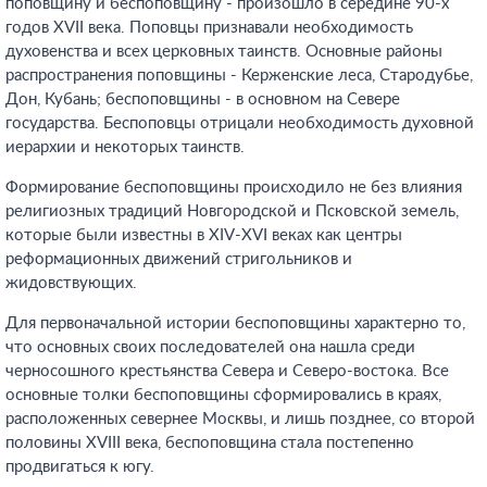
поповщину и беспоповщину - произошло в середине 90-х
годов XVII века. Поповцы признавали необходимость
духовенства и всех церковных таинств. Основные районы
распространения поповщины - Керженские леса, Стародубье,
Дон, Кубань; беспоповщины - в основном на Севере
государства. Беспоповцы отрицали необходимость духовной
иерархии и некоторых таинств.
Формирование беспоповщины происходило не без влияния
религиозных традиций Новгородской и Псковской земель,
которые были известны в XIV-XVI веках как центры
реформационных движений стригольников и
жидовствующих.
Для первоначальной истории беспоповщины характерно то,
что основных своих последователей она нашла среди
черносошного крестьянства Севера и Северо-востока. Все
основные толки беспоповщины сформировались в краях,
расположенных севернее Москвы, и лишь позднее, со второй
половины XVIII века, беспоповщина стала постепенно
продвигаться к югу.