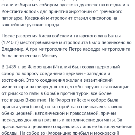
стали избираться собором русского духовенства и ездили в
Константинополь для принятия хиротонии от греческого
патриарха. Киевский митрополит ставил епископов на
важнейшие русские города.
После разорения Киева войсками татарского хана Батыя
(1240 г.) местопребывание митрополита было перенесено во
Владимир. А при митрополите Петре кафедра митрополита
была перенесена в Москву.
В 1439 г. во Флоренции (Италия) был созван церковный
собор по вопросу соединения церквей - западной и
восточной. Этого соединения желали византийский
император и патриарх для того, чтобы заручиться помощью
от римского папы в борьбе против турок, все более
теснивших Византию. На Флорентийском соборе была
принята уния (союз), по которой папа признавался главою
обеих церквей: католической и православной, причем
последняя должна признать и католические догматы. За
православной церковью сохранялись лишь ее богослужебные
обряды. На собор во Флоренцию прибыл и московский