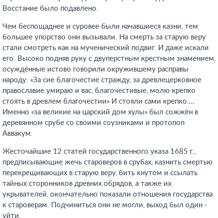
Восстание было подавлено.
Чем беспощаднее и суровее были начавшиеся казни, тем
большее упорство они вызывали. На смерть за старую веру
стали смотреть как на мученический подвиг. И даже искали
его. Высоко подняв руку с двуперстным крестным знамением,
осуждённые истово говорили окружившему расправы
народу: «За сие благочестие стражду, за древлецерковное
православие умираю и вас, благочестивые, молю крепко
стоять в древлем благочестии» И стояли сами крепко.…
Именно «за великие на царский дом хулы» был сожжён в
деревянном срубе со своими соузниками и протопоп
Аввакум.
Жесточайшие 12 статей государственного указа 1685 г.,
предписывающие жечь староверов в срубах, казнить смертью
перекрещивающих в старую веру, бить кнутом и ссылать
тайных сторонников древних обрядов, а также их
укрывателей, окончательно показали отношения государства
к староверам. Подчиниться они не могли, выход был один -
уйти.