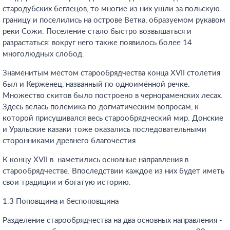
стародубских беглецов, то многие из них ушли за польскую
границу и поселились на острове Ветка, образуемом рукавом
реки Сожи. Поселение стало быстро возвышаться и
разрастаться: вокруг него также появилось более 14
многолюдных слобод.
Знаменитым местом старообрядчества конца XVII столетия
был и Керженец, названный по одноимённой речке.
Множество скитов было построено в чернораменских лесах.
Здесь велась полемика по догматическим вопросам, к
которой присушивался весь старообрядческий мир. Донские
и Уральские казаки тоже оказались последовательными
сторонниками древнего благочестия.
К концу XVII в. наметились основные направления в
старообрядчестве. Впоследствии каждое из них будет иметь
свои традиции и богатую историю.
1.3 Поповщина и беспоповщина
Разделение старообрядчества на два основных направления -