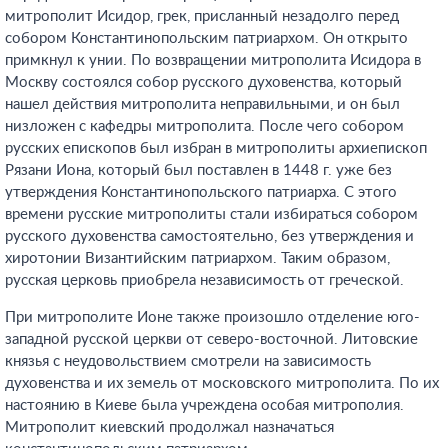
митрополит Исидор, грек, присланный незадолго перед
собором Константинопольским патриархом. Он открыто
примкнул к унии. По возвращении митрополита Исидора в
Москву состоялся собор русского духовенства, который
нашел действия митрополита неправильными, и он был
низложен с кафедры митрополита. После чего собором
русских епископов был избран в митрополиты архиепископ
Рязани Иона, который был поставлен в 1448 г. уже без
утверждения Константинопольского патриарха. С этого
времени русские митрополиты стали избираться собором
русского духовенства самостоятельно, без утверждения и
хиротонии Византийским патриархом. Таким образом,
русская церковь приобрела независимость от греческой.
При митрополите Ионе также произошло отделение юго-
западной русской церкви от северо-восточной. Литовские
князья с неудовольствием смотрели на зависимость
духовенства и их земель от московского митрополита. По их
настоянию в Киеве была учреждена особая митрополия.
Митрополит киевский продолжал назначаться