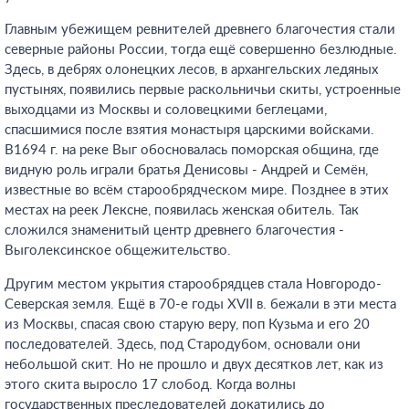
Главным убежищем ревнителей древнего благочестия стали
северные районы России, тогда ещё совершенно безлюдные.
Здесь, в дебрях олонецких лесов, в архангельских ледяных
пустынях, появились первые раскольничьи скиты, устроенные
выходцами из Москвы и соловецкими беглецами,
спасшимися после взятия монастыря царскими войсками.
В1694 г. на реке Выг обосновалась поморская община, где
видную роль играли братья Денисовы - Андрей и Семён,
известные во всём старообрядческом мире. Позднее в этих
местах на реек Лексне, появилась женская обитель. Так
сложился знаменитый центр древнего благочестия -
Выголексинское общежительство.
Другим местом укрытия старообрядцев стала Новгородо-
Северская земля. Ещё в 70-е годы XVII в. бежали в эти места
из Москвы, спасая свою старую веру, поп Кузьма и его 20
последователей. Здесь, под Стародубом, основали они
небольшой скит. Но не прошло и двух десятков лет, как из
этого скита выросло 17 слобод. Когда волны
государственных преследователей докатились до