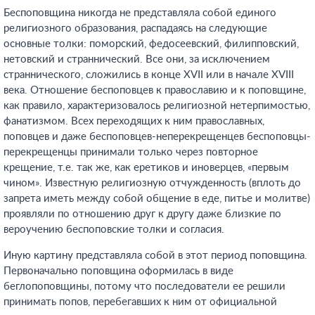
Беспоповщина никогда не представляла собой единого
религиозного образования, распадаясь на следующие
основные толки: поморский, федосеевский, филипповский,
нетовский и страннический. Все они, за исключением
страннического, сложились в конце XVII или в начале XVIII
века. Отношение беспоповцев к православию и к поповщине,
как правило, характеризовалось религиозной нетерпимостью,
фанатизмом. Всех переходящих к ним православных,
поповцев и даже беспоповцев-неперекрещенцев беспоповцы-
перекрещенцы принимали только через повторное
крещение, т.е. так же, как еретиков и иноверцев, «первым
чином». Известную религиозную отчужденность (вплоть до
запрета иметь между собой общение в еде, питье и молитве)
проявляли по отношению друг к другу даже близкие по
вероучению беспоповские толки и согласия.
Иную картину представляла собой в этот период поповщина.
Первоначально поповщина оформилась в виде
беглопоповщины, потому что последователи ее решили
принимать попов, перебегавших к ним от официальной