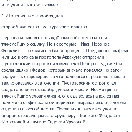
или учинит мятеж в храме».
1.2 Гонения на старообрядцев
старообрядчество культура христианство
Первоначально всех осуждённых собором ссылали в
тяжелейшую ссылку. Но некоторые - Иван Неронов,
Феоклист - покаялись и были прощены. Преданного анафеме
и лишенного сана протопопа Аввакума отправили
Пустозерский острог в низовьях реки Печоры. Туда же был
сослан дьякон Фёдор, который вначале покаялся, но затем
вернулся к староверию, за что подвергся отрезанию языка и
также оказался в заточении. Пустозерский острог стал
средоточением старообрядческой мысли. Несмотря на
тяжелейшие условия жизни, отсюда велась напряжённая
полемика с официальной церковью, вырабатывались догмы
отделившегося общества. Послания Аввакума служили
опорой страдальцам за старую веру - боярыне Феодосии
Морозовой и княгине Евдокии Урусовой.