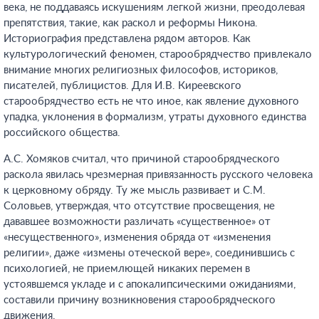
века, не поддаваясь искушениям легкой жизни, преодолевая
препятствия, такие, как раскол и реформы Никона.
Историография представлена рядом авторов. Как
культурологический феномен, старообрядчество привлекало
внимание многих религиозных философов, историков,
писателей, публицистов. Для И.В. Киреевского
старообрядчество есть не что иное, как явление духовного
упадка, уклонения в формализм, утраты духовного единства
российского общества.
А.С. Хомяков считал, что причиной старообрядческого
раскола явилась чрезмерная привязанность русского человека
к церковному обряду. Ту же мысль развивает и С.М.
Соловьев, утверждая, что отсутствие просвещения, не
дававшее возможности различать «существенное» от
«несущественного», изменения обряда от «изменения
религии», даже «измены отеческой вере», соединившись с
психологией, не приемлющей никаких перемен в
устоявшемся укладе и с апокалипсическими ожиданиями,
составили причину возникновения старообрядческого
движения.