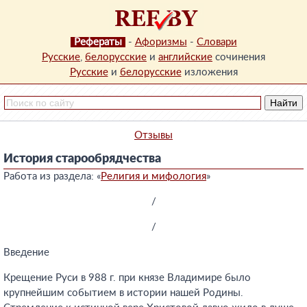
Рефераты
-
Афоризмы
-
Словари
Русские
,
белорусские
и
английские
сочинения
Русские
и
белорусские
изложения
Отзывы
История старообрядчества
Работа из раздела: «
Религия и мифология
»
/
/
Введение
Крещение Руси в 988 г. при князе Владимире было
крупнейшим событием в истории нашей Родины.