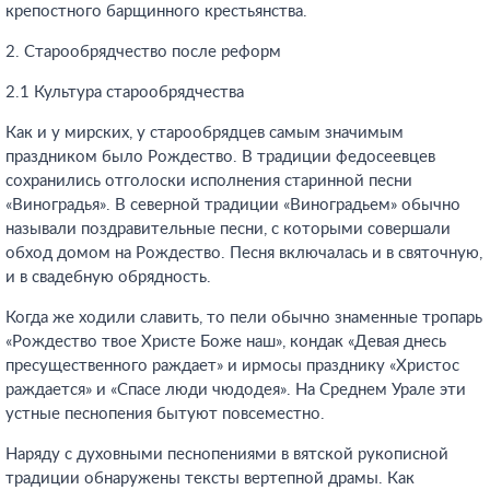
крепостного барщинного крестьянства.
2. Старообрядчество после реформ
2.1 Культура старообрядчества
Как и у мирских, у старообрядцев самым значимым
праздником было Рождество. В традиции федосеевцев
сохранились отголоски исполнения старинной песни
«Виноградья». В северной традиции «Виноградьем» обычно
называли поздравительные песни, с которыми совершали
обход домом на Рождество. Песня включалась и в святочную,
и в свадебную обрядность.
Когда же ходили славить, то пели обычно знаменные тропарь
«Рождество твое Христе Боже наш», кондак «Девая днесь
пресущественного раждает» и ирмосы празднику «Христос
раждается» и «Спасе люди чюдодея». На Среднем Урале эти
устные песнопения бытуют повсеместно.
Наряду с духовными песнопениями в вятской рукописной
традиции обнаружены тексты вертепной драмы. Как