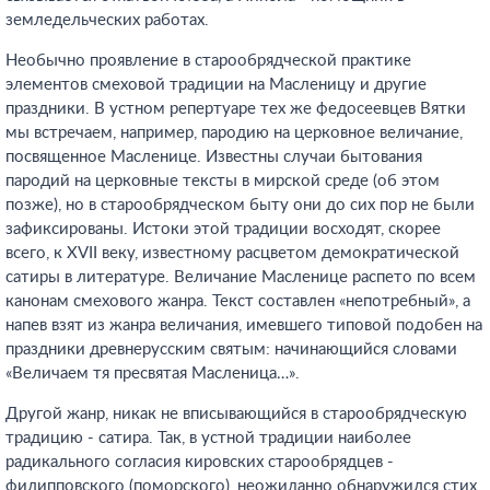
земледельческих работах.
Необычно проявление в старообрядческой практике
элементов смеховой традиции на Масленицу и другие
праздники. В устном репертуаре тех же федосеевцев Вятки
мы встречаем, например, пародию на церковное величание,
посвященное Масленице. Известны случаи бытования
пародий на церковные тексты в мирской среде (об этом
позже), но в старообрядческом быту они до сих пор не были
зафиксированы. Истоки этой традиции восходят, скорее
всего, к XVII веку, известному расцветом демократической
сатиры в литературе. Величание Масленице распето по всем
канонам смехового жанра. Текст составлен «непотребный», а
напев взят из жанра величания, имевшего типовой подобен на
праздники древнерусским святым: начинающийся словами
«Величаем тя пресвятая Масленица…».
Другой жанр, никак не вписывающийся в старообрядческую
традицию - сатира. Так, в устной традиции наиболее
радикального согласия кировских старообрядцев -
филипповского (поморского), неожиданно обнаружился стих