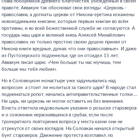
Глава поборников древнего благочестия, убеждённый в своей
правоте, Аввакум так обосновал свои взгляды: «Церковь -
православна, а догматы церкви от Никона-еретика искажены
новоизданными книгами, которые первым книгам во всём
противны, и во всей божественной службе не согласуются. А
государь наш царя и великий князь Алексей Михайлович
православен, но только простою своею душою принял от
Никона книги вредные, думая, что они православные». И даже
из Пустозерского подземелья, где он отсидел 15 лет,
Аввакум писал царю: «Чем больше ты нас мучишь, тем
больше мы тебя любим».
Но в Соловецком монастыре уже задумывались над
вопросом: а стоит ли молиться за такого царя? В народе стал
подниматься ропот, начались антиправительственные толки.…
Ни царь, ни церковь не могли оставить их без внимания.
Власть ответила недовольным указами о розыске староверов
и о сожжении нераскаявшихся в срубах, если после
троекратного повторения вопроса у места казни они не
отрекутся от своих взглядов. На Соловках начался открытый
бунт староверов. Движение протеста возглавил, по