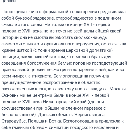
церкви.
Поповщина с чисто формальной точки зрения представляла
собой буквообрядоверие, старообрядчество в подлинном
смысле этого слова. Не только в конце XVII - первой
половине XVIII века, но ив течение всей дальнейшей своей
истории она не смогла выработать сколько-нибудь
самостоятельного и оригинального вероучения, оставаясь на
крайне шаткой (с точки зрения церковной догматики)
позиции, заключавшейся в том, что можно брать для
совершения богослужения беглых попов из господствующей
православной церкви, несмотря на воцарение в ней, как и во
всем «мире», антихриста. Беглопоповщина получила
преимущественное распространение в областях,
расположенных к югу, юго-востоку и юго-западу от Москвы.
Основными ее центрами были в конце XVII - первой
половине XVIII века Нижегородский край (где они
сосуществовали при общем численном перевесе с
беспоповщиной). Донская область, Черниговщина,
Стародубье, Польша и Ветка. Беглопоповщина привлекла к
себе главным образом симпатии посадского населения и