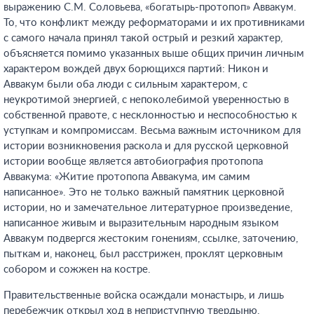
выражению С.М. Соловьева, «богатырь-протопоп» Аввакум.
То, что конфликт между реформаторами и их противниками
с самого начала принял такой острый и резкий характер,
объясняется помимо указанных выше общих причин личным
характером вождей двух борющихся партий: Никон и
Аввакум были оба люди с сильным характером, с
неукротимой энергией, с непоколебимой уверенностью в
собственной правоте, с несклонностью и неспособностью к
уступкам и компромиссам. Весьма важным источником для
истории возникновения раскола и для русской церковной
истории вообще является автобиография протопопа
Аввакума: «Житие протопопа Аввакума, им самим
написанное». Это не только важный памятник церковной
истории, но и замечательное литературное произведение,
написанное живым и выразительным народным языком
Аввакум подвергся жестоким гонениям, ссылке, заточению,
пыткам и, наконец, был расстрижен, проклят церковным
собором и сожжен на костре.
Правительственные войска осаждали монастырь, и лишь
перебежчик открыл ход в неприступную твердыню.