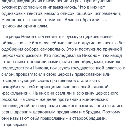
людей, вводящих их в искушение и грех. При изучении
русских рукописных книг выяснилось. Что в них нет
одинаковых текстов, немало описок, ошибок, исправлений,
малопонятных слов, терминов. Власти обратились к
греческим оригиналам.
Патриарх Никон стал вводить в русскую церковь новые
обряды, новые богослужебные книги и другие новшества без
одобрения собора, самовольно. Это и послужило причиной
церковного раскола. Кто последовал за Никоном, тех народ
стал называть «никонианами», или новообрядцами, сами же
последователи Никона, пользуясь государственной властью и
силой, провозгласили свою церковь православной или
господствующей, своих противников стали звать
оскорбительной и принципиально неверной кличкой
«раскольники». На них они свалили и всю вину церковного
раскола. На самом же деле противники никоновских
нововведений не совершали никакого раскола: они остались
верны древним церковным преданиям и обрядам. Поэтому
они называют себя православными старообрядцами,
староверами.