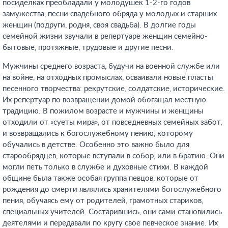
посиделках преобладали у молодушек 1-2-го годов
замужества, песни свадебного обряда у молодых и старших
женщин (подруги, родня, своя свадьба). В долгие годы
семейной жизни звучали в репертуаре женщин семейно-
бытовые, протяжные, трудовые и другие песни.
Мужчины среднего возраста, будучи на военной службе или
на войне, на отходных промыслах, осваивали новые пласты
песенного творчества: рекрутские, солдатские, исторические.
Их репертуар по возвращении домой обогащал местную
традицию. В пожилом возрасте и мужчины и женщины
отходили от «суеты мира», от повседневных семейных забот,
и возвращались к богослужебному пению, которому
обучались в детстве. Особенно это важно было для
старообрядцев, которые вступали в собор, или в братию. Они
могли петь только в службе и духовные стихи. В каждой
общине была также особая группа певцов, которые от
рождения до смерти являлись хранителями богослужебного
пения, обучаясь ему от родителей, грамотных стариков,
специальных учителей. Состарившись, они сами становились
деятелями и передавали по кругу свое певческое знание. Их