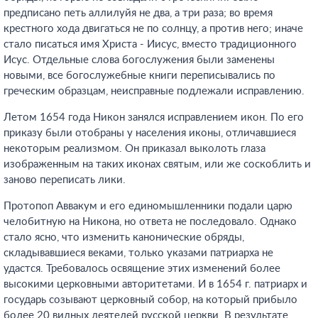
предписано петь аллилуйя не два, а три раза; во время
крестного хода двигаться не по солнцу, а против него; иначе
стало писаться имя Христа - Иисус, вместо традиционного
Исус. Отдельные слова богослужения были заменены
новыми, все богослужебные книги переписывались по
греческим образцам, неисправные подлежали исправлению.
Летом 1654 года Никон занялся исправлением икон. По его
приказу были отобраны у населения иконы, отличавшиеся
некоторым реализмом. Он приказал выколоть глаза
изображенным на таких иконах святым, или же соскоблить и
заново переписать лики.
Протопоп Аввакум и его единомышленники подали царю
челобитную на Никона, но ответа не последовало. Однако
стало ясно, что изменить канонические обряды,
складывавшиеся веками, только указами патриарха не
удастся. Требовалось освящение этих изменений более
высокими церковными авторитетами. И в 1654 г. патриарх и
государь созывают церковный собор, на который прибыло
более 20 видных деятелей русской церкви. В результате