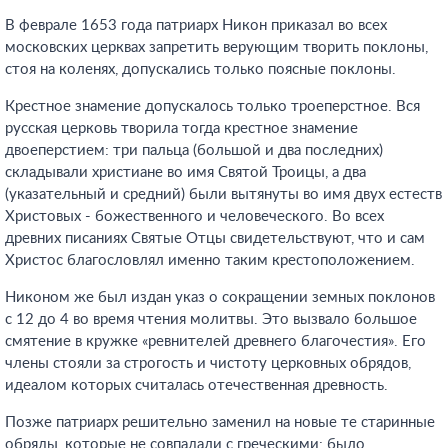
В феврале 1653 года патриарх Никон приказал во всех
московских церквах запретить верующим творить поклоны,
стоя на коленях, допускались только поясные поклоны.
Крестное знамение допускалось только троеперстное. Вся
русская церковь творила тогда крестное знамение
двоеперстием: три пальца (большой и два последних)
складывали христиане во имя Святой Троицы, а два
(указательный и средний) были вытянуты во имя двух естеств
Христовых - божественного и человеческого. Во всех
древних писаниях Святые Отцы свидетельствуют, что и сам
Христос благословлял именно таким крестоположением.
Никоном же был издан указ о сокращении земных поклонов
с 12 до 4 во время чтения молитвы. Это вызвало большое
смятение в кружке «ревнителей древнего благочестия». Его
члены стояли за строгость и чистоту церковных обрядов,
идеалом которых считалась отечественная древность.
Позже патриарх решительно заменил на новые те старинные
обряды, которые не совпадали с греческими: было