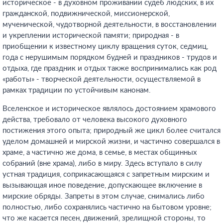
историческое - в духовном проживании судеб людских, в их
гражданской, подвижнической, миссионерской,
мученической, чудотворной деятельности, в восстановлении
и укреплении исторической памяти; природная - в
приобщении к известному циклу вращения суток, седмиц,
года с нерушимым порядком будней и праздников - трудов и
отдыха, где праздник и отдых также воспринимались как род
«работы» - творческой деятельности, осуществляемой в
рамках традиции по устойчивым канонам.
Вселенское и историческое являлось достоянием храмового
действа, требовало от человека высокого духовного
постижения этого опыта; природный же цикл более считался
уделом домашней и мирской жизни, и частично совершался в
храме, а частично же дома, в семье, в местах общинных
собраний (вне храма), либо в миру. Здесь вступало в силу
устная традиция, соприкасающаяся с запретным мирским и
вызывающая иное поведение, допускающее включение в
мирские обряды. Запреты в этом случае, снимались либо
полностью, либо сохранялись частично на бытовом уровне;
что же касается песен, движений, зрелищной стороны, то