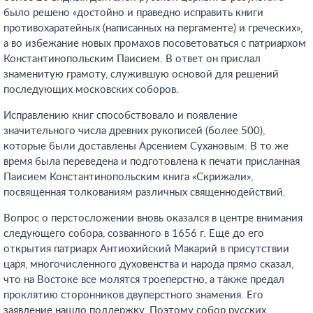
было решено «достойно и праведно исправить книги
противохаратейных (написанных на пергаменте) и греческих»,
а во избежание новых промахов посоветоваться с патриархом
Константинопольским Паисием. В ответ он прислал
знаменитую грамоту, служившую основой для решений
последующих московских соборов.
Исправлению книг способствовало и появление
значительного числа древних рукописей (более 500),
которые были доставлены Арсением Сухановым. В то же
время была переведена и подготовлена к печати присланная
Паисием Константинопольским книга «Скрижали»,
посвящённая толкованиям различных священнодействий.
Вопрос о перстосложении вновь оказался в центре внимания
следующего собора, созванного в 1656 г. Ещё до его
открытия патриарх Антиохийский Макарий в присутствии
царя, многочисленного духовенства и народа прямо сказал,
что на Востоке все молятся троеперстно, а также предал
проклятию сторонников двуперстного знамения. Его
заявление нашло поддержку. Поэтому собор русских