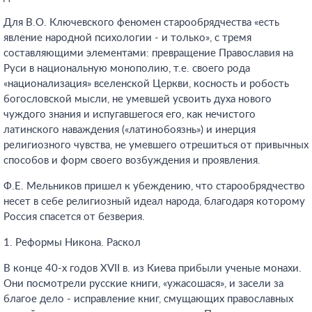
Для В.О. Ключевского феномен старообрядчества «есть
явление народной психологии - и только», с тремя
составляющими элементами: превращение Православия на
Руси в национальную монополию, т.е. своего рода
«национализация» вселенской Церкви, косность и робость
богословской мысли, не умевшей усвоить духа нового
чуждого знания и испугавшегося его, как нечистого
латинского наваждения («латинобоязнь») и инерция
религиозного чувства, не умевшего отрешиться от привычных
способов и форм своего возбуждения и проявления.
Ф.Е. Мельников пришел к убеждению, что старообрядчество
несет в себе религиозный идеал народа, благодаря которому
Россия спасется от безверия.
1. Реформы Никона. Раскол
В конце 40-х годов XVII в. из Киева прибыли ученые монахи.
Они посмотрели русские книги, «ужасошася», и засели за
благое дело - исправление книг, смущающих православных