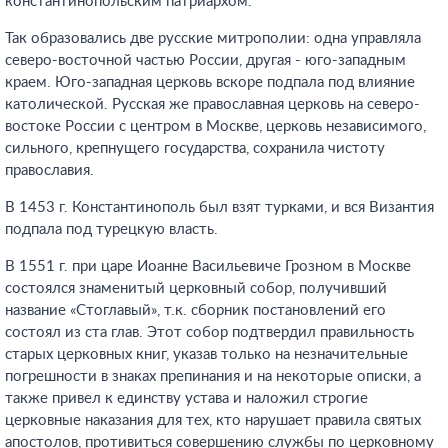
константинопольским патриархом.
Так образовались две русские митрополии: одна управляла
северо-восточной частью России, другая - юго-западным
краем. Юго-западная церковь вскоре подпала под влияние
католической. Русская же православная церковь на северо-
востоке России с центром в Москве, церковь независимого,
сильного, крепнущего государства, сохранила чистоту
православия.
В 1453 г. Константинополь был взят турками, и вся Византия
подпала под турецкую власть.
В 1551 г. при царе Иоанне Васильевиче Грозном в Москве
состоялся знаменитый церковный собор, получивший
название «Стоглавый», т.к. сборник постановлений его
состоял из ста глав. Этот собор подтвердил правильность
старых церковных книг, указав только на незначительные
погрешности в знаках препинания и на некоторые описки, а
также привел к единству устава и наложил строгие
церковные наказания для тех, кто нарушает правила святых
апостолов, противиться совершению службы по церковному