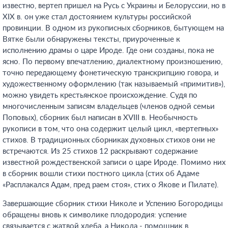
известно, вертеп пришел на Русь с Украины и Белоруссии, но в
XIX в. он уже стал достоянием культуры российской
провинции. В одном из рукописных сборников, бытующем на
Вятке были обнаружены тексты, приуроченные к
исполнению драмы о царе Ироде. Где они созданы, пока не
ясно. По первому впечатлению, диалектному произношению,
точно передающему фонетическую транскрипцию говора, и
художественному оформлению (так называемый «примитив»),
можно увидеть крестьянское происхождение. Судя по
многочисленным записям владельцев (членов одной семьи
Поповых), сборник был написан в XVIII в. Необычность
рукописи в том, что она содержит целый цикл, «вертепных»
стихов. В традиционных сборниках духовных стихов они не
встречаются. Из 25 стихов 12 раскрывают содержание
известной рождественской записи о царе Ироде. Помимо них
в сборник вошли стихи постного цикла (стих об Адаме
«Расплакался Адам, пред раем стоя», стих о Якове и Пилате).
Завершающие сборник стихи Николе и Успению Богородицы
обращены вновь к символике плодородия: успение
связывается с жатвой хлеба, а Никола - помощник в