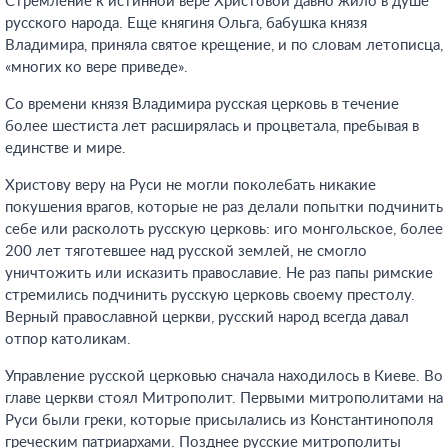
Стремление к истинной вере Христовой давно жило в душе
русского народа. Еще княгиня Ольга, бабушка князя
Владимира, приняла святое крещение, и по словам летописца,
«многих ко вере приведе».
Со времени князя Владимира русская церковь в течение
более шестиста лет расширялась и процветала, пребывая в
единстве и мире.
Христову веру на Руси не могли поколебать никакие
покушения врагов, которые не раз делали попытки подчинить
себе или расколоть русскую церковь: иго монгольское, более
200 лет тяготевшее над русской землей, не смогло
уничтожить или исказить православие. Не раз папы римские
стремились подчинить русскую церковь своему престолу.
Верный православной церкви, русский народ всегда давал
отпор католикам.
Управление русской церковью сначала находилось в Киеве. Во
главе церкви стоял Митрополит. Первыми митрополитами на
Руси были греки, которые присылались из Константинополя
греческим патриархами. Позднее русские митрополиты