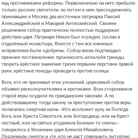
над противниками реформы. Первоначально на него прибыли
только русские святители, но потом к ним присоединились
приехавшие в Москву два восточных патриарха Паисий
Александрийский и Макарий Антиохийский. Своими
решениями собор практически полностью поддержал
действия царя. Патриарх Никон был осужден, сослан в
отдалённый монастырь. Вместе с тем все книжные
исправления были одобрены. Собор вновь подтвердил
прежние постановления: произносить аллилуйя трижды,
творить крёстное знамение тремя первыми перстами правой
руки, крёстные походы проводить против солнца.
Всех, кто не признавал этих уложений, церковный собор
объявил расколоучителями и еретиками. Всех сторонников
старой веры осудили по гражданским законам. А по
действовавшему тогда закону за преступление против веры
полагалась смертная казнь: «Кто возложит хулу на Господа
Бога, или Христа Спасителя, или Богородицу, или на Крест
честный, или на святых угодников Божиих-то сжечь», -
говорилось в Уложении царя Алексея Михайловича.
Подлежали смерти и «те, кто не даст совершить литургию