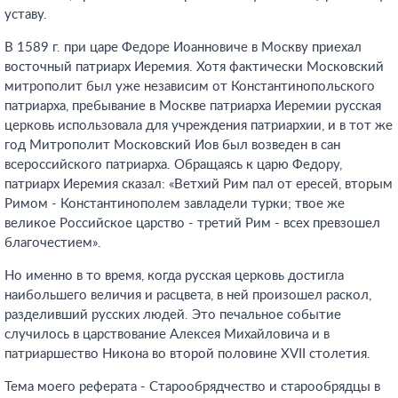
уставу.
В 1589 г. при царе Федоре Иоанновиче в Москву приехал
восточный патриарх Иеремия. Хотя фактически Московский
митрополит был уже независим от Константинопольского
патриарха, пребывание в Москве патриарха Иеремии русская
церковь использовала для учреждения патриархии, и в тот же
год Митрополит Московский Иов был возведен в сан
всероссийского патриарха. Обращаясь к царю Федору,
патриарх Иеремия сказал: «Ветхий Рим пал от ересей, вторым
Римом - Константинополем завладели турки; твое же
великое Российское царство - третий Рим - всех превзошел
благочестием».
Но именно в то время, когда русская церковь достигла
наибольшего величия и расцвета, в ней произошел раскол,
разделивший русских людей. Это печальное событие
случилось в царствование Алексея Михайловича и в
патриаршество Никона во второй половине XVII столетия.
Тема моего реферата - Старообрядчество и старообрядцы в