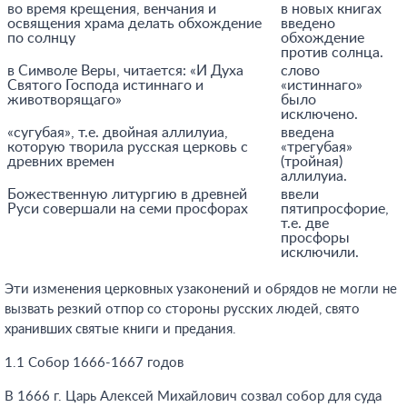
во время крещения, венчания и
в новых книгах
освящения храма делать обхождение
введено
по солнцу
обхождение
против солнца.
в Символе Веры, читается: «И Духа
слово
Святого Господа истиннаго и
«истиннаго»
животворящаго»
было
исключено.
«сугубая», т.е. двойная аллилуиа,
введена
которую творила русская церковь с
«трегубая»
древних времен
(тройная)
аллилуиа.
Божественную литургию в древней
ввели
Руси совершали на семи просфорах
пятипросфорие,
т.е. две
просфоры
исключили.
Эти изменения церковных узаконений и обрядов не могли не
вызвать резкий отпор со стороны русских людей, свято
хранивших святые книги и предания.
1.1 Собор 1666-1667 годов
В 1666 г. Царь Алексей Михайлович созвал собор для суда