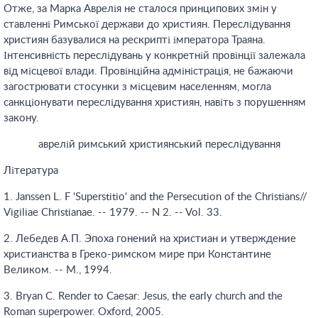
Отже, за Марка Аврелія не сталося принципових змін у
ставленні Римської держави до християн. Переслідування
християн базувалися на рескрипті імператора Траяна.
Інтенсивність переслідувань у конкретній провінції залежала
від місцевої влади. Провінційна адміністрація, не бажаючи
загострювати стосунки з місцевим населенням, могла
санкціонувати переслідування християн, навіть з порушенням
закону.
аврелій римський християнський переслідування
Література
1. Janssen L. F 'Superstitio' and the Persecution of the Christians//
Vigiliae Christianae. -- 1979. -- N 2. -- Vol. 33.
2. Лебедев А.П. Эпоха гонений на христиан и утверждение
христианства в Греко-римском мире при Константине
Великом. -- М., 1994.
3. Bryan C. Render to Caesar: Jesus, the early church and the
Roman superpower. Oxford, 2005.