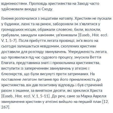
відмінностями. Проповідь християнства на Заході часто
здійснювали вихідці зі Сходу.
Гоніння розпочалися з ініціативи натовпу. Християн не пускали
у будинки, лазні та на ринок, забороняли їм з'являтися у
громадських місцях, ображали словесно, били, волокли,
грабували, закидали камінням, ув'язнювали [Euseb., Hist. eccl.
V, 1, 5-7]. Після прибуття легата провінції, ім'я якого на
сьогодні залишається невідомим, схоплених християн
доставили для розгляду звинувачень. Упередженість легата,
що проявилася під час судового процесу, змусила Веттія
Епагата, представника знаті і прихильника християнства,
виступити із запереченням звинувачень у атеїзмі і
блюзнірстві, що були висунуті проти затриманих. На
поставлене легатом питання про його приналежність до
християнства, він дав позитивну відповідь і був страчений
разом з іншими, за винятком десяти, які зреклися Христа
[Euseb., Hist. eccl. V, 1, 5-11]. До речі, саме за Марка Аврелія
звинувачення християн у атеїзмі вийшло на перший план [12,
267].