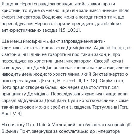
Якщо ж Нерон справді запровадив якийсь закон проти
християн, то дуже сумнівно, щоб він залишався чинним після
смерті імператора. Водночас можна погодитися з тим, що
переслідування Нерона створили прецедент для пізніших
антихристиянських заходів [15, 1031].
Ще менш ймовірним є факт запровадження анти-
християнського законодавства Доміціаном. Адже ні Та- ціт, ні
Светоній, ні Пліній не говорять ні про такий закон, ні про
переслідування християн цим імператором. Євсевій, хоча і
стверджує, що Доміціан розпочав гоніння на християн, але не
наводить імені жодного християнина, який би став жертвою
цих переслідувань [Euseb., Hist. eccl. III, 17-18]. Окрім того,
його праця створена більш, ніж через два століття після
принципату Доміціана. Переслідування християн, якщо вони
справді відбулися за Доміціана, були короткочасними - саме
такий висновок можна зробити зі свідчень Тертулліана [Tert.,
Apol. V, 4].
На початку ІІ ст. Пліній Молодший, що був легатом провінції
Віфінія і Понт, звернувся за консультацією до імператора