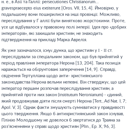
н. е., в Азії та Галлії: persecutiones Christianorum...
gravespraecepto eius extiterunt [Oros. VII, 15, 4]. Ймовірно, у
подальшому вони поширилися на інші провінції. Можливо,
переслідування у Г аллії були винятково жорстокими. Проте,
усе це відбувалося у правовому полі імперії. Ідея про «добрих
імператорів», які захищали християн, не знаходить
підтвердження на прикладі Марка Аврелія.
Як уже зазначалося, існує думка, що християн у І - ІІ ст.
переслідували за спеціальним законом, що був прийнятий у
період правління імператора Нерона [13, 204]. Така позиція
наражається на обґрунтовані заперечення [14, 9]. Справді,
свідчення Тертулліана щодо анти- християнського
законодавства Нерона вельми непевні. Він стверджує, що цей
імператор першим розпочав переслідування християн, а
прийнятий проти них закон (institutum Neronianum) - єдиний,
який продовжував діяти після смерті Нерона [Tert., Ad Nat. I, 7;
Apol. V, 3]. Однак факти змушують сумніватися у правдивості
цього твердження. Якщо б антихристиянський закон існував,
Плінію Молодшому не довелося б звертатися до Траяна за
роз'ясненнями у справі щодо християн [Plin., Ep. X, 96, 3].