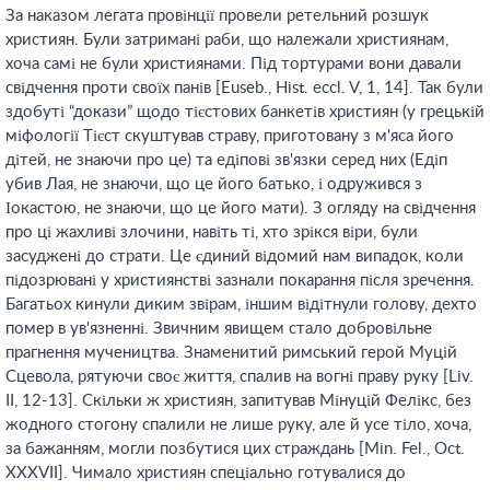
За наказом легата провінції провели ретельний розшук
християн. Були затримані раби, що належали християнам,
хоча самі не були християнами. Під тортурами вони давали
свідчення проти своїх панів [Euseb., Hist. eccl. V, 1, 14]. Так були
здобуті “докази” щодо тієстових банкетів християн (у грецькій
міфології Тієст скуштував страву, приготовану з м'яса його
дітей, не знаючи про це) та едіпові зв'язки серед них (Едіп
убив Лая, не знаючи, що це його батько, і одружився з
Іокастою, не знаючи, що це його мати). З огляду на свідчення
про ці жахливі злочини, навіть ті, хто зрікся віри, були
засуджені до страти. Це єдиний відомий нам випадок, коли
підозрювані у християнстві зазнали покарання після зречення.
Багатьох кинули диким звірам, іншим відітнули голову, дехто
помер в ув'язненні. Звичним явищем стало добровільне
прагнення мучеництва. Знаменитий римський герой Муцій
Сцевола, рятуючи своє життя, спалив на вогні праву руку [Liv.
II, 12-13]. Скільки ж християн, запитував Мінуцій Фелікс, без
жодного стогону спалили не лише руку, але й усе тіло, хоча,
за бажанням, могли позбутися цих страждань [Min. Fel., Oct.
XXXVII]. Чимало християн спеціально готувалися до