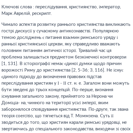
Ключові слова : переслідування, християнство, імператор,
Марк Аврелій, рескрипт.
Чимало аспектів розвитку раннього християнства викликають
гострі дискусії у сучасному антикознавстві. Популярною
темою досліджень є питання взаємин римського уряду і
ранньої християнської церкви, яку справедливо вважають
головним питанням античної історії. Тривалий час ця
проблема залишається предметом безкінечної контроверзи
[1, 131]. В історіографії немає єдиної думки щодо причин
ворожості Риму до християнства [2, 5-36; 3, 116]. Не існує
єдиного підходу до визначення правових підстав
переслідування християн у І - ІІ ст. н. е. Загалом вони можуть
бути зведені до трьох концепцій. По-перше, визнання
існування загального закону, прийнятого за Нерона чи
Доміціа- на, чинного на території усієї імперії, яким
заборонялося сповідування християнства. По-друге, так звана
теорія coercitio, що тягнеться від Т. Моммзена. Суть її
зводиться до того, що християн карали римські урядовці, не
звертаючись до спеціального законодавства, виходячи зі своїх