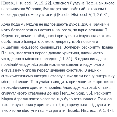
[Euseb., Hist. eccl. IV, 15, 22]. Єпископ Лугдуна Пофін, вік якого
перевищував 90 років, був жорстоко побитий натовпом і
через два дні помер у в'язниці [Euseb., Hist. eccl. V, 1, 29-31].
Хоча події у Лугдуні не відповідають духові доби Траяна чи
його безпосередніх наступників, все ж, як вірно зазначає П.
Керештес, немає необхідності припускати існування якогось
особливого імператорського декрету, щоб пояснити
ініціативи місцевого керівництва. Всупереч рескрипту Траяна
Плінію, населення переслідувало християн, діючи часто
узгоджено з місцевою владою [11, 81]. В одних випадках
провінційна адміністрація могла не виявляти надмірного
ентузіазму у справі переслідування християн. В інших -
антихристиянські настрої натовпу знаходили повну підтримку
місцевої влади. Тертулліан наводить приклади як жорстокого
переслідування християн провінційною адміністрацією, так і
співчутливого ставлення до них [Tert., Ad Scap. 35]. Рескрипт
Марка Аврелія повторював те, що було встановлено Траяном:
тих звинувачених у християнстві, що зречуться - відпустити,
тих, хто не відступиться - стратити [Euseb., Hist. eccl. V, 1, 47].