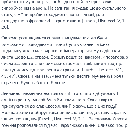
публічного мучеництва, щоб гідно пройти через важкі
випробування на арені. На запитання суддів щодо суспільного
стану, сім'ї чи країни походження вони відповідали
стандартною фразою: «Я - християнин» [Euseb., Hist. eccl. V, 1,
20].
Окремо розглядалися справи звинувачених, які були
римськими громадянами. Вони були ув'язнені, а їхню
подальшу долю мав вирішити імператор, якому надіслали
листа щодо цієї справи. Врешті решт, за наказом імператора, з
числа заарештованих римських громадян звільнили тих, що
відступилися від віри, решту стратили [Euseb., Hist. eccl. V 1,
43; 47]. Євсевій називає імена тільки десяти мучеників, хоча
страчено було набагато більше.
Звичайно, механічна екстраполяція того, що відбулося у Г
аллії на решту імперії була би помилкою. Однак варто
прислухатися до слів Євсевія, який вказує, що з цих подій
можна зробити обґрунтований висновок щодо стану справ «у
інших провінціях» [Euseb., Hist. eccl. V, 2, 1]. За словами Орозія,
гоніння розпочалися під час Парфянської війни, близько 166 р.