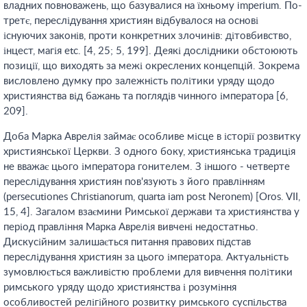
владних повноважень, що базувалися на їхньому imperium. По-
третє, переслідування християн відбувалося на основі
існуючих законів, проти конкретних злочинів: дітовбивство,
інцест, магія etc. [4, 25; 5, 199]. Деякі дослідники обстоюють
позиції, що виходять за межі окреслених концепцій. Зокрема
висловлено думку про залежність політики уряду щодо
християнства від бажань та поглядів чинного імператора [6,
209].
Доба Марка Аврелія займає особливе місце в історії розвитку
християнської Церкви. З одного боку, християнська традиція
не вважає цього імператора гонителем. З іншого - четверте
переслідування християн пов'язують з його правлінням
(persecutiones Christianorum, quarta iam post Neronem) [Oros. VII,
15, 4]. Загалом взаємини Римської держави та християнства у
період правління Марка Аврелія вивчені недостатньо.
Дискусійним залишається питання правових підстав
переслідування християн за цього імператора. Актуальність
зумовлюється важливістю проблеми для вивчення політики
римського уряду щодо християнства і розуміння
особливостей релігійного розвитку римського суспільства