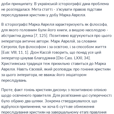
доби принципату. В українській історіографії дана проблема
не розглядалася. Мета статті - з'ясувати правові підстави
переслідування християн у добу Марка Аврелія.
В історіографії Марка Аврелія характеризують як філософа,
для якого головним були його книги, а вищою насолодою -
абстрактна думка [7, 125]. Позитивно відгукуються про цього
імператора античні автори. Марк Аврелій, за словами
Євтропія, був філософом і за освітою, і за способом життя
[Eutr. VIII, 11, 1]. Діон Кассій говорить, що понад усе цей
імператор цінував благодіяння [Dio Cass. LXXI, 34].
Християнська традиція теж прихильно ставиться до Марка
Аврелія. Навіть Євсевій, який розповідає про гоніння християн
за цього імператора, не вважає його ініціатором
переслідувань.
Проте, факт гонінь християн дисонує з позитивною опінією
щодо освіченого правителя. Для розв'язання цієї суперечності
було обрано два шляхи. Зокрема стверджувалося, що
відбулося припинення, чи хоча б суттєве обмеження
переслідування християн на завершальному етапі правління