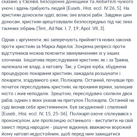
сказано у Євсевія, безсоромні донощики та любителі чужого
уночі і вдень грабують людей [Euseb., Hist. eccl. IV 26, 5]. На
християн доносили іудеї, воїни, їхні власні раби. Завдяки цим
доносам, християн арештовували безпосередньо під час їхніх
таємних зібрань [Tert., Ad Nat. I, 7, 19; Apol. VII, 3].
Однак є аргументи, які заперечують прийняття нових законів
проти християн за Марка Аврелія. Зокрема репресії проти
відступників можна пояснити звинуваченням їх у інших
злочинах. Ініціатива переслідування християн, як і за Траяна,
належала не владі, а натовпу. Так, у Смірні юрба, збуджена
процедурою покарання християн, зажадала розшукати і
покарати, згадуваного уже, Полікарпа. Останній, почувши про
початок переслідувань християн, на прохання вірних, залишив
місто і жив неподалік. Зрештою, переслідувачі схопили двох
рабів, однин з яких указав на притулок Полікарпа. Останній на
суді визнав себе християнином, був засуджений і спалений
[Euseb., Hist. eccl. IV, 15, 25-36]. Полікарп охоче спілкувався з
проконсулом, але пропозицію останнього - виступити на свій
захист перед народом - рішуче відкинув, вважаючи ворожий
йому натовп недостойним, щоб перед ним захищатися