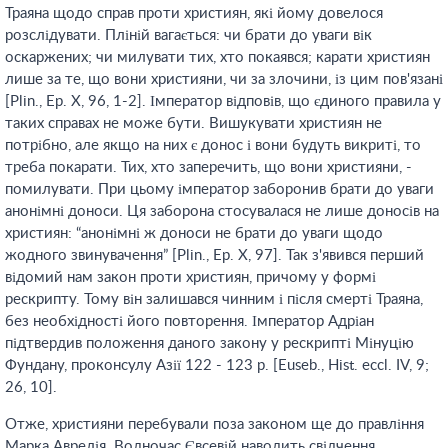
Траяна щодо справ проти християн, які йому довелося
розслідувати. Пліній вагається: чи брати до уваги вік
оскаржених; чи милувати тих, хто покаявся; карати християн
лише за те, що вони християни, чи за злочини, із цим пов'язані
[Plin., Ep. X, 96, 1-2]. Імператор відповів, що єдиного правила у
таких справах не може бути. Вишукувати християн не
потрібно, але якщо на них є донос і вони будуть викриті, то
треба покарати. Тих, хто заперечить, що вони християни, -
помилувати. При цьому імператор заборонив брати до уваги
анонімні доноси. Ця заборона стосувалася не лише доносів на
християн: “анонімні ж доноси не брати до уваги щодо
жодного звинувачення” [Plin., Ep. X, 97]. Так з'явився перший
відомий нам закон проти християн, причому у формі
рескрипту. Тому він залишався чинним і після смерті Траяна,
без необхідності його повторення. Імператор Адріан
підтвердив положення даного закону у рескрипті Мінуцію
Фундану, проконсулу Азії 122 - 123 р. [Euseb., Hist. eccl. IV, 9;
26, 10].
Отже, християни перебували поза законом ще до правління
Марка Аврелія. Водночас Євсевій наводить свідчення