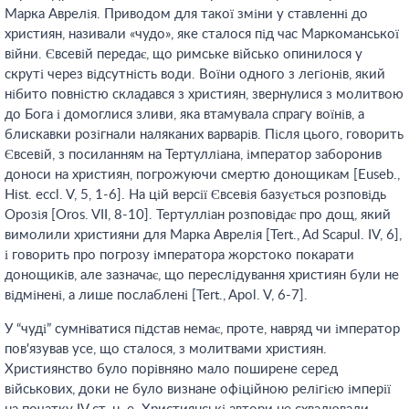
Марка Аврелія. Приводом для такої зміни у ставленні до
християн, називали «чудо», яке сталося під час Маркоманської
війни. Євсевій передає, що римське військо опинилося у
скруті через відсутність води. Воїни одного з легіонів, який
нібито повністю складався з християн, звернулися з молитвою
до Бога і домоглися зливи, яка втамувала спрагу воїнів, а
блискавки розігнали наляканих варварів. Після цього, говорить
Євсевій, з посиланням на Тертулліана, імператор заборонив
доноси на християн, погрожуючи смертю донощикам [Euseb.,
Hist. eccl. V, 5, 1-6]. На цій версії Євсевія базується розповідь
Орозія [Oros. VII, 8-10]. Тертулліан розповідає про дощ, який
вимолили християни для Марка Аврелія [Tert., Ad Scapul. IV, 6],
і говорить про погрозу імператора жорстоко покарати
донощиків, але зазначає, що переслідування християн були не
відмінені, а лише послаблені [Tert., Apol. V, 6-7].
У “чуді” сумніватися підстав немає, проте, навряд чи імператор
пов'язував усе, що сталося, з молитвами християн.
Християнство було порівняно мало поширене серед
військових, доки не було визнане офіційною релігією імперії