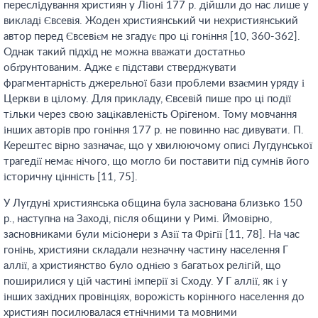
переслідування християн у Ліоні 177 р. дійшли до нас лише у
викладі Євсевія. Жоден християнський чи нехристиянський
автор перед Євсевієм не згадує про ці гоніння [10, 360-362].
Однак такий підхід не можна вважати достатньо
обґрунтованим. Адже є підстави стверджувати
фрагментарність джерельної бази проблеми взаємин уряду і
Церкви в цілому. Для прикладу, Євсевій пише про ці події
тільки через свою зацікавленість Орігеном. Тому мовчання
інших авторів про гоніння 177 р. не повинно нас дивувати. П.
Керештес вірно зазначає, що у хвилюючому описі Лугдунської
трагедії немає нічого, що могло би поставити під сумнів його
історичну цінність [11, 75].
У Лугдуні християнська община була заснована близько 150
р., наступна на Заході, після общини у Римі. Ймовірно,
засновниками були місіонери з Азії та Фрігії [11, 78]. На час
гонінь, християни складали незначну частину населення Г
аллії, а християнство було однією з багатьох релігій, що
поширилися у цій частині імперії зі Сходу. У Г аллії, як і у
інших західних провінціях, ворожість корінного населення до
християн посилювалася етнічними та мовними