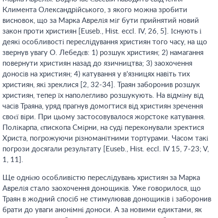
Климента Олександрійського, з якого можна зробити
висновок, що за Марка Аврелія міг бути прийнятий новий
закон проти християн [Euseb., Hist. eccl. IV, 26, 5]. Існують і
деякі особливості переслідування християн того часу, на що
звернув увагу О. Лебедєв: 1) розшук християн; 2) намагання
повернути християн назад до язичництва; 3) заохочення
доносів на християн; 4) катування у в'язницях навіть тих
християн, які зреклися [2, 32-34]. Траян заборонив розшук
християн, тепер їх наполегливо розшукують. На відміну від
часів Траяна, уряд прагнув домогтися від християн зречення
своєї віри. При цьому застосовувалося жорстоке катування.
Полікарпа, єпископа Смірни, на суді переконували зректися
Христа, погрожуючи різноманітними тортурами. Часом такі
погрози досягали результату [Euseb., Hist. eccl. IV 15, 7-23; V,
1, 11].
Ще однією особливістю переслідувань християн за Марка
Аврелія стало заохочення донощиків. Уже говорилося, що
Траян в жодний спосіб не стимулював донощиків і заборонив
брати до уваги анонімні доноси. А за новими едиктами, як