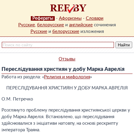
Рефераты
-
Афоризмы
-
Словари
Русские
,
белорусские
и
английские
сочинения
Русские
и
белорусские
изложения
Отзывы
Переслідування християн у добу Марка Аврелія
Работа из раздела: «
Религия и мифология
»
ПЕРЕСЛІДУВАННЯ ХРИСТИЯН У ДОБУ МАРКА АВРЕЛІЯ
О.М. Петречко
Розглянуто проблему переслідування християнської церкви у
добу Марка Аврелія. Встановлено, що переслідування
здійснювалися з ініціативи натовпу, на основі рескрипту
імператора Траяна.