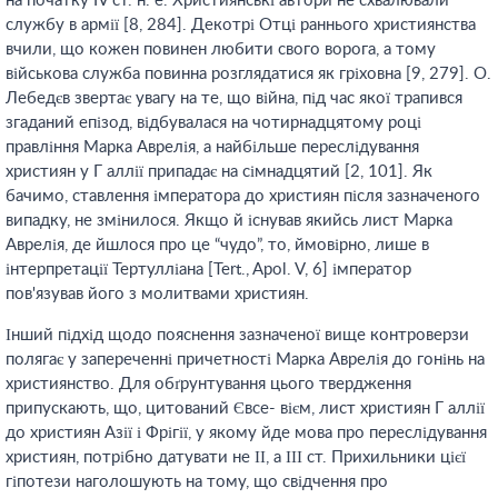
на початку IV ст. н. е. Християнські автори не схвалювали
службу в армії [8, 284]. Декотрі Отці раннього християнства
вчили, що кожен повинен любити свого ворога, а тому
військова служба повинна розглядатися як гріховна [9, 279]. О.
Лебедєв звертає увагу на те, що війна, під час якої трапився
згаданий епізод, відбувалася на чотирнадцятому році
правління Марка Аврелія, а найбільше переслідування
християн у Г аллії припадає на сімнадцятий [2, 101]. Як
бачимо, ставлення імператора до християн після зазначеного
випадку, не змінилося. Якщо й існував якийсь лист Марка
Аврелія, де йшлося про це “чудо”, то, ймовірно, лише в
інтерпретації Тертулліана [Tert., Apol. V, 6] імператор
пов'язував його з молитвами християн.
Інший підхід щодо пояснення зазначеної вище контроверзи
полягає у запереченні причетності Марка Аврелія до гонінь на
християнство. Для обґрунтування цього твердження
припускають, що, цитований Євсе- вієм, лист християн Г аллії
до християн Азії і Фрігії, у якому йде мова про переслідування
християн, потрібно датувати не ІІ, а ІІІ ст. Прихильники цієї
гіпотези наголошують на тому, що свідчення про