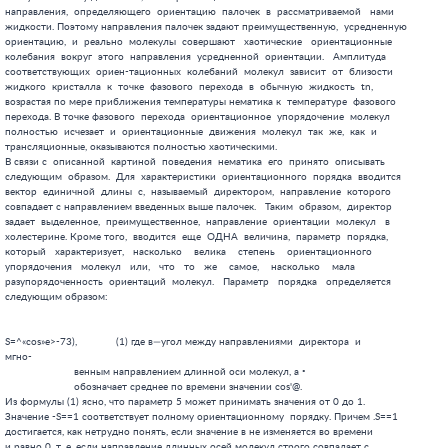
                       обозначает среднее по времени значении cos'@.

Из формулы (1) ясно, что параметр 5 может принимать значения от 0 до 1.

Значение -S==1 соответствует полному ориентационному  порядку. Причем .S==1

достигается, как нетрудно понять, если значение в не изменяется во времени

и равно 0, т. е. если направление длинных осей молекул строго совпадает с
