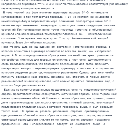
направлением директора. 
=='/3. Значение S==0, таким образом, соответствует уже нематику,
перешедшему в изотропную жидкость.
  В нематической  же  фазе  значение  параметра  порядка  S^>0,  минимально
непосредственно при температуре перехода  Т  14  из  изотропной  жидкости  в
нематическую фазу и возрастает по мере  понижения  температуры  ниже  tn'  В
целом же  при  изменении  температуры  происходит  смена  следующих  фазовых
состояний. При температуре  ниже  точки  перехода  нематика  в  обыкновенный
кристалл или, как ее называют, температуре плавления  Тщ  —  кристаллическое
состояние.  В  интервале  температур  от  Т  м,  до  tn—нематический  жидкий
кристалл. Выше tin— обычная жидкость.
Пока что речь  шла  об  однодоменном  состоянии  нема-тического  образца,  в
котором ориентация директора одинакова во всех его  точках,  как  изображено
на рис. 4. В таком однодоменном образце нематика наиболее  ярко  проявляются
его свойства, типичные для твердых кристаллов, в  частности,  двупреломление
света. Последнее означает, что показатели преломления для  света,  плоскость
поляризации  которого  перпендикулярна  директору  и  плоскость  поляризации
которого содержит директор, указываются различными. Однако  для  того  чтобы
полунить  однодоменный  образец  нематика,  как,  впрочем,  и  любых  других
разновидностей жидких кристаллов, необ ходимо принятие  специальных  мер,  о
которых будет рассказано ниже.
   Если же не приняты специальные предосторожности, то  жидкокристаллический
образец представляет собой совокупность хаотическим образом  ориентированных
малых однодоменных областей. Именно с такими образцами, как  правило,  имели
дело первые исследователи жидких кристаллов, и мутный  расплав,  возникавший
после первого плавления МББА, о котором  говорилось  выше,  и  был  образцом
такого  вида.  На  границах  раздела   различным   образом   ориентированных
однодоменных областей в таких образцах происходит,  как  говорят,  нарушение
оптической однородности или, что то же  самое,  скачок  значения  показателя
преломления.   Это   непосредственно   следует   из   сказанного   выше    о
двупреломлении однодоменного нематического образца  и  просто  соответствует
тому,  что  для  света,  пересекающего  границу  раздела  двух  областей   с
различной  ориентацией  директора,  показатели  преломления  этих   областей
различны, т. е. показатель  преломления  испытывает  скачок.  А  как  хорошо
известно,  на  границе  раздела  двух  областей  с  различными  показателями
преломления свет испытывает отражение. С таким отражением каждый  знаком  на
примере оконных стекол. Так же, как и в случае с оконным стеклом,  на  одной
границе раздела (одном скачке оптической  однородности)  отражение  света  в
нематике  может быть невелико, но если таких границ много (в  образце  много
неупорядоченных  однодоменных  областей),   такие   нерегулярные   нарушения
оптической однородности приводят к  сильному  рассеянию  света.  Вот  почему
нематики, если не принять специальных мер,  сильно  рассеивают  свет.  После
первого плавления при температуре Тд, возникает мутный расплав.
  Пока что речь шла о том, как выглядит нематик в  неполяризованном  свете.
Очень интересную и  своеобразную  картину  представляет  нематик,  если  его
рассматривать в поляризованном свете и анализировать поляризацию  прошедшего
через него света (см. рис. 5). На рис. 5 представлена  схема  такого  опыта.
Поляризатор Pi линейно поляризует свет от источника света, а поляризатор  Pi
пропускает  только  определенным  образом   линейно   поляризованный   свет,
прошедший через нематический образец А. Картина, которую увидит  наблюдатель
в свете, прошедшем через поляризатор, представляет собой
причудливую  совокупность  пересекающихся  линий.  Эти  линии  или,  как  их
называют,  нити  и  представляют  собой  изображение  границ  раздела  между
однодоменными  областями.  А  почему  эти  границы  можно  видеть  или,  как
говорят,  визуализовать,   в   поляризованном   свете   будет   понятно   из
дальнейшего.
  Наблюдениям этих нитей первыми исследователями нематик  и  обязан  своему
названию. Нема —это по гречески нить. Отсюда и название—нематический  жидкий
кристалл  или  нематик.  Здесь  же  надо  сказать,  что  реально  наблюдения
описанной  картины  нематика  в  связи  с  малостью  размеров   областей   с
одинаковой ориентацией директора осуществляются с  помощью  поляризационного
микроскопа.
   Упругость жидкого кристалла. Выше в основном  говорилось  о  наблюдениях,
связанных с проявлением  необычных  оптических  свойств  жидких  кристаллов.
Первым исследователям бросались в  глаза,  естественно,  свойства,  наиболее
доступные  наблюдению.  А  такими  свойствами  как  раз  и  были  оптические
свойства.  Техника  оптического  эксперимента  уже  в   девятнадцатом   веке
достигла высокого уровня, а, например, микроскоп, даже  поляризационный,  т.
е.  позволявший  освещать  объект  исследования  поляризованным   светом   и
анализировать поляризацию прошедшего света, был  вполне  доступным  прибором
для многих лабораторий.
  Оптические наблюдения дали значительное  количество  фактов  о  свойствах
жидкокристаллической фазы, которые необходимо было понять и  описать.  Одним
из  первых  достижений  в  описании  свойств  жидких  кристаллов,  как   уже
упоминалось во введении, было создание теории упругости  жидких  кристаллов.
В современной форме она была в основном сформулирована английским ученым  Ф.
Франком в пятидесятые годы.
Постараемся проследить  за  ходом  мысли  и  аргументами  создателей  теории
упругости ЖК. Рассуждения  были  (или  могли  быть)  приблизительно  такими.
Установлено,  что  в  жидком  кристалле,  конкретно   нематике,   существует
корреляция (выстраивание) направлений ориентации длинных осей  молекул.  Это
должно означать, что если по какой-то причине произошло небольшое  нарушение
в согласованной ориентации молекул в соседних точках нематика, то  возникнут
силы, которые будут стараться  восстановить  порядок,  т.  е.  согласованную
ориента цию молекул. Конечно,  исходной,  микроскопической,  причиной  таких
возвращающих сил является  взаимодействие  между  собой  отдельных  молекул.
Однако надеяться на быстрый успех, стартуя  от  взаимодействия  между  собой
отдельных молекул, да еще таких  сложных,  как  в  жидких  кристаллах,  было
трудно. Поэтому создание теории пошло по феноменологическому пути, в  рамках
которого  вводятся  некоторые   параметры   (феноменологические),   значение
которых  соответствующая  теория  не  берется  определить,  а  оставляет  их
неизвестными или извлекает их значения из  сравнения  с  экспериментом.  При
этом  теория  не  рассматривает   молекулярные   аспекты   строения   жидких
кристаллов,  а  описывает  их  как  сплошную  среду,   обладающую   упругими
свойствами.
  Для кристаллов существует хорошо развитая теория упругости. Еще  в  школе
учат тому, что деформация твердого тела  прямо  пропорциональна  приложенной
силе и обратно пропорциональна модулю упругости  К.  Возникает  мысль,  если
оптические свойства жидких кристаллов подобны свойствам обычных  кристаллов,
то, может быть, жидкий кристалл,  подобно  обычному  кристаллу,  обладает  и
упругими свойствами. Может  показаться  на  первый  взгляд,  что  эта  мысль
совсем уж тривиальна. Однако не  торопитесь  с  суждениями.  Вспомните,  что
жидкий кристалл  течет,  как  обычная  жидкость.  А  жидкость  не  проявляет
свойств упругости, за исключением упругости  по  отношению  к  всестороннему
сжатию,  и  поэтому  для  нее  модуль  упругости  по  отношению  к   обычным
деформациям  строго  равен  нулю.  Казалось  бы,  налицо  парадокс.  Но  его
разрешение в том, что жидкий кристалл  —  это  не  обычная,  а  анизотропная
жидкость,  т.  е.  жидкость,  «.свойства   которой  различны   в   различных
направлениях.
Таким образом, построение теории упругости для  жидких  кристаллов  было  не
таким уж простым делом  и  нельзя  было  теорию,  развитую  для  кристаллов,
непосредственно применить к жидким кристаллам. Во-первых, Существенно,  что,
когда говорят о деформации в жидких кристаллах, то имеют в  виду  отклонения
направления директора от равновесного направления. Для  нематика,  например,
это означает, что речь идет об изменении от Точки  к  точке  в  образце  под
влиянием внешнего воздействия ориентации директора,  который  в  равновесной
ситуации, т. е. в  отсутствии  воздействия,  во  всем  образце  ориентирован
одинаково. В обычной же теории  упруго  сти  деформации  описывают  смещение
отдельных  точек  твердого  тела  относительно  друг  друга   под   влиянием
приложенного воздействия. Таким образом, деформации  в  жидком  кристалле  —
это совсем не те привычные всем  деформации,  о  которых  говорят  в  случае
твердого тела. Кроме  того,  упругие  свойства  жидкого  кристалла  в  общем
случае следует рассматривать, учитывая его течение, что также  вносит  новый
элемент и тем самым усложняет рассмотрение по сравнению  с  обычной  теорией
упругости.  Поэтому  здесь  ограничимся  рассказом   об   упругости   жидких
кристаллов в отсутствие течений.
   Оказывается, любую деформацию в жидком кристалле  можно  представить  как
одну из трех допустимых в ЖК видов изгибных деформаций либо  как  комбинацию
этих  трех  видов  деформации.   Такими   главными   деформациями   являются
поперечный изгиб,  кручение  и  продольный  изгиб.  Рис.  6,  иллюстрирующий
названные виды деформаций, делает понятным происхождение их названий.
В поперечном изгибе меняется от точки к точке вдоль оси образца на  рис.  6,
а направление, перпендикулярное (поперечное) директору, в продольном  изгибе
— ориентация директора, а в кручении  происходит  поворот  директора  вокруг
оси изображенного на рис. 6, б образца.
  Коэффициенты пропорциональности между упругой энергией жидкого  кристалла
и деформациями изгибов называют упругими модулями. Таких упругих  модулей  в
жидких кристаллах по числу деформаций три —K1, К2 и Кз.  Численные  значения
этих модулей несколько отличаются друг от  д