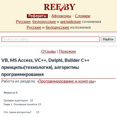
Рефераты
-
Афоризмы
-
Словари
Русские
,
белорусские
и
английские
сочинения
Русские
и
белорусские
изложения
Отзывы
|
Похожие
VB, MS Access, VC++, Delphi, Builder C++
принципы(технология), алгоритмы
программирования
Работа из раздела: «
Программирование и комп-ры
»