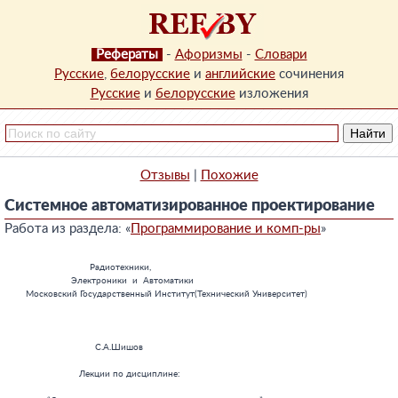
Рефераты
-
Афоризмы
-
Словари
Русские
,
белорусские
и
английские
сочинения
Русские
и
белорусские
изложения
Отзывы
|
Похожие
Системное автоматизированное проектирование
Работа из раздела: «
Программирование и комп-ры
»