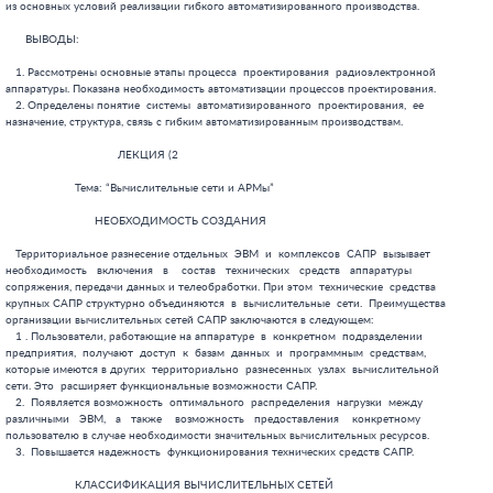
 сетей САПР заключаются в следующем:
   1 . Пользователи, работающие на аппаратуре  в  конкретном  подразделении
предприятия,  получают  доступ  к  базам  данных  и  программным  средствам,
которые имеются в других  территориально  разнесенных  узлах  вычислительной
сети. Это  расширяет функциональные возможности САПР.
   2.  Появляется возможность  оптимального  распределения  нагрузки  между
различными   ЭВМ,   а   также    возможность   предоставления    конкретному
пользователю в случае необходимости значительных вычислительных ресурсов.
   3.  Повышается надежность  функционирования технических средств САПР.

                     КЛАССИФИКАЦИЯ ВЫЧИСЛИТЕЛЬНЫХ СЕТЕЙ

   Вычислительные сети САПР классифицируются по ряду признаков. В таблице 2
представлена эта классификация.


|Признак       |Тип связей            |Примечание           |
|классификации |                      |                     |
|вычислительных|                      |                     |
|сетей         |                      |                     |
|Топология     |Радиальная            |Обычные двухуровневые|
|связей        |(звездообразная)      |САПР,                |
|              |                      |в которых имеется    |
|              |Кольцевая             |центральный          |
|              |                      |вычислительный       |
|              |Радиально-кольцевая   |комплекс и           |
|              |                      |несколько АРМов      |
|              |Распределенная        |                     |
|              |(децентрализованная)  |                     |
|Состав средств|Однородная            |Состоит из           |
|              |                      |программно-совместимы|
|передачи      |                      |х ЭВМ                |
|данных        |                      |                     |
|Способ        |С некоммутируемыми    |                     |
|передачи      |каналами              |                     |
|данных        |                      |В сеансах связи      |
|              |С коммутацией каналов |образуются           |
|              |                      |транзит-ные каналы   |
|              |                      |между связываемыми   |
|              |С коммутацией         |узлами сети          |
|              |сообщений             |Поэтапная передача   |
|              |                      |сообщений через      |
|              |                      |центры коммутации    |
|              |С коммутацией пакетов |сообщений            |
|              |                      |Поэтапная передача   |
|              |Со смешанной          |пакетов информации   |
|              |коммутацией           |определенной длины   |
|              |                      |Сочетание коммутации |
|              |                      |каналов сообщений,   |
|              |                      |пакетов              |
|Способ        |Централизованная      |Управление потоками  |
|управления    |                      |данных осуществляется|
|              |                      |центральным узлом    |
|              |Децентрализованная    |связи                |
|              |                      |Управление потоками  |
|              |                      |данных распределено  |
|              |                      |по узлам сети        |
|Удаленность   |Локальная             |Расстояния между     |
|узлов         |                      |узлами ограничены    |
|              |Дистанционная         |заданной величиной L |
|              |                      |Расстояния превышают |
|              |                      |величину L           |


   На рис.3. представлен пример вычислительной сети САПР, в которой  нижний
уровень  образуют  комплексы  DMS-2,  верхний   уровень  -  ЦВК  на   основе
высокопроизводельной ЭВМ типа IBM-370.8  комплексов IDS-3 образуют вместе  с
соответствующим DMS-2 радиальную  сеть, узлы DMS-2  связаны  друг  с  другом
распределенную сеть.
Примеры проектирующих подсистем:



      к IDS-3    к IDS-3



   Рис.3. Пример вычислительной сети САПР

           Устройства телеобработки, сопряжения и передачи данных

   Эти устройства предназначены для организации связи с удаленными рабочими
местами и для межмашинного обмена данными в многоуровневых и  сетевых  САПР.
Различают  системы  связи  (телефонные  и  телеграфные  каналы,  релейные  и
кабельные линии), мультиплексоры передачи данных (МПД), аппаратуру  передачи
данных(АПД), абонентские пункты (АП) и интерфейсы  (И).
   устройства:
      - КЭВМ - коллективная ЭВМ,
      - ПК   - персональный компьютер,
   Мультиплексор передачи  данных  подключается  к  мультиплексному  каналу
ввода-вывода через стандартный интерфейс и управляет передачей  и  частичной
обработкой информации от ЭВМ на абонентские пункты  и  другие ЭВМ.  Возможно
снижение нагрузки  на центральный процессор ЭВМ, если обработка  выполняется
частично  в МПД. В этом случае он ставится процессором телеобработки  данных
(процессором передачи данных).
   Аппаратура   передачи  данных  обеспечивает  сопряжение  мультиплексоров
передачи данных и абонентских пунктов  с каналами связи. Абонентские  пункты
передают ЭВМ и принимают от нее информацию.
   Если абонентские пункты проводят предварительную  обработку получаемых и
передаваемых данных, их называют 'интеллектуальными' абонентскими пунктами.

   Аппаратура передачи данных включает следующие устройства:
      - модемы и устройства преобразования сигналов,
      - вызывные устройства для коммутируемых линий связи,
      - устройства защиты от ошибок.
   Модем (устройство модуляции и демодуляции) преобразует двоичные  сигналы
от мультиплексора или  абонентского пункта  в  модулированные   сигналы   на
несущей частоте для их передачи по линиям связи, а при  приеме  осуществляют
обратное преобразование (демодуляцию).
   Абонентский  пункт  состоит  из  одного  или   нескольких   периферийных
устройств  со  специальным  устройством  управления.  Устройство  управления
обеспечивает  работу  периферийных  устройств,  как  автономную  так  и  под
управлением ЭВМ.  Интерфейсы согласуют работу отдельных  блоков  по  уровням
логических сигналов и  конструкциям  разъемов.  Аппаратура  передачи  данных
бывает:
      - низкоскоростная (со скоростями передачи информации - до 200  бит/сек
(по стандартным телеграфным каналам),
       -  среднескоростная  -   до  4800  бит/сек  (по   каналам   тональной
частоты),
       -  высокоскоростная  -   более   4800   бит/сек  (по   широкополосным
каналам).

                     РАСПРЕДЕЛЕННЫЕ ВЫЧИСЛИТЕЛЬНЫЕ СЕТИ

   Пример распределенной  вычислительной  сети  САПР приведен на рис 4.
Распределенная сеть содержит локальную вычислительную сеть кольцевого  типа,
которая объединяет  разнотипные ЭВМ и  периферийные  -  ГД    -  графический
дисплей,
       - Д    - алфавитно-цифровой дисплей,
      - ГП   - графопостроитель



      Рис.4. Распределенная вычислительная сеть САПР.

      -  МПК - мультиплексор - концентратор,
      -  М   - модем,
      -  Т   - телефонный канал,
      -  ГАП - ЭВМ гибкого автоматизированного производства,
      -  УС  - узел связи

   Несколько входов в сеть объединены  в  мультиплексоре-концентраторе  для
передачи данных по выделенному телефонному каналу. На другой стороне  канала
МПК радиально соединяет ряд разнотипных ЭВМ, в том  числе  и   ЭВМ   гибкого
автоматизированного производства.
   Один из входов локальной вычислительной сети через модем имеет  выход  в
телефонную сеть. При этом  обеспечивается   связь  локальной  вычислительной
сети с любым абонентом, имеющим аналоговый выход. В этом   случае   возможна
координация  процессов проектирования  и  изготовления  через  коммутируемые
каналы связи.



              АВТОМАТИЗИРОВАННЫЕ РАБОЧИЕ МЕСТА ПРОЕКТИРОВЩИКОВ

                                 НАЗНАЧЕНИЕ

   Автоматизированное  рабочее  место   (АРМ)  проектировщика  представляет
собой комплекс технических  средств,   который  обеспечивает  оперативный  и
легкий доступ оператора к ЭВМ  и  помогает  реализации  итерационных  циклов
проектирования при диалоговом режиме работы.
   АРМ позволяет обмениваться с ЭВМ информацией в графической форме.
   Функционально АРМы могут использоваться  в  качестве  основы  автономных
САПР или подсистем функционально-логического,  схемотехнического,  приборно-
технологического, конструкторского проектирования различных САПР РЭА.
   Комплексы АРМ могут быть использованы в качестве:
      - одного из уровней многоуровневых САПР,
      - рабочих мест на уровне ЦВК,
      - технологических комплексов для адаптации конструкторского проекта к
различному технологическому оборудованию,
      - одного из технологических маршрутов,  включая  совместную  работу  с
управляющими ЭВМ  технологического  комплекса в режиме обратной связи,
       -  инструментальных    комплексов   для   разработки   системного   и
прикладного программного обеспечения для подсистем САПР.

   Рассмотрим два режима работы АРМ: автономный и  непосредственной связи с
ЦВК.
   В автономном режиме АРМ используются  для  решения  отдельных  проектных
задач,  не  требующих  высокой    производительности   и   большого   объема
оперативной памяти. Как правило, они связаны с  редактированием  графической
и текстовой информации и ее документированием.
   Примеры проектных задач:
      - проектирование печатных плат и механических узлов с выпуском
комплектов управляющих перфолент и документации;
      - проектирование фотошаблонов микросхем СВЧ  узлов  и  микрополосковых
трактов;
       -  подготовка  управляющих   перфолент   для   станков   с   числовым
программным управлением;
      - проектирование конструктивов.

   В режиме непосредственной  связи с ЦВК технические программные  средства
АРМ  играют роль интерактивно-графического  комплекса  САПР  и  обеспечивают
выполнение  проектных операций. Основное назначение  АРМ  в  этом  случае  -
обеспечение эффективного общения проектировщика со средствами  автоматизации
проектирования.
   Примеры